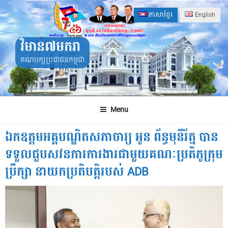
Skip
ភាសាខ្មែរ
English
to
content
វិមាន៧មករា
គណបក្សប្រជាជនកម្ពុជា
Menu
ឯកឧត្តមអគ្គបណ្ឌិតសភាចារ្យ អូន ព័ន្ធមុនីរ័ត្ន បាន
ទទួលជួបសវនការការងារជាមួយគណៈប្រតិភូក្រុម
ប្រឹក្សា នាយកប្រតិបត្តិរបស់ ADB