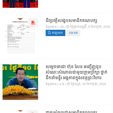
ជីវប្រវត្តិសង្ខេបសមាជិកគណបក្ស
ថ្ងៃ​ព្រហស្បតិ៍, 9 ខែ​កក្កដា, 2026
ចំនួនអាន ( 12k )
ទាញយក
104 KB
សម្តេចតេជោ ហ៊ុន សែន អញ្ជើញជួប
សំណេះសំណាលជាមួយក្រុមប្រឹក្សា ថ្នាក់
ដឹកនាំមន្ទីរ អង្គភាពក្នុងខេត្តព្រះវិហារ
ថ្ងៃ​សុក្រ, 10 ខែ​កក្កដា, 2026
ចំនួនអាន ( 4.5k )
ពាក្យសុំចូលជាសមាជិកគណបក្ស