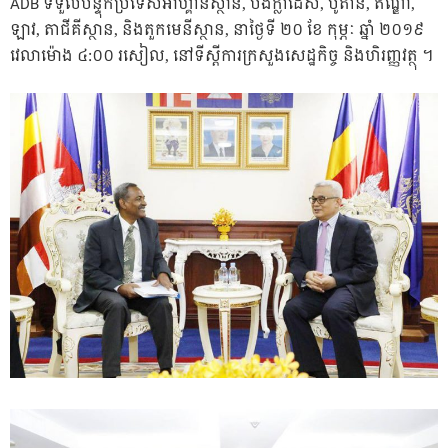
ADB ទទួលបន្ទុកប្រទេសអាហ្គានីស្ថាន, បង់ក្លាដេស, ប៊ូតាន់, ឥណ្ឌា,
ឡាវ, តាជីគីស្ថាន, និងតួកមេនីស្ថាន, នាថ្ងៃទី ២០ ខែ កុម្ភៈ ឆ្នាំ ២០១៩
វេលាម៉ោង ៤:០០ រសៀល, នៅទីស្តីការក្រសួងសេដ្ឋកិច្ច និងហិរញ្ញវត្ថុ ។