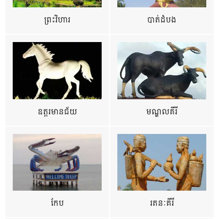
ព្រះវិហារ
បាត់ដំបង
ឧត្ដរមានជ័យ
មណ្ឌលគីរី
កែប
រតនៈគីរី