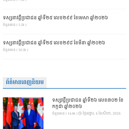
ទស្សនាវដ្ដីប្រជាជន ឆ្នាំទី២៥ លេខ២៩៩ ខែមេសា ឆ្នាំ២០២៦
ចំនួនអាន ( 5.5k )
ទស្សនាវដ្ដីប្រជាជន ឆ្នាំទី២៥ លេខ២៩៨ ខែមីនា ឆ្នាំ២០២៦
ចំនួនអាន ( 10.3k )
ព័ត៌មានពេញនិយម
ទស្សវដ្តីប្រជាជន ឆ្នាំទី២៦ លេខ៣០២ ខែ
កក្កដា ឆ្នាំ២០២៦
ថ្ងៃ​អង្គារ, 4 ខែ​សីហា, 2026
ចំនួនអាន ( 14.6k )