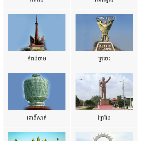
កំពង់ធំ
កំពង់ឆ្នាំង
កំពង់ចាម
ក្រចេះ
ពោធិ៍សាត់
ព្រៃវែង