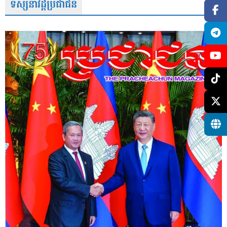
ទស្សនាវដ្តីប្រជាជន