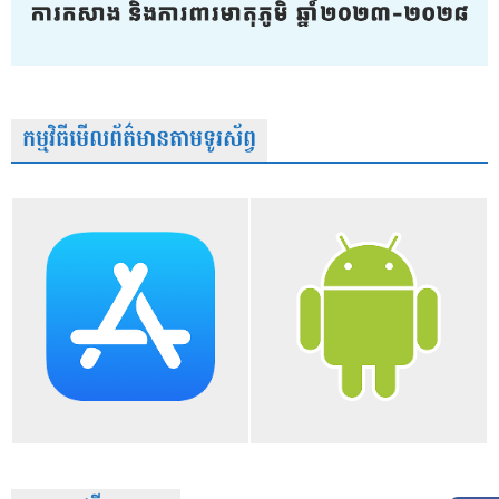
កម្មវិធីមើលព័ត៌មានតាមទូរស័ព្វ