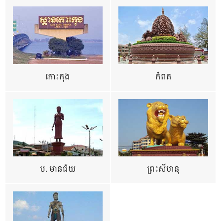
កោះកុង
កំពត
ប. មានជ័យ
ព្រះសីហនុ