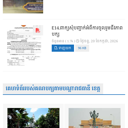
E14.ពាក្យសុំបញ្ជាក់អំពីការចូលរួមជីវភាព
បក្ស
ថ្ងៃ​ចន្ទ, 20 ខែ​កក្កដា, 2026
ចំនួនអាន ( 1.7k )
ទាញយក
96 KB
គេហទំព័ររបស់គណបក្សតាមបណ្តារាជធានី ខេត្ត