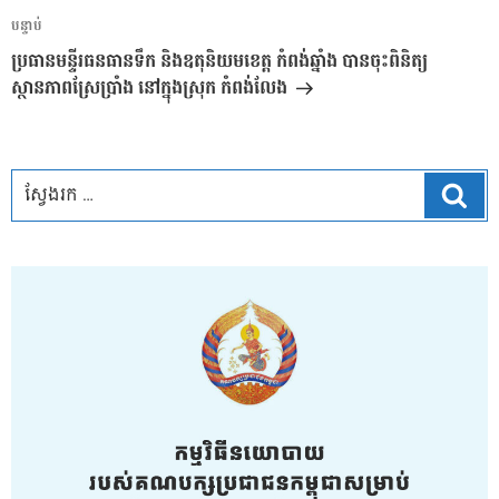
អត្ថបទ
បន្ទាប់
បន្ទាប់
ប្រធានមន្ទីរធនធានទឹក និងឧតុនិយមខេត្ត កំពង់ឆ្នាំង បានចុះពិនិត្យ
ស្ថានភាពស្រែប្រាំង នៅក្នុងស្រុក កំពង់លែង
ស្វែ