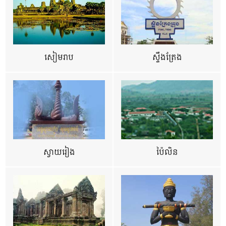
សៀមរាប
ស្ទឹងត្រែង
ស្វាយរៀង
ប៉ៃលិន