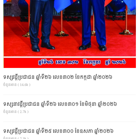
ទស្សវដ្តីប្រជាជន ឆ្នាំទី២៦ លេខ៣០២ ខែកក្កដា ឆ្នាំ២០២៦
ចំនួនអាន ( 14.6k )
ទស្សនាវដ្ដីប្រជាជន ឆ្នាំទី២៦ លេខ៣០១ ខែមិថុនា ឆ្នាំ២០២៦
ចំនួនអាន ( 2.7k )
ទស្សវដ្តីប្រជាជន ឆ្នាំទី២៥ លេខ៣០០ ខែឧសភា ឆ្នាំ២០២៦
ចំនួនអាន ( 7.3k )