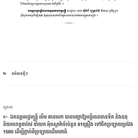
CATEGORIES
ពត៌មានថ្មីៗ
ការ​
អត្ថបទ
ក្រោយ
នាំទិស​
មុន
ឯកឧត្តមរដ្ឋមន្ត្រី លឹម គានហោ បានបញ្ជាឱ្យមន្ទីរធនធានទឹក និងឧតុ
ប្រកាស
និយមខេត្តតាកែវ នាំយក អុិចស្កាវ៉ាទ័រចំនួន 01គ្រឿង ទៅជីកប្រឡាយប្រវែង
150ម ដើម្បីភ្ជាប់ពីប្រឡាយដើមពោធិ