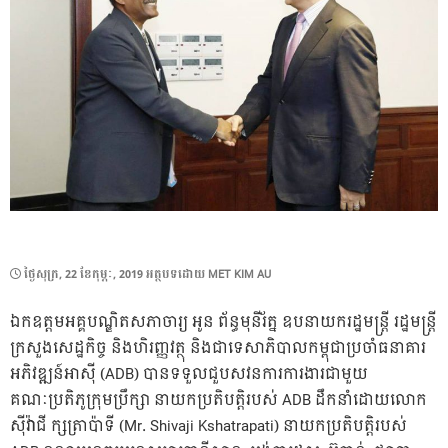
POSTED
ថ្ងៃ​សុក្រ, 22 ខែ​កុម្ភៈ, 2019
អត្ថបទដោយ
MET KIM AU
ON
ឯកឧត្តមអគ្គបណ្ឌិតសភាចារ្យ អូន ព័ន្ធមុនីរ័ត្ន ឧបនាយករដ្ឋមន្ត្រី រដ្ឋមន្រ្តី
ក្រសួងសេដ្ឋកិច្ច និងហិរញ្ញវត្ថុ និងជាទេសាភិបាលកម្ពុជាប្រចាំធនាគារ
អភិវឌ្ឍន៍អាស៊ី (ADB) បានទទួលជួបសវនការការងារជាមួយ
គណៈប្រតិភូក្រុមប្រឹក្សា នាយកប្រតិបត្តិរបស់ ADB ដឹកនាំដោយលោក
ស៊ីវ៉ាជី ក្សត្រាប៉ាទី (Mr. Shivaji Kshatrapati) នាយកប្រតិបត្តិរបស់