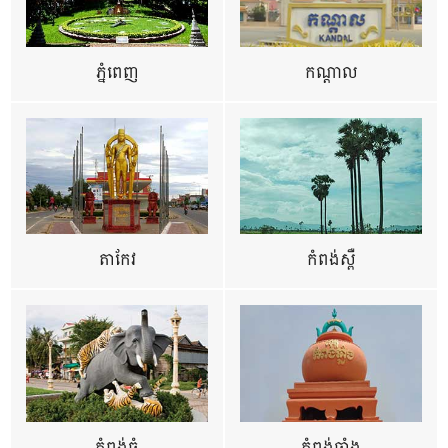
ភ្នំពេញ
កណ្តាល
តាកែវ
កំពង់ស្ពឺ