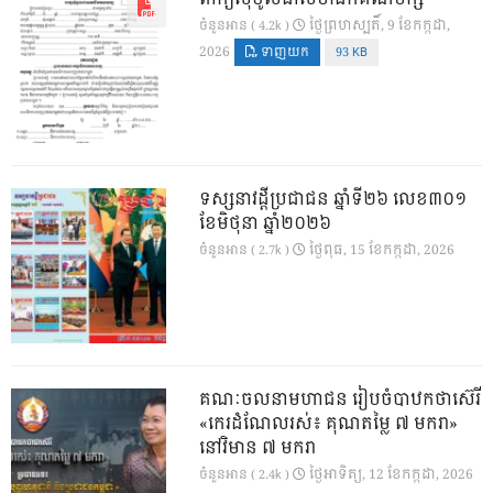
ថ្ងៃ​ព្រហស្បតិ៍, 9 ខែ​កក្កដា,
ចំនួនអាន ( 4.2k )
2026
ទាញយក
93 KB
ទស្សនាវដ្ដីប្រជាជន ឆ្នាំទី២៦ លេខ៣០១
ខែមិថុនា ឆ្នាំ២០២៦
ថ្ងៃ​ពុធ, 15 ខែ​កក្កដា, 2026
ចំនួនអាន ( 2.7k )
គណៈចលនាមហាជន រៀបចំបាឋកថាស៊េរី
«កេរដំណែលរស់៖ គុណតម្លៃ ៧ មករា»
នៅវិមាន ៧ មករា
ថ្ងៃ​អាទិត្យ, 12 ខែ​កក្កដា, 2026
ចំនួនអាន ( 2.4k )