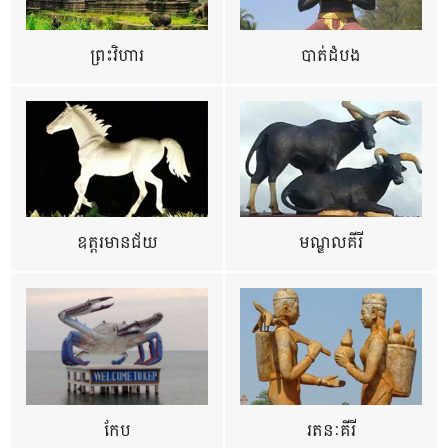
ព្រះវិហារ
បាត់ដំបង
ឧត្ដរមានជ័យ
មណ្ឌលគីរី
កែប
រតនៈគីរី