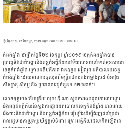
POSTED
ថ្ងៃ​សុក្រ, 22 ខែ​កុម្ភៈ, 2019
អត្ថបទដោយ
MET KIM AU
ON
កំពង់ឆ្នាំងៈនាព្រឹកថ្ងៃទី២២ ខែកុម្ភះ ឆ្នាំ២០១៩ ខេត្តកំពង់ឆ្នាំងបាន
ប្រារព្ធទិវាជាតិបង្ការនិងពន្លត់អគ្គ្គីភ័យនៅទីឍលានបាល់ទាត់មុខសាលា
ខេត្តកំពង់ឆ្នាំង ក្រោមអធិបតីភាព ឯកឧត្តម អៀងវុធ អភិបាលរងខេត្ត
កំពង់ឆ្នាំង ដោយមានការចូលរួមពីមន្ត្រីរាជការកងកម្លាំងប្រដាប់អាវុធ
សិស្សានុ សិស្ស និង ប្រជាពលរដ្ឋចំនួន១.២២៣នាក់។
លោកឧត្តមសេនីយត្រីយ លុយ ឌី ណា ស្នងការរងទទួលការងារបង្ការ
និងពន្លត់អគ្គិភ័យនៃស្នងការដ្ឋាននគរបាលកខេត្តកំពង់ឆ្នាំង បានអោយ
ដឹងថាៈទិវាជាតិបង្ការ និងពន្លត់អគ្គិភ័យ ធ្វើឡើងដើម្បីជំរុញដល់ប្រជា
ពលរដ្ឋមានកាប្រុងប្រយ័ត្នខ្ពស់ចំពោះ គ្រោះអគ្គិភ័យដែលកើតឡើងជា