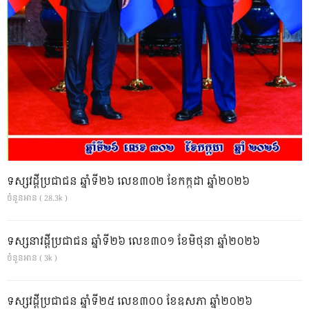
ទស្សវដ្តីប្រជាជន ឆ្នាំទី២៦ លេខ៣០២ ខែកក្កដា ឆ្នាំ២០២៦
ចំនួនអាន ( 28.3k )
ទស្សនាវដ្ដីប្រជាជន ឆ្នាំទី២៦ លេខ៣០១ ខែមិថុនា ឆ្នាំ២០២៦
ចំនួនអាន ( 3k )
ទស្សវដ្តីប្រជាជន ឆ្នាំទី២៥ លេខ៣០០ ខែឧសភា ឆ្នាំ២០២៦