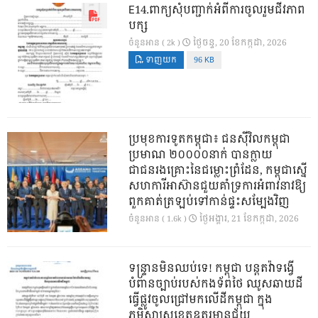
E14.ពាក្យសុំបញ្ជាក់អំពីការចូលរួមជីវភាព
បក្ស
ថ្ងៃ​ចន្ទ, 20 ខែ​កក្កដា, 2026
ចំនួនអាន ( 2k )
ទាញយក
96 KB
ប្រមុខការទូតកម្ពុជា៖ ជនស៊ីវិលកម្ពុជា
ប្រមាណ ២០០០០នាក់ បានក្លាយ
ជាជនរងគ្រោះនៃជម្លោះព្រំដែន, កម្ពុជាស្នើ
សហការីអាស៊ានជួយគាំទ្រការអំពាវនាវឱ្យ
ពួកគាត់ត្រឡប់ទៅកាន់ផ្ទះសម្បែងវិញ
ថ្ងៃ​អង្គារ, 21 ខែ​កក្កដា, 2026
ចំនួនអាន ( 1.6k )
ទន្ទ្រានមិនឈប់ទេ! កម្ពុជា បន្តតវ៉ាទង្វើ
បំពានច្បាប់របស់កងទ័ពថៃ ឈូសឆាយដី
ធ្វើផ្លូវចូលជ្រៅមកលើដីកម្ពុជា ក្នុង
ភូមិសាស្ត្រខេត្តឧត្តរមានជ័យ