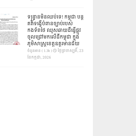
ទន្ទ្រានមិនឈប់ទេ! កម្ពុជា បន្ត
តវ៉ាទង្វើបំពានច្បាប់របស់
កងទ័ពថៃ ឈូសឆាយដីធ្វើផ្លូវ
ចូលជ្រៅមកលើដីកម្ពុជា ក្នុង
ភូមិសាស្ត្រខេត្តឧត្តរមានជ័យ
ថ្ងៃ​ព្រហស្បតិ៍, 23
ចំនួនអាន ( 1.3k )
ខែ​កក្កដា, 2026