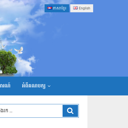
ភាសាខ្មែរ
English
ងការណ៍
អំពីគណបក្ស
ស្វែងរក