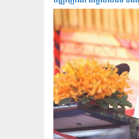
បញ្ញាញាណ តម្លៃសីលធម៌ និងស្មា