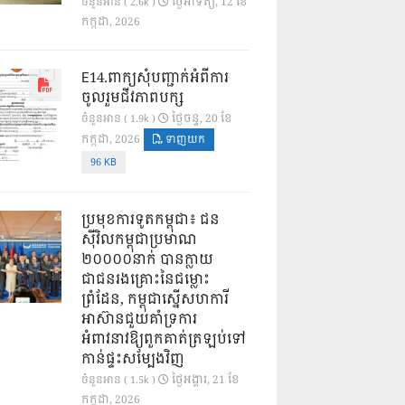
ថ្ងៃ​អាទិត្យ, 12 ខែ​
ចំនួនអាន ( 2.6k )
កក្កដា, 2026
E14.ពាក្យសុំបញ្ជាក់អំពីការ
ចូលរួមជីវភាពបក្ស
ថ្ងៃ​ចន្ទ, 20 ខែ​
ចំនួនអាន ( 1.9k )
កក្កដា, 2026
ទាញយក
96 KB
ប្រមុខការទូតកម្ពុជា៖ ជន
ស៊ីវិលកម្ពុជាប្រមាណ
២០០០០នាក់ បានក្លាយ
ជាជនរងគ្រោះនៃជម្លោះ
ព្រំដែន, កម្ពុជាស្នើសហការី
អាស៊ានជួយគាំទ្រការ
អំពាវនាវឱ្យពួកគាត់ត្រឡប់ទៅ
កាន់ផ្ទះសម្បែងវិញ
ថ្ងៃ​អង្គារ, 21 ខែ​
ចំនួនអាន ( 1.5k )
កក្កដា, 2026