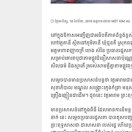
POSTED
ថ្ងៃ​អាទិត្យ, 10 ខែ​មីនា, 2019
អត្ថបទដោយ
MET KIM AU
ON
នៅក្នុងឱកាសអញ្ជើញជាអធិបតីភាពដ៍ខ្ពង់ខ្ពស់
ហៅវត្តតានី ស្ថិតនៅភូមិតានី ឃុំដូនតី ស្រុកពញា
អគ្គមហាពញាចក្រី ហេង សំរិន ប្រធានរដ្ឋសភា
សម្រាប់គោរពបូជាតាមផ្លូវជំនឿ
សាសនាប៉ុណ្ណ
សីលធម៌ និងស្មារតី រួមរស់សាមគ្គីគ្នាតាមផ្ល
សម្តេចបានមានប្រសាសន៍បន្តថា វត្តអារាមជាច
សុខាភិបាល មណ្ឌល សង្គ្រោះក្មេងកំព្រា មនុ
គ្រឿងញៀនជាដើម។ ដូចនេះ វត្តអារាម ព្រះពុទ
មានប្រសាសន៍នៅក្នុងពិធី ដែលមានការនិមន្ត ន
នាក់ នេះ សម្តេចប្រធានរដ្ឋសភា បានគូសបញ្ជា
ព្រះពុទ្ធសាសនា ជាសាសនា របស់រដ្ឋ ហើយប្រ