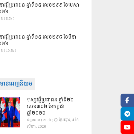
នាវដ្ដីប្រជាជន ឆ្នាំទី២៥ លេខ២៩៩ ខែមេសា
ំ២០២៦
ន ( 5.7k )
នាវដ្ដីប្រជាជន ឆ្នាំទី២៥ លេខ២៩៨ ខែមីនា
ំ២០២៦
ាន ( 10.5k )
ត៌មានពេញនិយម
ទស្សវដ្តីប្រជាជន ឆ្នាំទី២៦
លេខ៣០២ ខែកក្កដា
ឆ្នាំ២០២៦
ថ្ងៃ​អង្គារ, 4 ខែ​
ចំនួនអាន ( 21.3k )
សីហា, 2026