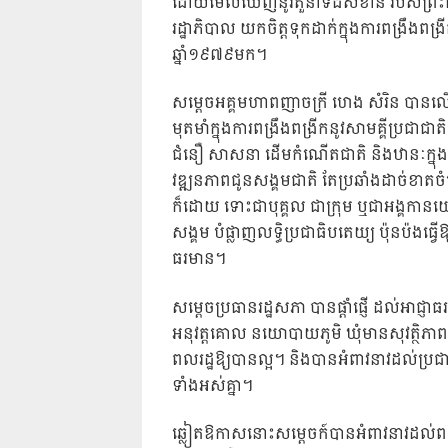
ដោយមើលឃើញនូវតួនាទីដ៏សំខាន់ របស់ព្រះពុ
រដ្ឋាភិបាល យកចិត្តទុកដាក់ក្នុងការពង្រឹងព
ឆ្នាំ១៩៧៩មក។
សម្តេចអគ្គមហាពញាចក្រី ហេង សំរិន បានលើកឡ
មុតមាំក្នុងការពង្រឹងពង្រីកនូវសាមគ្គីប្
ជំនឿ សាសនា ដើមកំណើតជាតិ និងឋានៈក្នុង
វឌ្ឍនភាពជូនសង្គមជាតិ តែប្រឆាំងដាច់ខា
ក៏ដោយ ទោះជាបុគ្គល ជាក្រុម ឬជាអង្គកានយ
សង្គម បំផ្លាញលទ្ធិប្រជាធិបតេយ្យ ប៉ុនប៉ងធ្វើឱ
ធរមាន។
សម្តេចប្រធានរដ្ឋសភា បានផ្តាំផ្ញើ ដល់អាជ្ញាធរ
អនុវត្តគោល នយោបាយភូមិ ឃុំមានសុវត្ថិភាព 
ពលរដ្ឋឱ្យបានល្អ។ និងបានអំពាវនាវដល់ប្រ
ទាំងអស់គ្នា។
ឆ្លៀតឱកាសនោះសម្តេចក៍បានអំពាវនាវដល់ពលរ