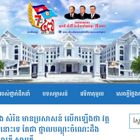
បស់ថ្នាក់ដឹកនាំ
បទសម្ភាសន៍
វេទិកាតុមូល
សេចក្ដីថ្លែ
ង សំរិន មានប្រសាសន៍ លើកឡើងថា វត្ត
រៈនោះទេ តែជា ថ្នាលបណ្តុះចំណេះដឹង