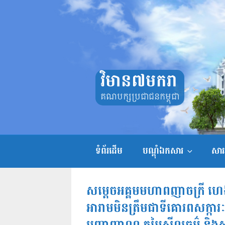
Skip
to
content
វិមាន៧មករា
គណបក្សប្រជាជនកម្ពុជា
ទំព័រដើម
បណ្តុំឯកសារ
សាររ
សម្តេចអគ្គមមហាពញាចក្រី ហេ
អារាមមិនត្រឹមជាទីគោរពសក្កា