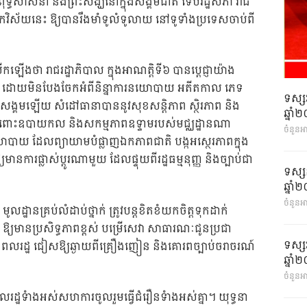
ទ្ធសាសនា និងព្រះសង្ឃនៅក្នុងសង្គមជាតិ ទើបរដ្ឋសភា រាជ
ង្រីកវិស័យនេះ ឱ្យបានរឹងមាំទូលំទូលាយ នៅទូទាំងប្រទេសចាប់ពី
ើងថា រាជរដ្ឋាភិបាល ក្នុងអាណត្តិទី៦ បានប្តេជ្ញាយ៉ាង
រជាជាតិ ដោយមិនបែងចែកអំពីនិន្នាការនយោបាយ អតីតកាល ភេទ
ទស្ស
សង្គមឡើយ សំដៅធានាបាននូវសុខសន្តិភាព ស្ថិរភាព និង
ឆ្នា
តចំពោះឧបាយកល និងសកម្មភាពឧទ្ទាមរបស់មជ្ឈដ្ឋានណា
ចំនួនអ
ោបាយ ដែលព្យាយាមបំផ្លាញឯកភាពជាតិ បង្កអស្ថេរភាពក្នុង
្យមានការផ្លាស់ប្តូរណាមួយ ដែលផ្ទុយពីរដ្ឋធម្មនុញ្ញ និងច្បាប់ជា
ទស្ស
ឆ្នា
ចំនួនអា
 មូលដ្ឋានគ្រប់លំដាប់ថ្នាក់ ត្រូវបន្តខិតខំយកចិត្តទុកដាក់
ឱ្យមានប្រសិទ្ធភាពខ្ពស់ បម្រើសេវា សាធារណៈជូនប្រជា
ទស្ស
ជាពលរដ្ឋ ជៀសឱ្យឆ្ងាយពីគ្រឿងញៀន និងគោរពច្បាប់ចរាចរណ៍
ឆ្នា
ចំនួនអា
ដ្ឋទំាងអស់សហការចូលរួមធ្វើជំរឿនទំាងអស់គ្នា។ យុទ្ធនា