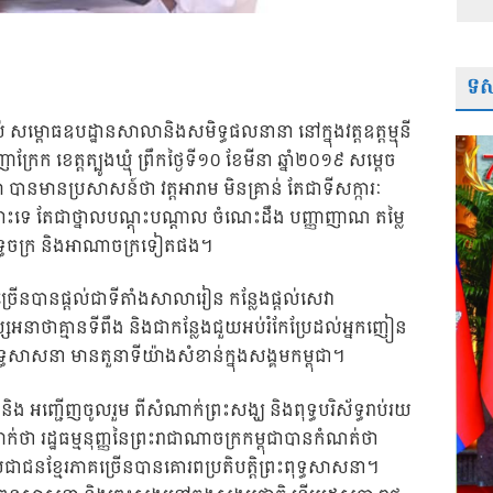
ទស្
 សម្ពោធឧបដ្ឋានសាលានិងសមិទ្ធផលនានា នៅក្នុងវត្តឧត្តម្មុនី
ក្រែក ខេត្តត្បូងឃ្មុំ ព្រឹកថ្ងៃទី១០ ខែមីនា ឆ្នាំ២០១៩ សម្តេច
 បានមានប្រសាសន៍ថា វត្តអារាម មិនគ្រាន់ តែជាទីសក្ការៈ
ោះទេ តែជាថ្នាលបណ្តុះបណ្តាល ចំណេះដឹង បញ្ញាញាណ តម្លៃ
ូវពុទ្ធចក្រ និងអាណាចក្រទៀតផង។
្រើនបានផ្តល់ជាទីតាំងសាលារៀន កន្លែងផ្តល់សេវា
ស្សអនាថាគ្មានទីពឹង និងជាកន្លែងជួយអប់រំកែប្រែដល់អ្នកញៀន
្ធសាសនា មានតួនាទីយ៉ាងសំខាន់ក្នុងសង្គមកម្ពុជា។
ិង អញ្ជើញចូលរួម ពីសំណាក់ព្រះសង្ឃ និងពុទ្ធបរិស័ទ្ធរាប់រយ
ក់ថា រដ្ឋធម្មនុញ្ញនៃព្រះរាជាណាចក្រកម្ពុជាបានកំណត់ថា
ជាជនខ្មែរភាគច្រើនបានគោរពប្រតិបត្តិព្រះពុទ្ធសាសនា។