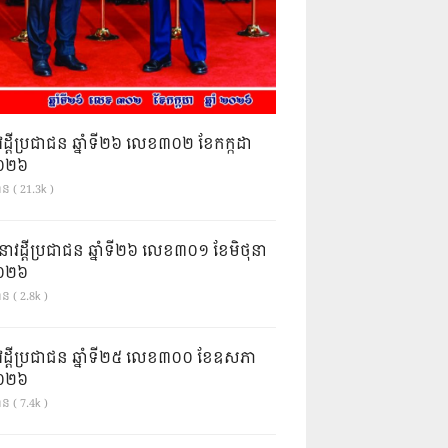
វដ្តីប្រជាជន ឆ្នាំទី២៦ លេខ៣០២ ខែកក្កដា
ំ២០២៦
ាន ( 21.3k )
នាវដ្ដីប្រជាជន ឆ្នាំទី២៦ លេខ៣០១ ខែមិថុនា
ំ២០២៦
ន ( 2.8k )
វដ្តីប្រជាជន ឆ្នាំទី២៥ លេខ៣០០ ខែឧសភា
ំ២០២៦
ន ( 7.4k )