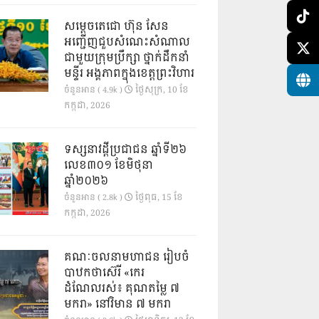
សម្តេចតេជោ ហ៊ុន សែន
អញ្ជើញជួបសំណេះសំណាល
ជាមួយក្រុមប្រឹក្សា ថ្នាក់ដឹកនាំ
មន្ទីរ អង្គភាពក្នុងខេត្តព្រះវិហារ
ថ្ងៃ​សុក្រ, 10 ខែ​
ចំនួនអាន ( 4.9k )
កក្កដា, 2026
ទស្សនាវដ្ដីប្រជាជន ឆ្នាំទី២៦
លេខ៣០១ ខែមិថុនា
ឆ្នាំ២០២៦
ថ្ងៃ​ពុធ, 15 ខែ​
ចំនួនអាន ( 2.8k )
កក្កដា, 2026
គណៈចលនាមហាជន រៀបចំ
បាឋកថាស៊េរី «កេរ
ដំណែលរស់៖ គុណតម្លៃ ៧
មករា» នៅវិមាន ៧ មករា