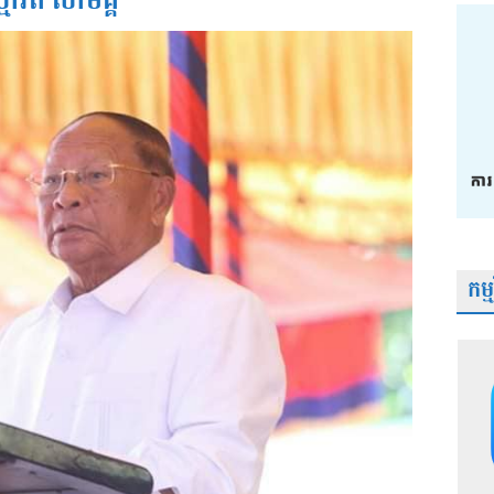
រតី សាមគ្គី
កម្