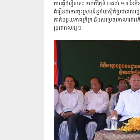
ការធ្វើជំរឿននេះ ចាប់ពីថ្ងៃទី ៣ដល់ ១៣ ខែម
ជំរឿនជាការចុះស្រង់ទិន្នន័យស្ថិតិប្រជាពលរដ
កាត់បន្ថយភាពក្រីក្រ និងសម្រេចគោលដៅអភ
ប្រជាពលរដ្ឋ៕