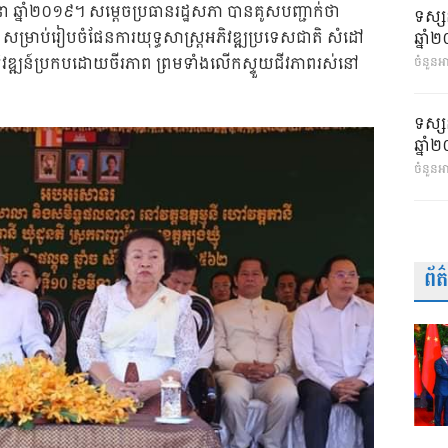
ីនា ឆ្នាំ២០១៩។ សម្តេចប្រធានរដ្ឋសភា បានគូសបញ្ជាក់ថា
ទស្ស
្ឋ សម្រាប់រៀបចំផែនការយុទ្ធសាស្រ្តអភិវឌ្ឍប្រទេសជាតិ សំដៅ
ឆ្នា
ិវឌ្ឍន៍ប្រកបដោយចីរភាព ព្រមទាំងលើកស្ទួយជីវភាពរស់នៅ
ចំនួនអា
ទស្ស
ឆ្នា
ចំនួនអ
ព័