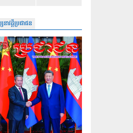
សនាវដ្តីប្រជាជន