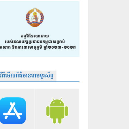
មវិធីមើលព័ត៌មានតាមទូរស័ព្វ