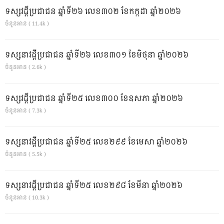
ទស្សវដ្តីប្រជាជន ឆ្នាំទី២៦ លេខ៣០២ ខែកក្កដា ឆ្នាំ២០២៦
ចំនួនអាន ( 11.4k )
ទស្សនាវដ្ដីប្រជាជន ឆ្នាំទី២៦ លេខ៣០១ ខែមិថុនា ឆ្នាំ២០២៦
ចំនួនអាន ( 2.6k )
ទស្សវដ្តីប្រជាជន ឆ្នាំទី២៥ លេខ៣០០ ខែឧសភា ឆ្នាំ២០២៦
ចំនួនអាន ( 7.3k )
ទស្សនាវដ្ដីប្រជាជន ឆ្នាំទី២៥ លេខ២៩៩ ខែមេសា ឆ្នាំ២០២៦
ចំនួនអាន ( 5.5k )
ទស្សនាវដ្ដីប្រជាជន ឆ្នាំទី២៥ លេខ២៩៨ ខែមីនា ឆ្នាំ២០២៦
ចំនួនអាន ( 10.3k )