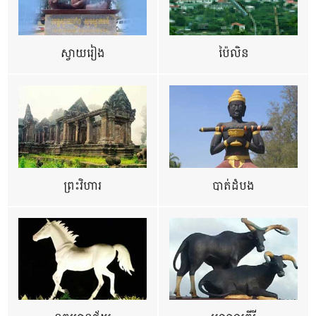
ស្វាយរៀង
ប៉ៃលិន
ព្រះវិហារ
បាត់ដំបង