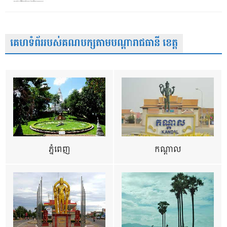
គេហទំព័ររបស់គណបក្សតាមបណ្តារាជធានី ខេត្ត
ភ្នំពេញ
កណ្តាល