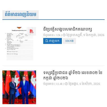
ព័ត៌មានពេញនិយម
ជីវប្រវត្តិសង្ខេបសមាជិកគណបក្ស
ថ្ងៃ​ព្រហស្បតិ៍, 9 ខែ​កក្កដា, 2026
ចំនួនអាន ( 12k )
ទាញយក
104 KB
ទស្សវដ្តីប្រជាជន ឆ្នាំទី២៦ លេខ៣០២ ខែ
កក្កដា ឆ្នាំ២០២៦
ថ្ងៃ​អង្គារ, 4 ខែ​សីហា, 2026
ចំនួនអាន ( 11.4k )