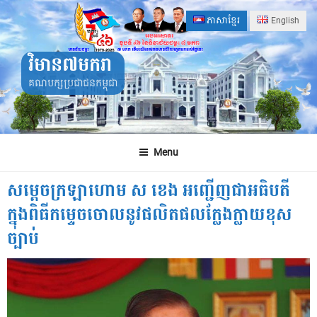
Skip
ភាសាខ្មែរ
English
to
content
វិមាន៧មករា
គណបក្សប្រជាជនកម្ពុជា
Menu
សម្តេចក្រឡាហោម ស ខេង អញ្ជើញជាអធិបតី
ក្នុងពិធីកម្ទេចចោលនូវផលិតផលក្លែងក្លាយខុស
ច្បាប់