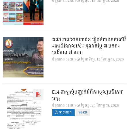
ថ្ងៃ​ពុធ, 15 ខែ​កក្កដា, 2026
ចំនួនអាន ( 2.6k )
គណៈចលនាមហាជន រៀបចំបាឋកថាស៊េរី
«កេរដំណែលរស់៖ គុណតម្លៃ ៧ មករា»
នៅវិមាន ៧ មករា
ថ្ងៃ​អាទិត្យ, 12 ខែ​កក្កដា, 2026
ចំនួនអាន ( 2.3k )
E14.ពាក្យសុំបញ្ជាក់អំពីការចូលរួមជីវភាព
បក្ស
ថ្ងៃ​ចន្ទ, 20 ខែ​កក្កដា, 2026
ចំនួនអាន ( 1.6k )
ទាញយក
96 KB