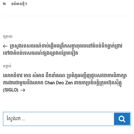
CATEGORIES
ពត៌មានថ្មីៗ
ការ​
អត្ថបទ
ក្រោយ
នាំទិស​
មុន
ក្រសួងទេសចរណ៍ចាប់ផ្ដើមពង្រីកសក្ដានុពលនៅតំបន់ទឹកធ្លាក់ជ្រាវ
ប្រកាស
ទៅជាតំបន់ទេសចរណ៍ផ្សងព្រេងបន្ថែមទៀត
អត្ថបទ
បន្ទាប់
បន្ទាប់
លោកជំទាវ មាន សំអាន ដឹកនាំគណៈប្រតិភូអញ្ជើញជួបសវនាការពិភាក្សា
ការងារជាមួយនឹងលោក Chan Deo Zen នាយក​ប្រតិបត្តិក្រុមហ៊ុនស៊ីគ្លូ
(SIGLO)
ស្វែ