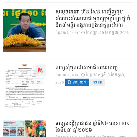
សម្តេចតេជោ ហ៊ុន សែន អញ្ជើញជួប
សំណេះសំណាលជាមួយក្រុមប្រឹក្សា ថ្នាក់
ដឹកនាំមន្ទីរ អង្គភាពក្នុងខេត្តព្រះវិហារ
ថ្ងៃ​សុក្រ, 10 ខែ​កក្កដា, 2026
ចំនួនអាន ( 4.4k )
ពាក្យសុំចូលជាសមាជិកគណបក្ស
ថ្ងៃ​ព្រហស្បតិ៍, 9 ខែ​កក្កដា,
ចំនួនអាន ( 4.1k )
2026
ទាញយក
93 KB
ទស្សនាវដ្ដីប្រជាជន ឆ្នាំទី២៦ លេខ៣០១
ខែមិថុនា ឆ្នាំ២០២៦