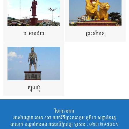
ប. មានជ័យ
ព្រះសីហនុ
ត្បូងឃ្មុំ
វិមាន7មករា
អាស័យដ្ឋាន លេខ 203 មហាវិថីព្រះនរោត្តម ភូមិ13 សង្កាត់ទន្លេ
បាសាក់ ខណ្ឌចំការមន រាជធានីភ្នំពេញ ទូរសារ : ០២៣ ២១៥៨០១