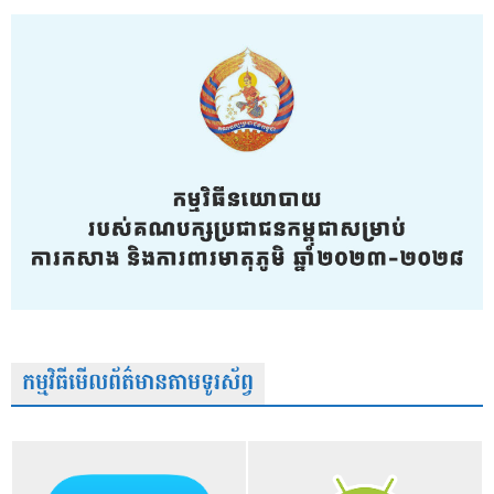
កម្មវិធីមើលព័ត៌មានតាមទូរស័ព្វ