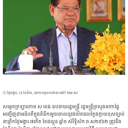
POSTED
ថ្ងៃ​អង្គារ, 12 ខែ​មីនា, 2019
អត្ថបទដោយ
MET KIM AU
ON
សម្តេចក្រឡាហោម ស ខេង​ ឧបនាយរដ្ឋមន្ត្រី រដ្ឋមន្ត្រីក្រសួងមហាផ្ទៃ
អញ្ជើញជាអធិបតីក្នុងពិធីកម្ទេចចោលនូវផលិតផលក្លែងក្លាយខុសច្បាប់
នាព្រឹកថ្ងៃអង្គារ ៧កើត ខែផល្គុន ឆ្នាំច សំរឹទ្ធិស័ក ព.ស២៥៦២ ត្រូវនឹង