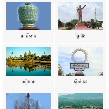
ពោធិ៍សាត់
ព្រៃវែង
សៀមរាប
ស្ទឹងត្រែង