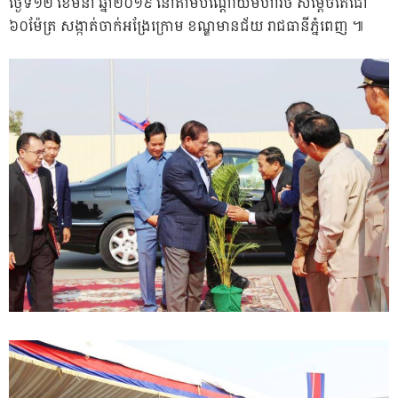
ថ្ងៃទី១២ ខែមីនា ឆ្នាំ២០១៩ នៅតាមបណ្តោយមហាវិថី សម្តេចតេជោ
៦០ម៉ែត្រ​ សង្កាត់​ចាក់អង្រែក្រោម ខណ្ឌមានជ័យ រាជធានី​ភ្នំពេញ​ ៕