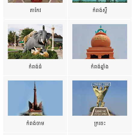
តាកែវ
កំពង់ស្ពឺ
កំពង់ធំ
កំពង់ឆ្នាំង
កំពង់ចាម
ក្រចេះ