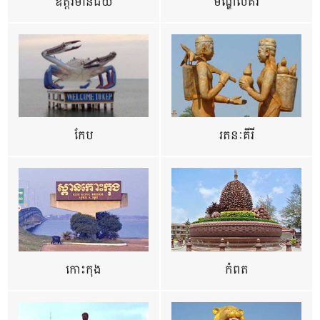
ឧត្ដរមានជ័យ
មណ្ឌលគីរី
កែប
រតនៈគីរី
កោះកុង
កំពត