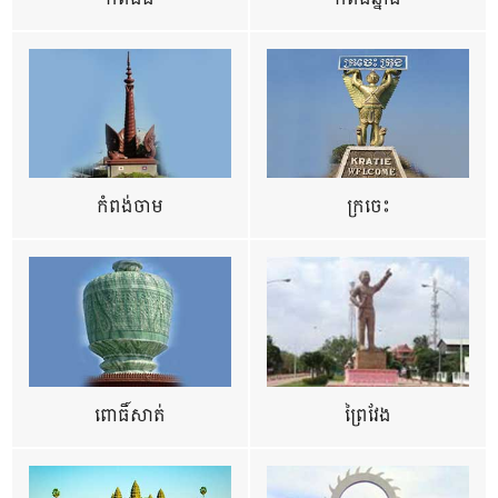
កំពង់ចាម
ក្រចេះ
ពោធិ៍សាត់
ព្រៃវែង