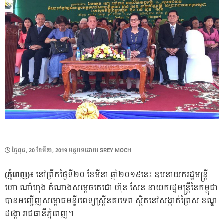
POSTED
ថ្ងៃ​ពុធ, 20 ខែ​មីនា, 2019
អត្ថបទដោយ
SREY MOCH
ON
(ភ្នំពេញ)៖
នៅព្រឹកថ្ងៃទី២០ ខែមីនា ឆ្នាំ២០១៩នេះ ឧបនាយករដ្ឋមន្ត្រី
ហោ ណាំហុង តំណាងសម្តេចតេជោ ហ៊ុន សែន នាយករដ្ឋមន្ត្រីនៃកម្ពុជា
បានអញ្ជើញសម្ពោធមន្ទីរពេទ្យស្ត្រីនគរទេព ស្ថិតនៅសង្កាត់ព្រៃស ខណ្ឌ
ដង្កោ រាជធានីភ្នំពេញ។