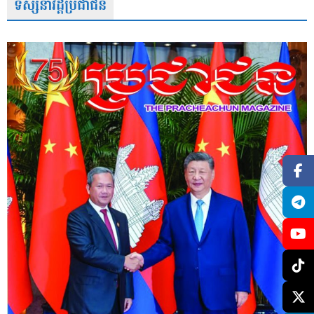
ទស្សនាវដ្តីប្រជាជន