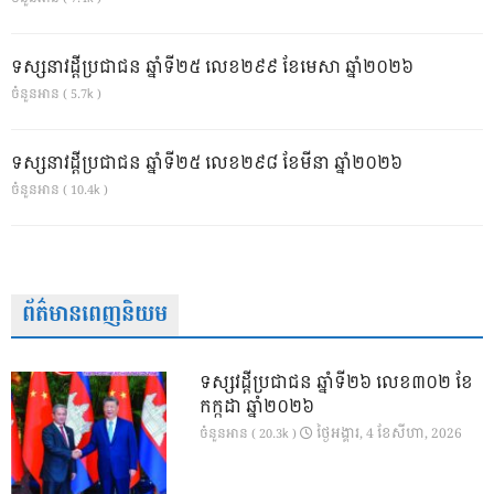
ទស្សនាវដ្ដីប្រជាជន ឆ្នាំទី២៥ លេខ២៩៩ ខែមេសា ឆ្នាំ២០២៦
ចំនួនអាន ( 5.7k )
ទស្សនាវដ្ដីប្រជាជន ឆ្នាំទី២៥ លេខ២៩៨ ខែមីនា ឆ្នាំ២០២៦
ចំនួនអាន ( 10.4k )
ព័ត៌មានពេញនិយម
ទស្សវដ្តីប្រជាជន ឆ្នាំទី២៦ លេខ៣០២ ខែ
កក្កដា ឆ្នាំ២០២៦
ថ្ងៃ​អង្គារ, 4 ខែ​សីហា, 2026
ចំនួនអាន ( 20.3k )