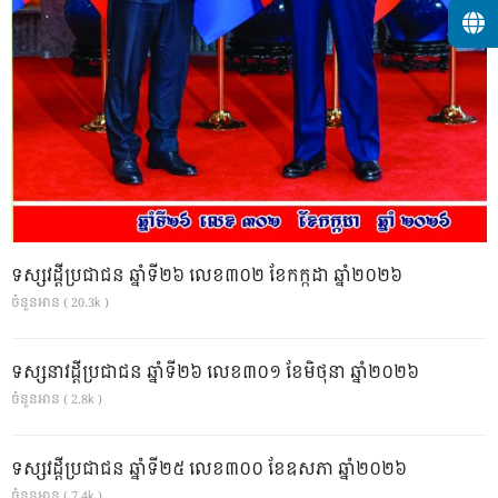
ទស្សវដ្តីប្រជាជន ឆ្នាំទី២៦ លេខ៣០២ ខែកក្កដា ឆ្នាំ២០២៦
ចំនួនអាន ( 20.3k )
ទស្សនាវដ្ដីប្រជាជន ឆ្នាំទី២៦ លេខ៣០១ ខែមិថុនា ឆ្នាំ២០២៦
ចំនួនអាន ( 2.8k )
ទស្សវដ្តីប្រជាជន ឆ្នាំទី២៥ លេខ៣០០ ខែឧសភា ឆ្នាំ២០២៦
ចំនួនអាន ( 7.4k )