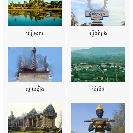
សៀមរាប
ស្ទឹងត្រែង
ស្វាយរៀង
ប៉ៃលិន