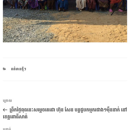
CATEGORIES
ពត៌មានថ្មីៗ
ការ​
អត្ថបទ
ក្រោយ
នាំទិស​
មុន
ព្រឹកថ្ងៃពុធនេះសម្តេចតេជោ ហ៊ុន សែន បន្តជួបកម្មករជាង១ម៉ឺននាក់ នៅ
ប្រកាស
ខេត្តពោធិ៍សាត់
បន្ទាប់