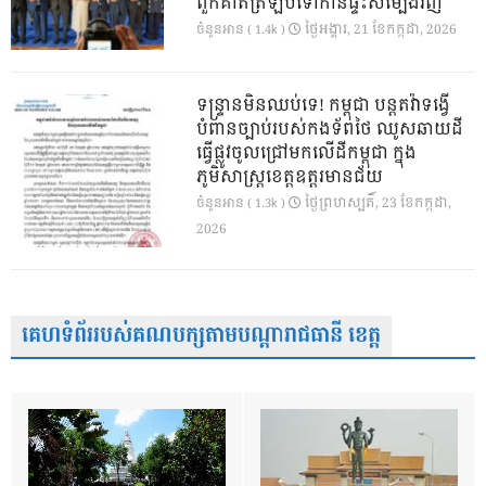
ពួកគាត់ត្រឡប់ទៅកាន់ផ្ទះសម្បែងវិញ
ថ្ងៃ​អង្គារ, 21 ខែ​កក្កដា, 2026
ចំនួនអាន ( 1.4k )
ទន្ទ្រានមិនឈប់ទេ! កម្ពុជា បន្តតវ៉ាទង្វើ
បំពានច្បាប់របស់កងទ័ពថៃ ឈូសឆាយដី
ធ្វើផ្លូវចូលជ្រៅមកលើដីកម្ពុជា ក្នុង
ភូមិសាស្ត្រខេត្តឧត្តរមានជ័យ
ថ្ងៃ​ព្រហស្បតិ៍, 23 ខែ​កក្កដា,
ចំនួនអាន ( 1.3k )
2026
គេហទំព័ររបស់គណបក្សតាមបណ្តារាជធានី ខេត្ត