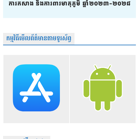
កម្មវិធីមើលព័ត៌មានតាមទូរស័ព្វ