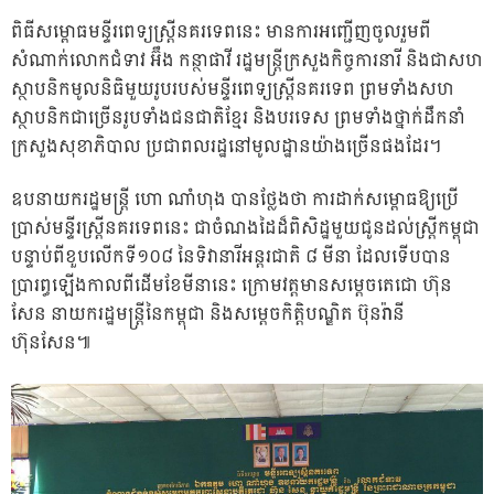
ពិធីសម្ពោធមន្ទីរពេទ្យស្ត្រីនគរទេពនេះ មានការអញ្ជើញចូលរួមពី
សំណាក់លោកជំទាវ អ៊ឹង កន្ថាផាវី រដ្ឋមន្ត្រីក្រសួងកិច្ចការនារី និងជាសហ
ស្ថាបនិកមូលនិធិមួយរូបរបស់មន្ទីរពេទ្យស្ត្រីនគរទេព ព្រមទាំងសហ
ស្ថាបនិកជាច្រើនរូបទាំងជនជាតិខ្មែរ និងបរទេស ព្រមទាំងថ្នាក់ដឹកនាំ
ក្រសួងសុខាភិបាល ប្រជាពលរដ្ឋនៅមូលដ្ឋានយ៉ាងច្រើនផងដែរ។
ឧបនាយករដ្ឋមន្ត្រី ហោ ណាំហុង បានថ្លែងថា ការដាក់សម្ពោធឱ្យប្រើ
ប្រាស់មន្ទីរស្ត្រីនគរទេពនេះ ជាចំណងដៃដ៏ពិសិដ្ឋមួយជូនដល់ស្ត្រីកម្ពុជា
បន្ទាប់ពីខួបលើកទី១០៨ នៃទិវានារីអន្តរជាតិ ៨ មីនា ដែលទើបបាន
ប្រារព្ធឡើងកាលពីដើមខែមីនានេះ ក្រោមវត្តមានសម្តេចតេជោ ហ៊ុន
សែន នាយករដ្ឋមន្ត្រីនៃកម្ពុជា និងសម្តេចកិត្តិបណ្ឌិត ប៊ុនរ៉ានី
ហ៊ុនសែន៕