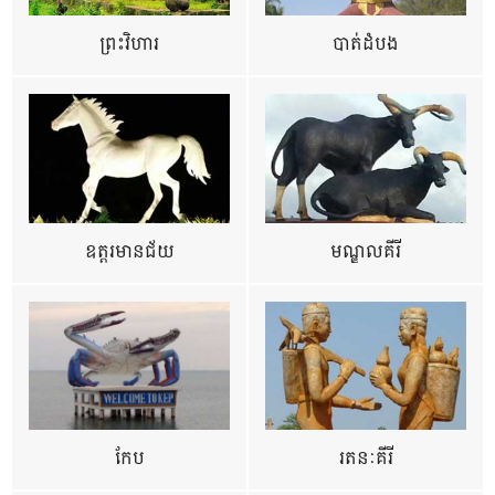
ព្រះវិហារ
បាត់ដំបង
ឧត្ដរមានជ័យ
មណ្ឌលគីរី
កែប
រតនៈគីរី