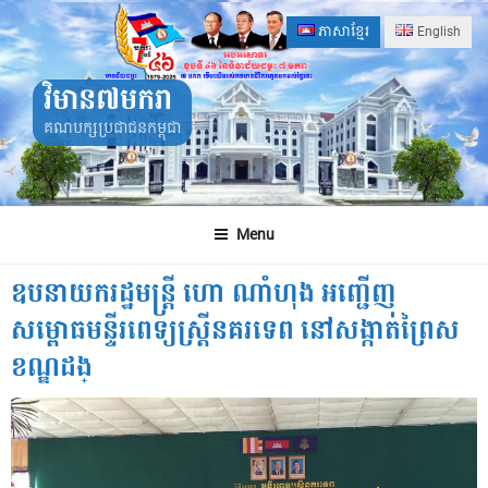
Skip
ភាសាខ្មែរ
English
to
content
វិមាន៧មករា
គណបក្សប្រជាជនកម្ពុជា
Menu
ឧបនាយករដ្ឋមន្ត្រី ហោ ណាំហុង អញ្ជើញ
សម្ពោធមន្ទីរពេទ្យស្ត្រីនគរទេព នៅសង្កាត់ព្រៃស
ខណ្ឌដង្