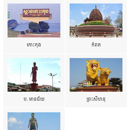
កោះកុង
កំពត
ប. មានជ័យ
ព្រះសីហនុ