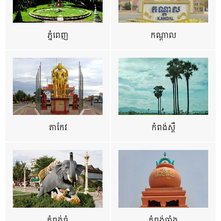
ភ្នំពេញ
កណ្តាល
តាកែវ
កំពង់ស្ពឺ
កំពង់ធំ
កំពង់ឆ្នាំង