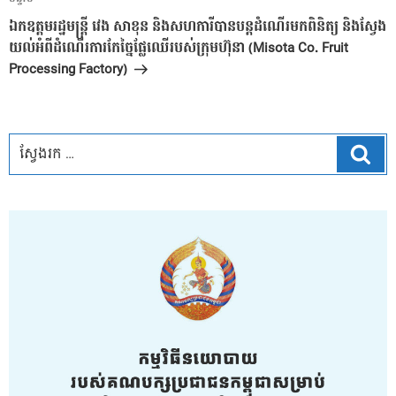
អត្ថបទ
បន្ទាប់
ឯកឧត្តមរដ្ឋមន្ត្រី វេង សាខុន និងសហការីបានបន្តដំណើរមកពិនិត្យ និងស្វែង
យល់អំពីដំណើរការកែច្នៃផ្លែឈើរបស់ក្រុមហ៊ុនា (Misota Co. Fruit
Processing Factory)
ស្វែ