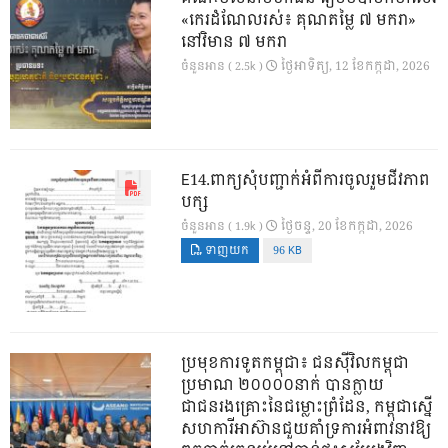
«កេរដំណែលរស់៖ គុណតម្លៃ ៧ មករា»
នៅវិមាន ៧ មករា
ថ្ងៃ​អាទិត្យ, 12 ខែ​កក្កដា, 2026
ចំនួនអាន ( 2.5k )
E14.ពាក្យសុំបញ្ជាក់អំពីការចូលរួមជីវភាព
បក្ស
ថ្ងៃ​ចន្ទ, 20 ខែ​កក្កដា, 2026
ចំនួនអាន ( 1.9k )
ទាញយក
96 KB
ប្រមុខការទូតកម្ពុជា៖ ជនស៊ីវិលកម្ពុជា
ប្រមាណ ២០០០០នាក់ បានក្លាយ
ជាជនរងគ្រោះនៃជម្លោះព្រំដែន, កម្ពុជាស្នើ
សហការីអាស៊ានជួយគាំទ្រការអំពាវនាវឱ្យ