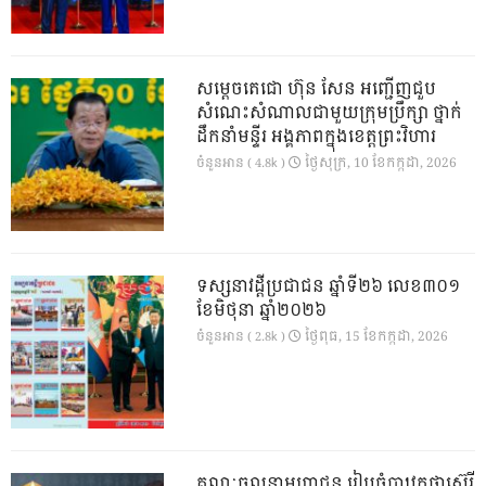
សម្តេចតេជោ ហ៊ុន សែន អញ្ជើញជួប
សំណេះសំណាលជាមួយក្រុមប្រឹក្សា ថ្នាក់
ដឹកនាំមន្ទីរ អង្គភាពក្នុងខេត្តព្រះវិហារ
ថ្ងៃ​សុក្រ, 10 ខែ​កក្កដា, 2026
ចំនួនអាន ( 4.8k )
ទស្សនាវដ្ដីប្រជាជន ឆ្នាំទី២៦ លេខ៣០១
ខែមិថុនា ឆ្នាំ២០២៦
ថ្ងៃ​ពុធ, 15 ខែ​កក្កដា, 2026
ចំនួនអាន ( 2.8k )
គណៈចលនាមហាជន រៀបចំបាឋកថាស៊េរី