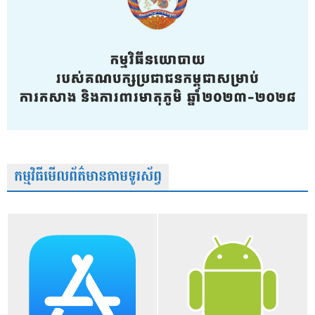
កម្មវិធីមើលព័ត៌មានតាមទូរស័ព្វ