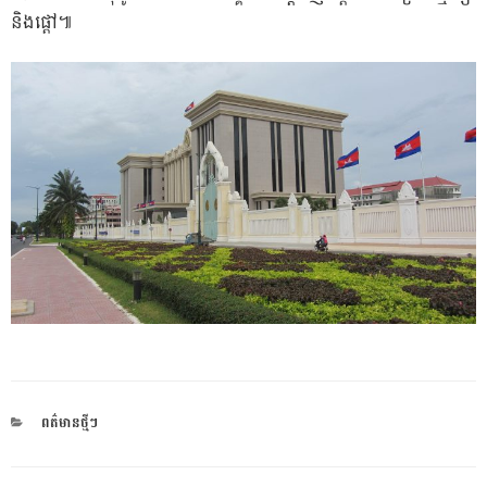
និងផ្ដៅ៕
CATEGORIES
ពត៌មានថ្មីៗ