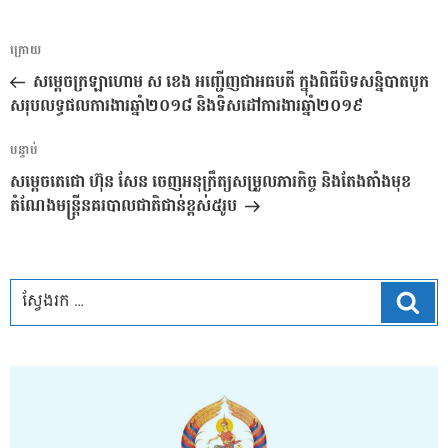
ការ​
អត្ថបទ
ក្រោយ
នាំទិស​
មុន
សម្ដេចក្រឡាហោម​ ស​ ខេង​ អញ្ជេីញជាអធបតី​ ក្នុងពិធីបិទសន្និបាតបូក
ប្រកាស
សរុបលទ្ធផលការងារឆ្នាំ​២០១៨​ និងទិសដៅការងារឆ្នាំ​២០១៩​
អត្ថបទ
បន្ទាប់
បន្ទាប់
សម្តេចតេជោ ហ៊ុន សែន ចេញអនុក្រឹត្យសម្រួលភារកិច្ច និងតែងតាំងមុខ
តំណែងមន្ត្រីនគរបាលជាតិជាន់ខ្ពស់៥រូប
ស្វែ