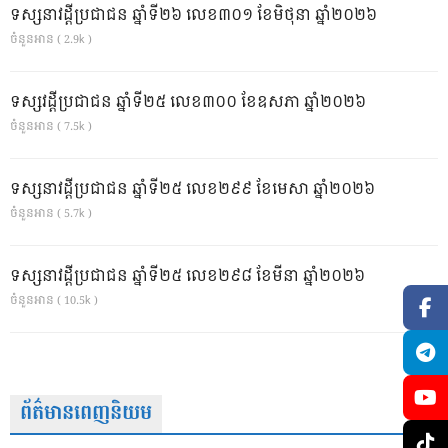
ទស្សនាវដ្ដីប្រជាជន ឆ្នាំទី២៦ លេខ៣០១ ខែមិថុនា ឆ្នាំ២០២៦
ចំនួនអាន ( 2.9k )
ទស្សវដ្តីប្រជាជន ឆ្នាំទី២៥ លេខ៣០០ ខែឧសភា ឆ្នាំ២០២៦
ចំនួនអាន ( 7.5k )
ទស្សនាវដ្ដីប្រជាជន ឆ្នាំទី២៥ លេខ២៩៩ ខែមេសា ឆ្នាំ២០២៦
ចំនួនអាន ( 5.7k )
ទស្សនាវដ្ដីប្រជាជន ឆ្នាំទី២៥ លេខ២៩៨ ខែមីនា ឆ្នាំ២០២៦
ចំនួនអាន ( 10.5k )
ព័ត៌មានពេញនិយម