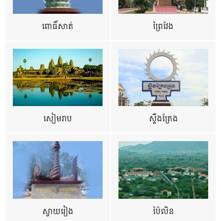
ពោធិ៍សាត់
ព្រៃវែង
សៀមរាប
ស្ទឹងត្រែង
ស្វាយរៀង
ប៉ៃលិន