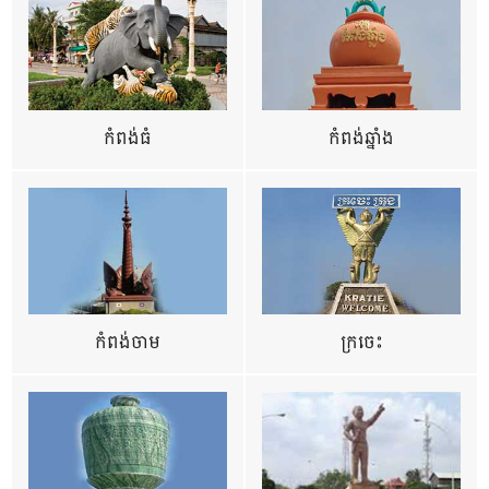
កំពង់ធំ
កំពង់ឆ្នាំង
កំពង់ចាម
ក្រចេះ