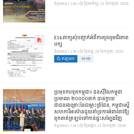
ថ្ងៃ​អាទិត្យ, 12 ខែ​កក្កដា, 2026
ចំនួនអាន ( 2.6k )
E14.ពាក្យសុំបញ្ជាក់អំពីការចូលរួមជីវភាព
បក្ស
ថ្ងៃ​ចន្ទ, 20 ខែ​កក្កដា, 2026
ចំនួនអាន ( 1.9k )
ទាញយក
96 KB
ប្រមុខការទូតកម្ពុជា៖ ជនស៊ីវិលកម្ពុជា
ប្រមាណ ២០០០០នាក់ បានក្លាយ
ជាជនរងគ្រោះនៃជម្លោះព្រំដែន, កម្ពុជាស្នើ
សហការីអាស៊ានជួយគាំទ្រការអំពាវនាវឱ្យ
ពួកគាត់ត្រឡប់ទៅកាន់ផ្ទះសម្បែងវិញ
ថ្ងៃ​អង្គារ, 21 ខែ​កក្កដា, 2026
ចំនួនអាន ( 1.5k )