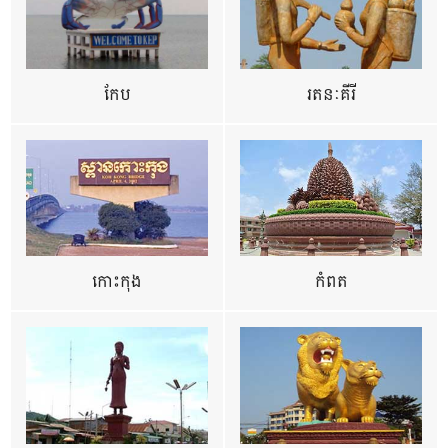
កែប
រតនៈគីរី
កោះកុង
កំពត