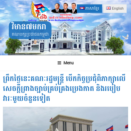
Skip
ភាសាខ្មែរ
English
to
content
វិមាន៧មករា
គណបក្សប្រជាជនកម្ពុជា
Menu
ព្រឹកថ្ងៃនេះគណៈរដ្ឋមន្រ្តី បើកកិច្ចប្រជុំពិភាក្សាលើ
សេចក្តីព្រាងច្បាប់គ្រប់គ្រងប្រេងកាត និងរបៀប
វារៈមួយចំនួនទៀត