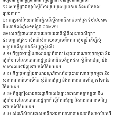
របៀបវារៈក្នុងកិច្ចប្រជុំគណៈរដ្ឋមន្រ្តីនេះ មានដូចខាងក្រោម៖
១៖ សេចក្តីព្រាងច្បាប់ស្តីពីការគ្រប់គ្រងប្រេងកាត និងផលិតផល
ប្រេងកាត។
២៖ គម្រោងវិនិយោគវារីអគ្គិសនីស្ទឹងពោធិ៍សាត់១កន្លែង ទំហំ៨០MW
និងនៅកំពង់ឆ្នាំង១កន្លែង ៦០MW។
៣៖ សេចក្តីព្រាងគោលនយោបាយជាតិស្តីពីសុខភាពសិក្សា។
៤៖ បញ្ហាផ្សេងៗ សំណើសុំការយល់ព្រមពីគណៈរដ្ឋមន្រ្តី ដើម្បីសុំ
សច្ចាប័នពីស្ថាប័ននីតិប្បញ្ញត្តិលើ៖
៤.១៖ កិច្ចព្រមព្រៀងរវាងរាជរដ្ឋាភិបាល នៃព្រះរាជាណាចក្រកម្ពុជា និង
រដ្ឋាភិបាលនៃសាធារណរដ្ឋប្រជាមានិតបង់ក្លាដេស ស្តីពីការជំរុញ និង
ការការពារទៅវិញទៅមកនៃវិនិយោគ។
៤.២៖ កិច្ចព្រមព្រៀងរវាងរាជរដ្ឋាភិបាលនៃព្រះរាជាណាចក្រកម្ពុជា និង
សហភាពអារ៉ាប់អេមីរ៉េត ស្តីពីការជំរុញ និងការការពារទៅវិញទៅមកនៃ
វិនិយោគ។
៤.៣៖ កិច្ចព្រៀងរវាងរាជរដ្ឋាភិបាលនៃព្រះរាជាណាចក្រកម្ពុជា និង
រដ្ឋាភិបាលនៃសាធារណរដ្ឋតួកគី ស្តីពីការជំរុញ និងការការពារទៅវិញ
ទៅមកនៃវិនិយោគ។
៤.៤៖ សំណើសុំចូលជាសមាជិកអង្គការបណ្ដាញអន្តរជាតិសម្រាប់ឬស្សី