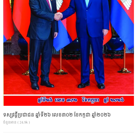
ទស្សវដ្តីប្រជាជន ឆ្នាំទី២៦ លេខ៣០២ ខែកក្កដា ឆ្នាំ២០២៦
ចំនួនអាន ( 24.9k )