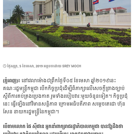
POSTED
ថ្ងៃ​សុក្រ, 5 ខែ​មេសា, 2019
អត្ថបទដោយ
SREY MOCH
ON
(ភ្នំពេញ)៖
នៅវេលាម៉ោង៨ព្រឹកថ្ងៃទី០៥ ខែមេសា ឆ្នាំ២០១៩នេះ
គណៈរដ្ឋមន្រ្តីកម្ពុជា បើកកិច្ចប្រជុំដើម្បីពិភាក្សាលើសេចក្តីព្រាងច្បាប់
ស្តីពីការគប់គ្រងប្រេងកាត រួមទាំងរបៀបវារៈមួយចំនួនទៀត។ កិច្ចប្រជុំ
នេះ ធ្វើឡើងនៅវិមានសន្តិភាព ក្រោមអធិបតីភាព សម្តេចតេជោ ហ៊ុន
សែន នាយករដ្ឋមន្រ្តីនៃកម្ពុជា។
បើតាមលោក ផៃ ស៊ីផាន អ្នកនាំពាក្យរាជរដ្ឋាភិបាលកម្ពុជា បានឱ្យដឹងថា