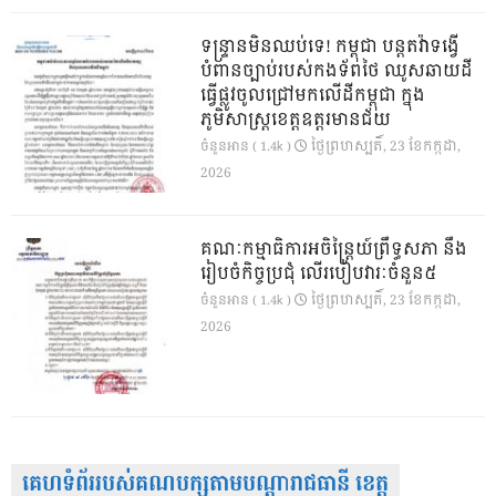
ទន្ទ្រានមិនឈប់ទេ! កម្ពុជា បន្តតវ៉ាទង្វើ
បំពានច្បាប់របស់កងទ័ពថៃ ឈូសឆាយដី
ធ្វើផ្លូវចូលជ្រៅមកលើដីកម្ពុជា ក្នុង
ភូមិសាស្ត្រខេត្តឧត្តរមានជ័យ
ថ្ងៃ​ព្រហស្បតិ៍, 23 ខែ​កក្កដា,
ចំនួនអាន ( 1.4k )
2026
គណៈកម្មាធិការអចិន្ត្រៃយ៍ព្រឹទ្ធសភា នឹង
រៀបចំកិច្ចប្រជុំ លើរបៀបវារៈចំនួន៥
ថ្ងៃ​ព្រហស្បតិ៍, 23 ខែ​កក្កដា,
ចំនួនអាន ( 1.4k )
2026
គេហទំព័ររបស់គណបក្សតាមបណ្តារាជធានី ខេត្ត