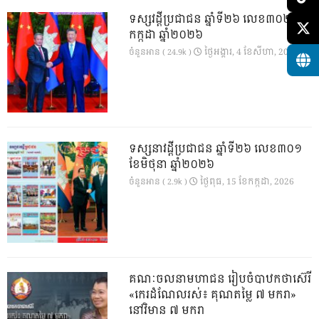
ទស្សវដ្តីប្រជាជន ឆ្នាំទី២៦ លេខ៣០២ ខែ
កក្កដា ឆ្នាំ២០២៦
ថ្ងៃ​អង្គារ, 4 ខែ​សីហា, 2026
ចំនួនអាន ( 24.9k )
ទស្សនាវដ្ដីប្រជាជន ឆ្នាំទី២៦ លេខ៣០១
ខែមិថុនា ឆ្នាំ២០២៦
ថ្ងៃ​ពុធ, 15 ខែ​កក្កដា, 2026
ចំនួនអាន ( 2.9k )
គណៈចលនាមហាជន រៀបចំបាឋកថាស៊េរី
«កេរដំណែលរស់៖ គុណតម្លៃ ៧ មករា»
នៅវិមាន ៧ មករា