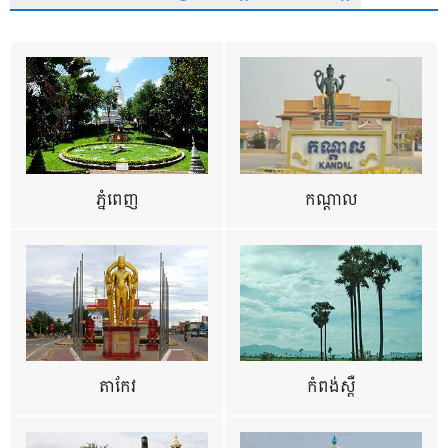
ភ្នំពេញ
កណ្តាល
តាកែវ
កំពង់ស្ពឺ