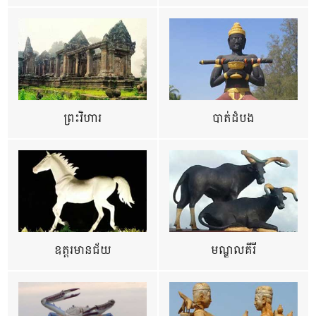
ព្រះវិហារ
បាត់ដំបង
ឧត្ដរមានជ័យ
មណ្ឌលគីរី