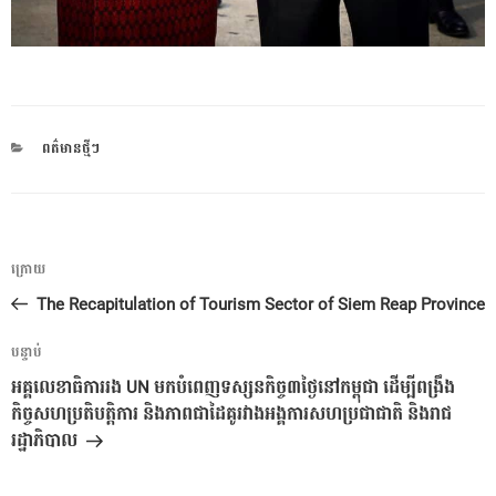
CATEGORIES
ពត៌មានថ្មីៗ
ការ​
អត្ថបទ
ក្រោយ
នាំទិស​
មុន
The Recapitulation of Tourism Sector of Siem Reap Province
ប្រកាស
អត្ថបទ
បន្ទាប់
បន្ទាប់
អគ្គលេខាធិការរង UN មកបំពេញទស្សនកិច្ច៣ថ្ងៃនៅកម្ពុជា ដើម្បីពង្រឹង
កិច្ចសហប្រតិបត្តិការ និងភាពជាដៃគូរវាងអង្គការសហប្រជាជាតិ និងរាជ
រដ្ឋាភិបាល