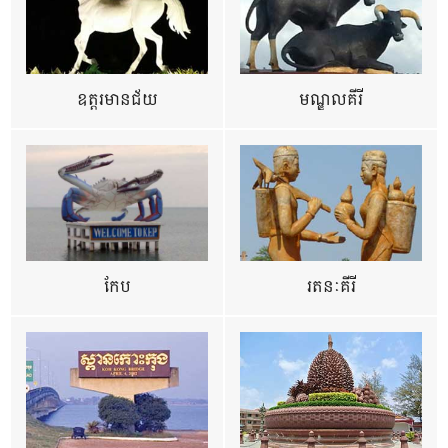
ឧត្ដរមានជ័យ
មណ្ឌលគីរី
កែប
រតនៈគីរី