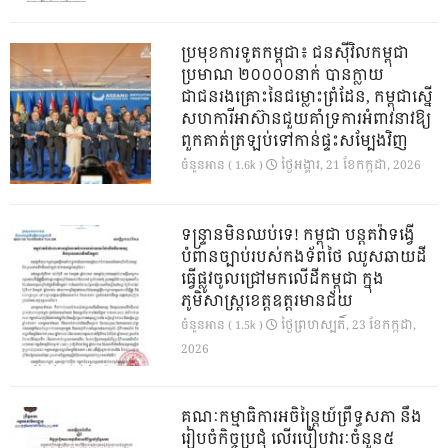
ប្រមុខការទូតកម្ពុជា៖ ជនស៊ីវិលកម្ពុជា
ប្រមាណ ២០០០០នាក់ បានក្លាយ
ជាជនរងគ្រោះនៃជម្លោះព្រំដែន, កម្ពុជាស្នើ
សហការីអាស៊ានជួយគាំទ្រការអំពាវនាវឱ្យ
ពួកគាត់ត្រឡប់ទៅកាន់ផ្ទះសម្បែងវិញ
ថ្ងៃ​អង្គារ, 21 ខែ​កក្កដា, 2026
ចំនួនអាន ( 1.6k )
ទន្ទ្រានមិនឈប់ទេ! កម្ពុជា បន្តតវ៉ាទង្វើ
បំពានច្បាប់របស់កងទ័ពថៃ ឈូសឆាយដី
ធ្វើផ្លូវចូលជ្រៅមកលើដីកម្ពុជា ក្នុង
ភូមិសាស្ត្រខេត្តឧត្តរមានជ័យ
ថ្ងៃ​ព្រហស្បតិ៍, 23 ខែ​កក្កដា,
ចំនួនអាន ( 1.5k )
2026
គណៈកម្មាធិការអចិន្ត្រៃយ៍ព្រឹទ្ធសភា នឹង
រៀបចំកិច្ចប្រជុំ លើរបៀបវារៈចំនួន៥