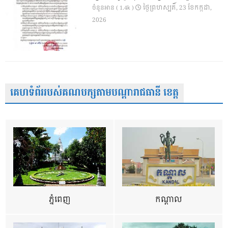
ថ្ងៃ​ព្រហស្បតិ៍, 23 ខែ​កក្កដា,
ចំនួនអាន ( 1.4k )
2026
គេហទំព័ររបស់គណបក្សតាមបណ្តារាជធានី ខេត្ត
ភ្នំពេញ
កណ្តាល