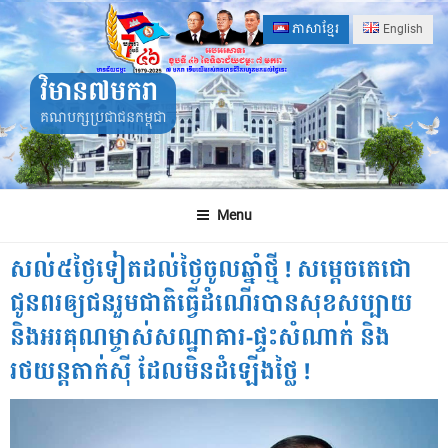
Skip
ភាសាខ្មែរ
English
to
content
វិមាន៧មករា
គណបក្សប្រជាជនកម្ពុជា
Menu
សល់៥ថ្ងៃទៀតដល់ថ្ងៃចូលឆ្នាំថ្មី ! សម្តេចតេជោ
ជូនពរឲ្យជនរួមជាតិធ្វើដំណើរបានសុខសប្បាយ
និងអរគុណម្ចាស់សណ្ឋាគារ-ផ្ទះសំណាក់ និង
រថយន្តតាក់ស៊ី ដែលមិនដំឡើងថ្លៃ !