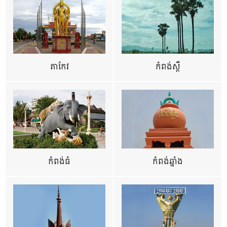
តាកែវ
កំពង់ស្ពឺ
កំពង់ធំ
កំពង់ឆ្នាំង