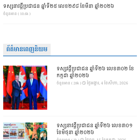
ទស្សនាវដ្ដីប្រជាជន ឆ្នាំទី២៥ លេខ២៩៨ ខែមីនា ឆ្នាំ២០២៦
ចំនួនអាន ( 10.6k )
ព័ត៌មានពេញនិយម
ទស្សវដ្តីប្រជាជន ឆ្នាំទី២៦ លេខ៣០២ ខែ
កក្កដា ឆ្នាំ២០២៦
ថ្ងៃ​អង្គារ, 4 ខែ​សីហា, 2026
ចំនួនអាន ( 28k )
ទស្សនាវដ្ដីប្រជាជន ឆ្នាំទី២៦ លេខ៣០១
ខែមិថុនា ឆ្នាំ២០២៦
ថ្ងៃ​ពុធ, 15 ខែ​កក្កដា, 2026