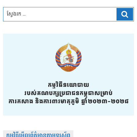
ស្វែ
កម្មវិធីមើលព័ត៌មានតាមទូរស័ព្វ