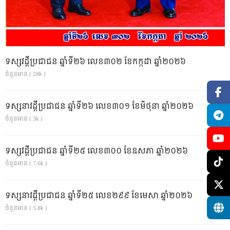
ទស្សវដ្តីប្រជាជន ឆ្នាំទី២៦ លេខ៣០២ ខែកក្កដា ឆ្នាំ២០២៦
ចំនួនអាន ( 28k )
ទស្សនាវដ្ដីប្រជាជន ឆ្នាំទី២៦ លេខ៣០១ ខែមិថុនា ឆ្នាំ២០២៦
ចំនួនអាន ( 3k )
ទស្សវដ្តីប្រជាជន ឆ្នាំទី២៥ លេខ៣០០ ខែឧសភា ឆ្នាំ២០២៦
ចំនួនអាន ( 7.6k )
ទស្សនាវដ្ដីប្រជាជន ឆ្នាំទី២៥ លេខ២៩៩ ខែមេសា ឆ្នាំ២០២៦
ចំនួនអាន ( 5.8k )