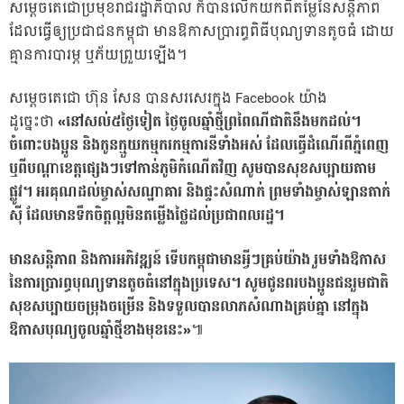
សម្តេចតេជោប្រមុខរាជរដ្ឋាភិបាល ក៏បានលើកយកពីតម្លៃនៃសន្តិភាព
ដែលធ្វើឲ្យប្រជាជនកម្ពុជា មានឱកាសប្រារព្ធពិធីបុណ្យទានតូចធំ ដោយ
គ្មានការបារម្ភ ឬភ័យព្រួយឡើង។
សម្តេចតេជោ ហ៊ុន សែន បានសរសេរក្នុង Facebook យ៉ាង
ដូច្នេះថា
«នៅសល់៥ថ្ងៃទៀត ថ្ងៃចូលឆ្នាំថ្មីព្រពៃណីជាតិនឹងមកដល់។
ចំពោះបងប្អូន និងកូនក្មួយកម្មករកម្មការនីទាំងអស់ ដែលធ្វើដំណើរពីភ្នំពេញ
ឬពីបណ្តាខេត្តផ្សេងៗទៅកាន់ភូមិកំណើតវិញ សូមបានសុខសប្បាយតាម
ផ្លូវ។ អរគុណដល់ម្ចាស់សណ្ឋាគារ និងផ្ទះសំណាក់ ព្រមទាំងម្ចាស់ឡានតាក់
ស៊ី ដែលមានទឹកចិត្តល្អមិនតម្លើងថ្លៃដល់ប្រជាពលរដ្ឋ។
មានសន្តិភាព និងការអភិវឌ្ឍន៍ ទើបកម្ពុជាមានអ្វីៗគ្រប់យ៉ាង រួមទាំងឱកាស
នៃការប្រារព្ធបុណ្យទានតូចធំនៅក្នុងប្រទេស។ សូមជូនពរបងប្អូនជនរួមជាតិ
សុខសប្បាយចម្រុងចម្រើន និងទទួលបានលាភសំណាងគ្រប់គ្នា នៅក្នុង
ឱកាសបុណ្យចូលឆ្នាំថ្មីខាងមុខនេះ»
៕