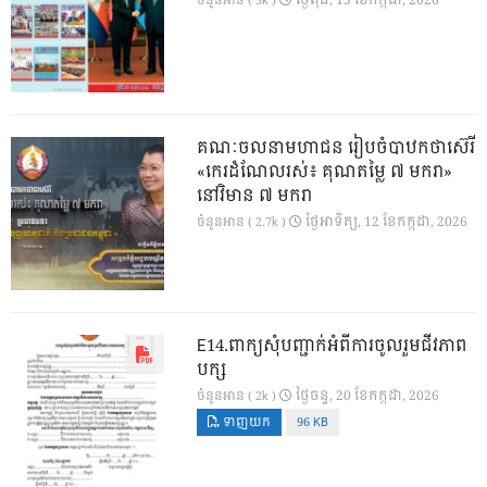
ចំនួនអាន ( 3k )
គណៈចលនាមហាជន រៀបចំបាឋកថាស៊េរី
«កេរដំណែលរស់៖ គុណតម្លៃ ៧ មករា»
នៅវិមាន ៧ មករា
ថ្ងៃ​អាទិត្យ, 12 ខែ​កក្កដា, 2026
ចំនួនអាន ( 2.7k )
E14.ពាក្យសុំបញ្ជាក់អំពីការចូលរួមជីវភាព
បក្ស
ថ្ងៃ​ចន្ទ, 20 ខែ​កក្កដា, 2026
ចំនួនអាន ( 2k )
ទាញយក
96 KB