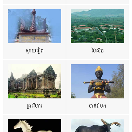
ស្វាយរៀង
ប៉ៃលិន
ព្រះវិហារ
បាត់ដំបង