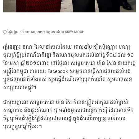
POSTED
ថ្ងៃ​អង្គារ, 9 ខែ​មេសា, 2019
អត្ថបទដោយ
SREY MOCH
ON
(ភ្នំពេញ)៖
ខណៈដែលនៅសល់តែរយៈពេល៥ថ្ងៃទៀតប៉ុណ្ណោះ បុណ្យ
ចូលឆ្នាំថ្មីប្រពៃណីជាតិខ្មែរ នឹងឈានចូលមកដល់នៅថ្ងៃទី១៤ ដល់ ១៦
ខែមេសា ឆ្នាំ២០១៩នោះ, នៅថ្ងៃនេះ សម្តេចតេជោ ហ៊ុន សែន នាយករដ្ឋ
មន្ត្រីនៃកម្ពុជា តាមរយៈ Facebook សម្តេចបានផ្ញើសារជូនពរដល់បង
ប្អូនជនរួមជាតិទាំងអស់ សូមធ្វើដំណើរទៅស្រុកកំណើត សូមបានសុខ
សប្បាយតាមផ្លូវ។
ជាមួយគ្នានេះ សម្តេចតេជោ ហ៊ុន សែ ក៏បានឆ្លៀតអរគុណដល់ម្ចាស់
សណ្ឋាគារ និងផ្ទះសំណាក់ ព្រមទាំងម្ចាស់រថយន្តតាក់ស៊ី ដែលមានទឹក
ចិត្តល្អមិនដំឡើងថ្លៃដល់ប្រជាពលរដ្ឋ ក្នុងដំណើរកម្សាន្ត នាឱកាស
បុណ្យចូលឆ្នាំថ្មីនេះ។