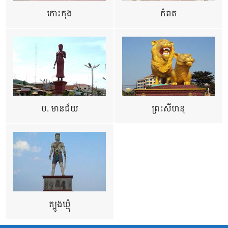
កោះកុង
កំពត
ប. មានជ័យ
ព្រះសីហនុ
ត្បូងឃ្មុំ