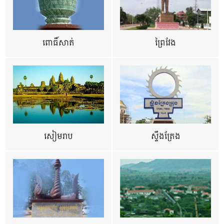
ពោធិ៍សាត់
ព្រៃវែង
សៀមរាប
ស្ទឹងត្រែង