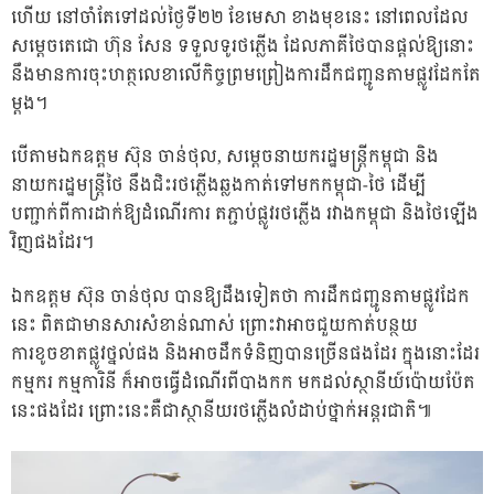
ហើយ នៅចាំតែទៅដល់ថ្ងៃទី២២ ខែមេសា ខាងមុខនេះ នៅពេលដែល
សម្តេចតេជោ ហ៊ុន សែន ទទួលទូរថភ្លើង ដែលភាគីថៃបានផ្តល់ឱ្យនោះ
នឹងមានការចុះហត្ថលេខាលើកិច្ចព្រមព្រៀងការដឹកជញ្ជូនតាមផ្លូវដែកតែ
ម្តង។
បើតាមឯកឧត្តម ស៊ុន ចាន់ថុល, សម្តេចនាយករដ្ឋមន្ត្រីកម្ពុជា និង
នាយករដ្ឋមន្ត្រីថៃ នឹងជិះរថភ្លើងឆ្លងកាត់ទៅមកកម្ពុជា-ថៃ ដើម្បី
បញ្ជាក់ពីការដាក់ឱ្យដំណើរការ តភ្ជាប់ផ្លូវរថភ្លើង រវាងកម្ពុជា និងថៃឡើង
វិញផងដែរ។
ឯកឧត្តម ស៊ុន ចាន់ថុល បានឱ្យដឹងទៀតថា ការដឹកជញ្ជូនតាមផ្លូវដែក
នេះ ពិតជាមានសារសំខាន់ណាស់ ព្រោះវាអាចជួយកាត់បន្ថយ
ការខូចខាតផ្លូវថ្នល់ផង និងអាចដឹកទំនិញបានច្រើនផងដែរ ក្នុងនោះដែរ
កម្មករ កម្មការិនី ក៏អាចធ្វើដំណើរពីបាងកក មកដល់ស្ថានីយ៍ប៉ោយប៉ែត
នេះផងដែរ ព្រោះនេះគឺជាស្ថានីយរថភ្លើងលំដាប់ថ្នាក់អន្តរជាតិ៕