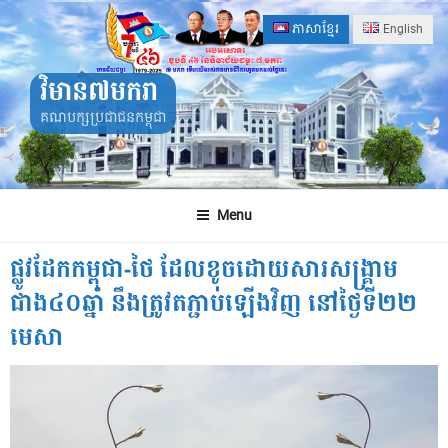
Skip
ភាសាខ្មែរ
English
to
content
វិមាន៧មករា
គណបក្សប្រជាជនកម្ពុជា
Menu
ផ្លូវដែកកម្ពុជា-ថៃ ដែលខូចដោយសារសង្គ្រាម
ជាង៤០ឆ្នាំ នឹងត្រូវតភ្ជាប់ឡើងវិញ នៅថ្ងៃទី២២
មេសា