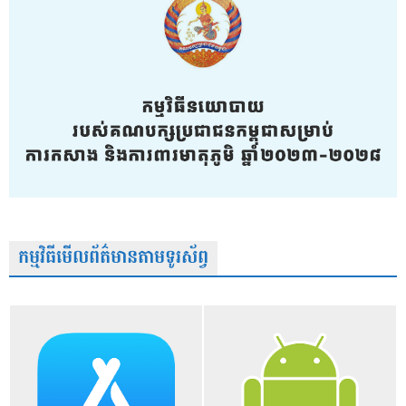
កម្មវិធីមើលព័ត៌មានតាមទូរស័ព្វ