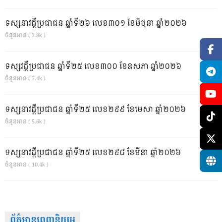
ទស្សនាវដ្ដីប្រជាជន ឆ្នាំទី២៦ លេខ៣០១ ខែមិថុនា ឆ្នាំ២០២៦
ចំនួនអាន ( 2.8k )
ទស្សវដ្តីប្រជាជន ឆ្នាំទី២៥ លេខ៣០០ ខែឧសភា ឆ្នាំ២០២៦
ចំនួនអាន ( 7.4k )
ទស្សនាវដ្ដីប្រជាជន ឆ្នាំទី២៥ លេខ២៩៩ ខែមេសា ឆ្នាំ២០២៦
ចំនួនអាន ( 5.6k )
ទស្សនាវដ្ដីប្រជាជន ឆ្នាំទី២៥ លេខ២៩៨ ខែមីនា ឆ្នាំ២០២៦
ចំនួនអាន ( 10.4k )
ព័ត៌មានពេញនិយម