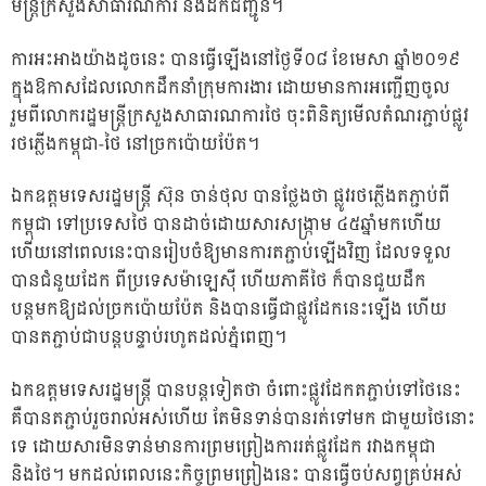
មន្ត្រីក្រសួងសាធារណការ និងដឹកជញ្ជូន។
ការអះអាងយ៉ាងដូចនេះ បានធ្វើឡើងនៅថ្ងៃទី០៨ ខែមេសា ឆ្នាំ២០១៩
ក្នុងឱកាសដែលលោកដឹកនាំក្រុមការងារ ដោយមានការអញ្ជើញចូល
រួមពីលោករដ្ឋមន្ត្រីក្រសួងសាធារណការថៃ ចុះពិនិត្យមើលតំណរភ្ជាប់ផ្លូវ
រថភ្លើងកម្ពុជា-ថៃ នៅច្រកប៉ោយប៉ែត។
ឯកឧត្តមទេសរដ្ឋមន្ត្រី ស៊ុន ចាន់ថុល បានថ្លែងថា ផ្លូវរថភ្លើងតភ្ជាប់ពី
កម្ពុជា ទៅប្រទេសថៃ បានដាច់ដោយសារសង្ក្រាម ៤៥ឆ្នាំមកហើយ
ហើយនៅពេលនេះបានរៀបចំឱ្យមានការតភ្ជាប់ឡើងវិញ ដែលទទួល
បានជំនួយដែក ពីប្រទេសម៉ាឡេស៊ី ហើយភាគីថៃ ក៏បានជួយដឹក
បន្តមកឱ្យដល់ច្រកប៉ោយប៉ែត និងបានធ្វើជាផ្លូវដែកនេះឡើង ហើយ
បានតភ្ជាប់ជាបន្តបន្ទាប់រហូតដល់ភ្នំពេញ។
ឯកឧត្តមទេសរដ្ឋមន្ត្រី បានបន្តទៀតថា ចំពោះផ្លូវដែកតភ្ជាប់ទៅថៃនេះ
គឺបានតភ្ជាប់រួចរាល់អស់ហើយ តែមិនទាន់បានរត់ទៅមក ជាមួយថៃនោះ
ទេ ដោយសារមិនទាន់មានការព្រមព្រៀងការរត់ផ្លូវដែក រវាងកម្ពុជា
និងថៃ។ មកដល់ពេលនេះកិច្ចព្រមព្រៀងនេះ បានធ្វើចប់សព្វគ្រប់អស់