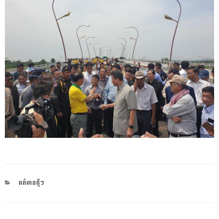
CATEGORIES
ពត៌មានថ្មីៗ