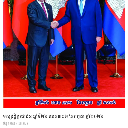
ទស្សវដ្តីប្រជាជន ឆ្នាំទី២៦ លេខ៣០២ ខែកក្កដា ឆ្នាំ២០២៦
ចំនួនអាន ( 18.8k )