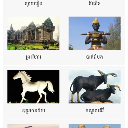
ស្វាយរៀង
ប៉ៃលិន
ព្រះវិហារ
បាត់ដំបង
ឧត្ដរមានជ័យ
មណ្ឌលគីរី