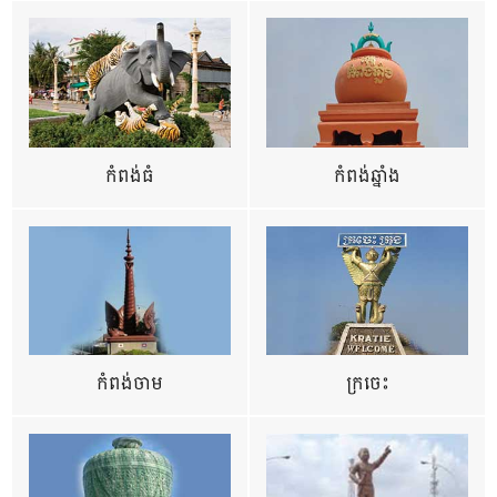
កំពង់ធំ
កំពង់ឆ្នាំង
កំពង់ចាម
ក្រចេះ