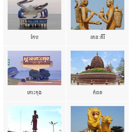
កែប
រតនៈគីរី
កោះកុង
កំពត