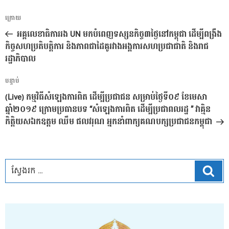
ការ​
អត្ថបទ
ក្រោយ
នាំទិស​
មុន
អគ្គលេខាធិការរង UN មកបំពេញទស្សនកិច្ច៣ថ្ងៃនៅកម្ពុជា ដើម្បីពង្រឹង
ប្រកាស
កិច្ចសហប្រតិបត្តិការ និងភាពជាដៃគូរវាងអង្គការសហប្រជាជាតិ និងរាជ
រដ្ឋាភិបាល
អត្ថបទ
បន្ទាប់
បន្ទាប់
(Live) កម្មវិធីសំឡេងការពិត ដើម្បីប្រជាជន សម្រាប់ថ្ងៃទី០៩ ខែមេសា
ឆ្នាំ២០១៩ ក្រោមប្រធានបទ “សំឡេងការពិត ដើម្បីប្រជាពលរដ្ឋ ” វាគ្មិន
កិត្តិយសឯកឧត្តម ឈឹម ផលវរុណ អ្នកនាំពាក្យគណបក្សប្រជាជនកម្ពុជា
ស្វែ