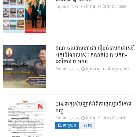
ថ្ងៃ​ពុធ, 15 ខែ​កក្កដា, 2026
ចំនួនអាន ( 2.8k )
គណៈចលនាមហាជន រៀបចំបាឋកថាស៊េរី
«កេរដំណែលរស់៖ គុណតម្លៃ ៧ មករា»
នៅវិមាន ៧ មករា
ថ្ងៃ​អាទិត្យ, 12 ខែ​កក្កដា, 2026
ចំនួនអាន ( 2.5k )
E14.ពាក្យសុំបញ្ជាក់អំពីការចូលរួមជីវភាព
បក្ស
ថ្ងៃ​ចន្ទ, 20 ខែ​កក្កដា, 2026
ចំនួនអាន ( 1.8k )
ទាញយក
96 KB