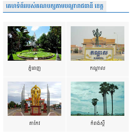
គេហទំព័ររបស់គណបក្សតាមបណ្តារាជធានី ខេត្ត
ភ្នំពេញ
កណ្តាល
តាកែវ
កំពង់ស្ពឺ