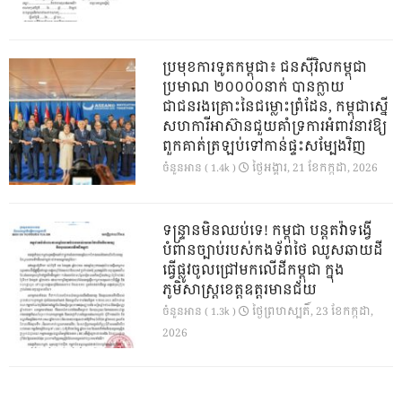
ប្រមុខការទូតកម្ពុជា៖ ជនស៊ីវិលកម្ពុជា
ប្រមាណ ២០០០០នាក់ បានក្លាយ
ជាជនរងគ្រោះនៃជម្លោះព្រំដែន, កម្ពុជាស្នើ
សហការីអាស៊ានជួយគាំទ្រការអំពាវនាវឱ្យ
ពួកគាត់ត្រឡប់ទៅកាន់ផ្ទះសម្បែងវិញ
ថ្ងៃ​អង្គារ, 21 ខែ​កក្កដា, 2026
ចំនួនអាន ( 1.4k )
ទន្ទ្រានមិនឈប់ទេ! កម្ពុជា បន្តតវ៉ាទង្វើ
បំពានច្បាប់របស់កងទ័ពថៃ ឈូសឆាយដី
ធ្វើផ្លូវចូលជ្រៅមកលើដីកម្ពុជា ក្នុង
ភូមិសាស្ត្រខេត្តឧត្តរមានជ័យ
ថ្ងៃ​ព្រហស្បតិ៍, 23 ខែ​កក្កដា,
ចំនួនអាន ( 1.3k )
2026