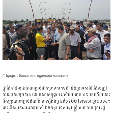
POSTED
ថ្ងៃ​អង្គារ, 9 ខែ​មេសា, 2019
អត្ថបទដោយ
NOU SEYHA
ON
ផ្លូវដែកដែលជាតំណរភ្ជាប់រវាងប្រទេសកម្ពុជា និងប្រទេសថៃ ដែលត្រូវ
បានរងការខូចខាត ដោយសារសង្គ្រាម អស់រយៈពេល៤៥មកហេីយនោះ
នឹងត្រូវបានតភ្ជាប់ដំណើរការឡើងវិញ នាថ្ងៃទី២២ ខែមេសា ឆ្នាំ២០១៩។
នេះបេីតាមការអះអាងរបស់ ឯកឧត្តមទេសរដ្ឋមន្ត្រី ស៊ុន ចាន់ថុល រដ្ឋ