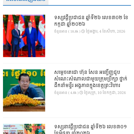
ទស្សវដ្តីប្រជាជន ឆ្នាំទី២៦ លេខ៣០២ ខែ
កក្កដា ឆ្នាំ២០២៦
ថ្ងៃ​អង្គារ, 4 ខែ​សីហា, 2026
ចំនួនអាន ( 18.8k )
សម្តេចតេជោ ហ៊ុន សែន អញ្ជើញជួប
សំណេះសំណាលជាមួយក្រុមប្រឹក្សា ថ្នាក់
ដឹកនាំមន្ទីរ អង្គភាពក្នុងខេត្តព្រះវិហារ
ថ្ងៃ​សុក្រ, 10 ខែ​កក្កដា, 2026
ចំនួនអាន ( 4.8k )
ទស្សនាវដ្ដីប្រជាជន ឆ្នាំទី២៦ លេខ៣០១
ខែមិថុនា ឆ្នាំ២០២៦