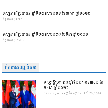
ទស្សនាវដ្ដីប្រជាជន ឆ្នាំទី២៥ លេខ២៩៩ ខែមេសា ឆ្នាំ២០២៦
ចំនួនអាន ( 5.6k )
ទស្សនាវដ្ដីប្រជាជន ឆ្នាំទី២៥ លេខ២៩៨ ខែមីនា ឆ្នាំ២០២៦
ចំនួនអាន ( 10.4k )
ព័ត៌មានពេញនិយម
ទស្សវដ្តីប្រជាជន ឆ្នាំទី២៦ លេខ៣០២ ខែ
កក្កដា ឆ្នាំ២០២៦
ថ្ងៃ​អង្គារ, 4 ខែ​សីហា, 2026
ចំនួនអាន ( 15.2k )