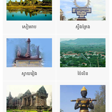
សៀមរាប
ស្ទឹងត្រែង
ស្វាយរៀង
ប៉ៃលិន