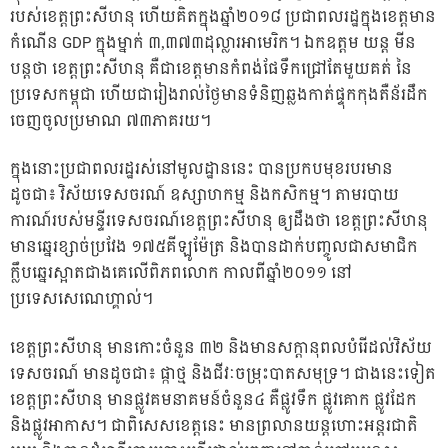
របស់ខេត្តព្រះសីហនុ ហើយគិតក្នុងឆ្នាំ២០១៨ ប្រជាពលរដ្ឋក្នុងខេត្តមាន
កំណើន GDP ក្នុងម្នាក់ ៣,៣៧៣ដុល្លារអាមេរិក។ ឯកឧត្តម យន្ត មីន
បន្តថា ខេត្តព្រះសីហនុ គឺជាខេត្តមានកំពង់ផែទឹកជ្រៅតែមួយគត់ នៃ
ប្រទេសកម្ពុជា ហើយជារៀងរាល់ថ្ងៃមានទំនិញឆ្លងកាត់ផ្ទុកកុងតឺន័រដឹក
ចេញចូលប្រមាណ ៧៣ភាគរយ។
ក្នុងនោះប្រជាពលរដ្ឋរស់នៅមូលដ្ឋាននេះ បានប្រកបមុខរបរមាន
ដូចជា៖ វិស័យទេសចរណ៍ ឧស្សាហកម្ម និងកសិកម្ម។ តាមរបាយ
ការណ៍របស់មន្ទីរទេសចរណ៍ខេត្តព្រះសីហនុ ឲ្យដឹងថា ខេត្តព្រះសីហនុ
មានឆ្នេរខ្សាច់ប្រវែង ១៧៥គីឡូម៉ែត្រ និងបានដាក់បញ្ចូលជាសមាជិក
ក្លឹបឆ្នេរស្អាតជាងគេលើពិភពលោក កាលពីឆ្នាំ២០១១ នៅ
ប្រទេសសេណេហ្គាល់។
ខេត្តព្រះសីហនុ មានកោះចំនួន ៣២ និងមានសក្ដានុពលបំរើដល់វិស័យ
ទេសចរណ៍ មានដូចជា៖ ផ្កាថ្ម និងជីវៈចម្រុះបាតសមុទ្រ។ ជាងនេះទៀត
ខេត្តព្រះសីហនុ មានផ្លូវគមនាគមន៍ចំនួន៤ គឺផ្លូវទឹក ផ្លូវគោក ផ្លូវដែក
និងផ្លូវអាកាស។ ជាពិសេសខេត្តនេះ មានព្រលានយន្តហោះអន្តរជាតិ