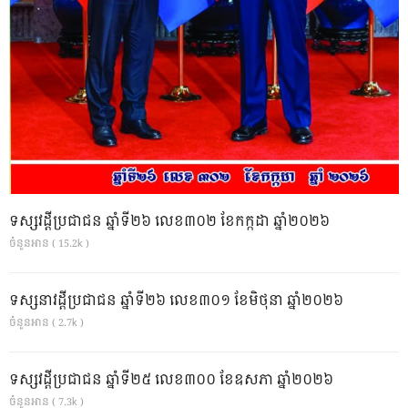
ទស្សវដ្តីប្រជាជន ឆ្នាំទី២៦ លេខ៣០២ ខែកក្កដា ឆ្នាំ២០២៦
ចំនួនអាន ( 15.2k )
ទស្សនាវដ្ដីប្រជាជន ឆ្នាំទី២៦ លេខ៣០១ ខែមិថុនា ឆ្នាំ២០២៦
ចំនួនអាន ( 2.7k )
ទស្សវដ្តីប្រជាជន ឆ្នាំទី២៥ លេខ៣០០ ខែឧសភា ឆ្នាំ២០២៦
ចំនួនអាន ( 7.3k )