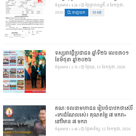
ថ្ងៃ​ព្រហស្បតិ៍, 9 ខែ​កក្កដា,
ចំនួនអាន ( 4.2k )
2026
ទាញយក
93 KB
ទស្សនាវដ្ដីប្រជាជន ឆ្នាំទី២៦ លេខ៣០១
ខែមិថុនា ឆ្នាំ២០២៦
ថ្ងៃ​ពុធ, 15 ខែ​កក្កដា, 2026
ចំនួនអាន ( 2.7k )
គណៈចលនាមហាជន រៀបចំបាឋកថាស៊េរី
«កេរដំណែលរស់៖ គុណតម្លៃ ៧ មករា»
នៅវិមាន ៧ មករា
ថ្ងៃ​អាទិត្យ, 12 ខែ​កក្កដា, 2026
ចំនួនអាន ( 2.4k )