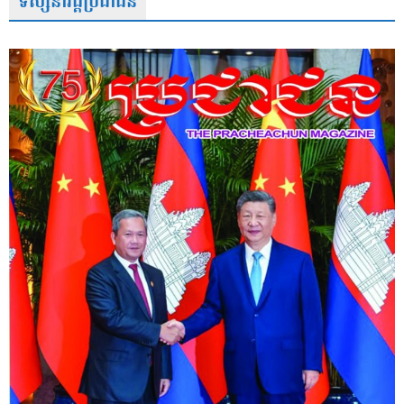
ទស្សនាវដ្តីប្រជាជន