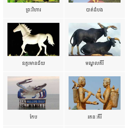
ព្រះវិហារ
បាត់ដំបង
ឧត្ដរមានជ័យ
មណ្ឌលគីរី
កែប
រតនៈគីរី