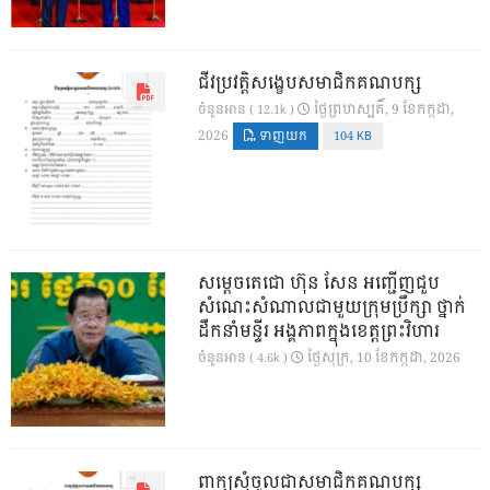
ជីវប្រវត្តិសង្ខេបសមាជិកគណបក្ស
ថ្ងៃ​ព្រហស្បតិ៍, 9 ខែ​កក្កដា,
ចំនួនអាន ( 12.1k )
2026
ទាញយក
104 KB
សម្តេចតេជោ ហ៊ុន សែន អញ្ជើញជួប
សំណេះសំណាលជាមួយក្រុមប្រឹក្សា ថ្នាក់
ដឹកនាំមន្ទីរ អង្គភាពក្នុងខេត្តព្រះវិហារ
ថ្ងៃ​សុក្រ, 10 ខែ​កក្កដា, 2026
ចំនួនអាន ( 4.6k )
ពាក្យសុំចូលជាសមាជិកគណបក្ស