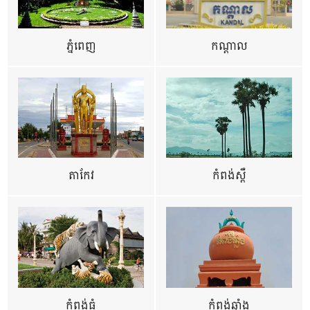
ភ្នំពេញ
កណ្តាល
តាកែវ
កំពង់ស្ពឺ
កំពង់ធំ
កំពង់ឆ្នាំង