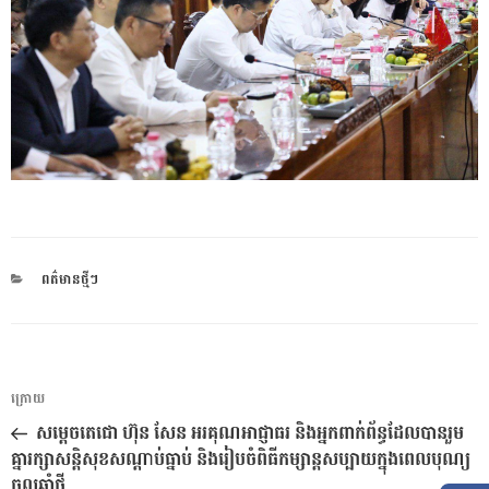
CATEGORIES
ពត៌មានថ្មីៗ
ការ​
អត្ថបទ
ក្រោយ
នាំទិស​
មុន
សម្តេចតេជោ ហ៊ុន សែន អរគុណអាជ្ញាធរ និងអ្នកពាក់ព័ន្ធដែលបានរួម
ប្រកាស
គ្នារក្សាសន្តិសុខសណ្តាប់ធ្នាប់ និងរៀបចំពិធីកម្សាន្តសប្បាយក្នុងពេលបុណ្យ
ចូលឆ្នាំថ្មី