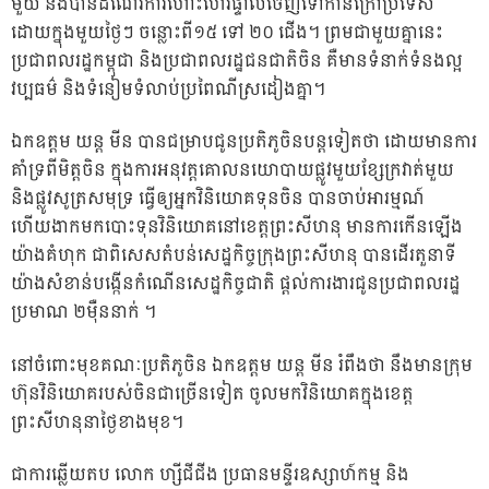
មួយ និងបានដំណើរការហោះហើរផ្ទាល់ចេញទៅកាន់ក្រៅប្រទេស
ដោយក្នុងមួយថ្ងៃៗ ចន្លោះពី១៥ ទៅ ២០ ជើង។ ព្រមជាមួយគ្នានេះ
ប្រជាពលរដ្ឋកម្ពុជា និងប្រជាពលរដ្ឋជនជាតិចិន គឺមានទំនាក់ទំនងល្អ
វប្បធម៌ និងទំនៀមទំលាប់ប្រពៃណីស្រដៀងគ្នា។
ឯកឧត្តម យន្ត មីន បានជម្រាបជូនប្រតិភូចិនបន្តទៀតថា ដោយមានការ
គាំទ្រពីមិត្តចិន ក្នុងការអនុវត្តគោលនយោបាយផ្លូវមួយខ្សែក្រវាត់មួយ
និងផ្លូវសូត្រសមុទ្រ ធ្វើឲ្យអ្នកវិនិយោគទុនចិន បានចាប់អារម្មណ៍
ហើយងាកមកបោះទុនវិនិយោគនៅខេត្តព្រះសីហនុ មានការកើនឡើង
យ៉ាងគំហុក ជាពិសេសតំបន់សេដ្ឋកិច្ចក្រុងព្រះសីហនុ បានដើរតួនាទី
យ៉ាងសំខាន់បង្កើនកំណើនសេដ្ឋកិច្ចជាតិ ផ្តល់ការងារជូនប្រជាពលរដ្ឋ
ប្រមាណ ២ម៉ឺននាក់ ។
នៅចំពោះមុខគណៈប្រតិភូចិន ឯកឧត្តម យន្ត មីន រំពឹងថា នឹងមានក្រុម
ហ៊ុនវិនិយោគរបស់ចិនជាច្រើនទៀត ចូលមកវិនិយោគក្នុងខេត្ត
ព្រះសីហនុនាថ្ងៃខាងមុខ។
ជាការឆ្លើយតប លោក ហ្សីជីជីង ប្រធានមន្ទីរឧស្សាហ៍កម្ម និង