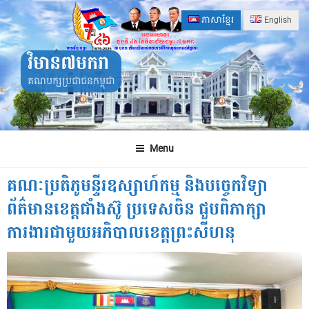
Skip
ភាសាខ្មែរ
English
to
content
វិមាន៧មករា
គណបក្សប្រជាជនកម្ពុជា
Menu
គណៈប្រតិភូមន្ទីរឧស្សាហ៍កម្ម និងបច្ចេកវិទ្យា
ព័ត៌មានខេត្តជាំងស៊ូ ប្រទេសចិន ជួបពិភាក្សា
ការងារជាមួយអភិបាលខេត្តព្រះសីហនុ