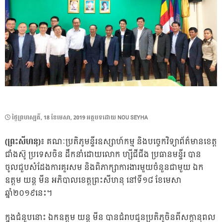
POSTED
ថ្ងៃ​ព្រហស្បតិ៍, 18 ខែ​មេសា, 2019
អត្ថបទដោយ
NOU SEYHA
ON
(ព្រះសីហនុ)៖
គណៈប្រតិភូមន្ទីរឧស្សាហ៍កម្ម និងបច្ចេកវិទ្យាព័ត៌មានខេត្ត
ជាំងស៊ូ ប្រទេសចិន ដឹកនាំដោយលោក ហ្សីជីជីង ប្រធានមន្ទីរ បាន
ចូលជួបសំដែងការគួរសម និងពិភាក្សាការងារមួយចំនួនជាមួយ ឯក
ឧត្តម យន្ត មីន អភិបាលខេត្តព្រះសីហនុ នៅទី១៨ ខែមេសា
ឆ្នាំ២០១៩នេះ។
ក្នុងជំនួបនោះ ឯកឧត្តម យន្ត មីន បានជំរាបជូនប្រតិភូចិនពីសក្តានុពល