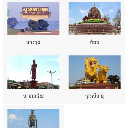
កោះកុង
កំពត
ប. មានជ័យ
ព្រះសីហនុ