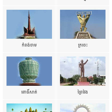
កំពង់ចាម
ក្រចេះ
ពោធិ៍សាត់
ព្រៃវែង