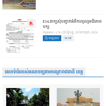
E14.ពាក្យសុំបញ្ជាក់អំពីការចូលរួមជីវភាព
បក្ស
ថ្ងៃ​ចន្ទ, 20 ខែ​កក្កដា, 2026
ចំនួនអាន ( 1.7k )
ទាញយក
96 KB
គេហទំព័ររបស់គណបក្សតាមបណ្តារាជធានី ខេត្ត