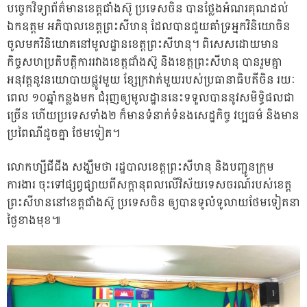
បច្ចេកវិទ្យាព័ត៌មានខេត្តជាំងស៊ូ ប្រទេសចិន បានថ្លែងអំណរគុណដល់
ឯកឧត្តម អភិបាលខេត្តព្រះសីហនុ ដែលបានជួយគាំទ្រអ្នកវិនិយោចិន
ចូលមកវិនិយោគនៅមូលដ្ឋានខេត្តព្រះសីហនុ។ ពិសេសដោយមាន
កិច្ចសហប្រតិបត្តិការរវាងខេត្តជាំងស៊ូ និងខេត្តព្រះសីហនុ បានរួមគ្នា
អនុវត្តនូវនយោបាយផ្លូវមួយ ខ្សែក្រវាត់មួយរបស់ប្រធានាធិបតីចិន រយៈ
ពេល ១០ឆ្នាំកន្លងមក ជំរុញឲ្យមូលដ្ឋាននេះទទួលបាននូវសមិទ្ធិផលជា
ច្រើន ហើយប្រទេសទាំង២ ក៏មានទំនាក់ទំនងសេដ្ឋកិច្ច វប្បធម៌ និងមាន
ប្រពៃណីដូចគ្នា ថែមទៀត។
លោកហ្សីជីជីង សង្ឃឹមថា រដ្ឋបាលខេត្តព្រះសីហនុ និងបញ្ជូនក្រុម
ការងារ ចុះទៅផ្សព្វផ្សាយពីសក្តានុពលលើវិស័យទេសចរណ៍របស់ខេត្ត
ព្រះសីហននៅខេត្តជាំងស៊ូ ប្រទេសចិន ឲ្យបានទូលំទូលាយថែមទៀតនា
ថ្ងៃខាងមុខ៕