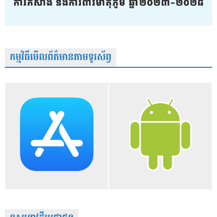
កម្មវិធីមើលព័ត៌មានតាមទូរស័ព្វ