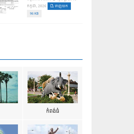
កក្កដា, 2026
ទាញយក
96 KB
ឺ
កំពង់ធំ