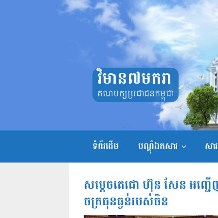
Skip
to
content
វិមាន៧មករា
គណបក្សប្រជាជនកម្ពុជា
ទំព័រដើម
បណ្តុំឯកសារ
សាររ
សម្តេចតេជោ ហ៊ុន សែន អញ្ជេីញ
ចក្រធុនធ្ងន់របស់ចិន