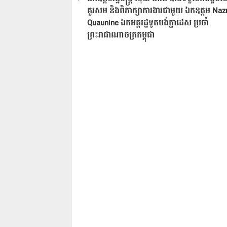
ប្រកាស
គួរសម និងពិភាក្សាការងារជាមួយ ឯកឧត្តម Na
Quaunine ឯកអគ្គរដ្ឋទូតបង់ក្លាដេស ប្រចាំ
ព្រះរាជាណាចក្រកម្ពុជា