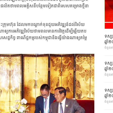
បន្តផលិតថាមពលអគ្គិសនីបន្ថែមទៀតជាពិសេសគម្រោងថ្មីនា
ះក្រុមហ៊ុន ដែលមកបណ្ដាក់ទុនជួយអភិវឌ្ឍន៍ដល់វិស័យ
ណាឲ្យការអភិវឌ្ឍវិស័យថាមពលមានការវិវត្តដើម្បីឆ្លើយតប
ទស្ស
ដ្ឋកិច្ច ពាណិជ្ជកម្មរបស់កម្ពុជានិងធ្វើយ៉ាងណាឲ្យតម្លៃ
ឆ្នា
ចំនួនអ
ទស្ស
ឆ្នា
ចំនួនអា
ទស្ស
ឆ្នា
ចំនួនអា