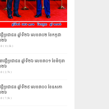
វដ្តីប្រជាជន ឆ្នាំទី២៦ លេខ៣០២ ខែកក្កដា
ំ២០២៦
ាន ( 11.5k )
នាវដ្ដីប្រជាជន ឆ្នាំទី២៦ លេខ៣០១ ខែមិថុនា
ំ២០២៦
ន ( 2.7k )
វដ្តីប្រជាជន ឆ្នាំទី២៥ លេខ៣០០ ខែឧសភា
ំ២០២៦
ន ( 7.3k )