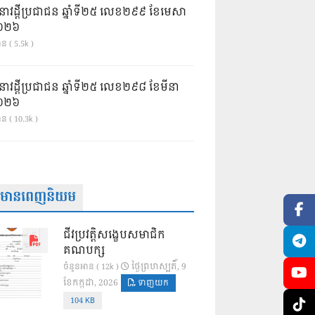
នាវដ្ដីប្រជាជន ឆ្នាំទី២៥ លេខ២៩៩ ខែមេសា
ំ២០២៦
ន ( 5.5k )
នាវដ្ដីប្រជាជន ឆ្នាំទី២៥ លេខ២៩៨ ខែមីនា
ំ២០២៦
ាន ( 10.3k )
ត៌មានពេញនិយម
ជីវប្រវត្តិសង្ខេបសមាជិក
គណបក្ស
ថ្ងៃ​ព្រហស្បតិ៍, 9
ចំនួនអាន ( 12k )
ខែ​កក្កដា, 2026
ទាញយក
104 KB