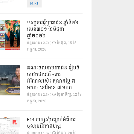
93 KB
ទស្សនាវដ្ដីប្រជាជន ឆ្នាំទី២៦
លេខ៣០១ ខែមិថុនា
ឆ្នាំ២០២៦
ថ្ងៃ​ពុធ, 15 ខែ​
ចំនួនអាន ( 2.7k )
កក្កដា, 2026
គណៈចលនាមហាជន រៀបចំ
បាឋកថាស៊េរី «កេរ
ដំណែលរស់៖ គុណតម្លៃ ៧
មករា» នៅវិមាន ៧ មករា
ថ្ងៃ​អាទិត្យ, 12 ខែ​
ចំនួនអាន ( 2.3k )
កក្កដា, 2026
E14.ពាក្យសុំបញ្ជាក់អំពីការ
ចូលរួមជីវភាពបក្ស
ថ្ងៃ​ចន្ទ, 20 ខែ​
ចំនួនអាន ( 1.6k )