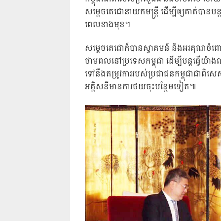
សម្ដេចតេជោនាយកមន្ត្រី ដើម្បីឲ្យគាត់បាន
ពេលខាងមុខ។
សម្តេចតេជោក៏បានស្វាគមន៍ និងអរគុណចំពោ
ថាមពលនៅប្រទេសកម្ពុជា ដើម្បីបន្តធ្វើយ៉ាង
ទៅនឹងតម្រូវការរបស់ប្រជាជនកម្ពុជាជាពិសេសសេ
អគ្គិសនីមានការថយចុះបន្ថែមទៀត៕