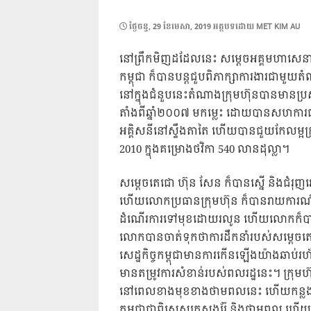
POSTED
ថ្ងៃ​ចន្ទ, 29 ខែ​មេសា, 2019
អត្ថបទដោយ
MET KIM AU
ON
នៅព្រឹកមិញដដែលនេះ សម្ដេចអគ្គមហាសេនាបត
កម្ពុជា ក៏បានបន្តជួបពិភាក្សាការងារជាមួយតំ
នៅក្នុងជំនួបនេះតំណាងក្រុមហ៊ុនបានមានប្រ
តាំងពីឆ្នាំ២០០៧ មកម្លេះ ដោយបានសហការជា
អគ្គិសនីនៅស្ទឹងតាតៃ ហើយបានជួយកែល
ម្អ
2010 ក្នុងគម្រោងថវិកា 540 លានដុល្លា។
សម្ដេចតេជោ ហ៊ុន សែន ក៏បានស្នើ និងជំ
ហើយលោកប្រធានក្រុមហ៊ុន ក៏បានរាយការណ៍ជ
ដំណើរការទៅមុខដោយរលូន ហើយលោកក៏បានអ
លោកបានចាត់ទុកថាការដឹកនាំរបស់សម្ដេចតេជោ
សេដ្ឋកិច្ចកម្ពុជាមានការកើនឡើងយ៉ាងឆ
មានតម្រូវការសំខាន់របស់ពលរដ្ឋនេះ។ ក្រុមហ៊ុ
នៅពេលខាងមុខខាងថាមពលនេះ ហើយកន្លងម
កម្ពុជាជាពិសេសក្រសួងរ៉ែ និងថាមពល ហើយគ