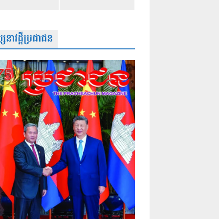
សនាវដ្តីប្រជាជន