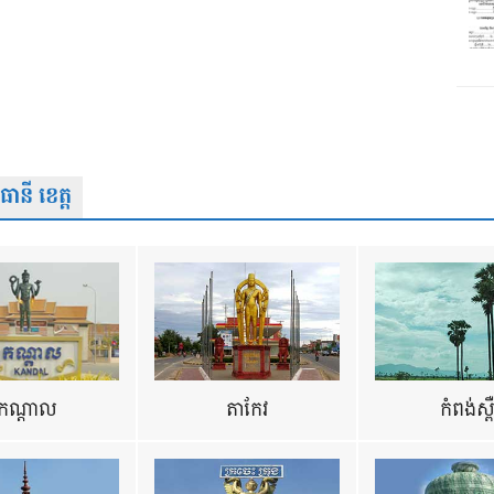
នី ខេត្ត
កណ្តាល
តាកែវ
កំពង់ស្ព