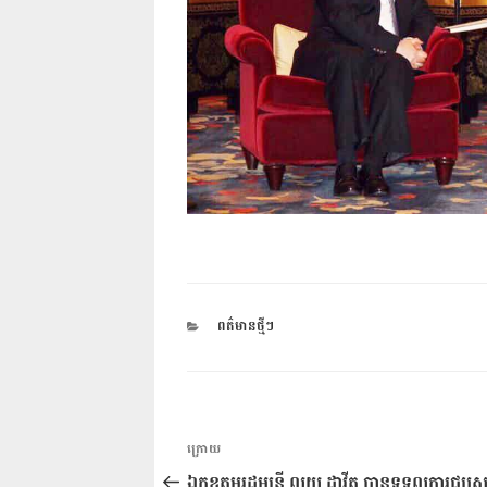
CATEGORIES
ពត៌មានថ្មីៗ
ការ​
អត្ថបទ
ក្រោយ
នាំទិស​
មុន
ឯកឧត្តមរដ្ឋមន្រ្តី លុយ ដាវីត បានទទួលការជួបស