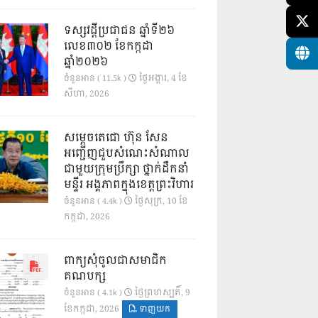
ទស្សវដ្តីប្រជាជន ឆ្នាំទី២៦
លេខ៣០២ ខែកក្កដា
ឆ្នាំ២០២៦
ថ្ងៃ​អង្គារ, 4 ខែ​
ចំនួនអាន ( 11.5k )
សីហា, 2026
សម្តេចតេជោ ហ៊ុន សែន
អញ្ជើញជួបសំណេះសំណាល
ជាមួយក្រុមប្រឹក្សា ថ្នាក់ដឹកនាំ
មន្ទីរ អង្គភាពក្នុងខេត្តព្រះវិហារ
ថ្ងៃ​សុក្រ, 10 ខែ​
ចំនួនអាន ( 4.4k )
កក្កដា, 2026
ពាក្យសុំចូលជាសមាជិក
គណបក្ស
ថ្ងៃ​ព្រហស្បតិ៍, 9
ចំនួនអាន ( 4.1k )
ខែ​កក្កដា, 2026
ទាញយក