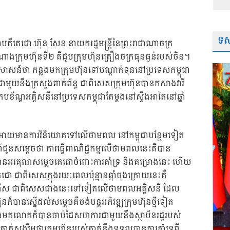
ទស្
ីតេជោ ហ៊ុន សែន នាយករដ្ឋមន្ត្រីនៃព្រះរាជាណាចក្រ
ណាងក្រុមហ៊ុនទី២​ គឺជួបក្រុមហ៊ុនគ្រឿងចក្រធុនធ្ងន់របស់ចិន។
សាសន៍ថា កន្លងមកក្រុមហ៊ុនទៅបណ្តាក់ទុននៅប្រទេសកម្ពុជា
មួយនឹងក្រសួងពាក់ព័ន្ធ ជាពិសេសក្រុមហ៊ុនបានកសាងវារី
ក្របខ័ណ្ឌអគ្គិសនីនៅប្រទេសកម្ពុជាតែម្ដងនៅស្ទឹងអាតៃនៅឆ្នាំ
រុញអោយមានការវិនិយោគទៅលើថាមពល នៅកម្ពុជាបន្ថែមទៀត
ូនសម្ដេចថា ការធ្វើពាណិជ្ជកម្មលើថាមពលនេះគឺបាន
រគុណសម្ដេចតេជោចំពោះការគាំទ្រ និងគម្រោងនេះ ហើយ
​ ជាពិសេសក្នុងរយៈពេលប៉ុន្មានឆ្នាំចុងក្រោយនេះគឺ
ាប់រហ័ស ជាពិសេសជាងនេះទៅទៀតលើថាមពលអគ្គិសនី ដែល
នក៏បានស្នើដល់សម្ដេចគឺចង់បន្តអភិវឌ្ឍក្រុមហ៊ុនថ្មីទៀត
កលោកក៏បានចាប់ដៃសហការជាមួយនឹងស្ថាប័នរដ្ឋរបស់
ាត់សង្ឃឹមថាក្រុមហ៊ុនរបស់គាត់នឹងទទួលបានការគាំទ្រពី