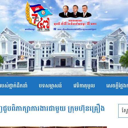
បស់ថ្នាក់ដឹកនាំ
បទសម្ភាសន៍
វេទិកាតុមូល
សេចក្ដីថ្លែ
ជួបពិភាក្សាការងារជាមួយ ក្រុមហ៊ុនគ្រឿង