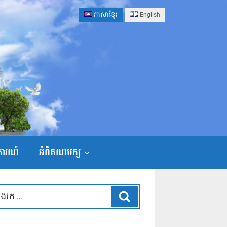
ភាសាខ្មែរ
English
ងការណ៍
អំពីគណបក្ស
ស្វែងរក