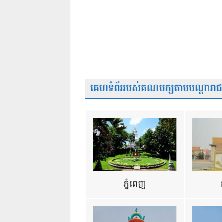
គេហទំព័ររបស់គណបក្សតាមបណ្តារាជធា
ភ្នំពេញ