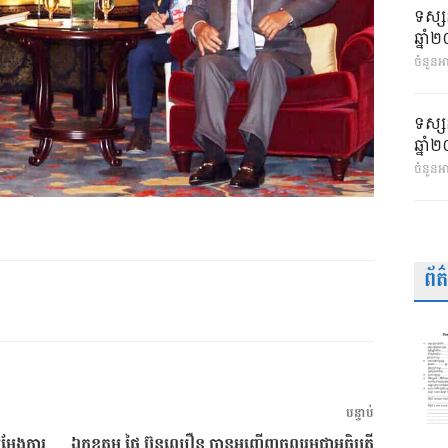
ទស្ស
ឆ្នា
ចំនួនអា
ទស្ស
ឆ្នា
ចំនួនអ
ព័
អត្ថបទ
បន្ទាប់
បន្ទាប់
ម្តែងការ
ឯកឧត្តម ផៃ ប៊ុនឈឿន បានអញ្ជើញចូលរួមជាអធិបតី