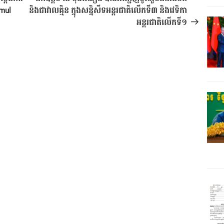
zmul
និងជាវាលគ្មិន ក្នុងសន្និសីទអន្តរជាតិលើកទី៣ និងវេទិកា
អន្តរជាតិលើកទី១