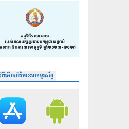
មវិធីមើលព័ត៌មានតាមទូរស័ព្វ