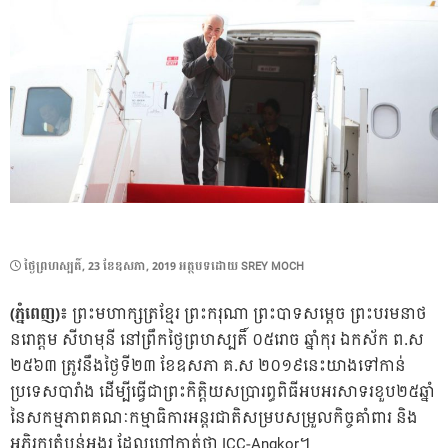
POSTED
ថ្ងៃ​ព្រហស្បតិ៍, 23 ខែ​ឧសភា, 2019
អត្ថបទដោយ
SREY MOCH
ON
(ភ្នំពេញ)៖
ព្រះមហាក្សត្រខ្មែរ ព្រះករុណា ព្រះបាទសម្តេច ព្រះបរមនាថ
នរោត្តម សីហមុនី នៅព្រឹកថ្ងៃព្រហស្បតិ៍ ០៥រោច ឆ្នាំកុរ ឯកស័ក ព.ស
២៥៦៣ ត្រូវនឹងថ្ងៃទី២៣ ខែឧសភា គ.ស ២០១៩នេះយាងទៅកាន់
ប្រទេសបារាំង ដើម្បីធ្វើជាព្រះកិត្តិយសប្រារព្ធពិធីអបអរសាទរខួប២៥ឆ្នាំ
នៃសកម្មភាពគណៈកម្មាធិការអន្តរជាតិសម្របសម្រួលកិច្ចគាំពារ និង
អភិរក្សតំបន់អង្គរ ដែលហៅកាត់ថា ICC-Angkor។