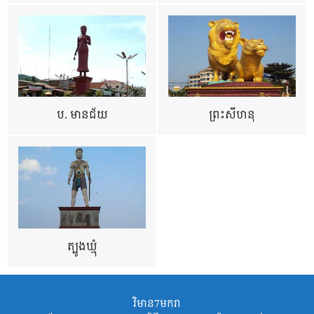
ប. មានជ័យ
ព្រះសីហនុ
ត្បូងឃ្មុំ
វិមាន7មករា