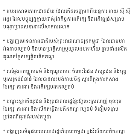
* អបអរសាទរភាពជោគជ័យ ដែលកើតចេញមកពីយន្តការ អាយ ស៊ី ស៊ី
អង្គរ ដែលបច្ចុប្បន្នក្លាយជាគំរូនៃកិច្ចការអភិរក្ស និងអភិវឌ្ឍន៍សម្រាប់
បណ្តាប្រទេសនានាលើសាកលលោក
* បង្ហាញមោទនភាពជាតិរបស់ព្រះរាជាណាចក្រកម្ពុជា ដែលជាមហា
អំណាចវប្បធម៌ និងមានប្រវត្តិសាស្រ្តយូរលង់មកហើយ ព្រមទាំងលើក
គុណតម្លៃសម្បត្តិបេតិកភណ្ឌ
* សម្តែងកតញ្ញូតាធម៌ និងគុណូបការៈ ចំពោះវីរជន ឥស្សរជន និងបុព្វ
បុរសគ្រប់ជំនាន់ ដែលបានលះបង់កាយចិត្ត ស្មារតីក្នុងការកសាង
ថែរក្សា ការពារ និងអភិរក្សមរតកវប្បធម៌
* បណ្តុះស្មារតីយុវជន និងប្រជាពលរដ្ឋខ្មែរឱ្យចេះស្រលាញ់ ចូលរួម
ថែរក្សា ការពារ និងលើកតម្កើងបេតិកភណ្ឌ វប្បធម៌ ទំនៀមទម្លាប់
ប្រពៃណីផូរផង់របស់កម្ពុជា
* បង្ហាញសមិទ្ធផលរបស់រាជរដ្ឋាភិបាលកម្ពុជា ក្នុងវិស័យបេតិកភណ្ឌ