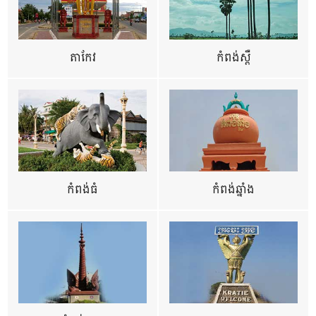
តាកែវ
កំពង់ស្ពឺ
កំពង់ធំ
កំពង់ឆ្នាំង