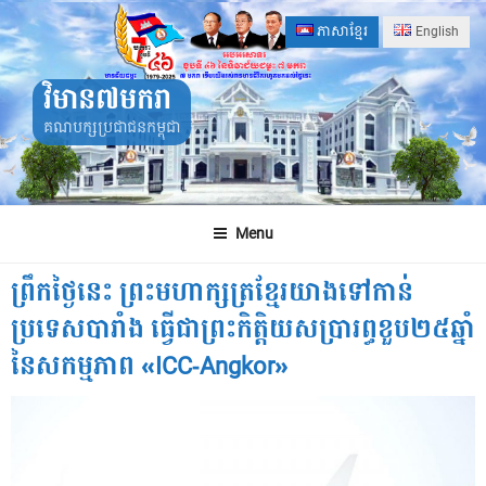
Skip
ភាសាខ្មែរ
English
to
content
វិមាន៧មករា
គណបក្សប្រជាជនកម្ពុជា
Menu
ព្រឹកថ្ងៃនេះ ព្រះមហាក្សត្រខ្មែរយាងទៅកាន់
ប្រទេសបារាំង ធ្វើជាព្រះកិត្តិយសប្រារព្ធខួប២៥ឆ្នាំ
នៃសកម្មភាព «ICC-Angkor»