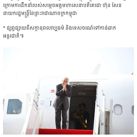
ក្រោមការដឹកនាំរបស់សម្តេចអគ្គមហាសេនាបតីតេជោ ហ៊ុន សែន
នាយករដ្ឋមន្រ្តីនៃព្រះរាជាណាចក្រកម្ពុជា
* ផ្សព្វផ្សាយពីសក្តានុពលវប្បធម៌ និងទេសចរណ៍ទៅកាន់ឆាក
អន្តរជាតិ៕