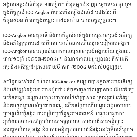
អង្គការអន្តរជាតិចំនួន ១៣ទៀត។ ចំនួនអ្នកជំនាញបច្ចេកទេស ចូលរួម
ក្នុងកិច្ចប្រជុំ ICC-Angkor ក៏បានកើនឡើងជាលំដាប់ផងដែរ ពី
ចំនួន៥០នាក់ មកក្នុងចន្លោះ ៣៥០នាក់ នាពេលបច្ចុប្បន្ននេះ។
ICC-Angkor មានតួនាទី និងភារកិច្ចសំខាន់ក្នុងការស្រោចស្រង់ អភិរក្ស
និងអភិវឌ្ឍប្រកបដោយចីរភាពនៅតំបន់រមណីយដ្ឋានសៀមរាបអង្គរ។
ICC-Angkor បានបញ្ចប់ដំណាក់កាលស្រោចស្រង់អង្គរហើយ ក្នុងរយៈ
ពេល១០ឆ្នាំ (១៩៩៣-២០០៤) ។ ដំណាក់កាលបច្ចុប្បន្ននេះ គឺការអភិ
រក្ស និងអភិវឌ្ឍន៍ប្រកបដោយចីរភាព (២០០៤ មកដល់បច្ចុប្បន្ន)។
សមិទ្ធផលសំខាន់ៗ ដែល ICC-Angkor សម្រេចបានក្នុងការងារអភិរក្ស
និងអភិវឌ្ឍន៍អង្គរនោះមានដូចជា៖ កិច្ចការជួសជុលប្រាសាទ និងអភិរក្ស
បេតិកភណ្ឌ, គម្រោងបណ្តុះបណ្តាលថែទាំប្រាសាទ ស្រាវជ្រាវ អភិវឌ្ឍ
និងការចូលរួមរបស់ប្រជាពលរដ្ឋ, លើកតម្លៃរមណីយដ្ឋានអង្គរតាមរយៈ
ក្រមប្រតិបត្តិអង្គរ, ការពង្រីកប្រព័ន្ធទូរគមនាគមន៍, បណ្តុះបណ្តាល
ភ្នាក់ងារទេសចរណ៍ប្រចាំការតាមប្រាសាទ, សាងសង់សារមន្ទីរព្រះ
នរោត្តមសីហនុ-អង្គរ និង សារមន្ទីរកុលាលភាជន៍អង្គរនៅភូមិតានីក្រោម