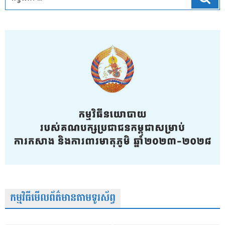
កម្មវិធីមើលព័ត៌មានតាមទូរស័ព្វ