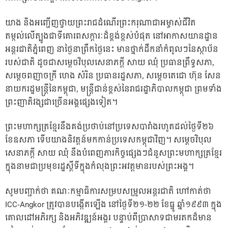
យាង និងអញ្ជើញថ្វាយព្រះរាជដំណើរព្រះករុណាជាអម្ចាស់ជីវិត
តម្កល់លើត្បូងជាទីគោរពសក្តារៈដ៏ខ្ពង់ខ្ពស់បំផុត នៅអាកាសយានដ្ឋាន
អន្តរជាតិភ្នំពេញ នាថ្ងៃនាព្រឹកថ្ងៃនេះ មានថ្នាក់ដឹកនាំកំពូលៗនៃស្ថាប័ន
របស់ជាតិ ដូចជាសម្តេចវិបុលសេនាភក្តី សាយ ឈុំ ប្រធានព្រឹទ្ធសភា,
សម្តេចពញាចក្រី ហេង សំរិន ប្រធានរដ្ឋសភា, សម្តេចតេជោ ហ៊ុន សែន
នាយករដ្ឋមន្ត្រីនៃកម្ពុជា, មន្ត្រីជាន់ខ្ពស់នៃរាជរដ្ឋាភិបាលកម្ពុជា ព្រមទាំង
ព្រះញាតិវង្សជាច្រើនអង្គផ្សេងទៀត។
ព្រះមហាក្សត្រខ្មែរនឹងគង់ប្រថាប់នៅប្រទេសបារាំងរហូតដល់ថ្ងៃទី២៦
ខែឧសភា ទើបយាងនិវត្តន៍មកកាន់ប្រទេសកម្ពុជាវិញ។ សម្តេចវិបុល
សេនាភក្តី សាយ ឈុំ នឹងបំពេញភារកិច្ចផ្សេងៗជំនួសព្រះមហាក្សត្រខ្មែរ
ក្នុងនាមជាប្រមុខរដ្ឋស្តីទីក្នុងកំលុងព្រះអវត្តមានរបស់ព្រះអង្គ។
សូមបញ្ជាក់ថា គណៈកម្មាធិការសម្របសម្រួលអន្តរជាតិ ហៅកាត់ថា
ICC-Angkor ត្រូវបានបង្កើតឡើង នៅថ្ងៃទី២១-២២ ខែធ្នូ ឆ្នាំ១៩៩៣ ក្នុង
គោលដៅអភិរក្ស និងអភិវឌ្ឍន៍អង្គរ បន្ទាប់ពីប្រាសាទជាមរតកដ៏មាន