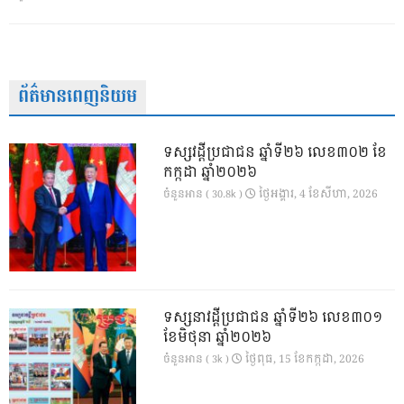
ព័ត៌មានពេញនិយម
ទស្សវដ្តីប្រជាជន ឆ្នាំទី២៦ លេខ៣០២ ខែ
កក្កដា ឆ្នាំ២០២៦
ថ្ងៃ​អង្គារ, 4 ខែ​សីហា, 2026
ចំនួនអាន ( 30.8k )
ទស្សនាវដ្ដីប្រជាជន ឆ្នាំទី២៦ លេខ៣០១
ខែមិថុនា ឆ្នាំ២០២៦
ថ្ងៃ​ពុធ, 15 ខែ​កក្កដា, 2026
ចំនួនអាន ( 3k )