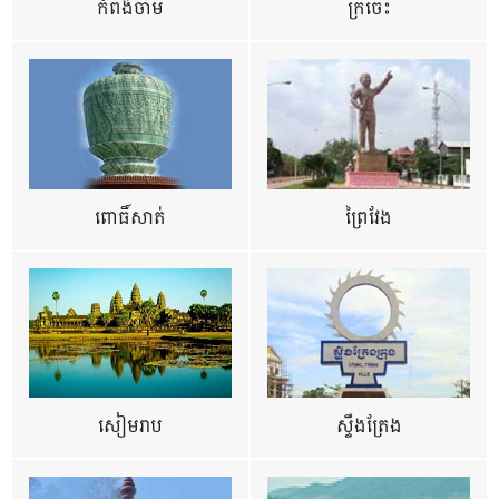
កំពង់ចាម
ក្រចេះ
ពោធិ៍សាត់
ព្រៃវែង
សៀមរាប
ស្ទឹងត្រែង