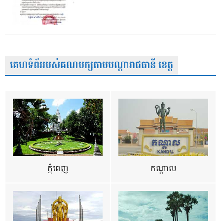
គេហទំព័ររបស់គណបក្សតាមបណ្តារាជធានី ខេត្ត
ភ្នំពេញ
កណ្តាល