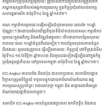
តម្លៃរបស់បុព្វបុរសខ្មែរមួយនេះ ត្រូវបានដាក់បញ្ចូលជាសម្បត្តិបេតក
ភណ្ឌមនុស្សជាតិរបស់អង្គការយូណេស្កូ ក្នុងកិច្ចប្រជុំនៅសាន់តាហ្វេ
សហរដ្ឋអាមេរិក នាថ្ងៃទី១៤ ខែធ្នូ ឆ្នាំ១៩៩២។
គណៈកម្មាធិការមួយនេះបង្កើតឡើងដំបូងមានរយៈពេលតែ ១០ឆ្នាំ
ប៉ុណ្ណោះ។ តែដោយមើលឃើញពីតួនាទីដ៏សំខាន់របស់គណៈកម្មាធិការ
មួយនេះក្នុងអភិរក្ស និងអភិវឌ្ឍន៍អង្គរនោះ ទើបមានការបន្ថែមសុពល
ភាពរយៈពេល ១០ឆ្នាំចំនួនពីរដងទៀត។ ការបន្ថែមសុពលភាពចំនួន
ពីរដងនេះ មួយដងត្រូវបាន ធ្វើឡើងតាមរយៈ កិច្ចប្រជុំ នៅទីក្រុងប៉ារីស
ថ្ងៃទី១៤-១៥ ខែវិច្ឆិកា ឆ្នាំ២០០៣ និងមួយដងទៀតធ្វើឡើងនៅក្នុងកិច្ច
ប្រជុំអន្តររដ្ឋាភិបាល នៅប្រទេសកម្ពុជា នាថ្ងៃទី០៥ ខែធ្នូ ឆ្នាំ២០១៣។
ICC-Angkor មានបារាំង និងជប៉ុន ជាសហប្រធាន, លេខាធិការដ្ឋាន
វិទ្យាសាស្រ្តអចិន្ត្រៃយ៍ ទទួលបន្ទុកដោយការិយាល័យតំណាង អង្គ
ការយូណេស្កូប្រចាំព្រះ រាជាណាចក្រ កម្ពុជា និង អាជ្ញាធរជាតិអប្សរា
តំណាងរាជរដ្ឋាភិបាលកម្ពុជា។
សមាជិក ICC-Angkor មានចំនួន៣៧ប្រទេស មកពី៥ទ្វីប និងមាន