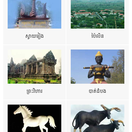
ស្វាយរៀង
ប៉ៃលិន
ព្រះវិហារ
បាត់ដំបង