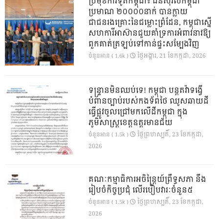
ប្រមុខការទូតកម្ពុជា៖ ជនស៊ីវិលកម្ពុជា
ប្រមាណ ២០០០០នាក់ បានក្លាយ
ជាជនរងគ្រោះនៃជម្លោះព្រំដែន, កម្ពុជាស្នើ
សហការីអាស៊ានជួយគាំទ្រការអំពាវនាវឱ្យ
ពួកគាត់ត្រឡប់ទៅកាន់ផ្ទះសម្បែងវិញ
ថ្ងៃ​អង្គារ, 21 ខែ​កក្កដា, 2026
ចំនួនអាន ( 1.6k )
ទន្ទ្រានមិនឈប់ទេ! កម្ពុជា បន្តតវ៉ាទង្វើ
បំពានច្បាប់របស់កងទ័ពថៃ ឈូសឆាយដី
ធ្វើផ្លូវចូលជ្រៅមកលើដីកម្ពុជា ក្នុង
ភូមិសាស្ត្រខេត្តឧត្តរមានជ័យ
ថ្ងៃ​ព្រហស្បតិ៍, 23 ខែ​កក្កដា,
ចំនួនអាន ( 1.5k )
2026
គណៈកម្មាធិការអចិន្ត្រៃយ៍ព្រឹទ្ធសភា នឹង
រៀបចំកិច្ចប្រជុំ លើរបៀបវារៈចំនួន៥
ថ្ងៃ​ព្រហស្បតិ៍, 23 ខែ​កក្កដា,
ចំនួនអាន ( 1.5k )
2026