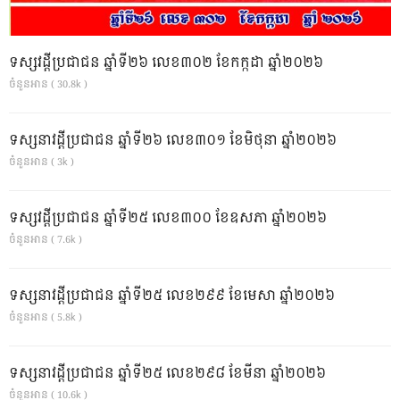
ទស្សវដ្តីប្រជាជន ឆ្នាំទី២៦ លេខ៣០២ ខែកក្កដា ឆ្នាំ២០២៦
ចំនួនអាន ( 30.8k )
ទស្សនាវដ្ដីប្រជាជន ឆ្នាំទី២៦ លេខ៣០១ ខែមិថុនា ឆ្នាំ២០២៦
ចំនួនអាន ( 3k )
ទស្សវដ្តីប្រជាជន ឆ្នាំទី២៥ លេខ៣០០ ខែឧសភា ឆ្នាំ២០២៦
ចំនួនអាន ( 7.6k )
ទស្សនាវដ្ដីប្រជាជន ឆ្នាំទី២៥ លេខ២៩៩ ខែមេសា ឆ្នាំ២០២៦
ចំនួនអាន ( 5.8k )
ទស្សនាវដ្ដីប្រជាជន ឆ្នាំទី២៥ លេខ២៩៨ ខែមីនា ឆ្នាំ២០២៦
ចំនួនអាន ( 10.6k )