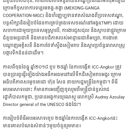
ជំនួយរបស់ជប៉ុន, សាងសង់សារមន្ទីរវាយនភណ្ឌប្រពៃណីអាស៊ីអាគ្នេយ៍
ក្រោមកិច្ចសហការទន្លេមេគង្គ-គង្គា (MEKONG-GANGA
COOPERATION-MGC) និងហិរញ្ញប្បទានឥតសំណងពីប្រទេសឥណ្ឌា,
បន្តសិក្សានិងរៀបចំផែនការគ្រប់គ្រងទេសចរណ៍នៅអង្គរ(TMP) ដោយ
សហការជាមួយប្រទេសអូស្ត្រាលី, ការងារជួសជុល និងស្ថាបនាផ្លូវក្រោម
ជំនួយអន្តរជាតិ និងមានបដិភាគរបស់អាជ្ញាធរជាតិអប្សរា, ការងារត
បណ្តាញអគ្គិសនី និងការថែទាំស្ទឹងសៀមរាប និងស្តារប្រព័ន្ធធារាសាស្រ្ត
បង្ការទឹកជំនន់ជាដើម។
កាលពីចុងខែធ្នូ ឆ្នាំ២០១៨ ខួប ២៥ឆ្នាំ នៃការបង្កើត ICC-Angkor ត្រូវ
បានប្រារព្ធធ្វើឡើងយ៉ាងអធឹកអធមនៅលើទឹកដីសៀមរាបអង្គរ ក្រោម
អធិបតីភាពសម្តេចតេជោ ហ៊ុន សែន នាយករដ្ឋមន្ត្រីនៃកម្ពុជា។ ពិធី
អបអរសាទរនោះ ក៏មានការអញ្ជើញចូលរួមពីមន្ត្រីជាន់ខ្ពស់រាជ
រដ្ឋាភិបាលកម្ពុជា, ប្រធានអង្គការយូណេស្កូ លោកស្រី Audrey Azoulay
Director general of the UNESCO ផងដែរ។
ការរៀបចំពិធីអបអរសាទរខួប ២៥ឆ្នាំនៃការបង្កើត ICC-Angkorនេះ
មានគោលបំណងសំខាន់ៗមួយចំនួនរួមមាន៖