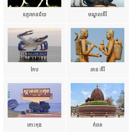
ឧត្ដរមានជ័យ
មណ្ឌលគីរី
កែប
រតនៈគីរី
កោះកុង
កំពត