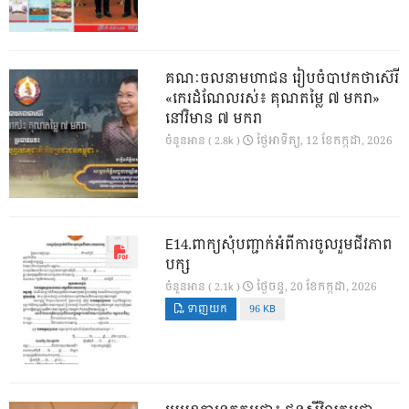
គណៈចលនាមហាជន រៀបចំបាឋកថាស៊េរី
«កេរដំណែលរស់៖ គុណតម្លៃ ៧ មករា»
នៅវិមាន ៧ មករា
ថ្ងៃ​អាទិត្យ, 12 ខែ​កក្កដា, 2026
ចំនួនអាន ( 2.8k )
E14.ពាក្យសុំបញ្ជាក់អំពីការចូលរួមជីវភាព
បក្ស
ថ្ងៃ​ចន្ទ, 20 ខែ​កក្កដា, 2026
ចំនួនអាន ( 2.1k )
ទាញយក
96 KB