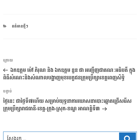
CATEGORIES
ពត៌មានថ្មីៗ
ការ​
អត្ថបទ
ក្រោយ
នាំទិស​
មុន
ឯកឧត្តម ម៉ៅ ភិរុណ និង ឯកឧត្តម នួន ផា អញ្ជើញជាគណៈអធិបតី ក្នុង
ប្រកាស
ពិធីសំណេះនិងសំណាលបង្ហាញមុខបេក្ខជនក្រុមប្រឹក្សាខេត្តពេញសិទ្ធិ
អត្ថបទ
បន្ទាប់
បន្ទាប់
ថ្ងៃនេះ ជាថ្ងៃទី៧ហើយ សម្រាប់យុទ្ធនាការឃោសនាបោះឆ្នោតជ្រើសរើស
ក្រុមប្រឹក្សារាជធានី-ខេត្ត-ក្រុង-ស្រុក-ខណ្ឌ អាណត្តិទី៣
ស្វែ