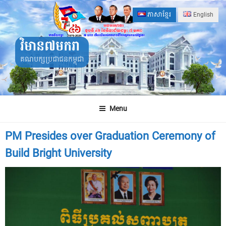
Skip
ភាសាខ្មែរ
English
to
content
វិមាន៧មករា
គណបក្សប្រជាជនកម្ពុជា
Menu
PM Presides over Graduation Ceremony of
Build Bright University