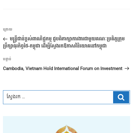
ការ​
អត្ថបទ
ក្រោយ
នាំទិស​
មុន
មន្ត្រីជាន់ខ្ពស់ពាណិជ្ជកម្ម ជួបពិភាក្សាការងារជាមួយគណៈប្រតិភូក្រុម
ប្រកាស
ប្រឹក្សាធុរកិច្ចថៃ-កម្ពុជា ដើម្បីស្វែងរកឱកាសវិនិយោគនៅកម្ពុជា
អត្ថបទ
បន្ទាប់
បន្ទាប់
Cambodia, Vietnam Hold International Forum on Investment
ស្វែ