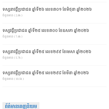
ទស្សនាវដ្ដីប្រជាជន ឆ្នាំទី២៦ លេខ៣០១ ខែមិថុនា ឆ្នាំ២០២៦
ចំនួនអាន ( 2.8k )
ទស្សវដ្តីប្រជាជន ឆ្នាំទី២៥ លេខ៣០០ ខែឧសភា ឆ្នាំ២០២៦
ចំនួនអាន ( 7.4k )
ទស្សនាវដ្ដីប្រជាជន ឆ្នាំទី២៥ លេខ២៩៩ ខែមេសា ឆ្នាំ២០២៦
ចំនួនអាន ( 5.7k )
ទស្សនាវដ្ដីប្រជាជន ឆ្នាំទី២៥ លេខ២៩៨ ខែមីនា ឆ្នាំ២០២៦
ចំនួនអាន ( 10.5k )
ព័ត៌មានពេញនិយម