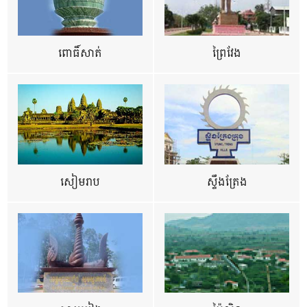
ពោធិ៍សាត់
ព្រៃវែង
សៀមរាប
ស្ទឹងត្រែង