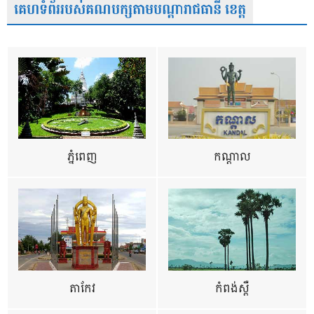
គេហទំព័ររបស់គណបក្សតាមបណ្តារាជធានី ខេត្ត
ភ្នំពេញ
កណ្តាល
តាកែវ
កំពង់ស្ពឺ