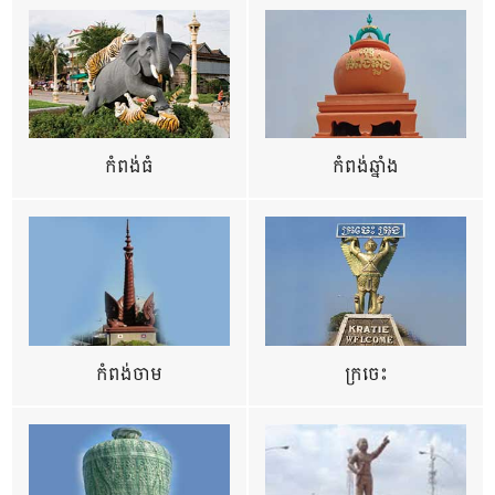
កំពង់ធំ
កំពង់ឆ្នាំង
កំពង់ចាម
ក្រចេះ