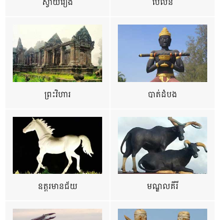
ស្វាយរៀង
ប៉ៃលិន
ព្រះវិហារ
បាត់ដំបង
ឧត្ដរមានជ័យ
មណ្ឌលគីរី