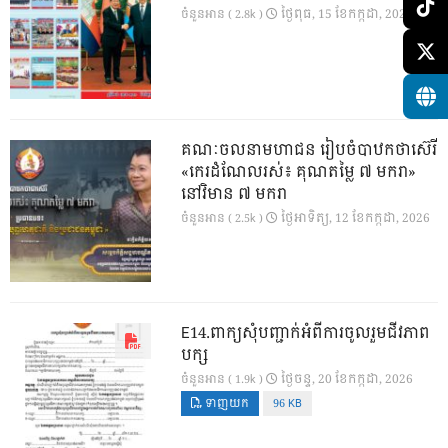
ថ្ងៃ​ពុធ, 15 ខែ​កក្កដា, 2026
ចំនួនអាន ( 2.8k )
គណៈចលនាមហាជន រៀបចំបាឋកថាស៊េរី
«កេរដំណែលរស់៖ គុណតម្លៃ ៧ មករា»
នៅវិមាន ៧ មករា
ថ្ងៃ​អាទិត្យ, 12 ខែ​កក្កដា, 2026
ចំនួនអាន ( 2.5k )
E14.ពាក្យសុំបញ្ជាក់អំពីការចូលរួមជីវភាព
បក្ស
ថ្ងៃ​ចន្ទ, 20 ខែ​កក្កដា, 2026
ចំនួនអាន ( 1.9k )
ទាញយក
96 KB