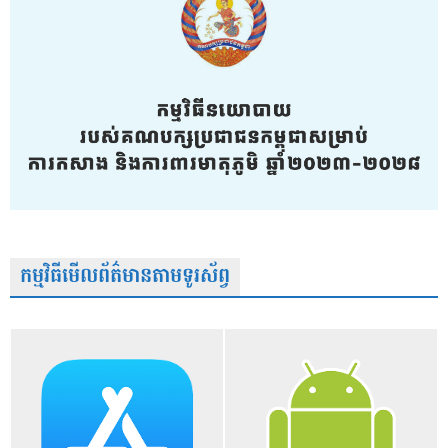
កម្មវិធីមើលព័ត៌មានតាមទូរស័ព្វ