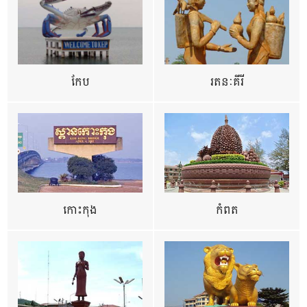
កែប
រតនៈគីរី
កោះកុង
កំពត