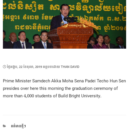
POSTED
ថ្ងៃ​អង្គារ, 22 ខែ​តុលា, 2019
អត្ថបទដោយ
THAN DAVID
ON
Prime Minister Samdech Akka Moha Sena Padei Techo Hun Sen
presides over here this morning the graduation ceremony of
more than 4,000 students of Build Bright University.
CATEGORIES
ពត៌មានថ្មីៗ