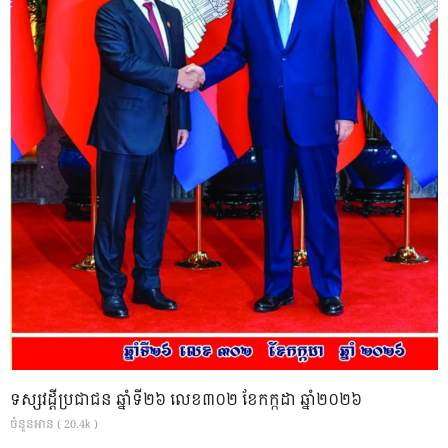
ទស្សវដ្តីប្រជាជន ឆ្នាំទី២៦ លេខ៣០២ ខែកក្កដា ឆ្នាំ២០២៦
ចំនួនអាន ( 20.4k )