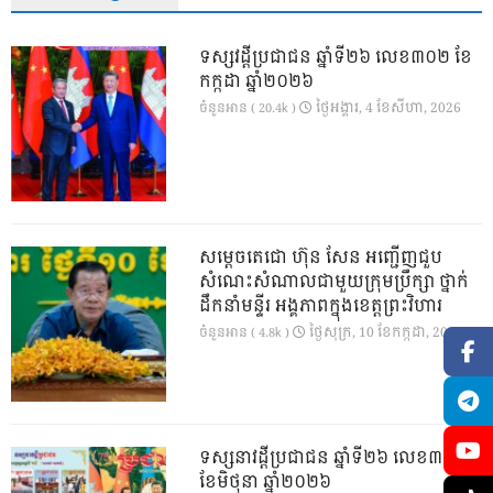
ទស្សវដ្តីប្រជាជន ឆ្នាំទី២៦ លេខ៣០២ ខែ
កក្កដា ឆ្នាំ២០២៦
ថ្ងៃ​អង្គារ, 4 ខែ​សីហា, 2026
ចំនួនអាន ( 20.4k )
សម្តេចតេជោ ហ៊ុន សែន អញ្ជើញជួប
សំណេះសំណាលជាមួយក្រុមប្រឹក្សា ថ្នាក់
ដឹកនាំមន្ទីរ អង្គភាពក្នុងខេត្តព្រះវិហារ
ថ្ងៃ​សុក្រ, 10 ខែ​កក្កដា, 2026
ចំនួនអាន ( 4.8k )
ទស្សនាវដ្ដីប្រជាជន ឆ្នាំទី២៦ លេខ៣០១
ខែមិថុនា ឆ្នាំ២០២៦