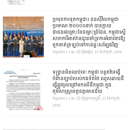
ប្រមុខការទូតកម្ពុជា៖ ជនស៊ីវិលកម្ពុជា
ប្រមាណ ២០០០០នាក់ បានក្លាយ
ជាជនរងគ្រោះនៃជម្លោះព្រំដែន, កម្ពុជាស្នើ
សហការីអាស៊ានជួយគាំទ្រការអំពាវនាវឱ្យ
ពួកគាត់ត្រឡប់ទៅកាន់ផ្ទះសម្បែងវិញ
ថ្ងៃ​អង្គារ, 21 ខែ​កក្កដា, 2026
ចំនួនអាន ( 1.4k )
ទន្ទ្រានមិនឈប់ទេ! កម្ពុជា បន្តតវ៉ាទង្វើ
បំពានច្បាប់របស់កងទ័ពថៃ ឈូសឆាយដី
ធ្វើផ្លូវចូលជ្រៅមកលើដីកម្ពុជា ក្នុង
ភូមិសាស្ត្រខេត្តឧត្តរមានជ័យ
ថ្ងៃ​ព្រហស្បតិ៍, 23 ខែ​កក្កដា,
ចំនួនអាន ( 1.3k )
2026