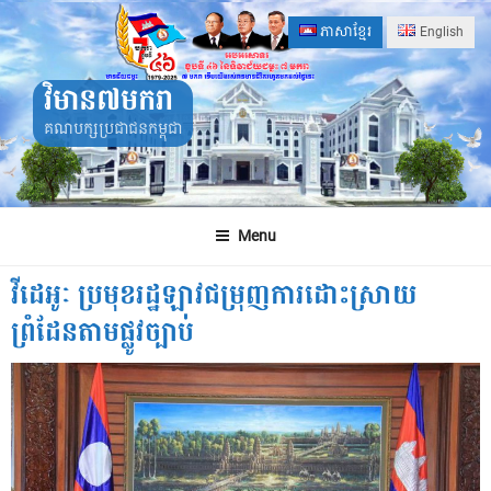
Skip
ភាសាខ្មែរ
English
to
content
វិមាន៧មករា
គណបក្សប្រជាជនកម្ពុជា
Menu
វីដេអូៈ ប្រមុខរដ្ឋឡាវជម្រុញការដោះស្រាយ
ព្រំដែនតាមផ្លូវច្បាប់