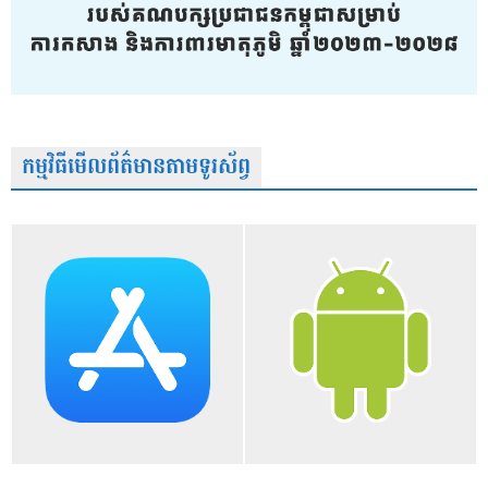
កម្មវិធីមើលព័ត៌មានតាមទូរស័ព្វ