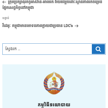
មុន
ក្រុមប្រឹក្សាធុរកិច្ចអាស៊ាន-អាមេរិក វាយតម្លៃចំពោះស្ថានភាពរីកចម្រើន
ប្រកាស
ផ្នែកសេដ្ឋកិច្ចនៅកម្ពុជា
អត្ថបទ
បន្ទាប់
បន្ទាប់
វីដេអូៈ កម្ពុជាមានមោទនភាពក្លាយជាប្រធាន LDC’s
ស្វែ