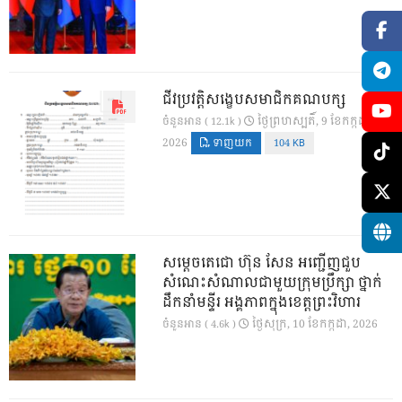
ជីវប្រវត្តិសង្ខេបសមាជិកគណបក្ស
ថ្ងៃ​ព្រហស្បតិ៍, 9 ខែ​កក្កដា,
ចំនួនអាន ( 12.1k )
2026
ទាញយក
104 KB
សម្តេចតេជោ ហ៊ុន សែន អញ្ជើញជួប
សំណេះសំណាលជាមួយក្រុមប្រឹក្សា ថ្នាក់
ដឹកនាំមន្ទីរ អង្គភាពក្នុងខេត្តព្រះវិហារ
ថ្ងៃ​សុក្រ, 10 ខែ​កក្កដា, 2026
ចំនួនអាន ( 4.6k )