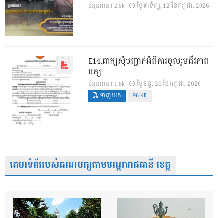
ថ្ងៃ​អាទិត្យ, 12 ខែ​កក្កដា, 2026
ចំនួនអាន ( 2.5k )
E14.ពាក្យសុំបញ្ជាក់អំពីការចូលរួមជីវភាព
បក្ស
ថ្ងៃ​ចន្ទ, 20 ខែ​កក្កដា, 2026
ចំនួនអាន ( 1.8k )
ទាញយក
96 KB
គេហទំព័ររបស់គណបក្សតាមបណ្តារាជធានី ខេត្ត