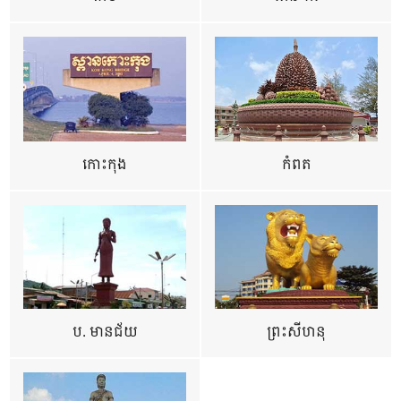
កោះកុង
កំពត
ប. មានជ័យ
ព្រះសីហនុ