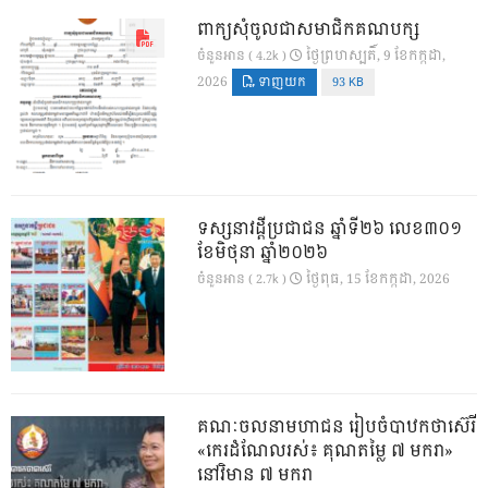
ពាក្យសុំចូលជាសមាជិកគណបក្ស
ថ្ងៃ​ព្រហស្បតិ៍, 9 ខែ​កក្កដា,
ចំនួនអាន ( 4.2k )
2026
ទាញយក
93 KB
ទស្សនាវដ្ដីប្រជាជន ឆ្នាំទី២៦ លេខ៣០១
ខែមិថុនា ឆ្នាំ២០២៦
ថ្ងៃ​ពុធ, 15 ខែ​កក្កដា, 2026
ចំនួនអាន ( 2.7k )
គណៈចលនាមហាជន រៀបចំបាឋកថាស៊េរី
«កេរដំណែលរស់៖ គុណតម្លៃ ៧ មករា»
នៅវិមាន ៧ មករា