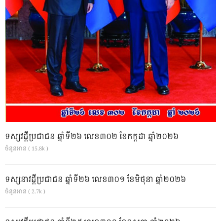
ទស្សវដ្តីប្រជាជន ឆ្នាំទី២៦ លេខ៣០២ ខែកក្កដា ឆ្នាំ២០២៦
ចំនួនអាន ( 15.8k )
ទស្សនាវដ្ដីប្រជាជន ឆ្នាំទី២៦ លេខ៣០១ ខែមិថុនា ឆ្នាំ២០២៦
ចំនួនអាន ( 2.7k )