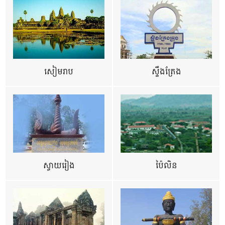
សៀមរាប
ស្ទឹងត្រែង
ស្វាយរៀង
ប៉ៃលិន