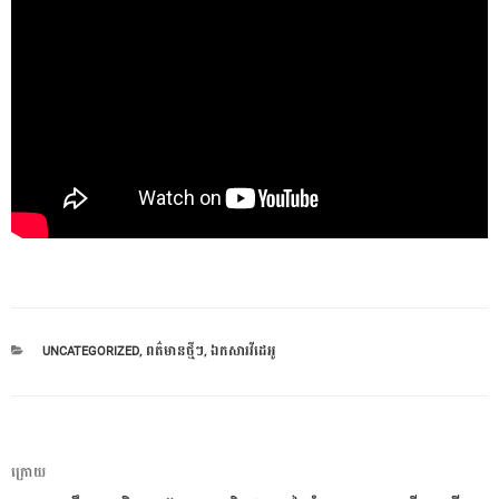
CATEGORIES
UNCATEGORIZED
,
ពត៌មានថ្មីៗ
,
ឯកសារវីដេអូ
ការ​
អត្ថបទ
ក្រោយ
នាំទិស​