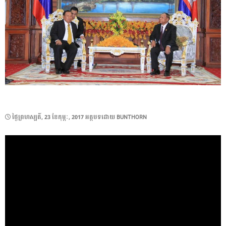
POSTED
ថ្ងៃ​ព្រហស្បតិ៍, 23 ខែ​កុម្ភៈ, 2017
អត្ថបទដោយ
BUNTHORN
ON