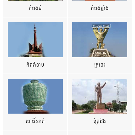
កំពង់ធំ
កំពង់ឆ្នាំង
កំពង់ចាម
ក្រចេះ
ពោធិ៍សាត់
ព្រៃវែង