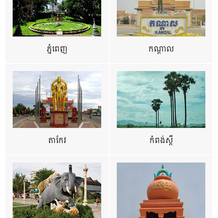
ភ្នំពេញ
កណ្តាល
តាកែវ
កំពង់ស្ពឺ