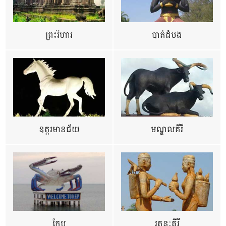
ព្រះវិហារ
បាត់ដំបង
ឧត្ដរមានជ័យ
មណ្ឌលគីរី
កែប
រតនៈគីរី