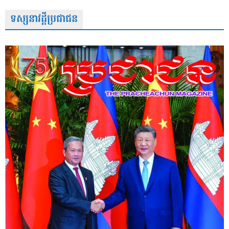
ទស្សនាវដ្តីប្រជាជន