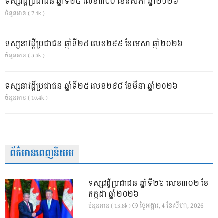
ទស្សវដ្តីប្រជាជន ឆ្នាំទី២៥ លេខ៣០០ ខែឧសភា ឆ្នាំ២០២៦
ចំនួនអាន ( 7.4k )
ទស្សនាវដ្ដីប្រជាជន ឆ្នាំទី២៥ លេខ២៩៩ ខែមេសា ឆ្នាំ២០២៦
ចំនួនអាន ( 5.6k )
ទស្សនាវដ្ដីប្រជាជន ឆ្នាំទី២៥ លេខ២៩៨ ខែមីនា ឆ្នាំ២០២៦
ចំនួនអាន ( 10.4k )
ព័ត៌មានពេញនិយម
ទស្សវដ្តីប្រជាជន ឆ្នាំទី២៦ លេខ៣០២ ខែ
កក្កដា ឆ្នាំ២០២៦
ថ្ងៃ​អង្គារ, 4 ខែ​សីហា, 2026
ចំនួនអាន ( 15.8k )