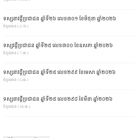
ទស្សនាវដ្ដីប្រជាជន ឆ្នាំទី២៦ លេខ៣០១ ខែមិថុនា ឆ្នាំ២០២៦
ចំនួនអាន ( 2.7k )
ទស្សវដ្តីប្រជាជន ឆ្នាំទី២៥ លេខ៣០០ ខែឧសភា ឆ្នាំ២០២៦
ចំនួនអាន ( 7.3k )
ទស្សនាវដ្ដីប្រជាជន ឆ្នាំទី២៥ លេខ២៩៩ ខែមេសា ឆ្នាំ២០២៦
ចំនួនអាន ( 5.6k )
ទស្សនាវដ្ដីប្រជាជន ឆ្នាំទី២៥ លេខ២៩៨ ខែមីនា ឆ្នាំ២០២៦
ចំនួនអាន ( 10.3k )