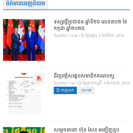
ព័ត៌មានពេញនិយម
ទស្សវដ្តីប្រជាជន ឆ្នាំទី២៦ លេខ៣០២ ខែ
កក្កដា ឆ្នាំ២០២៦
ថ្ងៃ​អង្គារ, 4 ខែ​សីហា, 2026
ចំនួនអាន ( 14.6k )
ជីវប្រវត្តិសង្ខេបសមាជិកគណបក្ស
ថ្ងៃ​ព្រហស្បតិ៍, 9 ខែ​កក្កដា, 2026
ចំនួនអាន ( 12k )
ទាញយក
104 KB
សម្តេចតេជោ ហ៊ុន សែន អញ្ជើញជួប