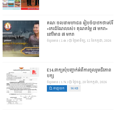
គណៈចលនាមហាជន រៀបចំបាឋកថាស៊េរី
«កេរដំណែលរស់៖ គុណតម្លៃ ៧ មករា»
នៅវិមាន ៧ មករា
ថ្ងៃ​អាទិត្យ, 12 ខែ​កក្កដា, 2026
ចំនួនអាន ( 2.4k )
E14.ពាក្យសុំបញ្ជាក់អំពីការចូលរួមជីវភាព
បក្ស
ថ្ងៃ​ចន្ទ, 20 ខែ​កក្កដា, 2026
ចំនួនអាន ( 1.7k )
ទាញយក
96 KB