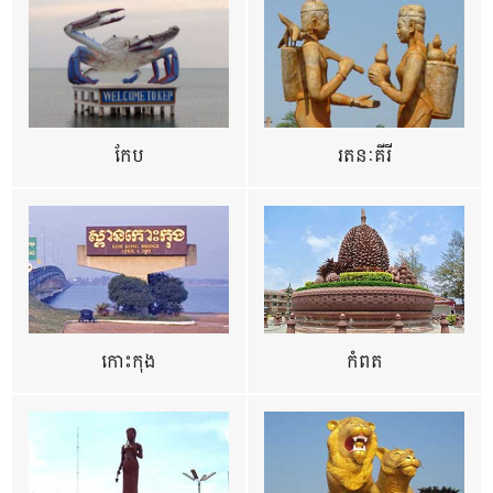
កែប
រតនៈគីរី
កោះកុង
កំពត