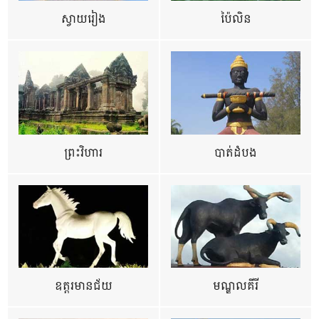
ស្វាយរៀង
ប៉ៃលិន
ព្រះវិហារ
បាត់ដំបង
ឧត្ដរមានជ័យ
មណ្ឌលគីរី