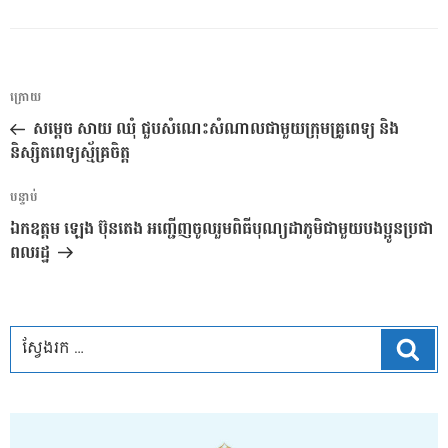
ការ​
អត្ថបទ
ក្រោយ
នាំទិស​
មុន
សម្ដេច សាយ ឈុំ ជួបសំណេះសំណាលជាមួយក្រុមគ្រូពេទ្យ និង
ប្រកាស
និស្សិតពេទ្យស្ម័គ្រចិត្ត
អត្ថបទ
បន្ទាប់
បន្ទាប់
ឯកឧត្តម ឡេង ប៊ុនតេង អញ្ជើញចូលរួមពិធីបុណ្យដាភូមិជាមួយបងប្អូនប្រជា
ពលរដ្ឋ
ស្វែ