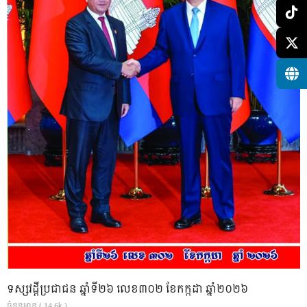
ទស្សវដ្តីប្រជាជន ឆ្នាំទី២៦ លេខ៣០២ ខែកក្កដា ឆ្នាំ២០២៦
ចំនួនអាន ( 14.6k )