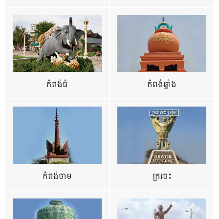
កំពង់ធំ
កំពង់ឆ្នាំង
កំពង់ចាម
ក្រចេះ