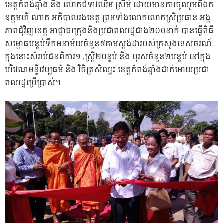
ខេត្តកំពង់ឆ្នាំង និង លោកជំទាវឈឹម ស្រីមុំ ដោយមានការចូលរួមពីឯក
ឧត្តមហ៊ី ណាត អភិបាលរងខេត្ត ព្រមទាំងលោកលោកស្រីប្រធាន អង្គ
ភាពជុំវិញខេត្ត អាជ្ញាធរក្រុងនិងប្រជាពលរដ្ឋជាង២០០នាក់ បានធ្វើពិធី
សម្ពោធបន្ទប់ទឹកអនាម័យចំនួន៥តាមស្តង់ដារបស់ក្រសួងទេសចរណ៍
ក្នុងនោះសំរាប់ជនពិការ១ ,ស្រ្តី២បន្ទប់ និង បុរសចំនួន២បន្ទប់ នៅក្នុង
បរិវេណមន្ទីរវប្បធម៌ និង វិចិត្រសិល្បះ ខេត្តកំពង់ឆ្នាំងដាក់អោយប្រជា
ពលរដ្ឋប្រើប្រាស់។