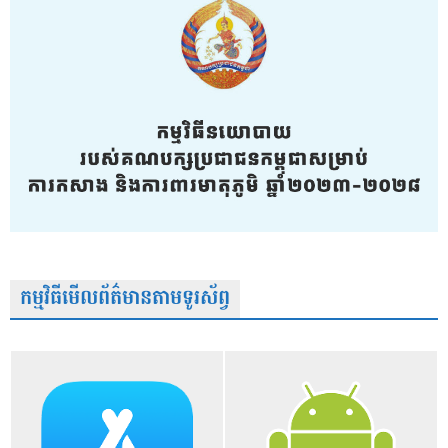
កម្មវិធីមើលព័ត៌មានតាមទូរស័ព្វ