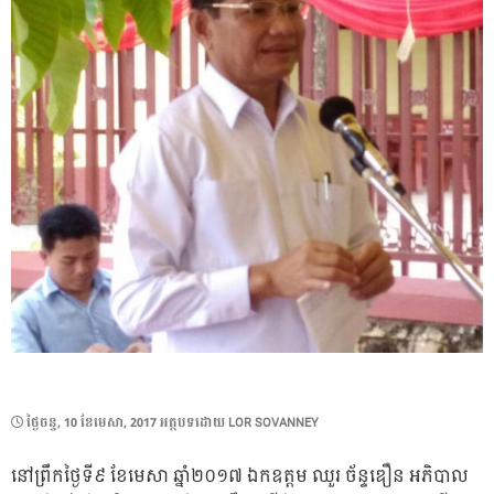
POSTED
ថ្ងៃ​ចន្ទ, 10 ខែ​មេសា, 2017
អត្ថបទដោយ
LOR SOVANNEY
ON
នៅព្រឹកថ្ងៃទី៩ ខែមេសា ឆ្នាំ២០១៧ ឯកឧត្តម ឈួរ ច័ន្ទឌឿន អភិបាល