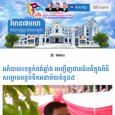
Skip
ភាសាខ្មែរ
English
to
content
វិមាន៧មករា
គណបក្សប្រជាជនកម្ពុជា
Menu
អភិបាលខេត្តកំពង់ឆ្នាំង អញ្ជើញជាអធិបតីក្នុងពិធី
សម្ពោធបន្ទប់ទឹកអនាម័យចំនួន៥