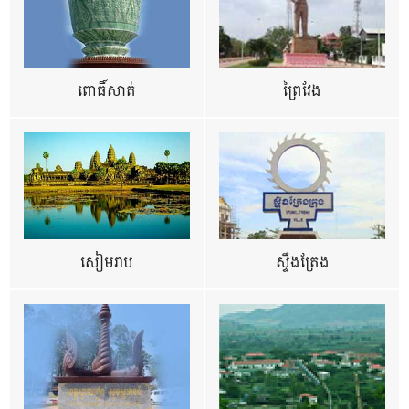
ពោធិ៍សាត់
ព្រៃវែង
សៀមរាប
ស្ទឹងត្រែង