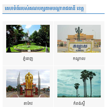
គេហទំព័ររបស់គណបក្សតាមបណ្តារាជធានី ខេត្ត
ភ្នំពេញ
កណ្តាល
តាកែវ
កំពង់ស្ពឺ