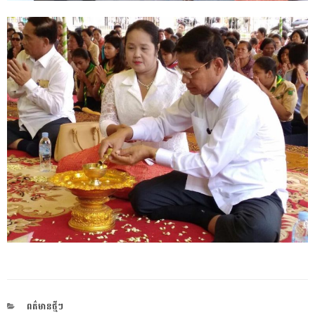
CATEGORIES
ពត៌មានថ្មីៗ