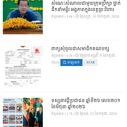
សំណេះសំណាលជាមួយក្រុមប្រឹក្សា ថ្នាក់
ដឹកនាំមន្ទីរ អង្គភាពក្នុងខេត្តព្រះវិហារ
ថ្ងៃ​សុក្រ, 10 ខែ​កក្កដា, 2026
ចំនួនអាន ( 4.6k )
ពាក្យសុំចូលជាសមាជិកគណបក្ស
ថ្ងៃ​ព្រហស្បតិ៍, 9 ខែ​កក្កដា,
ចំនួនអាន ( 4.2k )
2026
ទាញយក
93 KB
ទស្សនាវដ្ដីប្រជាជន ឆ្នាំទី២៦ លេខ៣០១
ខែមិថុនា ឆ្នាំ២០២៦
ថ្ងៃ​ពុធ, 15 ខែ​កក្កដា, 2026
ចំនួនអាន ( 2.7k )