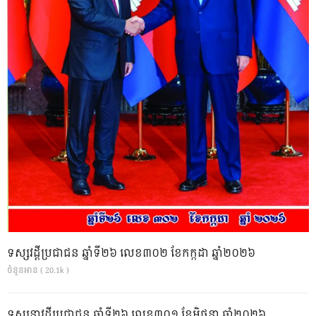
ទស្សវដ្តីប្រជាជន ឆ្នាំទី២៦ លេខ៣០២ ខែកក្កដា ឆ្នាំ២០២៦
ចំនួនអាន ( 20.1k )
ទស្សនាវដ្ដីប្រជាជន ឆ្នាំទី២៦ លេខ៣០១ ខែមិថុនា ឆ្នាំ២០២៦