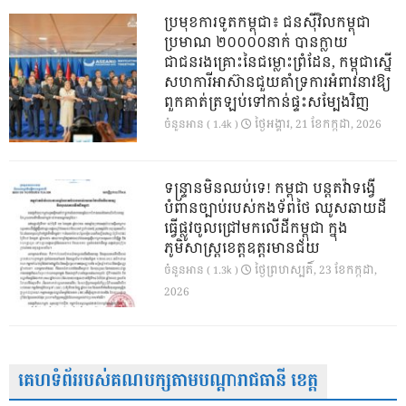
ប្រមុខការទូតកម្ពុជា៖ ជនស៊ីវិលកម្ពុជា
ប្រមាណ ២០០០០នាក់ បានក្លាយ
ជាជនរងគ្រោះនៃជម្លោះព្រំដែន, កម្ពុជាស្នើ
សហការីអាស៊ានជួយគាំទ្រការអំពាវនាវឱ្យ
ពួកគាត់ត្រឡប់ទៅកាន់ផ្ទះសម្បែងវិញ
ថ្ងៃ​អង្គារ, 21 ខែ​កក្កដា, 2026
ចំនួនអាន ( 1.4k )
ទន្ទ្រានមិនឈប់ទេ! កម្ពុជា បន្តតវ៉ាទង្វើ
បំពានច្បាប់របស់កងទ័ពថៃ ឈូសឆាយដី
ធ្វើផ្លូវចូលជ្រៅមកលើដីកម្ពុជា ក្នុង
ភូមិសាស្ត្រខេត្តឧត្តរមានជ័យ
ថ្ងៃ​ព្រហស្បតិ៍, 23 ខែ​កក្កដា,
ចំនួនអាន ( 1.3k )
2026
គេហទំព័ររបស់គណបក្សតាមបណ្តារាជធានី ខេត្ត