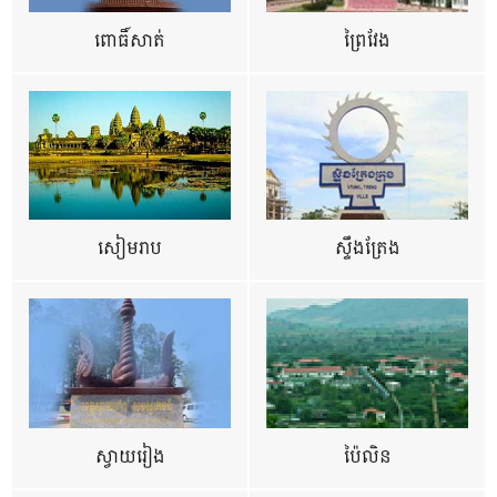
ពោធិ៍សាត់
ព្រៃវែង
សៀមរាប
ស្ទឹងត្រែង
ស្វាយរៀង
ប៉ៃលិន