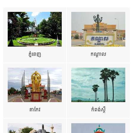
ភ្នំពេញ
កណ្តាល
តាកែវ
កំពង់ស្ពឺ