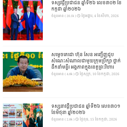
ទស្សវដ្តីប្រជាជន ឆ្នាំទី២៦ លេខ៣០២ ខែ
កក្កដា ឆ្នាំ២០២៦
ថ្ងៃ​អង្គារ, 4 ខែ​សីហា, 2026
ចំនួនអាន ( 20.1k )
សម្តេចតេជោ ហ៊ុន សែន អញ្ជើញជួប
សំណេះសំណាលជាមួយក្រុមប្រឹក្សា ថ្នាក់
ដឹកនាំមន្ទីរ អង្គភាពក្នុងខេត្តព្រះវិហារ
ថ្ងៃ​សុក្រ, 10 ខែ​កក្កដា, 2026
ចំនួនអាន ( 4.8k )
ទស្សនាវដ្ដីប្រជាជន ឆ្នាំទី២៦ លេខ៣០១
ខែមិថុនា ឆ្នាំ២០២៦
ថ្ងៃ​ពុធ, 15 ខែ​កក្កដា, 2026
ចំនួនអាន ( 2.8k )