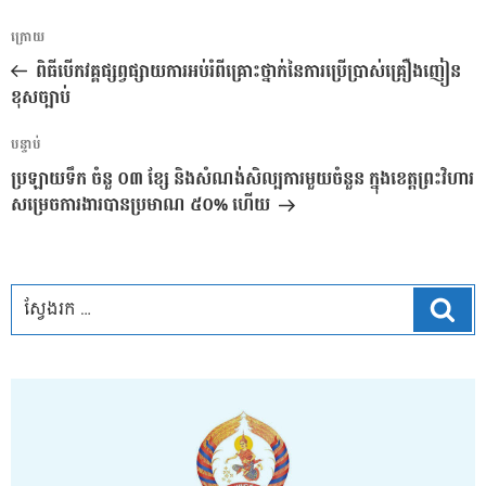
ការ​
អត្ថបទ
ក្រោយ
នាំទិស​
មុន
ពិធីបើកវគ្គផ្សព្វផ្សាយការអប់រំពីគ្រោះថ្នាក់នៃការប្រើប្រាស់គ្រឿងញៀន
ប្រកាស
ខុសច្បាប់
អត្ថបទ
បន្ទាប់
បន្ទាប់
ប្រឡាយទឹក ចំនួ ០៣ ខ្សែ និងសំណង់សិល្បការមួយចំនួន ក្នុងខេត្តព្រះវិហារ
សម្រេចការងារបានប្រមាណ ៥០% ហើយ
ស្វែ