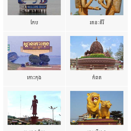
កែប
រតនៈគីរី
កោះកុង
កំពត