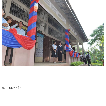
CATEGORIES
ពត៌មានថ្មីៗ