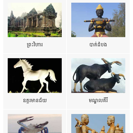
ព្រះវិហារ
បាត់ដំបង
ឧត្ដរមានជ័យ
មណ្ឌលគីរី