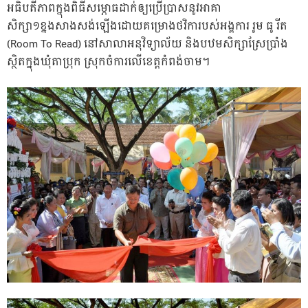
អធិបតីភាពក្នុងពិធីសម្ភោធដាក់ឲ្យប្រើប្រាសនូវអាគា
សិក្សា១ខ្នងសាងសង់ឡើងដោយគម្រោងថវិការបស់អង្គការ រូម ធូ រីត
(Room To Read) នៅសាលាអនុវិទ្យាល័យ និងបឋមសិក្សាស្រែប្រាំង
ស្ថិតក្នុងឃុំតាប្រុក ស្រុកចំការលើខេត្តកំពង់ចាម។