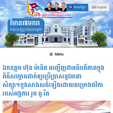
Skip
ភាសាខ្មែរ
English
to
content
វិមាន៧មករា
គណបក្សប្រជាជនកម្ពុជា
Menu
ឯកឧត្តម ហ៊ុន ម៉ានិត អញ្ជើញជាអធិបតីភាពក្នុង
ពិធីសម្ភោធដាក់ឲ្យប្រើប្រាសនូវអាគា
សិក្សា១ខ្នងសាងសង់ឡើងដោយគម្រោងថវិកា
របស់អង្គការ រូម ធូ រីត