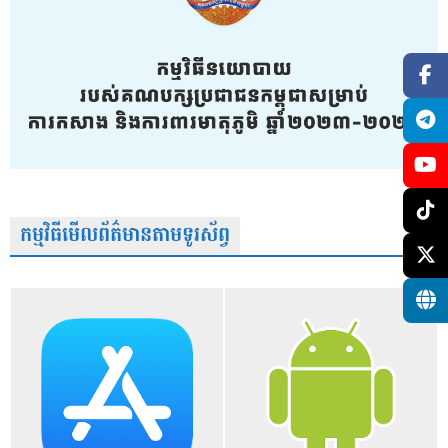
កម្មវិធីមើលព័ត៌មានតាមទូរស័ព្វ