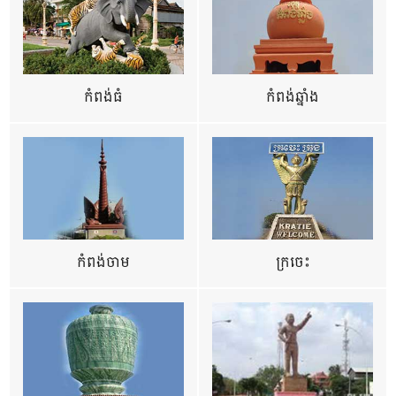
កំពង់ធំ
កំពង់ឆ្នាំង
កំពង់ចាម
ក្រចេះ