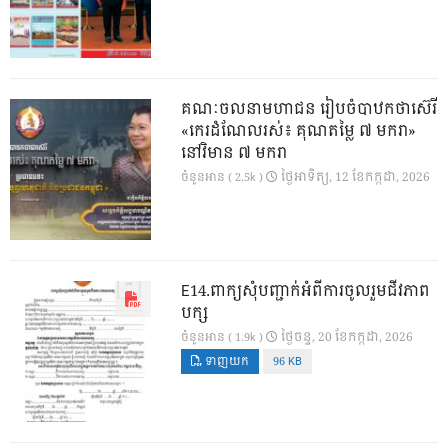
គណៈចលនាមហាជន រៀបចំបាឋកថាស៊េរី
«កេរដំណែលរស់៖ គុណតម្លៃ ៧ មករា»
នៅវិមាន ៧ មករា
ថ្ងៃ​អាទិត្យ, 12 ខែ​កក្កដា, 2026
ចំនួនអាន ( 2.5k )
E14.ពាក្យសុំបញ្ជាក់អំពីការចូលរួមជីវភាព
បក្ស
ថ្ងៃ​ចន្ទ, 20 ខែ​កក្កដា, 2026
ចំនួនអាន ( 1.9k )
ទាញយក
96 KB