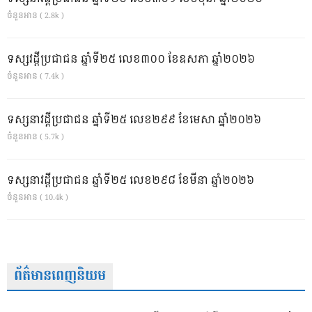
ចំនួនអាន ( 2.8k )
ទស្សវដ្តីប្រជាជន ឆ្នាំទី២៥ លេខ៣០០ ខែឧសភា ឆ្នាំ២០២៦
ចំនួនអាន ( 7.4k )
ទស្សនាវដ្ដីប្រជាជន ឆ្នាំទី២៥ លេខ២៩៩ ខែមេសា ឆ្នាំ២០២៦
ចំនួនអាន ( 5.7k )
ទស្សនាវដ្ដីប្រជាជន ឆ្នាំទី២៥ លេខ២៩៨ ខែមីនា ឆ្នាំ២០២៦
ចំនួនអាន ( 10.4k )
ព័ត៌មានពេញនិយម