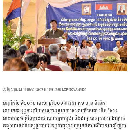
POSTED
ថ្ងៃ​សុក្រ, 21 ខែ​មេសា, 2017
អត្ថបទដោយ
LOR SOVANNEY
ON
នាព្រឹកថ្ងៃទី២០ ខែ មេសា ឆ្នាំ២០១៧ ឯកឧត្តម ហ៊ុន ម៉ានិត
នាយករងខុទ្ទការល័យសម្តេចអគ្គមហាសេនាបតីតេជោ ហ៊ុន សែន
នាយករដ្ឋមន្ត្រីនៃព្រះរាជាណាចក្រកម្ពុជា និងជាប្រធានក្រុមការងារថ្នាក់
កណ្តាលគណបក្សប្រជាជនកម្ពុជាចុះជួយស្រុកចំការលើបានអញ្ជើញជា