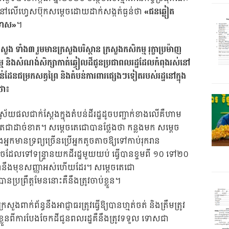
ហោះនៅលើហ្វេសប៊ុកសម្តេចដោយដាក់សង្កត់ធ្ងន់ថា
«ជនឆ្លៀត
នទោស»
។
ួង ទាំង៣ រួមមានក្រសួងបរិស្ថាន ក្រសួងកសិកម្ម រុក្ខាប្រម៉ាញ
ម និងសំណង់សិក្សាកាត់ឆ្វៀលដីជូនប្រជាពលរដ្ឋដែលកំពុងរស់នៅ
ន់ដែនជម្រកសត្វព្រៃ និងតំបន់ការពារផ្សេងៗទៀតរបស់រដ្ឋនៅក្នុង
ថា៖
័យផលជាក់ស្តែងក្នុងតំបន់ដីរដ្ឋដូចបញ្ជាក់ខាងលើគឺហាម
ញ្ញាតជាដាច់ខាត។ សម្តេចតេជោបានថ្លែងថា កន្លងមក សម្តេច
កមានទ្រព្យច្រើនប្រើអ្នកតូចតាចឱ្យទៅកាប់រុករាន
លខូចដែលទៅទន្ទ្រានយកដីរដ្ឋមួយយប់ ធ្វើបានខ្ទមពី ១០ ទៅ២០
ាណនឹងមុខសញ្ញាអស់ហើយដែរ។ សម្តេចតេជោ
ព្រឹត្តមែននោះគឺនឹងត្រូវចាប់ខ្លួន។
ងពាក់ព័ន្ធនឹងអាជ្ញាធរត្រូវធ្វើឱ្យបានហ្មត់ចត់ និងត្រឹមត្រូវ
ពីការបែងចែកដីជូនពលរដ្ឋគឺនឹងត្រូវទទួល ទោសជា