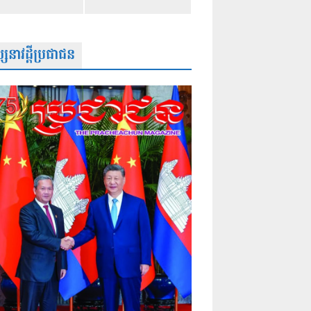
សនាវដ្តីប្រជាជន