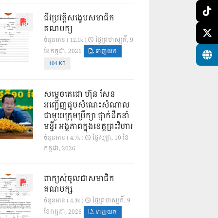
ជីវប្រវត្តិសង្ខេបសមាជិក
គណបក្ស
ថ្ងៃ​ព្រហស្បតិ៍, 9
ចំនួនអាន ( 12.1k )
ខែ​កក្កដា, 2026
ទាញយក
104 KB
សម្តេចតេជោ ហ៊ុន សែន
អញ្ជើញជួបសំណេះសំណាល
ជាមួយក្រុមប្រឹក្សា ថ្នាក់ដឹកនាំ
មន្ទីរ អង្គភាពក្នុងខេត្តព្រះវិហារ
ថ្ងៃ​សុក្រ, 10 ខែ​
ចំនួនអាន ( 4.7k )
កក្កដា, 2026
ពាក្យសុំចូលជាសមាជិក
គណបក្ស
ថ្ងៃ​ព្រហស្បតិ៍, 9
ចំនួនអាន ( 4.3k )
ខែ​កក្កដា, 2026
ទាញយក