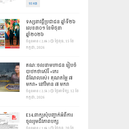
93 KB
ទស្សនាវដ្ដីប្រជាជន ឆ្នាំទី២៦
លេខ៣០១ ខែមិថុនា
ឆ្នាំ២០២៦
ថ្ងៃ​ពុធ, 15 ខែ​
ចំនួនអាន ( 2.8k )
កក្កដា, 2026
គណៈចលនាមហាជន រៀបចំ
បាឋកថាស៊េរី «កេរ
ដំណែលរស់៖ គុណតម្លៃ ៧
មករា» នៅវិមាន ៧ មករា
ថ្ងៃ​អាទិត្យ, 12 ខែ​
ចំនួនអាន ( 2.5k )
កក្កដា, 2026
E14.ពាក្យសុំបញ្ជាក់អំពីការ
ចូលរួមជីវភាពបក្ស
ថ្ងៃ​ចន្ទ, 20 ខែ​
ចំនួនអាន ( 1.8k )