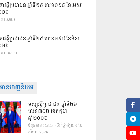
នាវដ្ដីប្រជាជន ឆ្នាំទី២៥ លេខ២៩៩ ខែមេសា
ំ២០២៦
ន ( 5.6k )
នាវដ្ដីប្រជាជន ឆ្នាំទី២៥ លេខ២៩៨ ខែមីនា
ំ២០២៦
ាន ( 10.4k )
ត៌មានពេញនិយម
ទស្សវដ្តីប្រជាជន ឆ្នាំទី២៦
លេខ៣០២ ខែកក្កដា
ឆ្នាំ២០២៦
ថ្ងៃ​អង្គារ, 4 ខែ​
ចំនួនអាន ( 18.4k )
សីហា, 2026