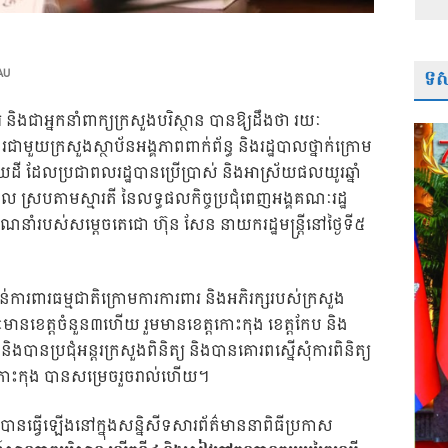
ទស្
AU
ារ និងជាអ្នកនាំពាក្យក្រសួងបរិស្ថាន បានឱ្យដឹងថា រយៈ
មួយក្រសួងស្ថាប័នអង្គភាពពាក់ព័ន្ធ និងរដ្ឋបាលថ្នាក់ក្រោម
នន័យដី ដែលប្រជាពលរដ្ឋបានប្រើប្រាស់ និងអាស្រ័យផលយូរឆ្នាំ
វៀល ស្របតាមស្មារតី នៃលទ្ធផលកិច្ចប្រជុំពេញអង្គគណៈរដ្ឋ
្ជាណែនាំរបស់សម្តេចតេជោ ហ៊ុន សែន នាយករដ្ឋមន្ត្រីនៅថ្ងៃទី៥
ការពារធម្មជាតិក្រោមការការពារ និងអភិរក្សរបស់ក្រសួង
ណៈមានខេត្តចំនួន៣ហើយ រួមមានខេត្តកោះកុង ខេត្តកែប និង
ិងបានប្រជុំអន្តរក្រសួងពិនិត្យ និងបានគោរពស្នើសុំការពិនិត្យ
្តកោះកុង បានសម្រេចរួចរាល់ហើយ។
ា បានធ្វើឡើងនៅក្នុងសន្និសីទសារព័ត៌មាននាពិធីប្រកាស