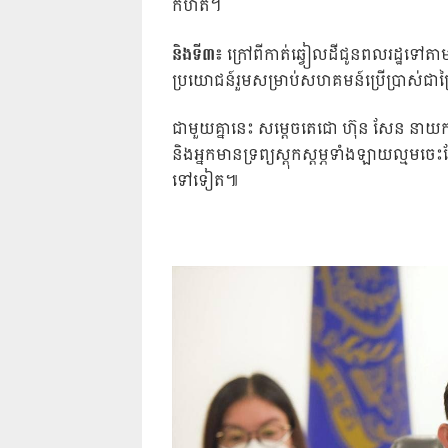
កំហិត។
និងទី៣៖
ក្រៅពីកាត់ឆ្វៀលដីជូនពលរដ្ឋទៅតាមទំ
ប្រយោជន៍រួមសម្រាប់សហគមន៍ប្រើប្រាស់ជាព្
ជាមួយគ្នានេះ សម្តេចតេជោ ហ៊ុន សែន នាយករដ្
និងអ្នកមានទ្រព្យស្តុកស្តម្ភទាំងឡាយល្មមចេ
ទៅទៀត៕