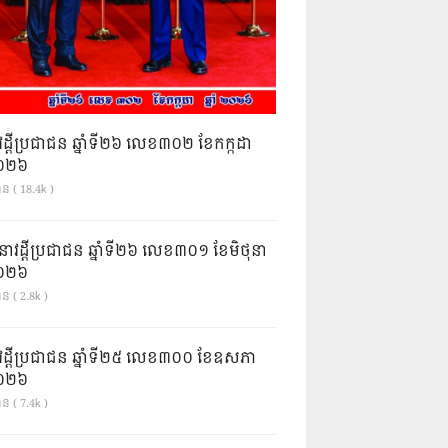
វដ្តីប្រជាជន ឆ្នាំទី២៦ លេខ៣០២ ខែកក្កដា
ំ២០២៦
ាន ( 18.4k )
នាវដ្ដីប្រជាជន ឆ្នាំទី២៦ លេខ៣០១ ខែមិថុនា
ំ២០២៦
ន ( 2.8k )
វដ្តីប្រជាជន ឆ្នាំទី២៥ លេខ៣០០ ខែឧសភា
ំ២០២៦
ន ( 7.4k )