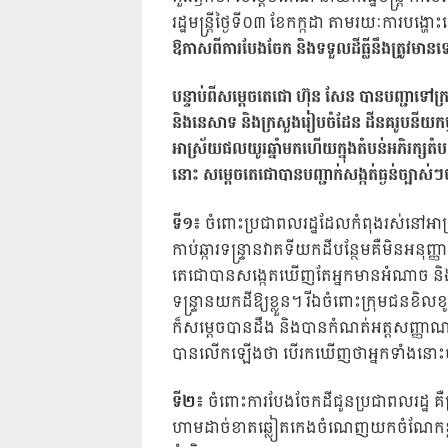
រដ្ឋមន្ត្រីថ្ងៃទី០៣ ខែកក្កដា តាមរយៈការបង្
ឱកាសពីការបែងចែក និងទទួលដីធ្លីនឹងត្រូវមា
បន្ទាប់ពីសម្តេចតេជោ ហ៊ុន សែន បានបញ្ជាទៅក្រស
និងនេសាទ និងក្រសួងរៀបចំដែន ដីនគរូបនីយកម្
អាស្រ័យផលយូរឆ្នាំមកហើយក្នុងតំបន់អភិរក្សតំប
នោះ សម្តេចតេជោបានបញ្ជាក់សង្កត់ធ្ងន់ច្បាស់ៗ
ទី១៖
ចំពោះប្រជាពលរដ្ឋដែលកំពុងរស់នៅអាស្រ
កាប់ឆ្ការទន្ទ្រានវាតទីយកដីបន្ថែមគឺមិនអនុ
តេជោបានសង្កេតឃើញតែអ្នកមានអំណាច និងអ្ន
ទន្ទ្រានយកដីឱ្យខ្លួន។ រីឯចំពោះក្រុមជនខិ
ក៏សម្តេចបានដឹង និងបានកំណត់អត្តសញ្ញ
បានលើកឡើងថា បើរកឃើញថាអ្នកទាំងនោះបានប្រ
ទី២៖
ចំពោះការបែងចែកដីជូនប្រជាពលរដ្ឋ គឺក្រសួ
ហាមដាច់ខាតឆ្លៀតកេងចំណេញយកចំណែកខ្លួន