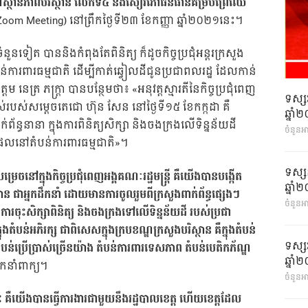
ស្ថានភាពបរិស្ថាន លើកទី៤ និងសៀវភៅធនធានគម្របព្រៃឈើ
om Meeting) នៅព្រឹកថ្ងៃទី២៣ ខែកញ្ញា ឆ្នាំ២០២១នេះ។
នួនទៀត បាននិងកំពុងតែពិនិត្យ ក៏ដូចកិច្ចប្រជុំអន្តរក្រសួង
ន់ការពារធម្មជាតិ ដើម្បីកាត់ឆ្វៀលដីជូនប្រជាពលរដ្ឋ ដែលកាន់
េត្រ ភក្ត្រា បានបន្ថែមថា៖ «អនុវត្តស្មារតីនៃកិច្ចប្រជុំពេញ
ទស្ស
ខ្ពស់របស់សម្តេចតេជោ ហ៊ុន សែន នៅថ្ងៃទី១៥ ខែកក្កដា គឺ
ឆ្នា
ន្ធនានា ក្នុងការពិនិត្យសិក្សា និងចងក្រងលើទិន្នន័យដី
ចំនួនអ
យផលនៅតំបន់ការពារធម្មជាតិ»។
ទស្ស
រេចនៅក្នុងកិច្ចប្រជុំពេញអង្គគណៈរដ្ឋមន្ត្រី គឺយើងបានបង្កើត
ឆ្នា
្ថាន ជាអ្នកដឹកនាំ ដោយមានការចូលរួមពីក្រសួងពាក់ព័ន្ធផ្សេងៗ
ចំនួនអា
ុងការចុះសិក្សាពិនិត្យ និងចងក្រងទៅលើទិន្នន័យដី របស់ប្រជា
តំបន់អភិរក្ស ជាពិសេសក្នុងក្របខណ្ឌក្រសួងបរិស្ថាន គឺក្នុងតំបន់
ទស្ស
តំបន់ប្រើប្រាស់ច្រើនយ៉ាង តំបន់ការពារទេសភាព តំបន់បេតិកភ័ណ្ឌ
ឆ្នា
នកនាំពាក្យ។
ចំនួនអា
នេះ គឺយើងបានធ្វើការងារជាមួយនឹងរដ្ឋបាលខេត្ត ហើយខេត្តដែល