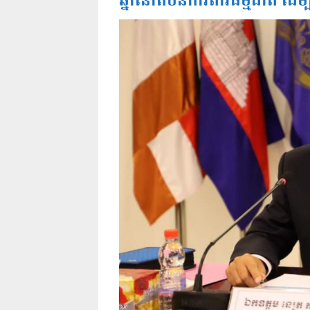
ឆ្នាំនៅតំបន់ការពារធម្មជាតិ ដើម