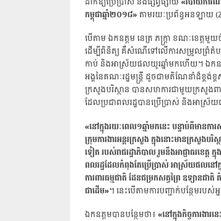
ដាក់ឱ្យប្រើប្រាស់ និងផ្សព្វផ្សាយ
«របាយការណ៍
កម្ពុជាឆ្នាំ២០១៨»
តាមរយៈប្រព័ន្ធអនឡាយ (Zo
បើតាម ឯកឧត្តម នេត្រ ភក្ត្រា ខណៈខេត្តមួយចំ
ដើម្បីពិនិត្យ គឺសំណើទៅលើការសម្រួលព្រំតំប
កាប់ និងអាស្រ័យផលយូរឆ្នាំមកហើយ។ ឯកឧត្តម ន
អង្គនៃគណៈរដ្ឋមន្ត្រី ដូចជាមតិណែនាំដ៏ខ្ពង់
ក្រសួងបរិស្ថាន បានសហការជាមួយក្រសួងពាក់ព័
ដែលប្រជាពលរដ្ឋបានប្រើប្រាស់ និងអាស្រ័
«នៅក្នុងរយៈពេល១ឆ្នាំមកនេះ បន្ទាប់ពីមានការសម្
ក្រុមការងារអន្តរក្រសួង ក្នុងនោះមានក្រសួងបរិស
ទៀត របស់រាជរដ្ឋាភិបាល រួមនឹងអាជ្ញាធរខេត្ត ក្ន
ពលរដ្ឋដែលកំពុងតែប្រើប្រាស់ អាស្រ័យផលនៅក្នុង
ការពារធម្មជាតិ ដែនជម្រកសត្វព្រៃ ឧទ្យានជាតិ 
ជាដើម»
។ នេះបើតាមការបញ្ជាក់បន្ថែមរបស់អ្
ឯកឧត្តមបានបន្ថែមថា៖
«នៅក្នុងកិច្ចការងារ