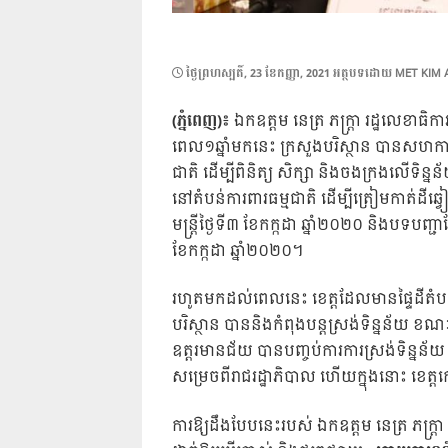
POSTED
ថ្ងៃ​ព្រហស្បតិ៍, 23 ខែ​កញ្ញា, 2021
អត្ថបទដោយ
MET KIM 
ON
(ភ្នំពេញ)៖
ឯកឧត្តម នេត្រ ភក្ត្រា រដ្ឋលេខាធិក
ពេល១ឆ្នាំមកនេះ ក្រសួងបរិស្ថាន បានសហការជា
ជាតិ ដើម្បីពិនិត្យ សិក្សា និងចងក្រងលើទិន្
នៅតំបន់ការពារធម្មជាតិ ដើម្បីត្រៀមកាត់ដីឆ្
មន្ត្រីថ្ងៃទី៣ ខែកក្កដា ឆ្នាំ២០២០ និងបទបញ
ខែកក្កដា ឆ្នាំ២០២០។
រហូតមកដល់ពេលនេះ ខេត្តដែលមានផ្ទៃដីតំបន់
បរិស្ថាន បាននិងកំពុងបន្តស្រង់ទិន្នន័យ ខ
ឧត្តរមានជ័យ បានបញ្ចប់ការការស្រង់ទិន្នន័យ ន
សម្រេចពីរាជរដ្ឋាភិបាល ហើយក្នុងនោះ ខេត
ការឱ្យដឹងបែបនេះរបស់ ឯកឧត្តម នេត្រ ភក្ត្រ