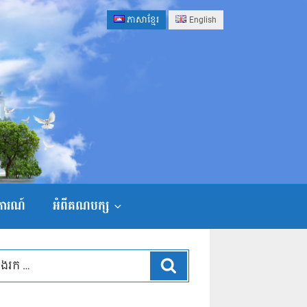
ភាសាខ្មែរ
English
ងការណ៍
អំពីគណបក្ស
ស្វែងរក