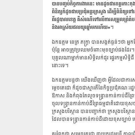
បានបញ្ចប់កិច្ចការងារនេះ មានដូចជាខេត្តកោះកុ
ពិនិត្យក៏ដូចជាបប្រជុំអន្តរក្រសួង ដើម្បីពិន
ពីរដ្ឋបាលខេត្ត គឺសំណើទៅលើការសម្រួលព្រំតំបន់
និងអាស្រ័យផលយូរឆ្នាំមកហើយ»
។
ឯកឧត្តម នេត្រ ភក្ត្រា បានសង្កត់ធ្ងន់ៗថា អ្ន
ប៉ុន្តែ អាចត្រូវប្រឈមចំពោះមុខច្បាប់ផងដែរ។ ប
បុគ្គលណាម្នាក់មានសិទ្ធិលក់ដូរ ផ្ទេរកម្មសិ
នោះទេ។
ឯកឧត្តមបន្តថា យើងឃើញថា អ្វីដែលជាកា
ម្តេចតេជោ ក៏ដូចជាស្មារតីនៃកិច្ចប្រជុំគណៈរ
ឱកាស និងកំពុងតែលួចទន្ទ្រានកាន់កាប់ដីព្រៃ
ចូលទន្ទ្រានកាន់កាប់ដីព្រៃធម្មជាតិដោយខុសច
ក្រសួងបរិស្ថាន បានបញ្ជាក់ថា ក្រសួងបរិស
ដែលបានទន្ទ្រានកាន់កាប់ដីដោយខុសច្បាប់
គួររំឭកថា សម្តេចតេជោ នាយករដ្ឋមន្ត្រី កាលពី