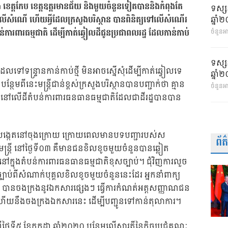
ង ខេត្តកែប ខេត្តឧត្តរមានជ័យ និងមួយចំនួនទៀតបាននិងកំពុងតែ
ទស្ស
ឆ្នា
ិត្យទៅលើសំណើ ហើយអ្វីដែលក្រសួងបរិស្ថាន បានពិនិត្យទៅលើសំណើរ
ការពារធម្មជាតិ ដើម្បីកាត់ឆ្វៀលដីជូនប្រជាពលរដ្ឋ ដែលកាន់កាប់
ចំនួនអា
ទស្ស
កដែលទៅទន្ទ្រានកាន់កាប់ថ្មី មិនអាចស្នើសុំដើម្បីកាត់ឆ្វៀលទេ
ឆ្នា
ន្ថែមពីនេះមន្ត្រីជាន់ខ្ពស់ក្រសួងបរិស្ថានបានបញ្ជាក់ថា គ្មាន
ចំនួនអ
ទ្ធិដី នៅលើដីតំបន់ការពារធនធានធម្មជាតិដែលជាដីរដ្ឋបានបាន
រសង្កេតនៅចុងក្រោយ ក្រោយពេលមានបទបញ្ជារបស់ស
ព័
ដ្ឋមន្ត្រី នៅថ្ងៃទី០៣ គឺមានជនខិលខូចមួយចំនួនបានឆ្លៀត
នៅក្នុងតំបន់ការពារធនធានធម្មជាតិខុសច្បាប់។ ជុំវិញការលួច
្បាប់ពីសំណាក់បុគ្គលខិលខូចមួយចំនួននេះដែរ អ្នកនាំពាក្យ
្ថាន បានចងក្រងនូវឯកសារផ្សេងៗ ធ្វើការកំណត់អត្តសញ្ញាណជន
 ហើយនឹងចងក្រងឯកសារនេះ ដើម្បីបញ្ជូនទៅកាន់តុលាការ។
ថ្ងៃទី៥ ខែកក្កដា ឆ្នាំ២០២០ បន្ថែមលើស្មារតីនៃកិច្ចប្រជុំគណៈ