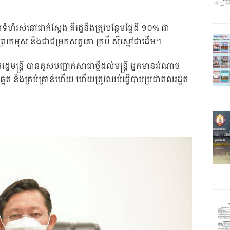
ហំរស់នៅជាក់ស្តែង គឺរដ្ឋនឹងត្រូវបន្ថែមផ្ទៃដី ១០% ជា
រៃរកអុស និងជាជម្រកសត្វគោ ក្របី ស៊ីស្មៅជាដើម។
ឋមន្ត្រី បានគូសបញ្ជាក់សាជាថ្មីដល់មន្ត្រី អ្នកមានអំណាច
ះឆ្អែត និងគ្រប់គ្រាន់ហើយ ហើយត្រូវឈប់ធ្វើបាបប្រជាពលរដ្ឋត