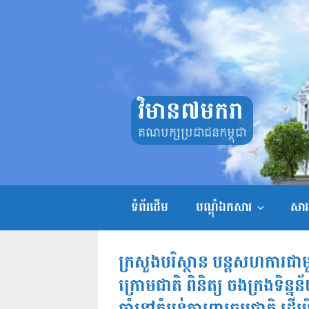
Skip
to
content
វិមាន៧មករា
គណបក្សប្រជាជនកម្ពុជា
ទំព័រដើម
បណ្តុំឯកសារ
សាររ
ក្រសួងបរិស្ថាន បន្តសហការជាមួយ
ក្រោមជាតិ ពិនិត្យ ចងក្រងទិន្