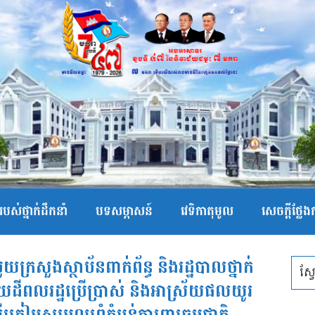
បស់ថ្នាក់ដឹកនាំ
បទសម្ភាសន៍
វេទិកាតុមូល
សេចក្ដីថ្លែ
ក្រសួងស្ថាប័នពាក់ព័ន្ធ និងរដ្ឋបាលថ្នាក់
នន័យដីពលរដ្ឋប្រើប្រាស់ និងអាស្រ័យផលយូរ