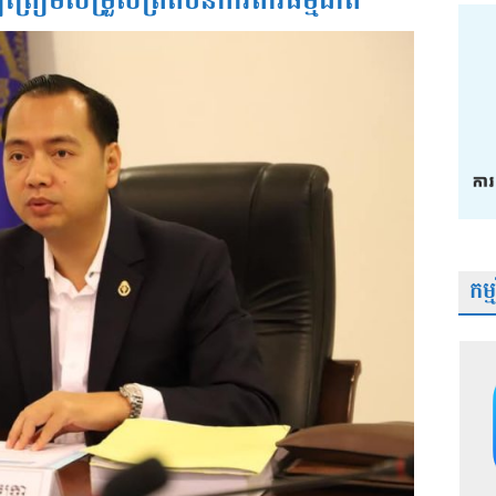
្បីត្រៀមសម្រួលព្រំតំបន់ការពារធម្មជាតិ
កម្