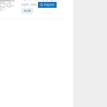
កក្កដា, 2026
ទាញយក
96 KB