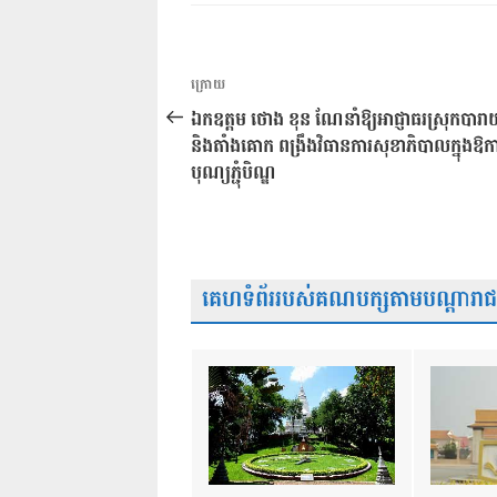
ការ​
អត្ថបទ
ក្រោយ
នាំទិស​
មុន
ឯកឧត្តម ថោង ខុន ណែនាំឱ្យអាជ្ញាធរស្រុកបា
ប្រកាស
និងតាំងគោក ពង្រឹងវិធានការសុខាភិបាលក្នុងឱ
បុណ្យភ្ជុំបិណ្ឌ
គេហទំព័ររបស់គណបក្សតាមបណ្តារាជធា