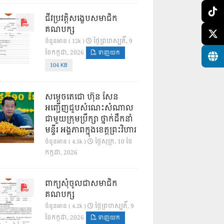
ជីវប្រវត្តិសង្ខេបសមាជិក
គណបក្ស
ថ្ងៃ​ព្រហស្បតិ៍, 9
ចំនួនអាន ( 12k )
ខែ​កក្កដា, 2026
ទាញយក
104 KB
សម្តេចតេជោ ហ៊ុន សែន
អញ្ជើញជួបសំណេះសំណាល
ជាមួយក្រុមប្រឹក្សា ថ្នាក់ដឹកនាំ
មន្ទីរ អង្គភាពក្នុងខេត្តព្រះវិហារ
ថ្ងៃ​សុក្រ, 10 ខែ​
ចំនួនអាន ( 4.5k )
កក្កដា, 2026
ពាក្យសុំចូលជាសមាជិក
គណបក្ស
ថ្ងៃ​ព្រហស្បតិ៍, 9
ចំនួនអាន ( 4.2k )
ខែ​កក្កដា, 2026
ទាញយក