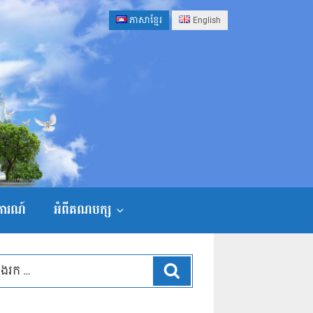
ភាសាខ្មែរ
English
ងការណ៍
អំពីគណបក្ស
ស្វែងរក