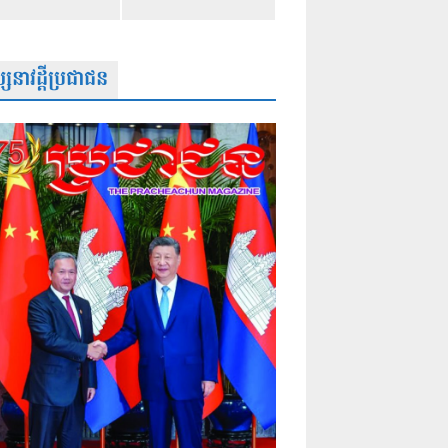
សនាវដ្តីប្រជាជន