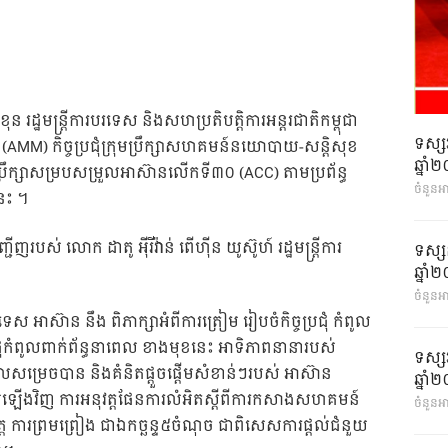
ុខុន រដ្ឋមន្រ្តីការបរទេស និងសហប្រតិបត្តិការអន្តរជាតិកម្ពុជា
ទស្ស
៊ាន (AMM) កិច្ចប្រជុំក្រុមប្រឹក្សាសហគមន៍នយោបាយ-សន្តិសុខ
ឆ្នា
មប្រឹក្សាសម្របសម្រួលអាស៊ានលើកទី៣០ (ACC) តាមប្រព័ន្ធ
ចំនួនអ
នេះ ។
ើញរបស់ លោក ដាតូ អ៉ីរីវ៉ាន់ ពើហ៊ីន យូស៊ូហ៍ រដ្ឋមន្ត្រីការ
ទស្ស
ឆ្នា
ចំនួនអា
របរទេស អាស៊ាន នឹង ពិភាក្សាអំពីការត្រៀម រៀបចំកិច្ចប្រជុំ កំពូល
ំកំពូលពាក់ព័ន្ធនាពេល ខាងមុខនេះ អាទិភាពនានារបស់
ទស្ស
សម្រេចបាន និងគំនិតផ្តួចផ្តើមសំខាន់ៗរបស់ អាស៊ាន
ឆ្នា
មើលឡើងវិញ ការអនុវត្តផែនការលំអិតស្តីពីការកសាងសហគមន៍
ចំនួនអា
ត្ត ការព្រមព្រៀង ជាឯកច្ឆន្ទ៥ចំណុច ជាពិសេសការផ្តល់ជំនួយ