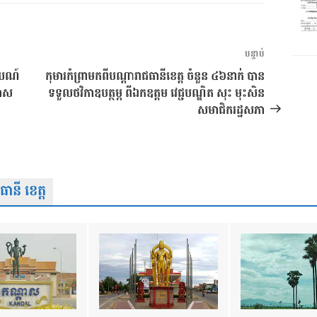
អត្ថបទ
បន្ទាប់
បន្ទាប់
រាយណ៍
កុមារកំព្រាមកពីបណ្តារាជធានីខេត្ត ចំនួន ៤៦នាក់ បាន
កាស
ទទួលថវិកាឧបត្ថម្ភ ពីឯកឧត្តម វេជ្ជបណ្ឌិត សុះ មុះសិន
សមាជិករដ្ឋសភា
នី ខេត្ត