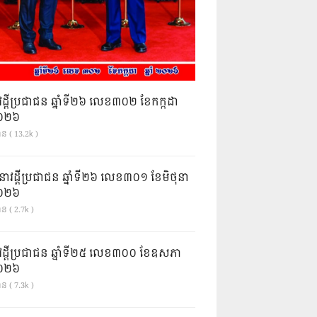
វដ្តីប្រជាជន ឆ្នាំទី២៦ លេខ៣០២ ខែកក្កដា
ំ២០២៦
ាន ( 13.2k )
នាវដ្ដីប្រជាជន ឆ្នាំទី២៦ លេខ៣០១ ខែមិថុនា
ំ២០២៦
ន ( 2.7k )
វដ្តីប្រជាជន ឆ្នាំទី២៥ លេខ៣០០ ខែឧសភា
ំ២០២៦
ន ( 7.3k )