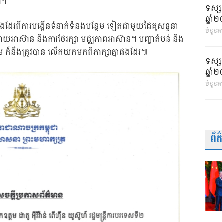
ា។
ទស្ស
ឆ្នា
្នាផងដែរពីការបង្កើនទំនាក់ទំនងបន្ថែម ទៀតជាមួយដៃគូសន្ទនា
ចំនួនអា
អាស៊ាន និងការថែរក្សា មជ្ឈភាពអាស៊ាន។ បញ្ហាតំបន់ និង
រួម ក៏នឹងត្រូវបាន លើកយកមកពិភាក្សាគ្នាផងដែរ៕
ទស្ស
ឆ្នា
ចំនួនអ
ព័