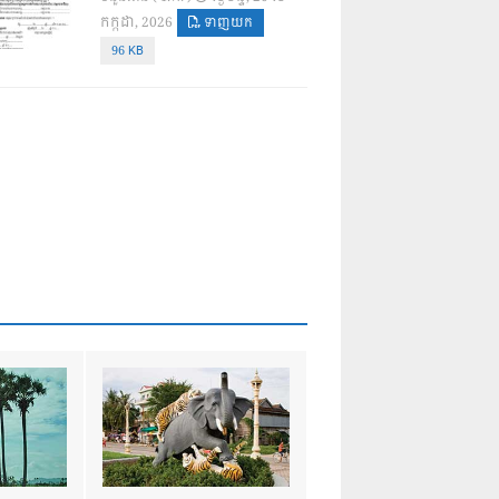
កក្កដា, 2026
ទាញយក
96 KB