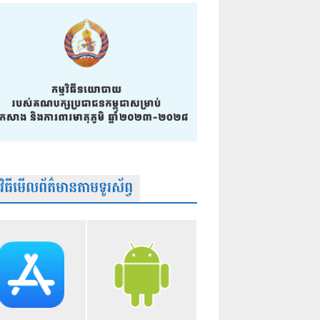
មវិធីមើលព័ត៌មានតាមទូរស័ព្វ