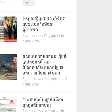
93 KB
ទស្សនាវដ្ដីប្រជាជន ឆ្នាំទី២៦
លេខ៣០១ ខែមិថុនា
ឆ្នាំ២០២៦
ថ្ងៃ​ពុធ, 15 ខែ​
ចំនួនអាន ( 2.7k )
កក្កដា, 2026
គណៈចលនាមហាជន រៀបចំ
បាឋកថាស៊េរី «កេរ
ដំណែលរស់៖ គុណតម្លៃ ៧
មករា» នៅវិមាន ៧ មករា
ថ្ងៃ​អាទិត្យ, 12 ខែ​
ចំនួនអាន ( 2.4k )
កក្កដា, 2026
E14.ពាក្យសុំបញ្ជាក់អំពីការ
ចូលរួមជីវភាពបក្ស
ថ្ងៃ​ចន្ទ, 20 ខែ​
ចំនួនអាន ( 1.7k )