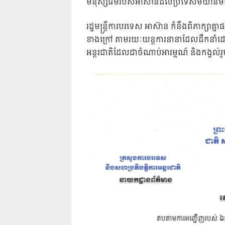
មនុស្សធម៌របស់អាស៊ានដល់ប្រទេសមីយ៉ាន់ម៉
រដ្ឋមន្រ្តីការបរទេស អាស៊ាន ក៏នឹងពិភាក្សាគ
ខាងក្រៅ តាមរយៈយន្តការនានាដែលដឹកនាំដោយ
អន្តរជាតិដែលជាចំណាប់អារម្មណ៍ និងកង្វល់