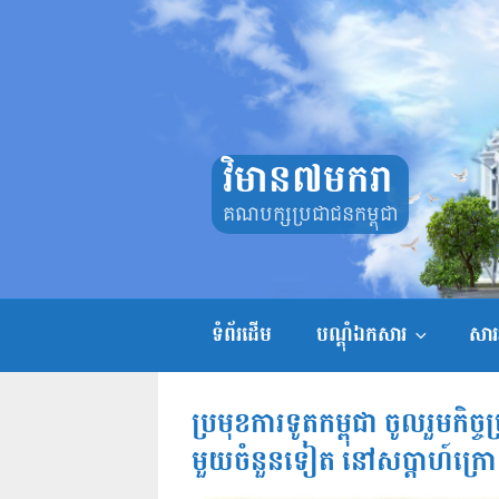
Skip
to
content
វិមាន៧មករា
គណបក្សប្រជាជនកម្ពុជា
ទំព័រដើម
បណ្តុំឯកសារ
សាររ
ប្រមុខការទូតកម្ពុជា ចូលរួមកិច្ចប្
មួយចំនួនទៀត នៅសប្តាហ៍ក្រ