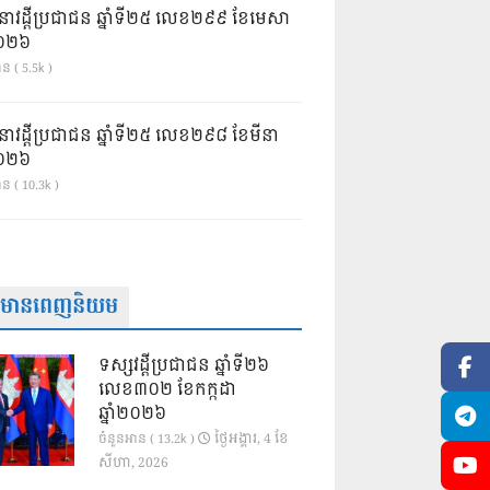
នាវដ្ដីប្រជាជន ឆ្នាំទី២៥ លេខ២៩៩ ខែមេសា
ំ២០២៦
ន ( 5.5k )
នាវដ្ដីប្រជាជន ឆ្នាំទី២៥ លេខ២៩៨ ខែមីនា
ំ២០២៦
ាន ( 10.3k )
ត៌មានពេញនិយម
ទស្សវដ្តីប្រជាជន ឆ្នាំទី២៦
លេខ៣០២ ខែកក្កដា
ឆ្នាំ២០២៦
ថ្ងៃ​អង្គារ, 4 ខែ​
ចំនួនអាន ( 13.2k )
សីហា, 2026