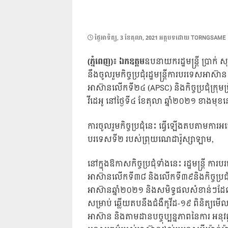
POSTED
ថ្ងៃ​អាទិត្យ, 3 ខែ​តុលា, 2021
អត្ថបទដោយ
TORNGSAME
ON
(ភ្នំពេញ)៖ ឯកឧត្តម
ឧបនាយករដ្ឋមន្រ្តី ប្រាក់ ស
នឹងចូលរួមកិច្ចប្រជុំរដ្ឋមន្រ្តីការបរទេសអាស
អាស៊ានលើកទី២៤ (APSC) និងកិច្ចប្រជុំក្រុ
វីដេអូ នៅថ្ងៃទី៤ ខែតុលា ឆ្នាំ២០២១ ខាងមុខ
ការចូលរួមកិច្ចប្រជុំនេះ ធ្វេីឡេីងតបតាមការអញ្ជ
បរទេសទី២ របស់ព្រុយណេដារ៉ូស្សាឡាម,
នៅក្នុងឱកាសកិច្ចប្រជុំទាំងនេះ រដ្ឋមន្រ្តី កា
អាស៊ានលើកទី៣៨ និងលើកទី៣៩និងកិច្ចប្រជុ
អាស៊ានឆ្នាំ២០២១ និងសមិទ្ធផលសំខាន់ៗដែល
សម្រាប់ ឆ្លើយតបនឹងជំងឺកូវីដ-១៩ ពិនិត្យ
អាស៊ាន និងតាមដានបច្ចុប្បន្នភាពនៃការ អនុវ