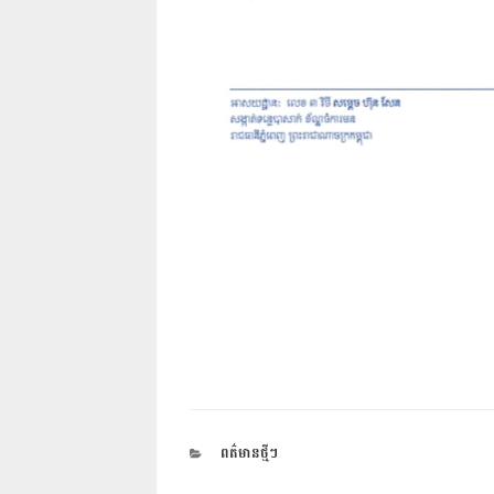
CATEGORIES
ពត៌មានថ្មីៗ