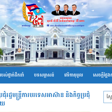
បស់ថ្នាក់ដឹកនាំ
បទសម្ភាសន៍
វេទិកាតុមូល
សេចក្ដីថ្លែ
រជុំរដ្ឋមន្រ្តីការបរទេសអាស៊ាន និងកិច្ចប្រជុំ
ោយ