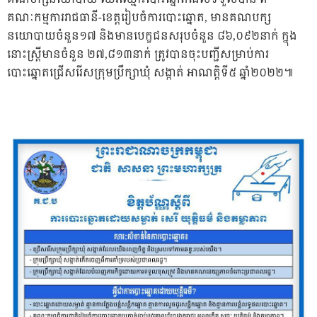
គណៈកម្មការរាជធានី-ខេត្តរៀបចំការបោះឆ្នោត, មានគណបក្ស
នយោបាយចំនួន១៧ និងមានបេក្ខជនសរុបចំនួន ៨៦,០៩២នាក់ ក្នុង
នោះស្រ្តីមានចំនួន ២៧,៨១៣នាក់ ត្រូវបានចុះបញ្ជីសម្រាប់ការ
បោះឆ្នោតជ្រើសរើសក្រុមប្រឹក្សាឃុំ សង្កាត់ អាណត្តិទី៥ ឆ្នាំ២០២២៕