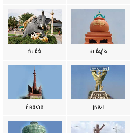
កំពង់ធំ
កំពង់ឆ្នាំង
កំពង់ចាម
ក្រចេះ