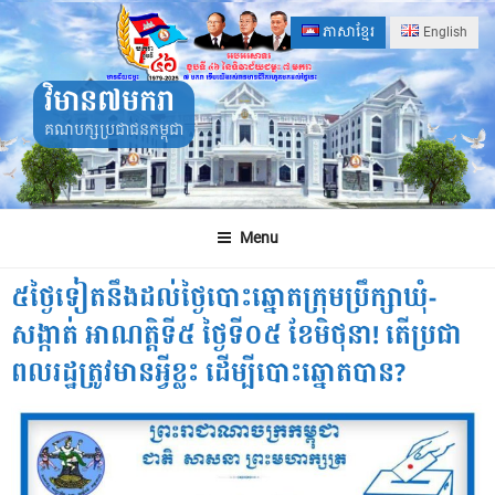
Skip
ភាសាខ្មែរ
English
to
content
វិមាន៧មករា
គណបក្សប្រជាជនកម្ពុជា
Menu
៥ថ្ងៃទៀតនឹងដល់ថ្ងៃបោះឆ្នោតក្រុមប្រឹក្សាឃុំ-
សង្កាត់ អាណត្តិទី៥ ថ្ងៃទី០៥ ខែមិថុនា! តើប្រជា
ពលរដ្ឋត្រូវមានអ្វីខ្លះ ដើម្បីបោះឆ្នោតបាន?