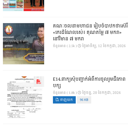
គណៈចលនាមហាជន រៀបចំបាឋកថាស៊េរី
«កេរដំណែលរស់៖ គុណតម្លៃ ៧ មករា»
នៅវិមាន ៧ មករា
ថ្ងៃ​អាទិត្យ, 12 ខែ​កក្កដា, 2026
ចំនួនអាន ( 2.5k )
E14.ពាក្យសុំបញ្ជាក់អំពីការចូលរួមជីវភាព
បក្ស
ថ្ងៃ​ចន្ទ, 20 ខែ​កក្កដា, 2026
ចំនួនអាន ( 1.8k )
ទាញយក
96 KB