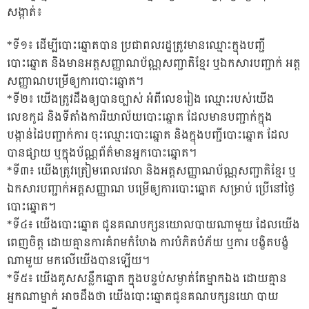
សង្កាត់៖
*ទី១៖ ដើម្បីបោះឆ្នោតបាន ប្រជាពលរដ្ឋត្រូវមានឈ្មោះក្នុងបញ្ជី
បោះឆ្នោត និងមានអត្តសញ្ញាណប័ណ្ណសញ្ជាតិខ្មែរ ឬឯកសារបញ្ជាក់ អត្ត
សញ្ញាណបម្រើឲ្យការបោះឆ្នោត។
*ទី២៖ យើងត្រូវដឹងឲ្យបានច្បាស់ អំពីលេខរៀង ឈ្មោះរបស់យើង
លេខកូដ និងទីតាំងការរិយាល័យបោះឆ្នោត ដែលមានបញ្ជាក់ក្នុង
បង្កាន់ដៃបញ្ជាក់ការ ចុះឈ្មោះបោះឆ្នោត និងក្នុងបញ្ជីបោះឆ្នោត ដែល
បានផ្សាយ ឬក្នុងប័ណ្ណព័ត៌មានអ្នកបោះឆ្នោត។
*ទី៣៖ យើងត្រូវត្រៀមពេលវេលា និងអត្តសញ្ញាណប័ណ្ណសញ្ជាតិខ្មែរ ឬ
ឯកសារបញ្ជាក់អត្តសញ្ញាណ បម្រើឲ្យការបោះឆ្នោត សម្រាប់ ប្រើនៅថ្ងៃ
បោះឆ្នោត។
*ទី៤៖ យើងបោះឆ្នោត ជូនគណបក្សនយោលបាយណាមួយ ដែលយើង
ពេញចិត្ត ដោយគ្មានការគំរាមកំហែង ការបំភិតបំភ័យ ឬការ បង្ខិតបង្ខំ
ណាមួយ មកលើយើងបានឡើយ។
*ទី៥៖ យើងគូសសន្លឹកឆ្នោត ក្នុងបន្ទប់សម្ងាត់តែម្នាកឯង ដោយគ្មាន
អ្នកណាម្នាក់ អាចដឹងថា យើងបោះឆ្នោតជូនគណបក្សនយោ បាយ