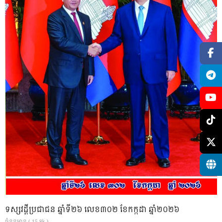
ទស្សវដ្តីប្រជាជន ឆ្នាំទី២៦ លេខ៣០២ ខែកក្កដា ឆ្នាំ២០២៦
ចំនួនអាន ( 15.8k )