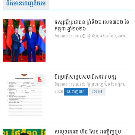
ព័ត៌មានពេញនិយម
ទស្សវដ្តីប្រជាជន ឆ្នាំទី២៦ លេខ៣០២ ខែ
កក្កដា ឆ្នាំ២០២៦
ថ្ងៃ​អង្គារ, 4 ខែ​សីហា, 2026
ចំនួនអាន ( 15.8k )
ជីវប្រវត្តិសង្ខេបសមាជិកគណបក្ស
ថ្ងៃ​ព្រហស្បតិ៍, 9 ខែ​កក្កដា,
ចំនួនអាន ( 12.1k )
2026
ទាញយក
104 KB
សម្តេចតេជោ ហ៊ុន សែន អញ្ជើញជួប