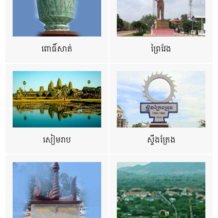
ពោធិ៍សាត់
ព្រៃវែង
សៀមរាប
ស្ទឹងត្រែង