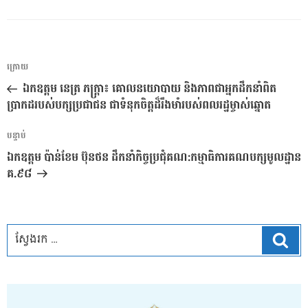
ការ​
អត្ថបទ
ក្រោយ
នាំទិស​
មុន
ឯកឧត្តម នេត្រ ភក្ត្រា៖ គោលនយោបាយ និងភាពជាអ្នកដឹកនាំពិត
ប្រកាស
ប្រាកដរបស់បក្សប្រជាជន ជាទំនុកចិត្តដ៏រឹងមាំរបស់ពលរដ្ឋម្ចាស់ឆ្នោត
អត្ថបទ
បន្ទាប់
បន្ទាប់
ឯកឧត្តម​ ប៉ាន់ខែម​ ប៊ុនថន​ ដឹកនាំកិច្ចប្រជុំ​គណ:កម្មាធិការគណបក្សមូលដ្ឋាន​
គ.៩៨​
ស្វែ