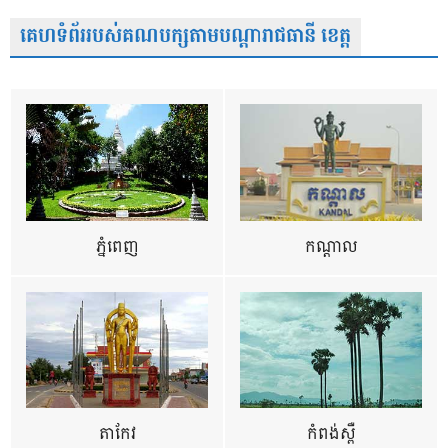
គេហទំព័ររបស់គណបក្សតាមបណ្តារាជធានី ខេត្ត
ភ្នំពេញ
កណ្តាល
តាកែវ
កំពង់ស្ពឺ