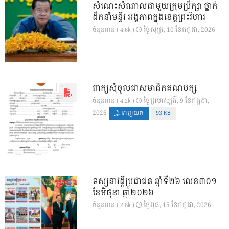
សំណេះសំណាលជាមួយក្រុមប្រឹក្សា ថ្នាក់
ដឹកនាំមន្ទីរ អង្គភាពក្នុងខេត្តព្រះវិហារ
ថ្ងៃ​សុក្រ, 10 ខែ​កក្កដា, 2026
ចំនួនអាន ( 4.6k )
ពាក្យសុំចូលជាសមាជិកគណបក្ស
ថ្ងៃ​ព្រហស្បតិ៍, 9 ខែ​កក្កដា,
ចំនួនអាន ( 4.2k )
2026
ទាញយក
93 KB
ទស្សនាវដ្ដីប្រជាជន ឆ្នាំទី២៦ លេខ៣០១
ខែមិថុនា ឆ្នាំ២០២៦
ថ្ងៃ​ពុធ, 15 ខែ​កក្កដា, 2026
ចំនួនអាន ( 2.8k )