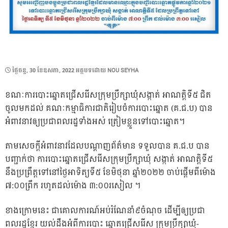
POSTED
ថ្ងៃ​ចន្ទ, 30 ខែ​ឧសភា, 2022
អត្ថបទដោយ
NOU SEYHA
ON
ខណៈការបោះឆ្នោតជ្រើសរើសក្រុមប្រឹក្សាឃុំសង្កាត់ អាណត្តិទី៥ ជិត
ចូលមកដល់ គណៈកម្មាធិការជាតិរៀបចំការបោះឆ្នោត (គ.ជ.ប) បាន
អំពាវនាវឲ្យប្រជាពលរដ្ឋទាំងអស់ ត្រៀមខ្លួនទៅបោះឆ្នោត។
តាមសេចក្តីអំពាវនាវដែលបណ្ដាញព័ត៌មាន ទទួលបាន គ.ជ.ប បាន
បញ្ជាក់ថា ការបោះឆ្នោតជ្រើសរើសក្រុមប្រឹក្សាឃុំ សង្កាត់ អាណត្តិទី៥
នឹងប្រព្រឹត្តទៅនៅថ្ងៃអាទិត្យទី៥ ខែមិថុនា ឆ្នាំ២០២២ ចាប់ផ្តើមពីម៉ោង
៧:០០ព្រឹក រហូតដល់ម៉ោង ៣:០០រសៀល ។
ខាងក្រោមនេះ ជាគោលការណ៍អប់រំណែនាំ៩ចំណុច ដើម្បីឲ្យប្រជា
ពលរដ្ឋខ្មែរ យល់ដឹងអំពីការបោះ ឆ្នោតជ្រើសរើស ក្រុមប្រឹក្សាឃុំ-