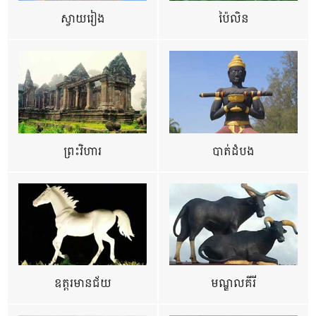
ស្វាយរៀង
ប៉ៃលិន
ព្រះវិហារ
បាត់ដំបង
ឧត្ដរមានជ័យ
មណ្ឌលគីរី