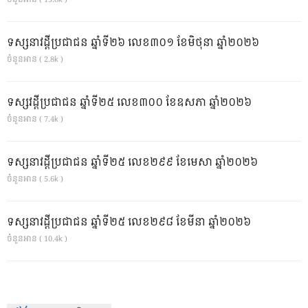
ទស្សនាវដ្ដីប្រជាជន ឆ្នាំទី២៦ លេខ៣០១ ខែមិថុនា ឆ្នាំ២០២៦
ចំនួនអាន ( 2.8k )
ទស្សវដ្តីប្រជាជន ឆ្នាំទី២៥ លេខ៣០០ ខែឧសភា ឆ្នាំ២០២៦
ចំនួនអាន ( 7.4k )
ទស្សនាវដ្ដីប្រជាជន ឆ្នាំទី២៥ លេខ២៩៩ ខែមេសា ឆ្នាំ២០២៦
ចំនួនអាន ( 5.6k )
ទស្សនាវដ្ដីប្រជាជន ឆ្នាំទី២៥ លេខ២៩៨ ខែមីនា ឆ្នាំ២០២៦
ចំនួនអាន ( 10.4k )