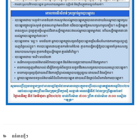
CATEGORIES
ពត៌មានថ្មីៗ