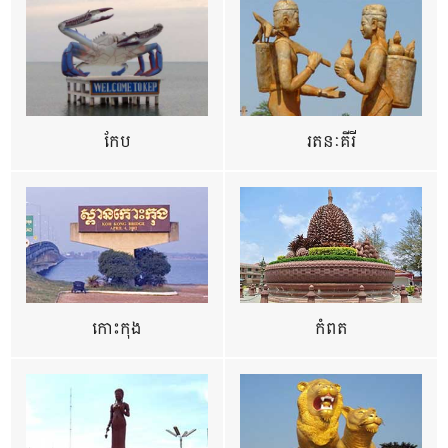
កែប
រតនៈគីរី
កោះកុង
កំពត