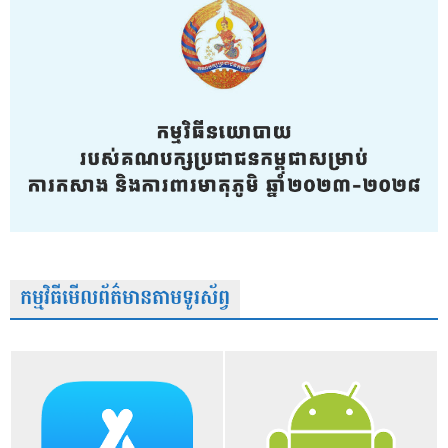
កម្មវិធីមើលព័ត៌មានតាមទូរស័ព្វ