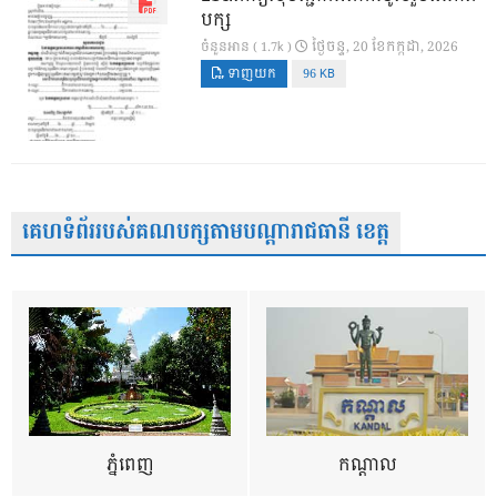
បក្ស
ថ្ងៃ​ចន្ទ, 20 ខែ​កក្កដា, 2026
ចំនួនអាន ( 1.7k )
ទាញយក
96 KB
គេហទំព័ររបស់គណបក្សតាមបណ្តារាជធានី ខេត្ត
ភ្នំពេញ
កណ្តាល