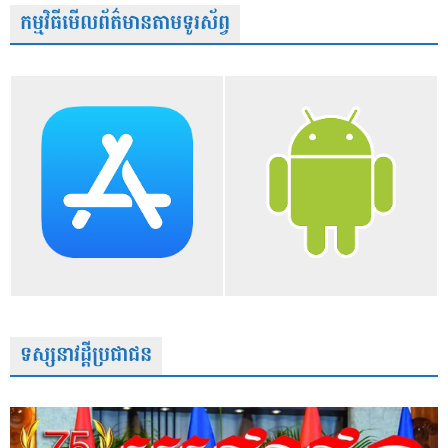
កម្មវិធីមើលព័ត៌មានតាមទូរស័ព្វ
ទស្សនាវដ្តីប្រជាជន