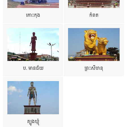
កោះកុង
កំពត
ប. មានជ័យ
ព្រះសីហនុ
ត្បូងឃ្មុំ