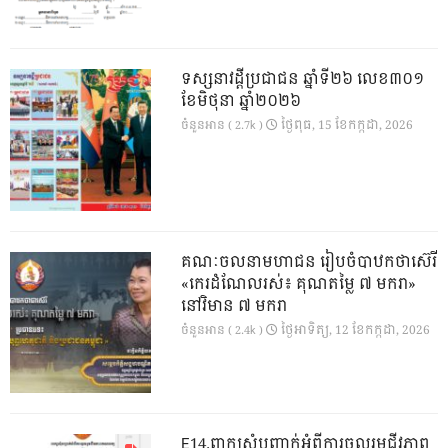
ទស្សនាវដ្ដីប្រជាជន ឆ្នាំទី២៦ លេខ៣០១
ខែមិថុនា ឆ្នាំ២០២៦
ថ្ងៃ​ពុធ, 15 ខែ​កក្កដា, 2026
ចំនួនអាន ( 2.7k )
គណៈចលនាមហាជន រៀបចំបាឋកថាស៊េរី
«កេរដំណែលរស់៖ គុណតម្លៃ ៧ មករា»
នៅវិមាន ៧ មករា
ថ្ងៃ​អាទិត្យ, 12 ខែ​កក្កដា, 2026
ចំនួនអាន ( 2.4k )
E14.ពាក្យសុំបញ្ជាក់អំពីការចូលរួមជីវភាព