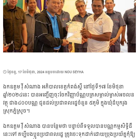
POSTED
ថ្ងៃ​ចន្ទ, 17 ខែ​មិថុនា, 2024
អត្ថបទដោយ
NOU SEYHA
ON
ឯកឧត្តម វ៉ី សំណាង អភិបាលខេត្តកំពង់ស្ពឺ នៅថ្ងៃទី១៧ ខែមិថុនា
ឆ្នាំ២០២៤នេះ បានអញ្ជើញចុះចែកវិញ្ញាប័ណ្ណបត្រសម្ភាល់ម្ចាស់អចលន
វត្ថុ ជាង៤០០បណ្ណ ជូនដល់ប្រជាពលរដ្ឋចំនួន ៥ភូមិ ក្នុងឃុំដំបូករូង
ស្រុកភ្នំស្រួច។
ឯកឧត្តម វ៉ី សំណាង បានបន្ថែមថា បន្ទាប់ពីទទួលបានបណ្ណកម្មសិទ្ធិដី
នេះទៅ គប្បីបងប្អូនប្រជាពលរដ្ឋ ត្រូវចេះទុកដាក់ដោយប្រុងប្រយ័ត្នកុំឱ្យ