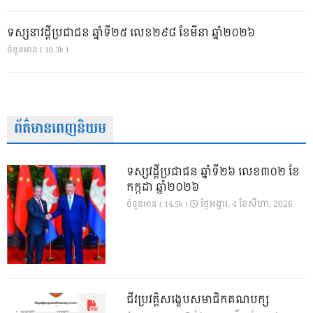
ទស្សនាវដ្ដីប្រជាជន ឆ្នាំទី២៥ លេខ២៩៨ ខែមីនា ឆ្នាំ២០២៦
ចំនួនអាន ( 10.3k )
ព័ត៌មានពេញនិយម
ទស្សវដ្តីប្រជាជន ឆ្នាំទី២៦ លេខ៣០២ ខែ
កក្កដា ឆ្នាំ២០២៦
ថ្ងៃ​អង្គារ, 4 ខែ​សីហា, 2026
ចំនួនអាន ( 14.5k )
ជីវប្រវត្តិសង្ខេបសមាជិកគណបក្ស