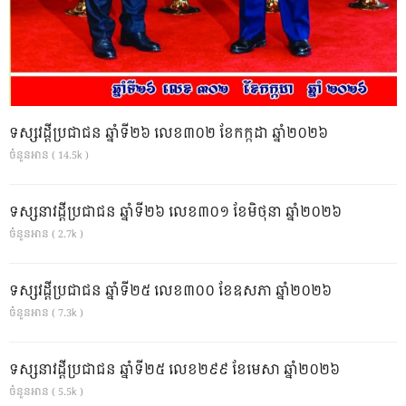
ទស្សវដ្តីប្រជាជន ឆ្នាំទី២៦ លេខ៣០២ ខែកក្កដា ឆ្នាំ២០២៦
ចំនួនអាន ( 14.5k )
ទស្សនាវដ្ដីប្រជាជន ឆ្នាំទី២៦ លេខ៣០១ ខែមិថុនា ឆ្នាំ២០២៦
ចំនួនអាន ( 2.7k )
ទស្សវដ្តីប្រជាជន ឆ្នាំទី២៥ លេខ៣០០ ខែឧសភា ឆ្នាំ២០២៦
ចំនួនអាន ( 7.3k )
ទស្សនាវដ្ដីប្រជាជន ឆ្នាំទី២៥ លេខ២៩៩ ខែមេសា ឆ្នាំ២០២៦
ចំនួនអាន ( 5.5k )