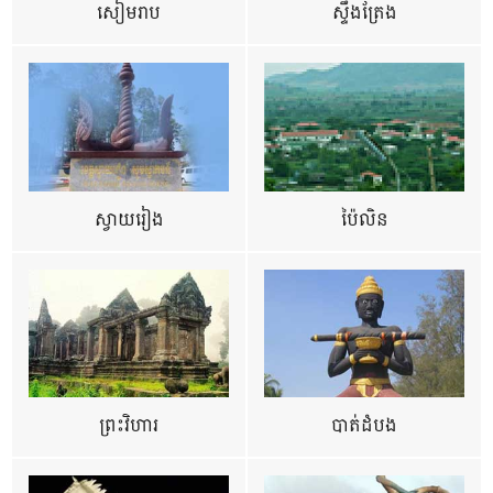
សៀមរាប
ស្ទឹងត្រែង
ស្វាយរៀង
ប៉ៃលិន
ព្រះវិហារ
បាត់ដំបង