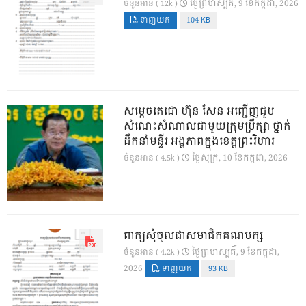
ថ្ងៃ​ព្រហស្បតិ៍, 9 ខែ​កក្កដា, 2026
ចំនួនអាន ( 12k )
ទាញយក
104 KB
សម្តេចតេជោ ហ៊ុន សែន អញ្ជើញជួប
សំណេះសំណាលជាមួយក្រុមប្រឹក្សា ថ្នាក់
ដឹកនាំមន្ទីរ អង្គភាពក្នុងខេត្តព្រះវិហារ
ថ្ងៃ​សុក្រ, 10 ខែ​កក្កដា, 2026
ចំនួនអាន ( 4.5k )
ពាក្យសុំចូលជាសមាជិកគណបក្ស
ថ្ងៃ​ព្រហស្បតិ៍, 9 ខែ​កក្កដា,
ចំនួនអាន ( 4.2k )
2026
ទាញយក
93 KB