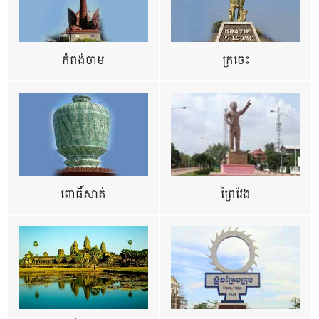
កំពង់ចាម
ក្រចេះ
ពោធិ៍សាត់
ព្រៃវែង