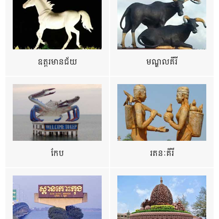
ឧត្ដរមានជ័យ
មណ្ឌលគីរី
កែប
រតនៈគីរី