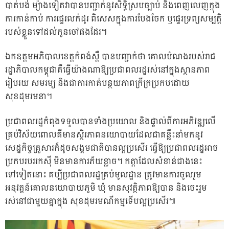
បាត់បង់ ម្យ៉ាងទៀតវាបានបញ្ជាក់នូវសិទ្ធិស្របច្បាប់ និងពេញលេញក្នុង
ការកាន់កាប់ ការផ្ទេរលក់ដូរ ពិសេសក្នុងការបែងចែក ឬផ្ទេរទ្រព្យសម្បត្តិ
របស់ខ្លួនទៅដល់កូនចៅផងដែរ។
ឯកឧត្តមអភិបាលខេត្តកំពង់ស្ពឺ បានបញ្ជាក់ថា គោលបំណងរបស់រាជ
រដ្ឋាភិបាលកម្ពុជាគឺធ្វើយ៉ាងណាឱ្យប្រជាពលរដ្ឋរស់នៅក្នុងស្ថានភាព
រៀបរយ សមរម្យ និងជាការកាត់បន្ថយភាពក្រីក្រប្រកបដោយ
សុខដុមរមនា។
ប្រជាពលរដ្ឋកំពុងទទួលបានទាំងប្រយោល និងផ្ទាល់ពីការអភិវឌ្ឍលើ
គ្រប់វិស័យពោលគឺមានស្ថិរភាពនយោបាយដែលជាគន្លឹះនាំមកនូវ
សេដ្ឋកិច្ចគ្រួសារក៏ដូចសង្គមជាតិបានល្អប្រសើរ ធ្វើឱ្យប្រជាពលរដ្ឋអាច
ប្រកបរបររកស៊ី មិនមានការភ័យខ្លាច។ កត្តាដែលសំខាន់ជាងនេះ
ទៅទៀតនោះ គប្បីប្រជាពលរដ្ឋគ្រប់មូលដ្ឋាន ត្រូវមានការចូលរួម
អនុវត្តន៍គោលនយោបាយភូមិ ឃុំ មានសុវត្ថិភាពឱ្យបាន និងចេះរួម
រស់នៅជាមួយគ្នាក្នុង សុខដុមរមណីកម្មទើបល្អប្រសើរ៕