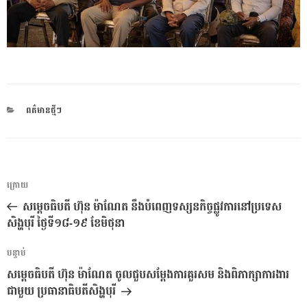
CATEGORIES
ពត៌មានថ្មីៗ
ការ​
អត្ថបទ
ក្រោយ
នាំទិស​
មុន
សម្តេចធិបតី ហ៊ុន ម៉ាណែត នឹងបំពេញទស្សនកិច្ចផ្លូវការនៅប្រទេស
ប្រកាស
សិង្ហបុរី ថ្ងៃទី១៨-១៩ ខែមិថុនា
អត្ថបទ
បន្ទាប់
បន្ទាប់
សម្តេចធិបតី ហ៊ុន ម៉ាណែត ចូលជួបសម្តែងការគួរសម និងពិភាក្សាការងារ
ជាមួយ ប្រធានាធិបតីសិង្ហបុរី