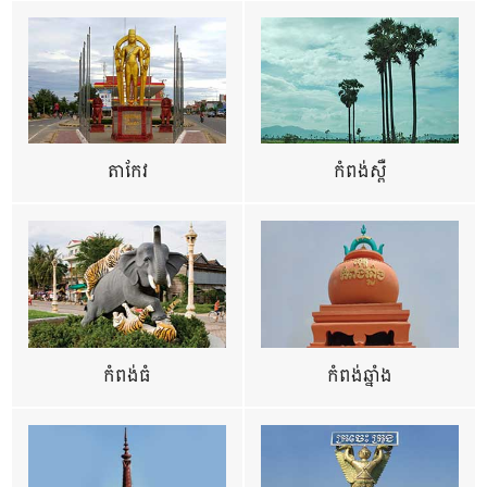
តាកែវ
កំពង់ស្ពឺ
កំពង់ធំ
កំពង់ឆ្នាំង