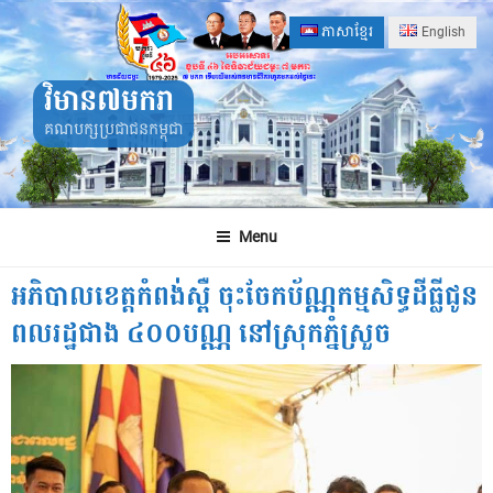
Skip
ភាសាខ្មែរ
English
to
content
វិមាន៧មករា
គណបក្សប្រជាជនកម្ពុជា
Menu
អភិបាលខេត្តកំពង់ស្ពឺ ចុះចែកប័ណ្ណកម្មសិទ្ធដីធ្លីជូន
ពលរដ្ឋជាង ៤០០បណ្ណ នៅស្រុកភ្នំស្រួច