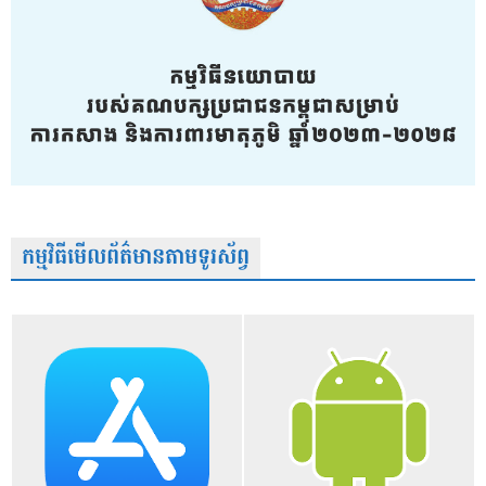
កម្មវិធីមើលព័ត៌មានតាមទូរស័ព្វ