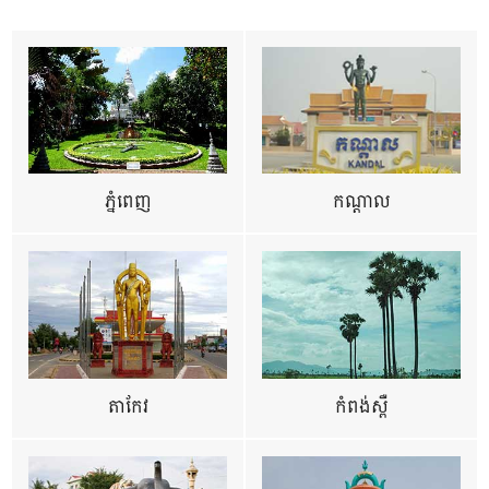
ភ្នំពេញ
កណ្តាល
តាកែវ
កំពង់ស្ពឺ