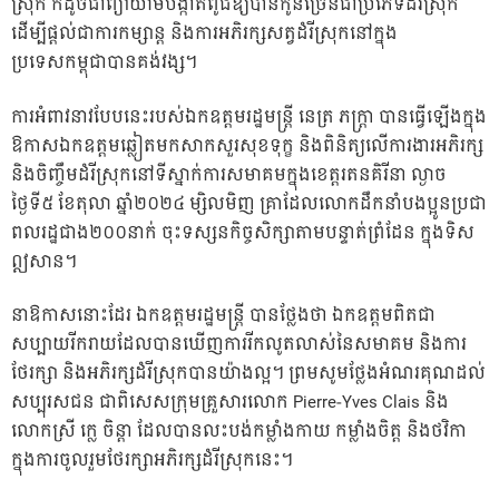
ស្រុក ក៏ដូចជាព្យាយាមបង្កាត់ពូជឱ្យបានកូនច្រើនជាប្រភេទដំរីស្រុក
ដើម្បីផ្តល់ជាការកម្សាន្ត និងការអភិរក្សសត្វដំរីស្រុកនៅក្នុង
ប្រទេសកម្ពុជាបានគង់វង្ស។
ការអំពាវនាវបែបនេះរបស់ឯកឧត្តមរដ្ឋមន្ត្រី នេត្រ ភក្ត្រា បានធ្វើឡើងក្នុង
ឱកាសឯកឧត្តមឆ្លៀតមកសាកសួរសុខទុក្ខ និងពិនិត្យលើការងារអភិរក្ស
និងចិញ្ចឹមដំរីស្រុកនៅទីស្នាក់ការសមាគមក្នុងខេត្តរតនគិរីនា ល្ងាច
ថ្ងៃទី៥ ខែតុលា ឆ្នាំ២០២៤ ម្សិលមិញ គ្រាដែលលោកដឹកនាំបងប្អូនប្រជា
ពលរដ្ឋជាង២០០នាក់ ចុះទស្សនកិច្ចសិក្សាតាមបន្ទាត់ព្រំដែន ក្នុងទិស
ឦសាន។
នាឱកាសនោះដែរ ឯកឧត្តមរដ្ឋមន្ត្រី បានថ្លែងថា ឯកឧត្តមពិតជា
សប្បាយរីករាយដែលបានឃើញការរីកលូតលាស់នៃសមាគម និងការ
ថែរក្សា និងអភិរក្សដំរីស្រុកបានយ៉ាងល្អ។ ព្រមសូមថ្លែងអំណរគុណដល់
សប្បុរសជន ជាពិសេសក្រុមគ្រួសារលោក Pierre-Yves Clais និង
លោកស្រី ក្លេ ចិន្តា ដែលបានលះបង់កម្លាំងកាយ កម្លាំងចិត្ត និងថវិកា
ក្នុងការចូលរួមថែរក្សាអភិរក្សដំរីស្រុកនេះ។