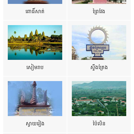
ពោធិ៍សាត់
ព្រៃវែង
សៀមរាប
ស្ទឹងត្រែង
ស្វាយរៀង
ប៉ៃលិន