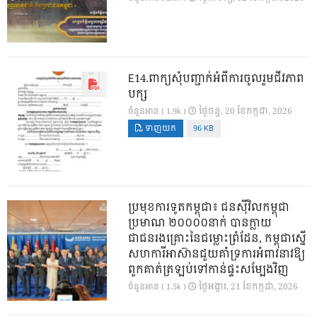
E14.ពាក្យសុំបញ្ជាក់អំពីការចូលរួមជីវភាព
បក្ស
ថ្ងៃ​ចន្ទ, 20 ខែ​កក្កដា, 2026
ចំនួនអាន ( 1.9k )
ទាញយក
96 KB
ប្រមុខការទូតកម្ពុជា៖ ជនស៊ីវិលកម្ពុជា
ប្រមាណ ២០០០០នាក់ បានក្លាយ
ជាជនរងគ្រោះនៃជម្លោះព្រំដែន, កម្ពុជាស្នើ
សហការីអាស៊ានជួយគាំទ្រការអំពាវនាវឱ្យ
ពួកគាត់ត្រឡប់ទៅកាន់ផ្ទះសម្បែងវិញ
ថ្ងៃ​អង្គារ, 21 ខែ​កក្កដា, 2026
ចំនួនអាន ( 1.5k )