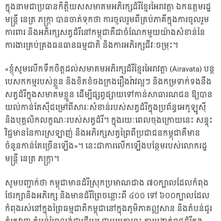
ក្នុងនាមជាប្រធានកិត្តិយសសមាគមអភិរក្សដំរីខ្មែរអៃរាវត្តា ឯកឧត្តមរដ្ឋ
មន្ត្រី នេត្រ ភក្ត្រា បានចាត់ទុកថា ការចូលរួមពីគ្រប់ភាគីក្នុងការចូលរួម
ការពារ និងអភិរក្សសត្វដំរីនៅកម្ពុជាគឺជាចំណែកមួយយ៉ាងសំខាន់នៃ
ការងារគ្រប់គ្រងធនធានធម្មជាតិ និងការអភិរក្សជីវៈចម្រុះ។
«ខ្ញុំសូមលើកទឹកចិត្តដល់សមាគមអភិរក្សដំរីខ្មែរអៃរាវត្តា (Airavata) បន្ត
បេសកកម្មរបស់ខ្លួន និងខិតខំចងក្រងរឿងរ៉ាវល្អៗ និងកម្រទាក់ទងនឹង
សត្វដំរីក្នុងសមាគមខ្លួន ដើម្បីផ្សព្វផ្សាយទៅកាន់សាធារណជន ឱ្យបាន
យល់កាន់តែស៊ីជម្រៅពីសារៈសំខាន់របស់សត្វដំរីក្នុងប្រព័ន្ធអេកូឡូស៊ី
និងបុគ្គលិកលក្ខណៈរបស់សត្វដំរី។ ក្នុងរយៈពេលចុងក្រោយនេះ សន្ទុះ
វិជ្ជមាននៃការស្រឡាញ់ និងអភិរក្សសត្វព្រៃពីប្រជាជនកម្ពុជាគឺមាន
ចំនួនកាន់តែច្រើនឡើង»។ នេះជាការលើកឡើងបន្ថែមរបស់លោករដ្ឋ
មន្ត្រី នេត្រ ភក្ត្រា។
សូមបញ្ជាក់ថា កម្ពុជាមានដំរីស្រុកប្រមាណជាង ៧០ក្បាលដែលកំពុង
ថែរក្សានិងអភិរក្ស និងមានដំរីព្រៃចន្លោះពី ៤០០ ទៅ ៦០០ក្បាលដែល
កំពុងរស់នៅក្នុងព្រៃធម្មជាតិកម្ពុជានៅក្នុងភូមិភាគឦសាន និងតំបន់ជួរ