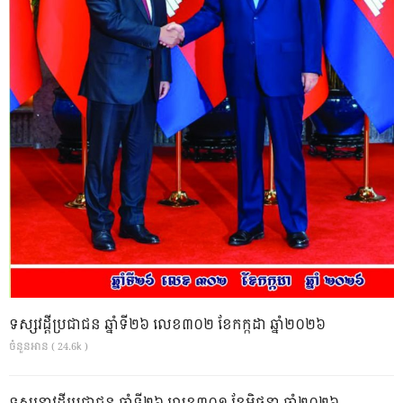
ទស្សវដ្តីប្រជាជន ឆ្នាំទី២៦ លេខ៣០២ ខែកក្កដា ឆ្នាំ២០២៦
ចំនួនអាន ( 24.6k )