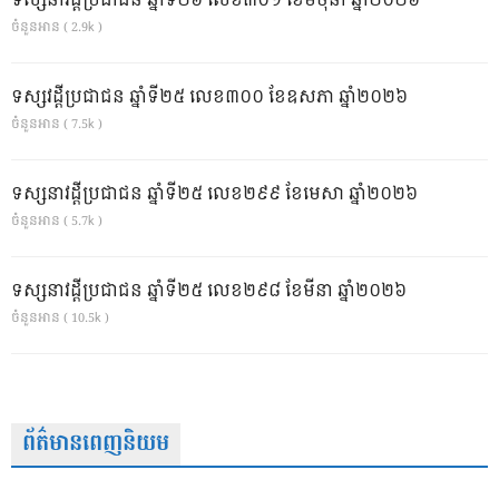
ទស្សនាវដ្ដីប្រជាជន ឆ្នាំទី២៦ លេខ៣០១ ខែមិថុនា ឆ្នាំ២០២៦
ចំនួនអាន ( 2.9k )
ទស្សវដ្តីប្រជាជន ឆ្នាំទី២៥ លេខ៣០០ ខែឧសភា ឆ្នាំ២០២៦
ចំនួនអាន ( 7.5k )
ទស្សនាវដ្ដីប្រជាជន ឆ្នាំទី២៥ លេខ២៩៩ ខែមេសា ឆ្នាំ២០២៦
ចំនួនអាន ( 5.7k )
ទស្សនាវដ្ដីប្រជាជន ឆ្នាំទី២៥ លេខ២៩៨ ខែមីនា ឆ្នាំ២០២៦
ចំនួនអាន ( 10.5k )
ព័ត៌មានពេញនិយម