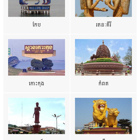
កែប
រតនៈគីរី
កោះកុង
កំពត