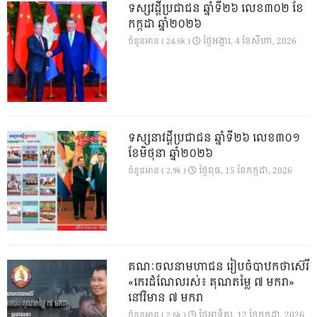
ទស្សវដ្តីប្រជាជន ឆ្នាំទី២៦ លេខ៣០២ ខែ
កក្កដា ឆ្នាំ២០២៦
ថ្ងៃ​អង្គារ, 4 ខែ​សីហា, 2026
ចំនួនអាន ( 24.6k )
ទស្សនាវដ្ដីប្រជាជន ឆ្នាំទី២៦ លេខ៣០១
ខែមិថុនា ឆ្នាំ២០២៦
ថ្ងៃ​ពុធ, 15 ខែ​កក្កដា, 2026
ចំនួនអាន ( 2.9k )
គណៈចលនាមហាជន រៀបចំបាឋកថាស៊េរី
«កេរដំណែលរស់៖ គុណតម្លៃ ៧ មករា»
នៅវិមាន ៧ មករា
ថ្ងៃ​អាទិត្យ, 12 ខែ​កក្កដា, 2026
ចំនួនអាន ( 2.6k )