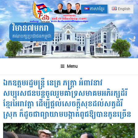
Skip
ភាសាខ្មែរ
English
to
content
វិមាន៧មករា
គណបក្សប្រជាជនកម្ពុជា
Menu
ឯកឧត្តមរដ្ឋមន្ត្រី នេត្រ ភក្ត្រា អំពាវនាវ
សប្បុរសជនបន្តចូលរួមគាំទ្រសមាគមអភិរក្សដំរី
ខ្មែរអៃរាវត្តា ដើម្បីផ្តល់សេចក្តីសុខដល់សត្វដំរី
ស្រុក ក៏ដូចជាព្យាយាមបង្កាត់ពូជឱ្យបានកូនច្រើន