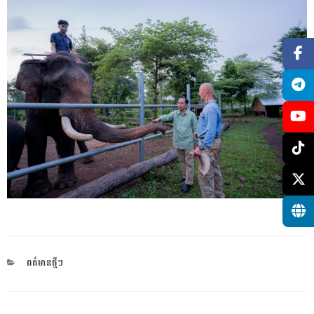
CATEGORIES
ពត៌មានថ្មីៗ