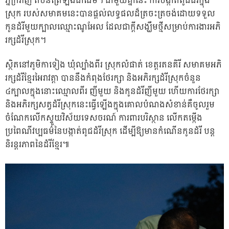
ភ្នំក្រវាញ តំបន់ព្រៃឡង់ជាដើម។ ជាមួយគ្នានេះ ការបង្កាត់ពូជដំរីក្នុង
ស្រុក របស់សមាគមនេះបានផ្តល់លទ្ធផលដ៏ត្រចះត្រចង់ដោយទទួល
កូនដំរីមួយក្បាលឈ្មោះណូអែល ដែលជាក្តីសង្ឃឹមថ្មីសម្រាប់ការងារអភិ
រក្សដំរីស្រុក។
ស្ថិតនៅភូមិកាទៀង ឃុំល្បាំងពីរ ស្រុកលំផាត់ ខេត្តរតនគិរី សមាគមអភិ
រក្សដំរីខ្មែរអៃរាវត្តា បាននឹងកំពុងថែរក្សា និងអភិរក្សដំរីស្រុកចំនួន
៤ក្បាលក្នុងនោះឈ្មោលពីរ ញីមួយ និងកូនដំរីញីមួយ ហើយការថែរក្សា
និងអភិរក្សសត្វដំរីស្រុកនេះធ្វើឡើងក្នុងគោលបំណងសំខាន់គឺចូលរួម
ចំណែកលើកស្ទួយវិស័យទេសចរណ៍ ការពារបរិស្ថាន លើកតម្កើង
ប្រពៃណីវប្បធម៌នៃបង្កាត់ពូជដំរីស្រុក ដើម្បីឱ្យមានកំណើនកូនដំរី បន្ត
និរន្តរភាពនៃដំរីខ្មែរ៕