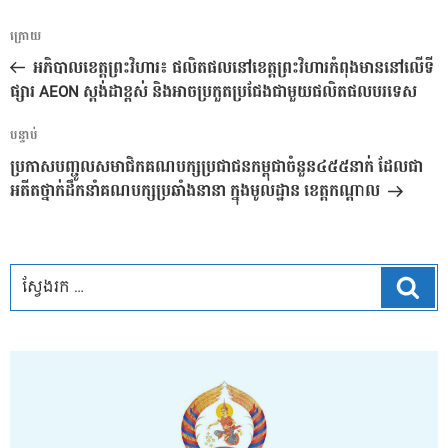
ការ​
អត្ថបទ
ក្រោយ
នាំទិស​
មុន
អភិបាលខេត្តព្រះវិហារ៖ ផលិតផលនៅខេត្តព្រះវិហារកំពុងមាននៅលើទី
ប្រកាស
ផ្សារ AEON ស្តង់ដាខ្ពស់ និងអាចប្រកួតប្រជែងជាមួយផលិតផលបរទេស
អត្ថបទ
បន្ទាប់
បន្ទាប់
ប្រកាសបញ្ជូលសមាជិកគណបក្សប្រជាជនកម្ពុជាចំនួន៤៥៥នាក់ ដែលជា
អតីតថ្នាក់ដឹកនាំគណបក្សប្រឆាំងនានា ក្នុងមូលដ្ឋាន ខេត្តកណ្តាល
ស្វែ