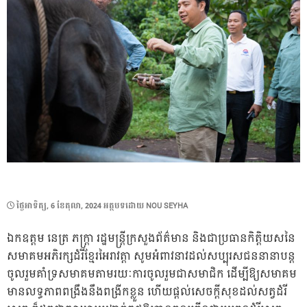
POSTED
ថ្ងៃ​អាទិត្យ, 6 ខែ​តុលា, 2024
អត្ថបទដោយ
NOU SEYHA
ON
ឯកឧត្តម នេត្រ ភក្ត្រា រដ្ឋមន្ត្រីក្រសួងព័ត៌មាន និងជាប្រធានកិត្តិយសនៃ
សមាគមអភិរក្សដំរីខ្មែរអៃរាវត្តា សូមអំពាវនាវដល់សប្បុរសជននានាបន្ត
ចូលរួមគាំទ្រសមាគមតាមរយៈការចូលរួមជាសមាជិក ដើម្បីឱ្យសមាគម
មានលទ្ធភាពពង្រឹងនឹងពង្រីកខ្លួន ហើយផ្តល់សេចក្តីសុខដល់សត្វដំរី