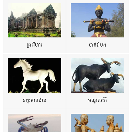
ព្រះវិហារ
បាត់ដំបង
ឧត្ដរមានជ័យ
មណ្ឌលគីរី