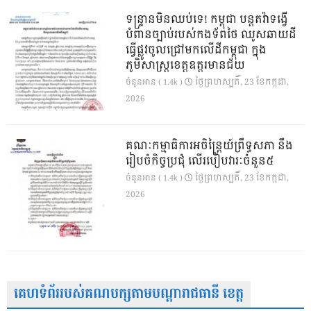
ទន្ទ្រានមិនឈប់ទេ! កម្ពុជា បន្តតវ៉ាទង្វើ
បំពានច្បាប់របស់កងទ័ពថៃ ឈូសឆាយដី
ធ្វើផ្លូវចូលជ្រៅមកលើដីកម្ពុជា ក្នុង
ភូមិសាស្ត្រខេត្តឧត្តរមានជ័យ
ថ្ងៃ​ព្រហស្បតិ៍, 23 ខែ​កក្កដា,
ចំនួនអាន ( 1.4k )
2026
គណៈកម្មាធិការអចិន្ត្រៃយ៍ព្រឹទ្ធសភា នឹង
រៀបចំកិច្ចប្រជុំ លើរបៀបវារៈចំនួន៥
ថ្ងៃ​ព្រហស្បតិ៍, 23 ខែ​កក្កដា,
ចំនួនអាន ( 1.4k )
2026
គេហទំព័ររបស់គណបក្សតាមបណ្តារាជធានី ខេត្ត