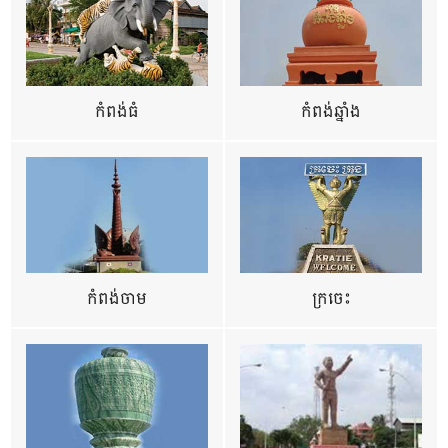
កំពង់ធំ
កំពង់ឆ្នាំង
កំពង់ចាម
ក្រចេះ