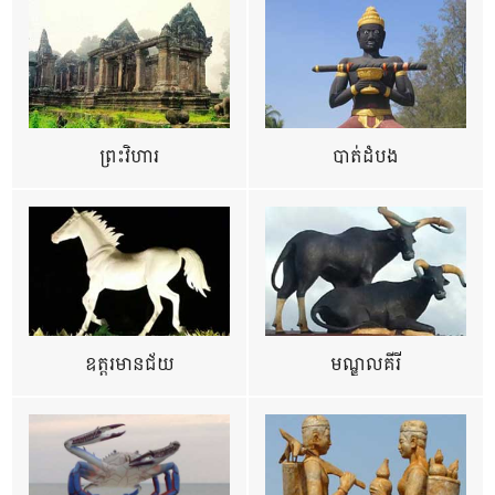
ព្រះវិហារ
បាត់ដំបង
ឧត្ដរមានជ័យ
មណ្ឌលគីរី