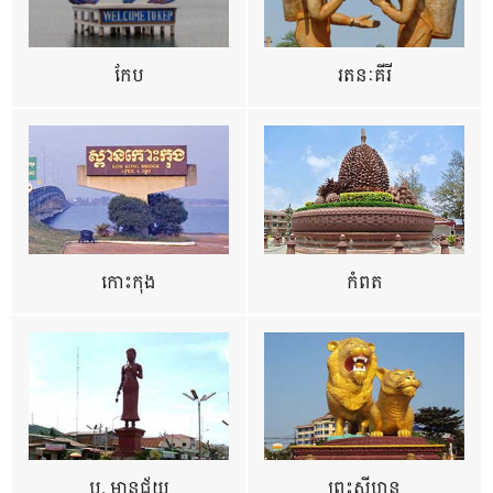
កែប
រតនៈគីរី
កោះកុង
កំពត
ប. មានជ័យ
ព្រះសីហនុ