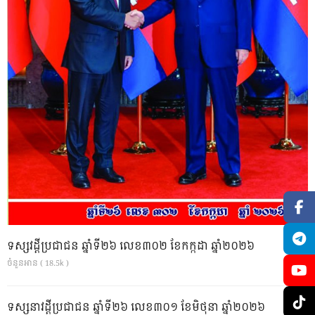
ទស្សវដ្តីប្រជាជន ឆ្នាំទី២៦ លេខ៣០២ ខែកក្កដា ឆ្នាំ២០២៦
ចំនួនអាន ( 18.5k )
ទស្សនាវដ្ដីប្រជាជន ឆ្នាំទី២៦ លេខ៣០១ ខែមិថុនា ឆ្នាំ២០២៦