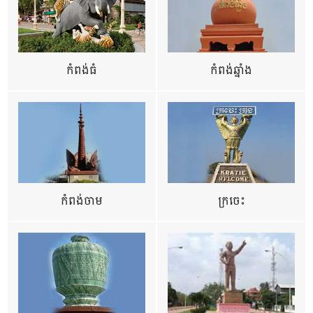
កំពង់ធំ
កំពង់ឆ្នាំង
កំពង់ចាម
ក្រចេះ