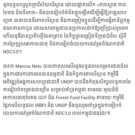
នូវយុទ្ធសាស្ត្រចក្រាវិស័យបរិស្ថាន ដោយផ្តោតលើក «ភាពស្អាត ភាព
បៃតង និងចីរភាព» និងបានរៀបចំគំនិតផ្តួចផ្តើមដើម្បីធ្វើឱ្យទន្លេសាប
ស្អាត ធានាបានចីរភាពបរិស្ថាន និងការត្រៀមខ្លួនដើម្បីការធ្វើពានិជ្ជកម្ម
ឥណទានកាបូន ដោយសារកម្ពុជាបានប្រកាសដាក់ឱ្យប្រើប្រាស់រួចមក
ហើយនូវវិធានប្រតិបត្តិនៃមាត្រា៦ នៃកិច្ចព្រមព្រៀងទីក្រុងប៉ារីស ស្តីពី
ការប្រែប្រួលអាកាសធាតុ និងការរៀបចំរបាយការណ៍រួមចំណែកជាតិ
NDC3.0។
លោក Marcos Neto បានកោតសរសើរនូវលទ្ធផលសម្រេចជោគជ័យ
ក្នុងការងារការពារធនធានធម្មជាតិ និងកិច្ចការពារបរិស្ថាន កម្មវិធី
អភិវឌ្ឍន៍អង្គការសហប្រជាជាតិ UNDP បាននឹងកំពុងសិក្សាលទ្ធភាពនៃ
ការរៀបចំគម្រោងជាច្រើន សម្រាប់គាំទ្រកម្ពុជា តាមរយៈមូលនិធិ
អាកាសធាតុបៃតង GCF និង Forest Fund Facility តាមរយៈកម្មវិធី
ផ្អែកលើលទ្ធផល (RBP) និង UNDP នឹងចូលរួមគាំទ្រក្នុងការរៀបចំ
របាយការណ៍រួមចំណែកជាតិ NDC3.0 របស់កម្ពុជាផងដែរ៕