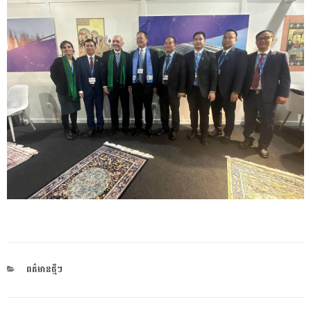
CATEGORIES
ពត៌មានថ្មីៗ