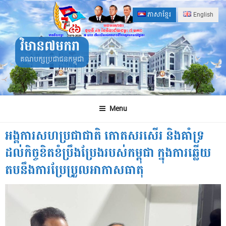
Skip
ភាសាខ្មែរ
English
to
content
វិមាន៧មករា
គណបក្សប្រជាជនកម្ពុជា
Menu
អង្គការសហប្រជាជាតិ កោតសរសើរ និងគាំទ្រ
ដល់កិច្ចខិតខំប្រឹងប្រែងរបស់កម្ពុជា ក្នុងការឆ្លើយ
តបនឹងការប្រែប្រួលអាកាសធាតុ