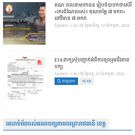
គណៈចលនាមហាជន រៀបចំបាឋកថាស៊េរី
«កេរដំណែលរស់៖ គុណតម្លៃ ៧ មករា»
នៅវិមាន ៧ មករា
ថ្ងៃ​អាទិត្យ, 12 ខែ​កក្កដា, 2026
ចំនួនអាន ( 2.5k )
E14.ពាក្យសុំបញ្ជាក់អំពីការចូលរួមជីវភាព
បក្ស
ថ្ងៃ​ចន្ទ, 20 ខែ​កក្កដា, 2026
ចំនួនអាន ( 1.8k )
ទាញយក
96 KB
គេហទំព័ររបស់គណបក្សតាមបណ្តារាជធានី ខេត្ត