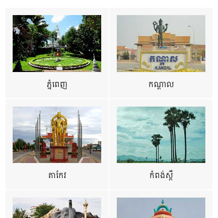
ភ្នំពេញ
កណ្តាល
តាកែវ
កំពង់ស្ពឺ