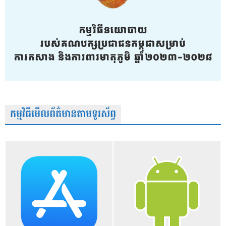
កម្មវិធីមើលព័ត៌មានតាមទូរស័ព្វ