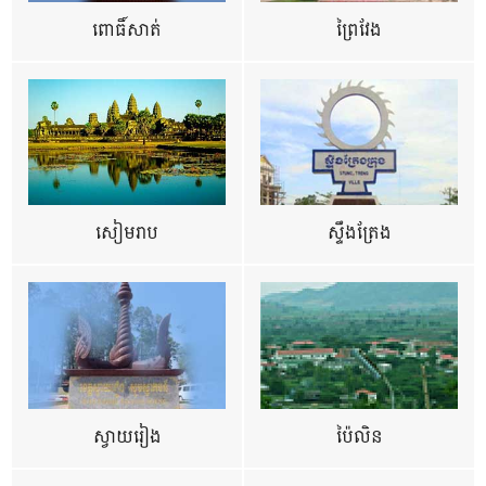
ពោធិ៍សាត់
ព្រៃវែង
សៀមរាប
ស្ទឹងត្រែង
ស្វាយរៀង
ប៉ៃលិន