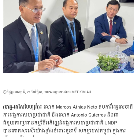
POSTED
ថ្ងៃ​ព្រហស្បតិ៍, 21 ខែ​វិច្ឆិកា, 2024
អត្ថបទដោយ
MET KIM AU
ON
(បាគូ-អាសែបៃហ្សង់)៖
លោក Marcos Athias Neto ឧបការីអគ្គលេខាធិ
ការអង្គការសហប្រជាជាតិ និងលោក Antonio Guterres និងជា
ជំនួយការប្រធានកម្មវិធីអភិវឌ្ឍន៍អង្គការសហប្រជាជាតិ UNDP
បានកោតសរសើរយ៉ាងខ្លាំងចំពោះតួនាទី សកម្មរបស់កម្ពុជា ក្នុងការ