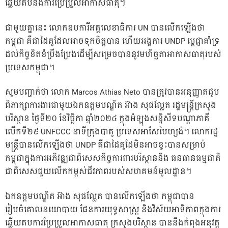
ឆ្លើយតបនឹងការប្រែប្រួលអាកាសធាតុ។
ជាមួយគ្នានេះ លោកឧបការីអគ្គលេខាធិការ UN បានលើកឡើងថា
កម្ពុជា គឺជាដៃគូដែលអាចទុកចិត្តបាន ហើយអង្គការ UNDP ប្តេជ្ញាគាំទ្រ
ដល់កិច្ចខិតខំប្រឹងប្រែងដើម្បីសម្រេចបាននូវមហិច្ឆតាអាកាសធាតុរបស់
ប្រទេសកម្ពុជា។
សូមបញ្ជាក់ថា លោក Marcos Athias Neto បានត្រូវបានអនុញ្ញាតជួប
ពិភាក្សាការងារជាមួយឯកឧត្តមបណ្ឌិត អ៊ាង សុផល្លែត រដ្ឋមន្ត្រីក្រសួង
បរិស្ថាន ថ្ងៃទី២០ ខែវិច្ឆិកា ឆ្នាំ២០២៤ ក្នុងអំឡុងសន្និសីទបណ្តាភាគី
លើកទី២៩ UNFCCC នាទីក្រុងបាគូ ប្រទេសអាសែបៃហ្សង់។ លោករដ្ឋ
មន្ត្រីបានលើកឡើងថា UNDP គឺជាដៃគូដែមិនអាចខ្វះបានសម្រាប់
កម្ពុជាក្នុងការអភិវឌ្ឍជាពិសេសកិច្ចការពារបរិស្ថាននិង ធនធានធម្មជាតិ
ជាពិសេសជួយលើកកម្ពស់ជីវភាពរបស់សហគមន៍មូលដ្ឋាន។
ឯកឧត្តមបណ្ឌិត អ៊ាង សុផល្លែត បានលើកឡើងថា កម្ពុជាបាន
រៀបចំគោលនយោបាយ ផែនការយុទ្ធសាស្ត្រ និងវិស័យអាទិភាពក្នុងការ
ឆ្លើយតបការប្រែប្រួលអាកាសធាតុ ក្រសួងបរិស្ថាន បាននឹងកំពុងអនុវត្ត