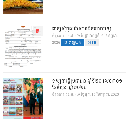
ពាក្យសុំចូលជាសមាជិកគណបក្ស
ថ្ងៃ​ព្រហស្បតិ៍, 9 ខែ​កក្កដា,
ចំនួនអាន ( 4.3k )
2026
ទាញយក
93 KB
ទស្សនាវដ្ដីប្រជាជន ឆ្នាំទី២៦ លេខ៣០១
ខែមិថុនា ឆ្នាំ២០២៦
ថ្ងៃ​ពុធ, 15 ខែ​កក្កដា, 2026
ចំនួនអាន ( 2.8k )