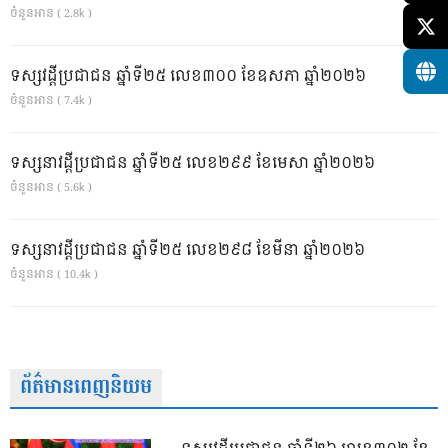
ចំនួនអាន ( 2.8k )
ទស្សវដ្តីប្រជាជន ឆ្នាំទី២៥ លេខ៣០០ ខែឧសភា ឆ្នាំ២០២៦
ចំនួនអាន ( 7.4k )
ទស្សនាវដ្ដីប្រជាជន ឆ្នាំទី២៥ លេខ២៩៩ ខែមេសា ឆ្នាំ២០២៦
ចំនួនអាន ( 5.6k )
ទស្សនាវដ្ដីប្រជាជន ឆ្នាំទី២៥ លេខ២៩៨ ខែមីនា ឆ្នាំ២០២៦
ចំនួនអាន ( 10.4k )
ព័ត៌មានពេញនិយម