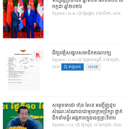
ទស្សវដ្តីប្រជាជន ឆ្នាំទី២៦ លេខ៣០២ ខែ
កក្កដា ឆ្នាំ២០២៦
ថ្ងៃ​អង្គារ, 4 ខែ​សីហា, 2026
ចំនួនអាន ( 18.5k )
ជីវប្រវត្តិសង្ខេបសមាជិកគណបក្ស
ថ្ងៃ​ព្រហស្បតិ៍, 9 ខែ​កក្កដា,
ចំនួនអាន ( 12.1k )
2026
ទាញយក
104 KB
សម្តេចតេជោ ហ៊ុន សែន អញ្ជើញជួប
សំណេះសំណាលជាមួយក្រុមប្រឹក្សា ថ្នាក់
ដឹកនាំមន្ទីរ អង្គភាពក្នុងខេត្តព្រះវិហារ
ថ្ងៃ​សុក្រ, 10 ខែ​កក្កដា, 2026
ចំនួនអាន ( 4.7k )