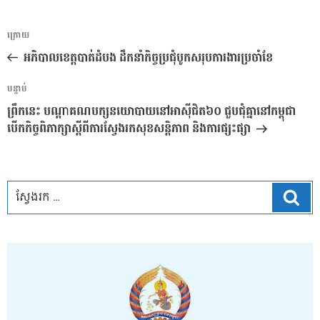
ការ​
អត្ថបទ
ក្រោយ
នាំទិស​
មុន
អភិបាលខេត្តបាត់ដំបង ដឹកនាំកិច្ចប្រជុំបូកសរុបការងារប្រចាំខែ
ប្រកាស
អត្ថបទ
បន្ទាប់
បន្ទាប់
ព្រឹកនេះ បណ្តាគណបក្សនយោបាយនៅអាស៊ីជិត៦០ ជួបជុំគ្នានៅកម្ពុជា
បើកកិច្ចពិភាក្សាស្តីពីការស្វែងរកសុខសន្តិភាព និងការផ្សះផ្សា
ស្វែ