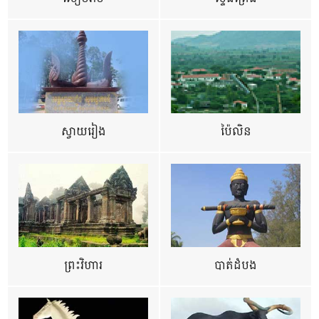
ស្វាយរៀង
ប៉ៃលិន
ព្រះវិហារ
បាត់ដំបង