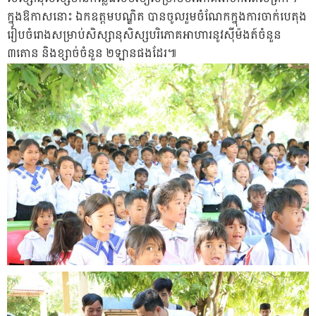
ក្នុងឱកាសនោះ ឯកឧត្តមបណ្ឌិត បានចូលរួមចំណែកក្នុងការចាក់បេតុង
រៀបចំរោងសម្រាប់សិស្សានុសិស្សបរិភោគអាហារនូវស៊ីម៉ងត៍ចំនួន
៣តោន និងខ្សាច់ចំនួន ២ឡានផងដែរ៕