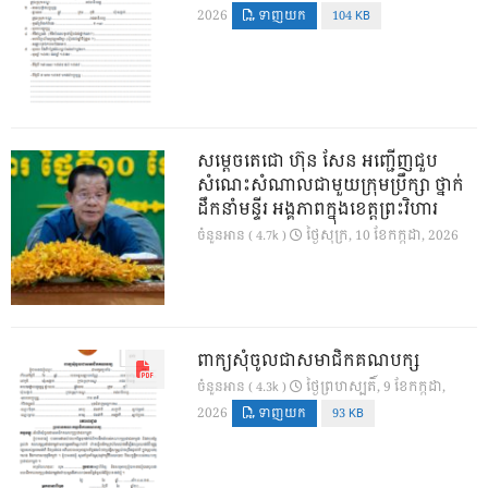
2026
ទាញយក
104 KB
សម្តេចតេជោ ហ៊ុន សែន អញ្ជើញជួប
សំណេះសំណាលជាមួយក្រុមប្រឹក្សា ថ្នាក់
ដឹកនាំមន្ទីរ អង្គភាពក្នុងខេត្តព្រះវិហារ
ថ្ងៃ​សុក្រ, 10 ខែ​កក្កដា, 2026
ចំនួនអាន ( 4.7k )
ពាក្យសុំចូលជាសមាជិកគណបក្ស
ថ្ងៃ​ព្រហស្បតិ៍, 9 ខែ​កក្កដា,
ចំនួនអាន ( 4.3k )
2026
ទាញយក
93 KB