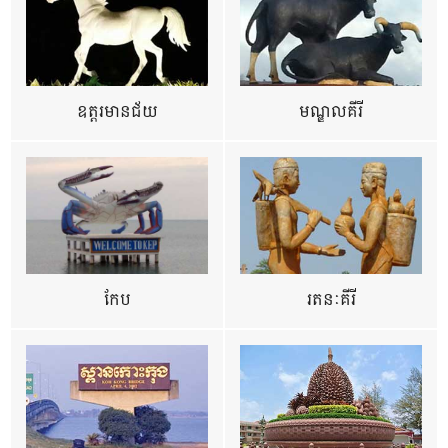
ឧត្ដរមានជ័យ
មណ្ឌលគីរី
កែប
រតនៈគីរី