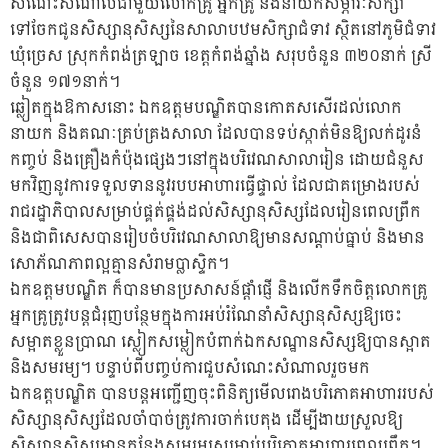
សំណេះសំណាលជាមួយលោកគ្រូ អ្នកគ្រូ និងនាំយកសម្ភារៈសិក្សា
ទៅចែកជូនសិស្សានុសិស្សនៃសាលាបឋមសិក្សាជំទាវ ស្ថិតនៅភូមិជំទាវ
ឃុំច្រេស ស្រុកកំពង់ត្រឡាច ខេត្តកំពង់ឆ្នាំង សរុបចំនួន ៣២០នាក់ ស្រី
ចំនួន ១៧១នាក់។
ឆ្លៀតក្នុងឱកាសនោះ ឯកឧត្តមបណ្ឌិតបានកោតសសើរដល់លោក
នាយក និងគណៈគ្រប់គ្រងសាលា ដែលបានទប់ស្កាត់មិនឱ្យលក់ដូរនំ
កញ្ចប់ និងគ្រឿងកំប៉ុងផ្សេងៗនៅក្នុងបរិវេណសាលារៀន ដោយជំនួស
មកវិញនូវការទទួលទាននូវរបបអាហារធ្វេីផ្ទាល់ ដែលជាគម្រោងរបស់
រាជរដ្ឋាភិបាលសម្រាប់ផ្គត់ផ្គង់ដល់សិស្សានុសិស្សដែលរៀនពេលព្រឹក
និងជាពិសេសបានរៀបចំបរិវេណសាលាឱ្យមានសណ្ដាប់ធ្នាប់ និងមាន
សោភ័ណភាពល្អគ្មានសំរាមប្លាស្ទិក។
ឯកឧត្តមបណ្ឌិត ក៏បានមានប្រសាសន៍ផ្ដាំផ្ញើ និងលើកទឹកចិត្តលោកគ្រូ
អ្នកគ្រូត្រូវបន្តជំរុញបន្ថែមក្នុងការអប់រំណែនាំសិស្សានុសិស្សឱ្យចេះ
សម្អាតខ្លួនប្រាណ ស្លៀកសម្លៀកបំពាក់ឯកសណ្ឋានសិស្សឱ្យបានស្អាត
និងសមរម្យ។ បន្ទាប់ពីបញ្ចប់ការជួបសំណេះសំណាលរួចមក
ឯកឧត្តបណ្ឌិត បានបន្តអញ្ជើញចុះពិនិត្យមេីលរោងបរិភោគអាហាររបស់
សិស្សានុសិស្សដែលចាំបាច់ត្រូវការចាក់បេតុង ដើម្បីងាយស្រួលឱ្យ
សិស្សានុសិស្សមានកន្លែងសមរម្យសម្រាប់បរិភោគអាហារពេលព្រឹក។