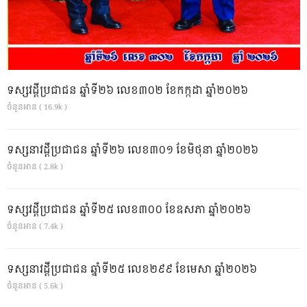
ទស្សវដ្តីប្រជាជន ឆ្នាំទី២៦ លេខ៣០២ ខែកក្កដា ឆ្នាំ២០២៦
ចំនួនអាន ( 16.9k )
ទស្សនាវដ្ដីប្រជាជន ឆ្នាំទី២៦ លេខ៣០១ ខែមិថុនា ឆ្នាំ២០២៦
ចំនួនអាន ( 2.8k )
ទស្សវដ្តីប្រជាជន ឆ្នាំទី២៥ លេខ៣០០ ខែឧសភា ឆ្នាំ២០២៦
ចំនួនអាន ( 7.4k )
ទស្សនាវដ្ដីប្រជាជន ឆ្នាំទី២៥ លេខ២៩៩ ខែមេសា ឆ្នាំ២០២៦
ចំនួនអាន ( 5.6k )