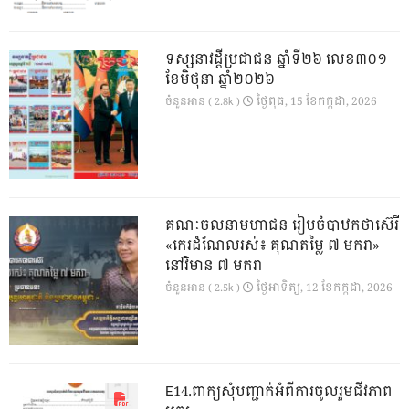
ទស្សនាវដ្ដីប្រជាជន ឆ្នាំទី២៦ លេខ៣០១
ខែមិថុនា ឆ្នាំ២០២៦
ថ្ងៃ​ពុធ, 15 ខែ​កក្កដា, 2026
ចំនួនអាន ( 2.8k )
គណៈចលនាមហាជន រៀបចំបាឋកថាស៊េរី
«កេរដំណែលរស់៖ គុណតម្លៃ ៧ មករា»
នៅវិមាន ៧ មករា
ថ្ងៃ​អាទិត្យ, 12 ខែ​កក្កដា, 2026
ចំនួនអាន ( 2.5k )
E14.ពាក្យសុំបញ្ជាក់អំពីការចូលរួមជីវភាព