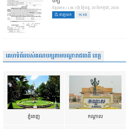
បក្ស
ថ្ងៃ​ចន្ទ, 20 ខែ​កក្កដា, 2026
ចំនួនអាន ( 1.8k )
ទាញយក
96 KB
គេហទំព័ររបស់គណបក្សតាមបណ្តារាជធានី ខេត្ត
ភ្នំពេញ
កណ្តាល