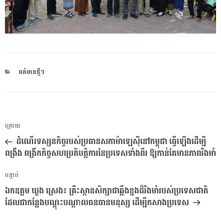
CATEGORIES
ពត៌មានថ្មីៗ
ការ​
អត្ថបទ
ក្រោយ
នាំទិស​
មុន
ដំណើរទស្សនកិច្ចរបស់ប្រធានសភាម៉ាឡេស៊ីនៅកម្ពុជា ធ្វើឡើងដើម្បី
ប្រកាស
ពង្រឹង ពង្រីកកិច្ចសហប្រតិបត្តិការនៃប្រទេសទាំងពីរ ឱ្យកាន់តែមានភាពរឹងមាំ
អត្ថបទ
បន្ទាប់
បន្ទាប់
ឯកឧត្តម ឃួង ស្រេង៖ គ្រឹះស្ថានសិក្សាជាឆ្អឹងខ្នងដ៏រឹងមាំរបស់ប្រទេសជាតិ
ដែលជាកន្លែងបណ្តុះបណ្តាលធនធានមនុស្ស ដើម្បីកសាងប្រទេស