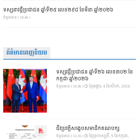
ទស្សនាវដ្ដីប្រជាជន ឆ្នាំទី២៥ លេខ២៩៨ ខែមីនា ឆ្នាំ២០២៦
ចំនួនអាន ( 10.4k )
ព័ត៌មានពេញនិយម
ទស្សវដ្តីប្រជាជន ឆ្នាំទី២៦ លេខ៣០២ ខែ
កក្កដា ឆ្នាំ២០២៦
ថ្ងៃ​អង្គារ, 4 ខែ​សីហា, 2026
ចំនួនអាន ( 16.9k )
ជីវប្រវត្តិសង្ខេបសមាជិកគណបក្ស
ថ្ងៃ​ព្រហស្បតិ៍, 9 ខែ​កក្កដា,
ចំនួនអាន ( 12.1k )