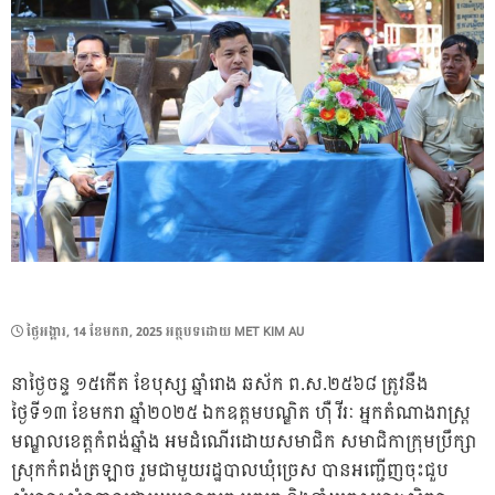
POSTED
ថ្ងៃ​អង្គារ, 14 ខែ​មករា, 2025
អត្ថបទដោយ
MET KIM AU
ON
នាថ្ងៃចន្ទ ១៥កើត ខែបុស្ស ឆ្នាំរោង ឆស័ក ព.ស.២៥៦៨ ត្រូវនឹង
ថ្ងៃទី១៣ ខែមករា ឆ្នាំ២០២៥ ឯកឧត្តមបណ្ឌិត ហ៊ឺ វីរៈ អ្នកតំណាងរាស្ត្រ
មណ្ឌលខេត្តកំពង់ឆ្នាំង អមដំណើរដោយសមាជិក សមាជិកាក្រុមប្រឹក្សា
ស្រុកកំពង់ត្រឡាច រួមជាមួយរដ្ឋបាលឃុំច្រេស បានអញ្ជើញចុះជួប