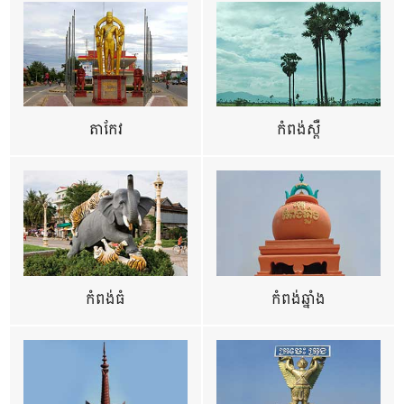
តាកែវ
កំពង់ស្ពឺ
កំពង់ធំ
កំពង់ឆ្នាំង