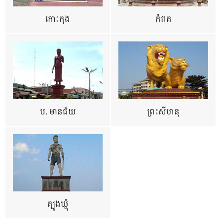
កោះកុង
កំពត
ប. មានជ័យ
ព្រះសីហនុ
ត្បូងឃ្មុំ