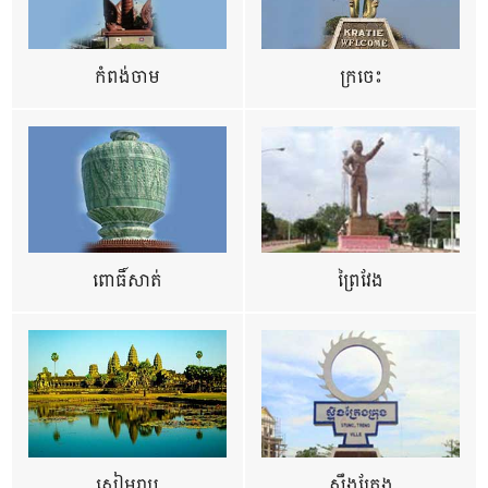
កំពង់ចាម
ក្រចេះ
ពោធិ៍សាត់
ព្រៃវែង
សៀមរាប
ស្ទឹងត្រែង