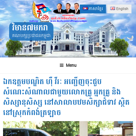
Skip
ភាសាខ្មែរ
English
to
content
វិមាន៧មករា
គណបក្សប្រជាជនកម្ពុជា
Menu
ឯកឧត្តមបណ្ឌិត ហ៊ឺ វីរៈ អញ្ជើញចុះជួប
សំណេះសំណាលជាមួយលោកគ្រូ អ្នកគ្រូ និង
សិស្សានុសិស្ស នៅសាលាបឋមសិក្សាជំទាវ ស្ថិត
នៅស្រុកកំពង់ត្រឡាច