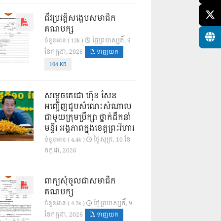
ជីវប្រវត្តិសង្ខេបសមាជិក
គណបក្ស
ថ្ងៃ​ព្រហស្បតិ៍, 9
ចំនួនអាន ( 12k )
ខែ​កក្កដា, 2026
ទាញយក
104 KB
សម្តេចតេជោ ហ៊ុន សែន
អញ្ជើញជួបសំណេះសំណាល
ជាមួយក្រុមប្រឹក្សា ថ្នាក់ដឹកនាំ
មន្ទីរ អង្គភាពក្នុងខេត្តព្រះវិហារ
ថ្ងៃ​សុក្រ, 10 ខែ​
ចំនួនអាន ( 4.4k )
កក្កដា, 2026
ពាក្យសុំចូលជាសមាជិក
គណបក្ស
ថ្ងៃ​ព្រហស្បតិ៍, 9
ចំនួនអាន ( 4.2k )
ខែ​កក្កដា, 2026
ទាញយក