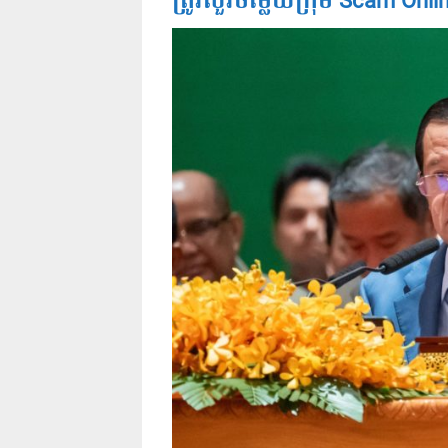
ត្រូវសួរចម្លើយក្រុម Scam Onli