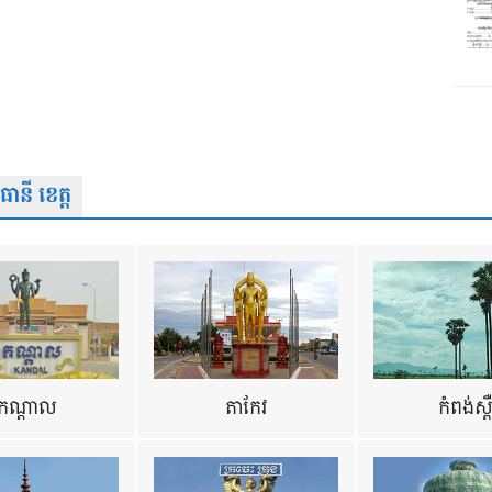
នី ខេត្ត
កណ្តាល
តាកែវ
កំពង់ស្ព