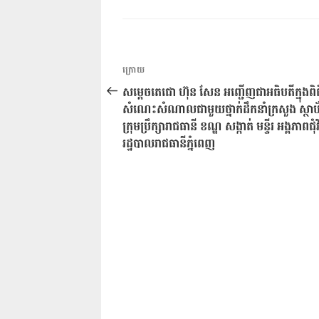
ការ​
អត្ថបទ
ក្រោយ
នាំទិស​
មុន
សម្តេចតេជោ ហ៊ុន សែន អញ្ជើញជាអធិបតីក្នុងពិធ
ប្រកាស
សំណេះសំណាលជាមួយថ្នាក់ដឹកនាំក្រសួង ស្ថាប
ក្រុមប្រឹក្សារាជធានី ខណ្ឌ សង្កាត់ មន្ទីរ អង្គភាពជុំ
រដ្ឋបាលរាជធានីភ្នំពេញ