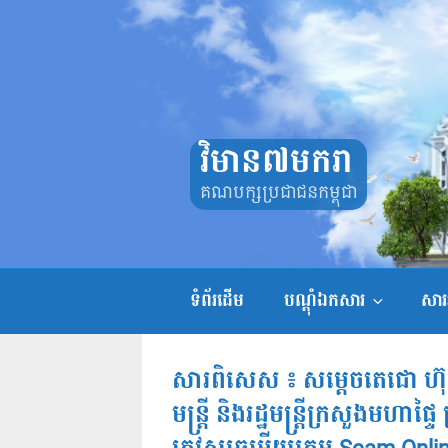
Skip
to
content
វិមាន៧មករា
គណបក្សប្រជាជនកម្ពុជា
ទំព័រដើម
បណ្តុំឯកសារ
សាររ
សារពិសេស ៖ សម្ដេចតេជោ ហ៊ុ
មន្ត្រី និងរដ្ឋមន្ត្រីក្រសួងមហាផ