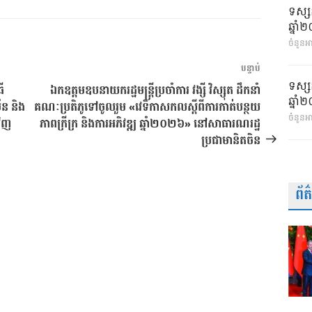
ទស្ស
ឆ្នា
ចំនួនអា
អត្ថបទ
បន្ទាប់
បន្ទាប់
ទស្ស
ី
ឯកឧត្តមឧបនាយករដ្ឋមន្ត្រីប្រចាំការ វង្សី វិស្សុត ដឹកនាំ
ឆ្នា
័ន និង
គណៈប្រតិភូទៅចូលរួម «វេទិកាសកលស្តីពីការកាត់បន្ថយ
ចំនួនអ
វិញ
ភាពក្រីក្រ និងការអភិវឌ្ឍ ឆ្នាំ២០២៦» នៅសាធារណរដ្ឋ
ប្រជាមានិតចិន
ព័