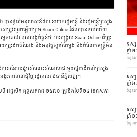
ជា បានផ្ដល់អនុសាសន៍ដល់ នាយករដ្ឋមន្ត្រី និងរដ្ឋមន្ត្រីក្រសួង
 ពិសេសត្រូវសួរចម្លើយក្រុម Scam Online ដែលបានចាប់ហើយ
តេជោ បានសង្កត់ធ្ងន់ថា ការបង្ក្រាប Scam Online គឺត្រូវ
ទស្ស
ធ ដោយត្រូវដកតំណែង និងអនុវត្តច្បាប់តែម្ដង និងចំណែកមន្ត្រីមិន
ឆ្នា
ចំនួនអ
កាសនៃការជួបសំណេះសំណាលជាមួយថ្នាក់ដឹកនាំក្រសួង
្ទីរ អង្គភាពនានាជុំវិញរដ្ឋបាលរាជធានីភ្នំពេញ។
ទស្ស
ឆ្នា
្នាំមមី អដ្ឋស័ក ពុទ្ធសករាជ ២៥៧០ ត្រូវនឹងថ្ងៃទី២៤ ខែឧសភា
ចំនួនអា
ទស្ស
ឆ្នា
ចំនួនអា