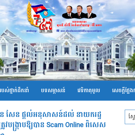
បស់ថ្នាក់ដឹកនាំ
បទសម្ភាសន៍
វេទិកាតុមូល
សេចក្ដីថ្លែ
ន សែន ផ្ដល់អនុសាសន៍ដល់ នាយករដ្ឋ
្ទៃ ត្រូវបង្ក្រាបឱ្យបាន Scam Online ពិសេស