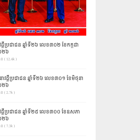
វដ្តីប្រជាជន ឆ្នាំទី២៦ លេខ៣០២ ខែកក្កដា
ំ២០២៦
ាន ( 12.4k )
នាវដ្ដីប្រជាជន ឆ្នាំទី២៦ លេខ៣០១ ខែមិថុនា
ំ២០២៦
ន ( 2.7k )
វដ្តីប្រជាជន ឆ្នាំទី២៥ លេខ៣០០ ខែឧសភា
ំ២០២៦
ន ( 7.3k )