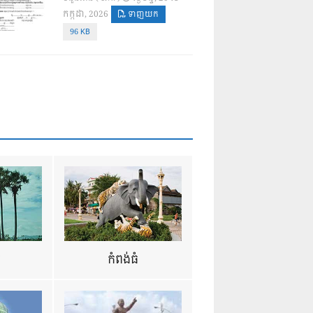
កក្កដា, 2026
ទាញយក
96 KB
ឺ
កំពង់ធំ