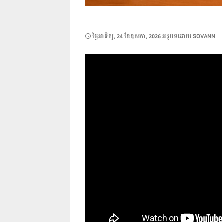
POSTED
ថ្ងៃ​អាទិត្យ, 24 ខែ​ឧសភា, 2026
អត្ថបទដោយ
SOVANN
ON