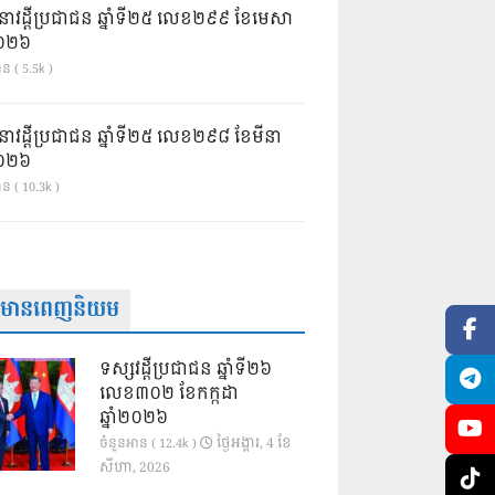
នាវដ្ដីប្រជាជន ឆ្នាំទី២៥ លេខ២៩៩ ខែមេសា
ំ២០២៦
ន ( 5.5k )
នាវដ្ដីប្រជាជន ឆ្នាំទី២៥ លេខ២៩៨ ខែមីនា
ំ២០២៦
ាន ( 10.3k )
ត៌មានពេញនិយម
ទស្សវដ្តីប្រជាជន ឆ្នាំទី២៦
លេខ៣០២ ខែកក្កដា
ឆ្នាំ២០២៦
ថ្ងៃ​អង្គារ, 4 ខែ​
ចំនួនអាន ( 12.4k )
សីហា, 2026