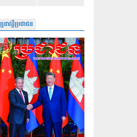
សនាវដ្តីប្រជាជន