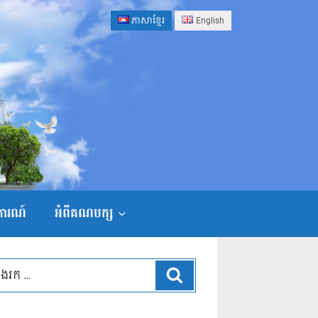
ភាសាខ្មែរ
English
ងការណ៍
អំពីគណបក្ស
ស្វែងរក