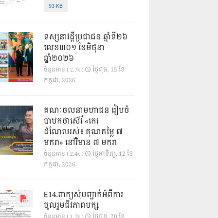
93 KB
ទស្សនាវដ្ដីប្រជាជន ឆ្នាំទី២៦
លេខ៣០១ ខែមិថុនា
ឆ្នាំ២០២៦
ថ្ងៃ​ពុធ, 15 ខែ​
ចំនួនអាន ( 2.7k )
កក្កដា, 2026
គណៈចលនាមហាជន រៀបចំ
បាឋកថាស៊េរី «កេរ
ដំណែលរស់៖ គុណតម្លៃ ៧
មករា» នៅវិមាន ៧ មករា
ថ្ងៃ​អាទិត្យ, 12 ខែ​
ចំនួនអាន ( 2.4k )
កក្កដា, 2026
E14.ពាក្យសុំបញ្ជាក់អំពីការ
ចូលរួមជីវភាពបក្ស
ថ្ងៃ​ចន្ទ, 20 ខែ​
ចំនួនអាន ( 1.7k )