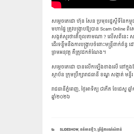
សម្ដេចតេជោ ហ៊ុន សែន ប្រមុខរដ្ឋស្ដីទីនៃកម្ពុ
មហាផ្ទៃ ត្រូវបង្ក្រាបឱ្យបាន Scam Online
សង្កត់សួរថាតើចូលតាមណា ? លើសពីនេះ សម្ដេច
ដើរទន្ទឹមនឹងការបង្ក្រាបចំពោះមន្ត្រីពាក់ព័ន្
ព្រមអនុវត្ត គឺត្រូវដកតំណែង។
សម្ដេចតេជោ បានលើកឡើងខាងលើ នៅក្នុងឱ
ស្ថាប័ន ក្រុមប្រឹក្សារាជធានី ខណ្ឌ សង្កាត់ មន
រាជធានីភ្នំពេញ, ថ្ងៃអាទិត្យ ៨កើត ខែជេស្ឋ ឆ
ឆ្នាំ២០២៦
CATEGORIES
SLIDESHOW
,
ពត៌មានថ្មីៗ
,
ព្រឹត្តិការណ៍សំខាន់