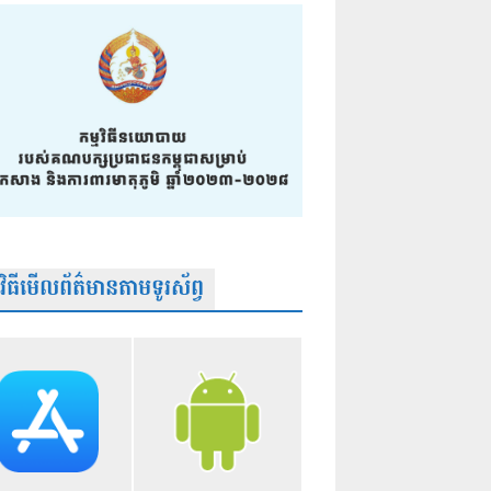
មវិធីមើលព័ត៌មានតាមទូរស័ព្វ