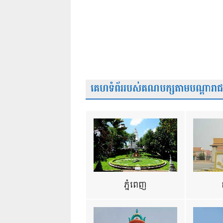
គេហទំព័ររបស់គណបក្សតាមបណ្តារាជធា
ភ្នំពេញ