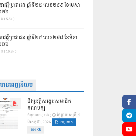
នាវដ្ដីប្រជាជន ឆ្នាំទី២៥ លេខ២៩៩ ខែមេសា
ំ២០២៦
ន ( 5.5k )
នាវដ្ដីប្រជាជន ឆ្នាំទី២៥ លេខ២៩៨ ខែមីនា
ំ២០២៦
ាន ( 10.3k )
ត៌មានពេញនិយម
ជីវប្រវត្តិសង្ខេបសមាជិក
គណបក្ស
ថ្ងៃ​ព្រហស្បតិ៍, 9
ចំនួនអាន ( 12k )
ខែ​កក្កដា, 2026
ទាញយក
104 KB