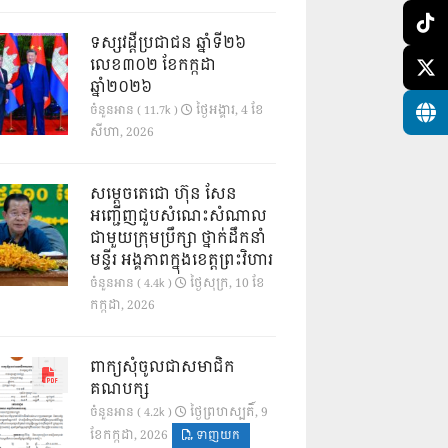
ទស្សវដ្តីប្រជាជន ឆ្នាំទី២៦
លេខ៣០២ ខែកក្កដា
ឆ្នាំ២០២៦
ថ្ងៃ​អង្គារ, 4 ខែ​
ចំនួនអាន ( 11.7k )
សីហា, 2026
សម្តេចតេជោ ហ៊ុន សែន
អញ្ជើញជួបសំណេះសំណាល
ជាមួយក្រុមប្រឹក្សា ថ្នាក់ដឹកនាំ
មន្ទីរ អង្គភាពក្នុងខេត្តព្រះវិហារ
ថ្ងៃ​សុក្រ, 10 ខែ​
ចំនួនអាន ( 4.4k )
កក្កដា, 2026
ពាក្យសុំចូលជាសមាជិក
គណបក្ស
ថ្ងៃ​ព្រហស្បតិ៍, 9
ចំនួនអាន ( 4.2k )
ខែ​កក្កដា, 2026
ទាញយក