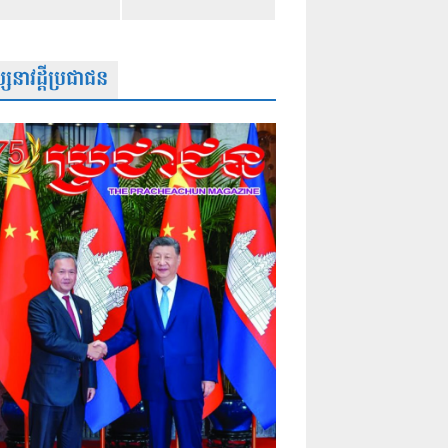
សនាវដ្តីប្រជាជន