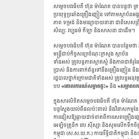
សម្តេចបវរធិបតី ហ៊ុន ម៉ាណែត បានបន្តថា គ្រប់
ប្រយុទ្ធប្រឆាំងគ្រឿងញៀន ទៅតាមស្ថាប័នអង្គ
ភាព ទម្រង់ និងមធ្យោបាយនានា ជាពិសេសព្រ
សិល្បៈ វប្បធម៌ កីឡា និងសាសនា ជាដើម។
សម្តេចបវរធិបតី ហ៊ុន ម៉ាណែត បានបន្ថែមថា រាល
មន្ត្រីជាប់កិច្ចសន្យាចំណុះក្រសួង ស្ថាប័ន
ទាំងអស់ ត្រូវបន្តភាពស្អាតស្អំ និងភាពជាគំរូ
ប្រាស់ និងការពាក់ព័ន្ធទៅនឹងគ្រឿងញៀន​ ន
រដ្ឋបាលថ្នាក់ក្រោមជាតិទាំងអស់ ត្រូវបន្
បប
«គោលការណ៍សម្អាតផ្ទះ»
និង
«សម្អាតចក
ក្នុងសារលិខិតសម្តេចបវរធិបតី ហ៊ុន ម៉ាណែត 
បន្តស្វែងយល់ពីផលប៉ះពាល់ និងវិនាសកម្មនៃគ្រ
ការជៀសឱ្យឆ្ងាយដាច់ខាតពីការសេពគ្រឿងញៀន
អេឡិចត្រូនិក វេប ស៊ីស្សា និងសូមលើកទឹ
កម្ពុជា (ស.ស.យ.ក.) កាយរឹទ្ធិជាតិកម្ពុជា និ