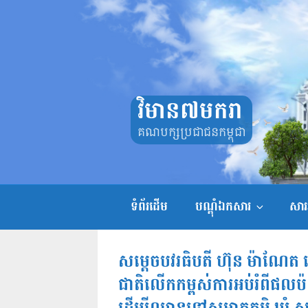
Skip
to
content
វិមាន៧មករា
គណបក្សប្រជាជនកម្ពុជា
ទំព័រដើម
បណ្តុំឯកសារ
សាររ
សម្តេចបវរធិបតី ហ៊ុន ម៉ាណែត ស្
ជាតិលើកកម្ពស់ការអប់រំពីផលប