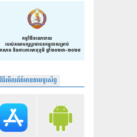
មវិធីមើលព័ត៌មានតាមទូរស័ព្វ