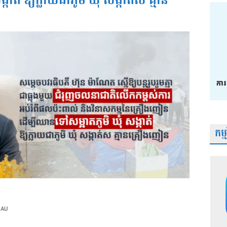
ាត់ ឱ្យក្លាយជាភូមិ ឃុំ សង្កាត់ស គ្មាន
កម្
 AU