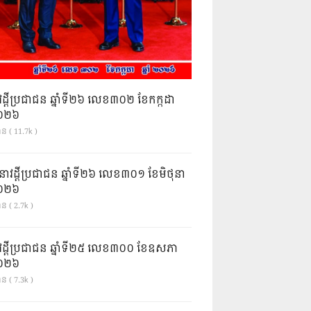
វដ្តីប្រជាជន ឆ្នាំទី២៦ លេខ៣០២ ខែកក្កដា
ំ២០២៦
ាន ( 11.7k )
នាវដ្ដីប្រជាជន ឆ្នាំទី២៦ លេខ៣០១ ខែមិថុនា
ំ២០២៦
ន ( 2.7k )
វដ្តីប្រជាជន ឆ្នាំទី២៥ លេខ៣០០ ខែឧសភា
ំ២០២៦
ន ( 7.3k )