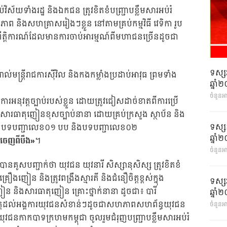
វិស័យទាំងរដ្ឋ និងឯកជន ត្រូវខិតខំបញ្ជ្រាបខ្លឹមសារអប់រំ
ភាព និងសហគ្រាសរៀងៗខ្លួន នៅតាមគ្រប់កម្មវិធី វេទិកា រូប
ឹត្តិការណ៍ដែលមានការចាប់អារម្មណ៍ពីមហាជនច្រើនដូចជា
ទស្ស
់មន្ត្រីរាជការស៊ីវិល និងកងកម្លាំងប្រដាប់អាវុធ ព្រមទាំង
ឆ្នា
ចំនួនអ
នៃការអនុវត្តច្បាប់របស់ខ្លួន ដោយត្រូវជៀសដាច់ខាតពីការប្រើ
ិងសារធាតុញៀនខុសច្បាប់នានា ដោយគ្រប់ក្រសួង ស្ថាប័ន និង
ទស្ស
តអនុវត្តបទបញ្ជាលេខ០១ បប និងបទបញ្ជាលេខ០២
ឆ្នា
ចេញពីបឹង»
។
ចំនួនអា
បានគូសបញ្ជាក់ថា យុវជន យុវនារី សិស្សានុសិស្ស ត្រូវខិតខំ
ឿងញៀន និងត្រូវពង្រឹងស្មារតី និងជំនឿចិត្តខ្ពស់ក្នុង
ទស្ស
 និងសារធាតុញៀន គ្រោះថ្នាក់នានា ដូចជា៖ បារី
ឆ្នា
កចិត្តដល់អង្គការយុវជនសំខាន់ៗដូចជាសហភាពសហព័ន្ធយុវជន
ចំនួនអា
ងយុវជនកាកបាទក្រហមកម្ពុជា ចូលរួមជំរុញបញ្ជ្រាបខ្លឹមសារអប់រំ