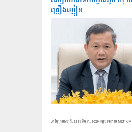
ដើម្បីឈានទៅសម្អាតភូមិ ឃុំ សង្ក
គ្រឿងញៀន
POSTED
ថ្ងៃ​ព្រហស្បតិ៍, 25 ខែ​មិថុនា, 2026
អត្ថបទដោយ
MET KIM
ON