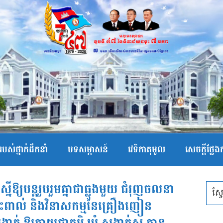
បស់ថ្នាក់ដឹកនាំ
បទសម្ភាសន៍
វេទិកាតុមូល
សេចក្ដីថ្លែ
នើឱ្យបន្តរួបរួមគ្នាជាធ្លុងមួយ ជំរុញចលនា
៉ះពាល់ និងវិនាសកម្មនៃគ្រឿងញៀន