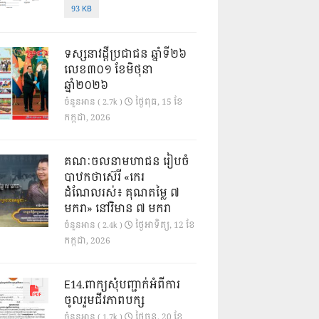
93 KB
ទស្សនាវដ្ដីប្រជាជន ឆ្នាំទី២៦
លេខ៣០១ ខែមិថុនា
ឆ្នាំ២០២៦
ថ្ងៃ​ពុធ, 15 ខែ​
ចំនួនអាន ( 2.7k )
កក្កដា, 2026
គណៈចលនាមហាជន រៀបចំ
បាឋកថាស៊េរី «កេរ
ដំណែលរស់៖ គុណតម្លៃ ៧
មករា» នៅវិមាន ៧ មករា
ថ្ងៃ​អាទិត្យ, 12 ខែ​
ចំនួនអាន ( 2.4k )
កក្កដា, 2026
E14.ពាក្យសុំបញ្ជាក់អំពីការ
ចូលរួមជីវភាពបក្ស
ថ្ងៃ​ចន្ទ, 20 ខែ​
ចំនួនអាន ( 1.7k )