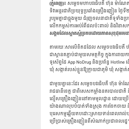
(ភ្នំពេញ)៖
សម្តេចមហាបវរធិបតី ហ៊ុន ម៉ាណែត ន
ទិវាអន្ដរជាតិប្រយុទ្ធប្រឆាំងគ្រឿងញៀន ថ្ងៃទី២
រួបរួមគ្នាជាធ្លុងមួយ ជំរុញចលនាជាតិទូទាំងប្
លើកកម្ពស់ការអប់រំពីផលប៉ះពាល់ និងវិនាសកម
សង្គមដែលស្អាតស្អំប្រកបដោយភាពសុខុដុមរមនា
តាមរយៈសារលិខិតដដែល សម្តេចបវរធិបតី ហ៊ុ
ជាស្ពានតភ្ជាប់ជាមួយសមត្ថកិច្ច ក្នុងការរ
ទូរស័ព្ទដៃ App NoDrug និងប្រព័ន្ធ Hotl
ឃុំ សង្កាត់របស់ខ្លួនឱ្យក្លាយជាភូមិ ឃុំ សង្
ជាមួយគ្នានេះដែរ សម្តេចបវរធិបតី ហ៊ុន ម
រាជធានីខេត្ត ជាពិសេសកម្លាំងនគរបាលជាតិ 
ល្មើសគ្រឿងញៀននៅតាមមូលដ្ឋាន ដោយប្រើប្រាស
យ៉ាងណាលុបបំបាត់ទាំងស្រុង ការចែកចាយ និ
បុរេសកម្មឆ្លើយតបដោះស្រាយទាន់ពេលរាល់ប
ប្រើប្រាស់គ្រឿងញៀនពីសំណាក់ប្រជាពលរដ្ឋ