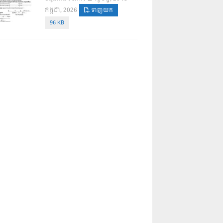
កក្កដា, 2026
ទាញយក
96 KB