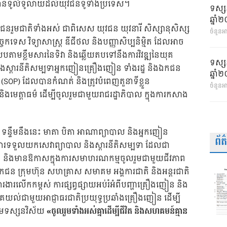
ត់ឱ្យបានទូលំទូលាយដល់យុវជនទូទាំងប្រទេស។
ទស្ស
ឆ្នា
តជនរួមជាតិទាំងអស់ ជាពិសេស យុវជន យុវនារី សិស្សានុសិស្ស
ចំនួនអា
ច្ចេកទេស វិទ្យាសាស្ត្រ ឌីជីថល និងបញ្ញាសិប្បនិម្មិត ដែលអាច
របតាមខ្លឹមសារនៃទិវា និងឆ្លើយតបទៅនឹងការវិវឌ្ឍនៃយុគ
ទស្ស
ស្ដារនីតិសម្បទាអ្នកញៀនគ្រឿងញៀន ទាំងរដ្ឋ និងឯកជន
ឆ្នា
ិ (SOP) ដែលបានកំណត់ និងត្រូវបំពេញតួនាទីខ្លួន
ចំនួនអ
ត្តាធម៌ ដើម្បីចូលរួមជាមួយរាជរដ្ឋាភិបាល ក្នុងការកសាង
ា ទន្ទឹមនឹងនេះ មាតា បិតា អាណាព្យាបាល និងអ្នកញៀន
ព័
នុងការទទួលយកសេវាព្យាបាល និងស្តារនីតិសម្បទា ដែលជា
ៀន និងមានឱកាសក្នុងការសមាហរណកម្មចូលរួមជាមួយជីវភាព
កជន ក្រុមហ៊ុន សហគ្រាស សមាគម អង្គការជាតិ និងអន្តរជាតិ
ារងារលើកកម្ពស់ ការផ្សព្វផ្សាយអប់រំអំពីបញ្ហាគ្រឿងញៀន និង
គយល់ជាមួយអាជ្ញាធរជាតិប្រយុទ្ធប្រឆាំងគ្រឿងញៀន ដើម្បី
ាមទស្សនវិស័យ
«ចូលរួមទាំងអស់គ្នាដើម្បីជីវិត និងសហគមន៍គ្មាន