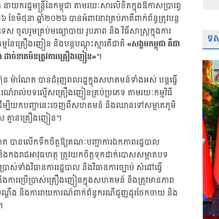
ាយករដ្ឋមន្ត្រីនៃកម្ពុជា តាមរយៈសារលិខិតក្នុងឱកាសប្រារព្ធ
៦ ខែមិថុនា ឆ្នាំ២០២៦ បានអំពាវនាវគ្រប់ភាគីពាក់ព័ន្ធត្រូវបន្ត
រទេស ចូលរួមគ្រប់មធ្យោបាយ រូបភាព និង វិធីសាស្ត្រក្នុងការ
ទស្
្មនៃគ្រឿងញៀន និងបន្តបណ្តុះស្មារតីជាតិ
«សង្គមកម្ពុជា គឺជា
 ដាច់ខាតមិនត្រូវការគ្រឿងញៀន»
។
ន ម៉ាណែត បានជំរុញពលរដ្ឋក្នុងសហគមន៍ទាំងអស់ បន្តធ្វើ
ាយការណ៍រាល់បទល្មើសគ្រឿងញៀនគ្រប់ប្រភេទ តាមរយៈកម្មវិធី
ine ដើម្បីយកបញ្ហានេះចេញពីសហគមន៍ និងឈានទៅសម្អាតភូមិ
កាត់ស គ្មានគ្រឿងញៀន។
៉ាណែត បានលើកទឹកចិត្តឱ្យគណៈបញ្ជាការឯកភាពរដ្ឋបាល
និងកងរាជអាវុធហត្ថ​ ត្រូវយកចិត្តទុកដាក់បោសសម្អាតបទ
់ទាំងវិធានការរដ្ឋបាល និងវិធានការច្បាប់ សំដៅធ្វើ
ងការប្រើប្រាស់គ្រឿងញៀនក្នុងសហគមន៍ និងត្រូវមានភាព
ណ្ដឹង និងការរាយការណ៍ពាក់ព័ន្ធករណីជួញដូរចែកចាយ និង
។