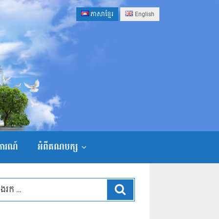
ភាសាខ្មែរ
English
ងការណ៍
អំពីគណបក្ស
ស្វែងរក