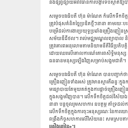
និងផ្សព្វផ្សាយអំពីវិធានការបង្ការទប់ស្កា
សម្តេចបវរធិបតី ហ៊ុន ម៉ាណែត ក៏លើកទឹកចិត្
ត្រូវបំផុសគំនិតច្នៃប្រឌិតថ្មីៗនានា តាមរយៈប
បម្រើដល់ការងារប្រយុទ្ធប្រឆាំងគ្រឿងញៀនស្
សម័យឌីជីថល។ រាល់មជ្ឈមណ្ឌលព្យាបាល និង
ត្រូវគោរពអនុលោមតាមនិយាមនីតិវិធីប្រតិបត្ត
ដោយឈរលើគោលការណ៍គោរពសិទ្ធិមនុស្ស និងមេ
ធនធានមនុស្សឡើងវិញសម្រាប់សង្គមជាតិ។
សម្តេចបវរធិបតី ហ៊ុន ម៉ាណែត បានបញ្ជាក់ថ
គ្រឿងញៀនទាំងអស់ ត្រូវមានស្មារតីឆន្ទៈក្
មធ្យោបាយតែមួយគត់ក្នុងការផ្តាច់គ្រឿងញ
ក្នុងសង្គមវិញបាន។ លើកទឹកចិត្តដល់វិស័យឯ
នានា បន្តចូលរួមសហការ ឧបត្ថម្ភ គាំទ្រដល់ក
លើកទឹកចិត្តក្នុងការចុះអនុស្សរណៈនៃការយោ
ពង្រឹងកិច្ចសហការលើវិស័យនេះ សមស្របត
គ្រឿងញៀន»
៕