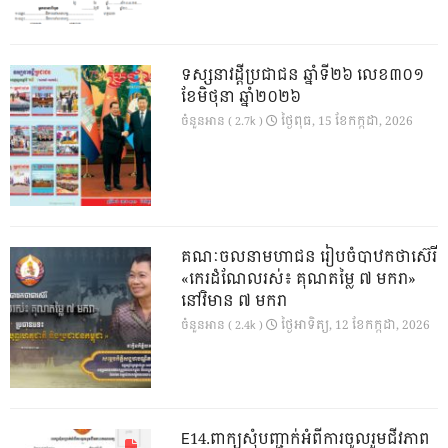
ទស្សនាវដ្ដីប្រជាជន ឆ្នាំទី២៦ លេខ៣០១
ខែមិថុនា ឆ្នាំ២០២៦
ថ្ងៃ​ពុធ, 15 ខែ​កក្កដា, 2026
ចំនួនអាន ( 2.7k )
គណៈចលនាមហាជន រៀបចំបាឋកថាស៊េរី
«កេរដំណែលរស់៖ គុណតម្លៃ ៧ មករា»
នៅវិមាន ៧ មករា
ថ្ងៃ​អាទិត្យ, 12 ខែ​កក្កដា, 2026
ចំនួនអាន ( 2.4k )
E14.ពាក្យសុំបញ្ជាក់អំពីការចូលរួមជីវភាព