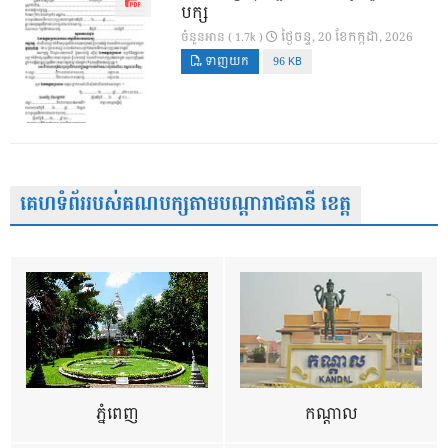
បក្ស
ថ្ងៃ​ចន្ទ, 20 ខែ​កក្កដា, 2026
ចំនួនអាន ( 1.7k )
ទាញយក
96 KB
គេហទំព័ររបស់គណបក្សតាមបណ្តារាជធានី ខេត្ត
ភ្នំពេញ
កណ្តាល