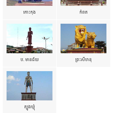
កោះកុង
កំពត
ប. មានជ័យ
ព្រះសីហនុ
ត្បូងឃ្មុំ