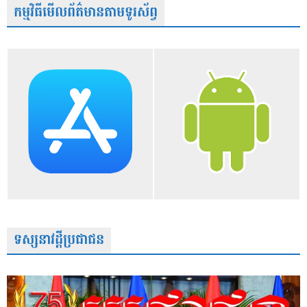
កម្មវិធីមើលព័ត៌មានតាមទូរស័ព្វ
ទស្សនាវដ្តីប្រជាជន