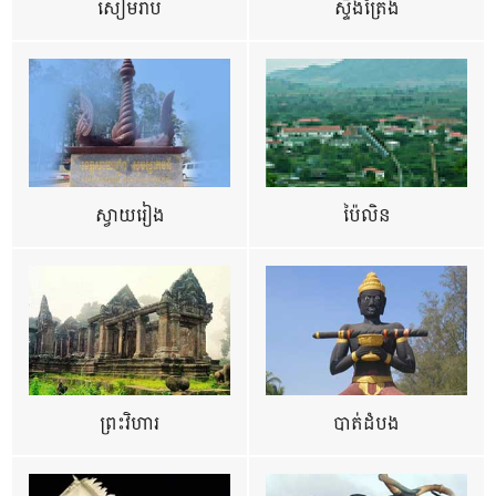
សៀមរាប
ស្ទឹងត្រែង
ស្វាយរៀង
ប៉ៃលិន
ព្រះវិហារ
បាត់ដំបង