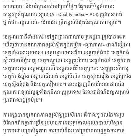
សាធារណៈ និងបរិស្ថានរស់នៅប្រចាំថ្ងៃ។ ផ្អែកលើទិន្នន័យនេះ
សន្ទស្សន៍គុណភាពខ្យល់ (Air Quality Index – AQI) ត្រូវបានចាត់
ថ្នាក់ថា «ល្អណាស់» ដែលជាកម្រិតខ្ពស់បំផុតនៃគុណភាពខ្យល់។
ខេត្ត-រាជធានីទាំងអស់ នៅក្នុងព្រះរាជាណាចក្រកម្ពុជា ត្រូវបានគេរក
ឃើញថាមានគុណភាពខ្យល់ស្ថិតក្នុងកម្រិត «ល្អណាស់» (ពណ៌ខៀវ)។
ខេត្តទាំងនោះរួមមាន៖ ខេត្តបន្ទាយមានជ័យ ខេត្តបាត់ដំបង ខេត្តកំពង់
ស្ពឺ រាជធានីភ្នំពេញ ខេត្តកណ្ដាល ខេត្តព្រះវិហារ ខេត្តកំពង់ធំ ខេត្តកំពត
ខេត្តកោះកុង ខេត្តមណ្ឌលគិរី ខេត្តរតនគិរី ខេត្តក្រចេះ ខេត្តព្រះសីហនុ
ខេត្តកំពង់ឆ្នាំង ខេត្តពោធិ៍សាត់ ខេត្តប៉ៃលិន ខេត្តស្វាយរៀង ខេត្តព្រៃវែង
ខេត្តស្ទឹងត្រែង និងខេត្តសៀមរាប។ នេះបង្ហាញពីការរីករាលដាលនៃ
គុណភាពខ្យល់ល្អទូទាំងភូមិសាស្ត្រប្រទេស ដែលជាដំណឹងល្អសម្រាប់
ប្រជាពលរដ្ឋគ្រប់រូប។
ការរក្សាបាននូវគុណភាពខ្យល់ល្អប្រសើរនេះ គឺជាលទ្ធផលនៃការរួម
ចំណែកពីកត្តាជាច្រើន រួមមានការអនុវត្តគោលនយោបាយបរិស្ថាន
ប្រកបដោយប្រសិទ្ធភាព ការយល់ដឹងរបស់ប្រជាពលរដ្ឋក្នុងការកាត់