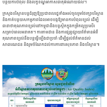
បន្ថយការបំពុល និងលក្ខខណ្ឌអាកាសធាតុអំណោយផល។
ក្រសួងបរិស្ថានបន្តជំរុញឱ្យប្រជាពលរដ្ឋទាំងអស់ចូលរួមថែរក្សាបរិស្ថាន
និងកាត់បន្ថយសកម្មភាពដែលអាចបង្កឱ្យមានការបំពុលខ្យល់ ដើម្បី
ធានាថាគុណភាពខ្យល់នៅកម្ពុជានឹងបន្តស្ថិតក្នុងកម្រិតល្អប្រសើរ
សម្រាប់ពេលអនាគត។ ការតាមដាន និងការផ្សព្វផ្សាយព័ត៌មានអំពី
គុណភាពខ្យល់នឹងបន្តធ្វើឡើងជាប្រចាំ ដើម្បីផ្ដល់ព័ត៌មានដល់
សាធារណជន និងរួមចំណែកដល់ការការពារសុខភាព និងបរិស្ថាន៕