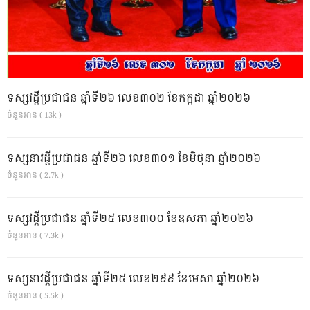
ទស្សវដ្តីប្រជាជន ឆ្នាំទី២៦ លេខ៣០២ ខែកក្កដា ឆ្នាំ២០២៦
ចំនួនអាន ( 13k )
ទស្សនាវដ្ដីប្រជាជន ឆ្នាំទី២៦ លេខ៣០១ ខែមិថុនា ឆ្នាំ២០២៦
ចំនួនអាន ( 2.7k )
ទស្សវដ្តីប្រជាជន ឆ្នាំទី២៥ លេខ៣០០ ខែឧសភា ឆ្នាំ២០២៦
ចំនួនអាន ( 7.3k )
ទស្សនាវដ្ដីប្រជាជន ឆ្នាំទី២៥ លេខ២៩៩ ខែមេសា ឆ្នាំ២០២៦
ចំនួនអាន ( 5.5k )