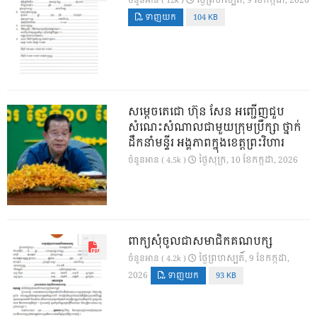
ថ្ងៃ​ព្រហស្បតិ៍, 9 ខែ​កក្កដា, 2026
ចំនួនអាន ( 12k )
ទាញយក
104 KB
សម្តេចតេជោ ហ៊ុន សែន អញ្ជើញជួប
សំណេះសំណាលជាមួយក្រុមប្រឹក្សា ថ្នាក់
ដឹកនាំមន្ទីរ អង្គភាពក្នុងខេត្តព្រះវិហារ
ថ្ងៃ​សុក្រ, 10 ខែ​កក្កដា, 2026
ចំនួនអាន ( 4.5k )
ពាក្យសុំចូលជាសមាជិកគណបក្ស
ថ្ងៃ​ព្រហស្បតិ៍, 9 ខែ​កក្កដា,
ចំនួនអាន ( 4.2k )
2026
ទាញយក
93 KB