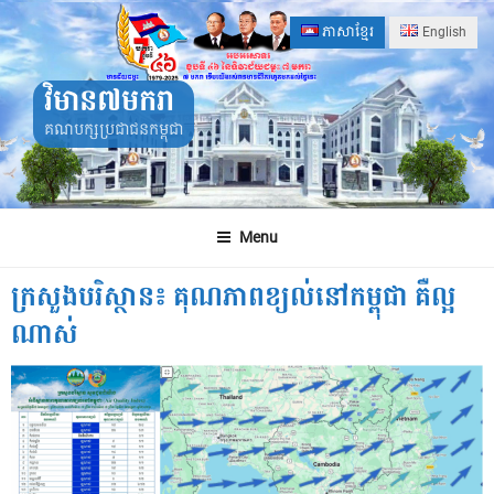
Skip
ភាសាខ្មែរ
English
to
content
វិមាន៧មករា
គណបក្សប្រជាជនកម្ពុជា
Menu
ក្រសួងបរិស្ថាន៖ គុណភាពខ្យល់នៅកម្ពុជា គឺល្អ
ណាស់