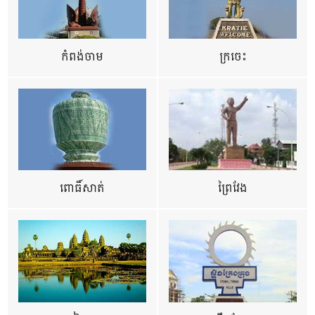
កំពង់ចាម
ក្រចេះ
ពោធិ៍សាត់
ព្រៃវែង