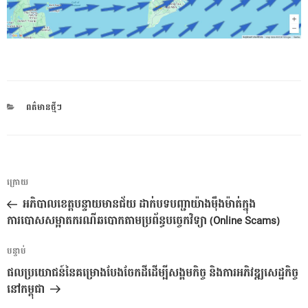
CATEGORIES
ពត៌មានថ្មីៗ
ការ​
អត្ថបទ
ក្រោយ
នាំទិស​
មុន
អភិបាលខេត្តបន្ទាយមានជ័យ ដាក់បទបញ្ជាយ៉ាងម៉ឹងម៉ាត់ក្នុង
ប្រកាស
ការបោសសម្អាតករណីឆបោកតាមប្រព័ន្ធបច្ចេកវិទ្យា (Online Scams)
អត្ថបទ
បន្ទាប់
បន្ទាប់
ផលប្រយោជន៍នៃគម្រោងបែងចែកដីដើម្បីសង្គមកិច្ច និងការអភិវឌ្ឍសេដ្ឋកិច្ច
នៅកម្ពុជា