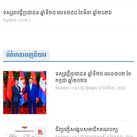
ទស្សនាវដ្ដីប្រជាជន ឆ្នាំទី២៥ លេខ២៩៨ ខែមីនា ឆ្នាំ២០២៦
ចំនួនអាន ( 10.3k )
ព័ត៌មានពេញនិយម
ទស្សវដ្តីប្រជាជន ឆ្នាំទី២៦ លេខ៣០២ ខែ
កក្កដា ឆ្នាំ២០២៦
ថ្ងៃ​អង្គារ, 4 ខែ​សីហា, 2026
ចំនួនអាន ( 13k )
ជីវប្រវត្តិសង្ខេបសមាជិកគណបក្ស