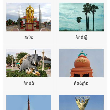
តាកែវ
កំពង់ស្ពឺ
កំពង់ធំ
កំពង់ឆ្នាំង