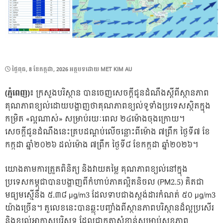
POSTED
ថ្ងៃ​ពុធ, 8 ខែ​កក្កដា, 2026
អត្ថបទដោយ
MET KIM AU
ON
(ភ្នំពេញ)៖
ក្រសួងបរិស្ថាន បានចេញសេចក្ដីជូនដំណឹងស្ដីពីស្ថានភាព
គុណភាពខ្យល់ដោយបង្ហាញថាគុណភាពខ្យល់ទូទាំងប្រទេសស្ថិតក្នុង
កម្រិត «ល្អណាស់» សម្រាប់រយៈពេល ២៤ម៉ោងចុងក្រោយ។
សេចក្ដីជូនដំណឹងនេះគ្របដណ្ដប់លើចន្លោះពីម៉ោង ៧ព្រឹក ថ្ងៃទី៧ ខែ
កក្កដា ឆ្នាំ២០២៦ ដល់ម៉ោង ៧ព្រឹក ថ្ងៃទី៨ ខែកក្កដា ឆ្នាំ២០២៦។
យោងតាមការត្រួតពិនិត្យ និងវាយតម្លៃ គុណភាពខ្យល់នៅក្នុង
ប្រទេសកម្ពុជាបានបង្ហាញពីកំហាប់ភាគល្អិតនិចល (PM2.5) គិតជា
មធ្យមស្មើនឹង ៥.៣៨ µg/m3 ដែលទាបជាងស្តង់ដារកំណត់ ៥០ µg/m3
យ៉ាងច្រើន។ តួលេខនេះបានឆ្លុះបញ្ចាំងពីស្ថានភាពបរិស្ថានដ៏ល្អប្រសើរ
និងខ្យល់អាកាសបរិសុទ្ធ ដែលជាកត្តាសំខាន់សម្រាប់សុខភាព