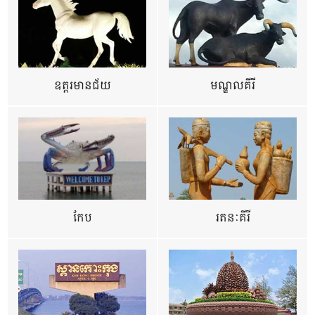
ឧត្ដរមានជ័យ
មណ្ឌលគីរី
កែប
រតនៈគីរី