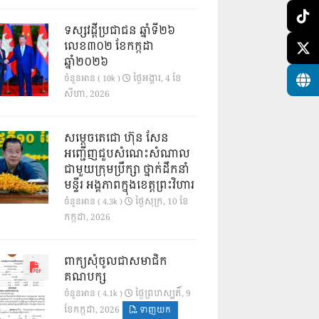
ទស្សវដ្តីប្រជាជន ឆ្នាំទី២៦
លេខ៣០២ ខែកក្កដា
ឆ្នាំ២០២៦
ថ្ងៃ​អង្គារ, 4 ខែ​
ចំនួនអាន ( 10k )
សីហា, 2026
សម្តេចតេជោ ហ៊ុន សែន
អញ្ជើញជួបសំណេះសំណាល
ជាមួយក្រុមប្រឹក្សា ថ្នាក់ដឹកនាំ
មន្ទីរ អង្គភាពក្នុងខេត្តព្រះវិហារ
ថ្ងៃ​សុក្រ, 10 ខែ​
ចំនួនអាន ( 4.3k )
កក្កដា, 2026
ពាក្យសុំចូលជាសមាជិក
គណបក្ស
ថ្ងៃ​ព្រហស្បតិ៍, 9
ចំនួនអាន ( 4.1k )
ខែ​កក្កដា, 2026
ទាញយក