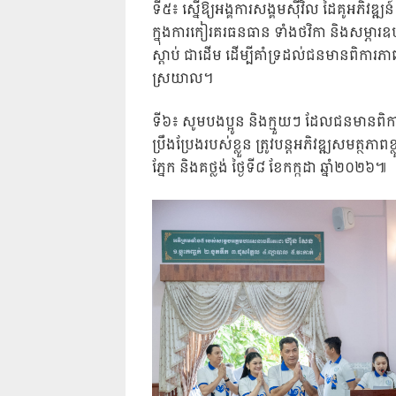
ទី៥៖ ស្នើឱ្យអង្គការសង្គមស៊ីវិល ដៃគូអភិវឌ
ក្នុងការកៀរគរធនធាន ទាំងថវិកា និងសម្ភារ
ស្តាប់ ជាដើម ដើម្បីគាំទ្រដល់ជនមានពិការភា
ស្រយាល។
ទី៦៖ សូមបងប្អូន និងក្មួយៗ ដែលជនមានពិកា
ប្រឹងប្រែងរបស់ខ្លួន ត្រូវបន្តអភិវឌ្ឍសមត្ថភា
ភ្នែក និងគថ្លង់ ថ្ងៃទី៨ ខែកក្កដា ឆ្នាំ២០២៦៕