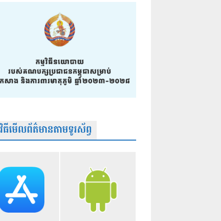
មវិធីមើលព័ត៌មានតាមទូរស័ព្វ