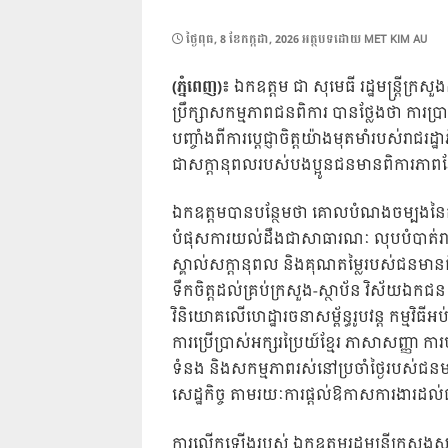
POSTED
ថ្ងៃ​ពុធ, 8 ខែ​កក្កដា, 2026
អត្ថបទដោយ
MET KIM AU
ON
(ភ្នំពេញ)៖
ឯកឧត្តម ជា សុមេធី រដ្ឋមន្ត្រីក្រស
ប្រឹក្សាសកម្មភាពជនពិការ បានថ្លែងថា ការប្រា
បញ្ចាំងពីការប្តេជ្ញាចិត្តយ៉ាងមុតមាំរបស់រាជរដ្
ជាសក្តានុពលរបស់បងប្អូនជនមានពិការភាពភ្ន
ឯកឧត្តមបានបន្ថែមថា គោលបំណងចម្បងនៃការប្
បំផុសការយល់ដឹងជាសាធារណៈ លុបបំបាត់រាល់
ស្គាល់សក្ដានុពល និងគុណតម្លៃរបស់ជនមានពិ
ទឹកចិត្តដល់គ្រប់ក្រសួង-ស្ថាប័ន វិស័យឯកជន 
វិនិយោគលើហេដ្ឋារចនាសម្ព័ន្ធរូបវន្ត កម្មវិធី
ការប្រើប្រាស់អក្សរប្រៃយ៍ខ្មែរ ភាសាសញ្ញា 
ទំនង និងសកម្មភាពរស់នៅប្រចាំថ្ងៃរបស់ជនមាន
សេដ្ឋកិច្ច តាមរយៈការផ្តល់ឱកាសការងារដល់ជ
ការលើកឡើងរបស់ ឯកឧត្តមរដ្ឋមន្ត្រីក្រសួងសង្