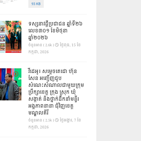
93 KB
ទស្សនាវដ្ដីប្រជាជន ឆ្នាំទី២៦
លេខ៣០១ ខែមិថុនា
ឆ្នាំ២០២៦
ថ្ងៃ​ពុធ, 15 ខែ​
ចំនួនអាន ( 2.6k )
កក្កដា, 2026
វីដេអូ៖ សម្តេចតេជោ ហ៊ុន
សែន អញ្ជើញជួប
សំណេះសំណាលជាមួយក្រុម
ប្រឹក្សាខេត្ត ក្រុង ស្រុក ឃុំ
សង្កាត់ និងថ្នាក់ដឹកនាំមន្ទីរ
អង្គភាពនានា ជុំវិញខេត្ត
មណ្ឌលគិរី
ថ្ងៃ​អង្គារ, 7 ខែ​
ចំនួនអាន ( 2.5k )
កក្កដា, 2026