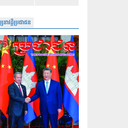
សនាវដ្តីប្រជាជន