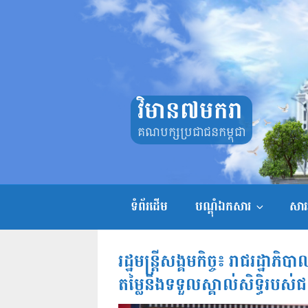
Skip
to
content
វិមាន៧មករា
គណបក្សប្រជាជនកម្ពុជា
ទំព័រដើម
បណ្តុំឯកសារ
សាររ
រដ្ឋមន្រ្តីសង្គមកិច្ច៖ រាជរដ្ឋាភិបា
តម្លៃនិងទទួលស្គាល់សិទ្ធិរបស់ជ