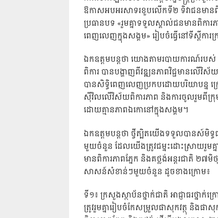
ឱកាសអបអរសាទរខួបលើកទី២ ទិវាជនមានពិការភ
ប្រធានបទ «រួមគ្នាទទួលស្គាល់ជនមានពិការភាព
ពេញលេញក្នុងសង្គម» រៀបចំធ្វើនៅទីស្តីការក្រ
ឯកឧត្តមបន្តថា យោងតាមរបាយការណ៍របស់ ឯកឧត្
ពិការ បានបង្ហាញពីវឌ្ឍនភាពវិជ្ជមានលើវិ
បានសិទ្ធិពេញលេញប្រកបដោយបរិយាបន្ន ក្រោមក
ស៊ីវិលលើវិស័យពិការភាព និងការចូលរួមពីក្
ដោយគ្មានភាពឯកោនៅក្នុងសង្គម។
ឯកឧត្តមបន្តថា ថ្វីត្បិតយើងទទួលបានស៍មិ
មួយចំនួន ដែលយើងត្រូវជម្នះដោះស្រាយរួមគ
មានពិការភាពភ្នែក និងគថ្លង់អន្តរជាតិ ២៧មិថុន
សាសន៍សំខាន់ៗមួយចំនួន ដូចខាងក្រោម៖
ទី១៖ ក្រសួងស្ថាប័នថ្នាក់ជាតិ អាជ្ញាធរថ្នាក
ត្រូវរួមគ្នារៀបចំកែសម្រួលផាសុកវត្ថុ និ