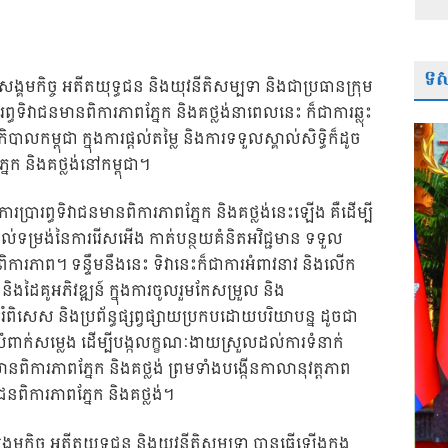
ទស្
ួងសង្គមកិច្ច អតីតយុទ្ធជន និងយុវនីតិសម្បទា និងជាប្រធានក្រុម
រព្ធទិវាជនមានពិការភាពភ្នែក និងគថ្លង់នាពេលនេះ ក៏ជាការឆ្លុះ
ឋាភិបាលកម្ពុជា ក្នុងការផ្តល់តម្លៃ និងការទទួលស្គាល់សិទ្ធិក៏ដូច
ែក និងគថ្លង់នៅកម្ពុជា។
រារព្ធទិវាជនមានពិការភាពភ្នែក និងគថ្លង់នេះឡើង គឺដើម្បី
ទម្រង់នៃការរើសអើង កាត់បន្ថយគំនិតអវិជ្ជមាន ទទួល
ការភាព។ ទន្ទឹមនឹងនេះ ទិវានេះក៏ជាការអំពាវនាវ និងលើក
និងដៃគូអភិវឌ្ឍន៍ ក្នុងការចូលរួមកែសម្រួល និង
អប់រំពិសេស និងប្រព័ន្ធផ្សព្វផ្សាយប្រកបដោយបរិយាបន្ន ដូចជា
ការបំពាក់សម្លេង ដើម្បីបង្កលក្ខណៈងាយស្រួលដល់ការទំនាក់
ពិការភាពភ្នែក និងគថ្លង់ ព្រមទាំងបង្កើនកាលានុវត្តភាព
នពិការភាពភ្នែក និងគថ្លង់។
គមកិច្ច អតីតយុទ្ធជន និងយុវនីតិសម្បទា បានធ្វើឡើងក្នុង