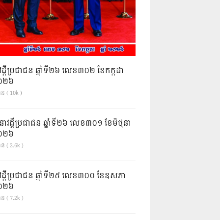
វដ្តីប្រជាជន ឆ្នាំទី២៦ លេខ៣០២ ខែកក្កដា
ំ២០២៦
ាន ( 10k )
នាវដ្ដីប្រជាជន ឆ្នាំទី២៦ លេខ៣០១ ខែមិថុនា
ំ២០២៦
ន ( 2.6k )
វដ្តីប្រជាជន ឆ្នាំទី២៥ លេខ៣០០ ខែឧសភា
ំ២០២៦
ន ( 7.2k )