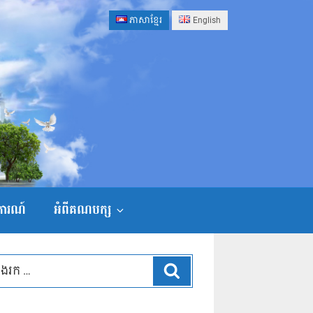
ភាសាខ្មែរ
English
ងការណ៍
អំពីគណបក្ស
ស្វែងរក