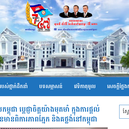
បស់ថ្នាក់ដឹកនាំ
បទសម្ភាសន៍
វេទិកាតុមូល
សេចក្ដីថ្លែ
លកម្ពុជា ប្តេជ្ញាចិត្តយ៉ាងមុតមាំ ក្នុងការផ្តល់
នមានពិការភាពភ្នែក និងគថ្លង់នៅកម្ពុជា