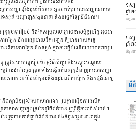
ងាយស្រួលដល់ពួកគាត់ ក្នុងការទំនាក់ទំនង
ទស្ស
លាកសញ្ញា ផ្ទាំងផ្តល់ព័ត៌មាន អ្នកបកប្រែភាសាសញ្ញានៅតាម
ឆ្នា
ូរទស្សន៍ បណ្ដាញសង្គមនានា និងបច្ចេកវិទ្យាឌីជីថល។
ចំនួនអា
រូវរួមគ្នារៀបចំ និងកែសម្រួលហេដ្ឋារចនាសម្ព័ន្ធរូបវ័ន្ត ដូចជា
ទស្ស
ភាពភ្នែក និងមធ្យោបាយដឹកជញ្ជូន ឱ្យមានផាសុកវត្ថុ
ឆ្នា
ានពិការភាពភ្នែក និងគថ្លង់ ក្នុងការធ្វើដំណើរដោយឯករាជ្យ។
ចំនួនអ
ៃគូ ត្រូវសហការគ្នារៀបចំកម្មវិធីសិក្សា និងបណ្ដុះបណ្តាល
្រូវការជាក់ស្ដែង ព្រមទាំងបង្កើនចំនួនគ្រូជំនាញភាសាសញ្ញា
សាលភាពការអប់រំដល់កុមារនិងយុវជនពិការភ្នែក និងគថ្លង់នៅទូ
ព័
្សាយ និងស្ថាប័នផ្តល់សេវាសាធារណៈ រួមគ្នាបង្កើនការផលិត
ែភាសាសញ្ញាក្នុងគ្រប់កម្មវិធីព័ត៌មាន ឬព្រឹត្តិការណ៍សំខាន់ៗ
នត្រូវបានកាត់ផ្តាច់ពីព័ត៌មាន និងកិច្ចសន្ទនានានាក្នុង