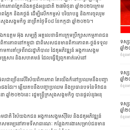
ាពភ្នែកនិងគថ្លង់អន្តរជាតិ ២៧មិថុនា ឆ្នាំ២០២៦ក្រោម
ភ្នែក និងគថ្លង់ ដើម្បីលើកកម្ពស់ បរិយាបន្ន និងការចូលរួម
សួងសង្គមកិច្ច នាព្រឹកថ្ងៃទី០៨ ខែកក្កដា ឆ្នាំ២០២៦។
តម អ៊ុង សម្បត្តិ អគ្គលេខាធិការក្រុមប្រឹក្សាសកម្មភាពជន
ទស្ស
ស័យពិការភាពនៅកម្ពុជា ជាពិសេសជនមានពិការភាពគ-ថ្លង់ទទួល
ឆ្នា
ារគាំទ្រពីរាជរដ្ឋាភិបាល ដៃគូអភិវឌ្ឍន៍ អង្គការសង្គម
ចំនួនអ
រុមគ្រួសារ និងសហគមន៍ ដែលធ្វើឱ្យពួកគាត់រស់នៅ
ទស្ស
ឆ្នា
ទ្ធផលជាច្រើនលើវិស័យពិការភាព តែយើងក៏នៅប្រឈមនឹងបញ្ហា
ចំនួនអា
្នាផងដែរ។ ឆ្លើយតបនឹងបញ្ហាប្រឈម និងប្រធានបទនៃទិវាជន
ា ឆ្នាំ២០២៦នេះ រដ្ឋមន្រ្តីក្រសួងសង្គមកិច្ច បានផ្ដល់នូវអនុ
ទស្ស
ឆ្នា
់ក្រោមជាតិ វិស័យឯកជន អង្គការសង្គមស៊ីវិល និងដគូអភិវឌ្ឍន៍
ចំនួនអា
ងផាសុកសមរម្យនៅតាមទីសាធារណៈ កន្លែងការងារសម្រាប់ជនមាន