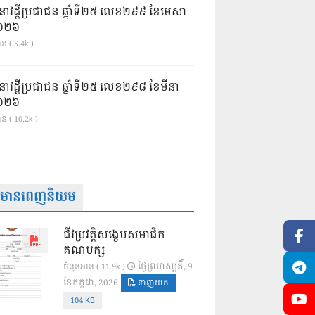
នាវដ្ដីប្រជាជន ឆ្នាំទី២៥ លេខ២៩៩ ខែមេសា
ំ២០២៦
ន ( 5.4k )
នាវដ្ដីប្រជាជន ឆ្នាំទី២៥ លេខ២៩៨ ខែមីនា
ំ២០២៦
ាន ( 10.2k )
ត៌មានពេញនិយម
ជីវប្រវត្តិសង្ខេបសមាជិក
គណបក្ស
ថ្ងៃ​ព្រហស្បតិ៍, 9
ចំនួនអាន ( 11.9k )
ខែ​កក្កដា, 2026
ទាញយក
104 KB