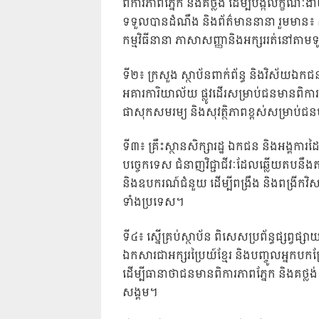
ពិការភាពភ្នែក និងគថ្លង់ ដើម្បីបង្កលក្ខណៈ
ទទួលបានដំណឹង និងព័ត៌មាននានា រួមមាន៖ ស្
កម្មវិធីនានា ភាសាសញ្ញានិងអក្សររត់នៅតាមទ
ទី២៖ ក្រសួង ស្ថាប័នពាក់ព័ន្ធ និងវិស័យឯកជន ត្
អគារការិយាល័យ ផ្លូវដើរសម្រាប់ជនមានពិការ
ផាសុកសមរម្យ និងសុវត្ថិភាពខ្ពស់សម្រាប់ជនម
ទី៣៖ គ្រឹះស្ថានសិក្សារដ្ឋ ឯកជន និងអង្គការដ
បច្ចេកទេស ជំនាញវិជ្ជាជីវៈដែលឆ្លើយតបនឹងតម
និងឧបករណ៍ជំនួយ ដើម្បីពង្រឹង និងពង្រីកវិ
ទាំងប្រទេស។
ទី៤៖ ស្នើគ្រប់ស្ថាប័ន ពិសេសប្រព័ន្ធផ្សព្វផ
ឯកសារជាអក្សរប្រៃយ៍ខ្មែរ និងបញ្ចូលអ្នកបកប្រ
ដើម្បីធានាថាជនមានពិការភាពភ្នែក និងគថ្លង់ មិ
សង្គម។