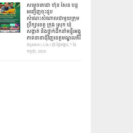
សម្តេចតេជោ ហ៊ុន សែន បន្ត
អញ្ជើញចុះជួប
សំណេះសំណាលជាមួយក្រុម
ប្រឹក្សាខេត្ត ក្រុង ស្រុក ឃុំ
សង្កាត់ និងថ្នាក់ដឹកនាំមន្ទីរអង្គ
ភាពនានាជុំវិញខេត្តមណ្ឌលគិរី
ថ្ងៃ​អង្គារ, 7 ខែ​
ចំនួនអាន ( 2.5k )
កក្កដា, 2026