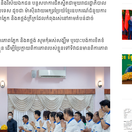
្ឍន៍ និងវិស័យឯកជន បន្តសហការជិតស្និតជាមួយរាជរដ្ឋាភិបាល
ឧបទេស ដូចជា ម៉ាស៊ីនវាយអក្សរប្រៃយ៍ខ្មែរឧបករណ៍ជំនួយការ
ពភ្នែក និងគថ្លង់ក្រីក្រដែលកំពុងរស់នៅតាមតំបន់ដាច់
រភាពភ្នែក និងគថ្លង់ សូមកុំអស់សង្ឃឹម ឬបោះបង់ការខិតខំ
ពខ្លួន ដើម្បីប្រែក្លាយពិការភាពរបស់ខ្លួនទៅទិវាជនមានពិការភាព