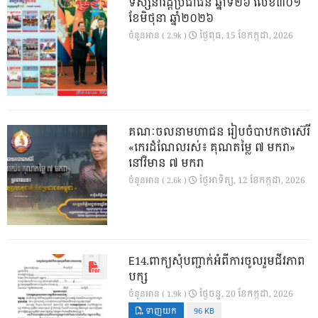
ទស្សនាវដ្ដីប្រជាជន ឆ្នាំទី២៦ លេខ៣០១
ខែមិថុនា ឆ្នាំ២០២៦
ថ្ងៃ​ពុធ, 15 ខែ​កក្កដា, 2026
ចំនួនអាន ( 2.9k )
គណៈចលនាមហាជន រៀបចំបាឋកថាស៊េរី
«កេរដំណែលរស់៖ គុណតម្លៃ ៧ មករា»
នៅវិមាន ៧ មករា
ថ្ងៃ​អាទិត្យ, 12 ខែ​កក្កដា, 2026
ចំនួនអាន ( 2.6k )
E14.ពាក្យសុំបញ្ជាក់អំពីការចូលរួមជីវភាព
បក្ស
ថ្ងៃ​ចន្ទ, 20 ខែ​កក្កដា, 2026
ចំនួនអាន ( 1.9k )
ទាញយក
96 KB