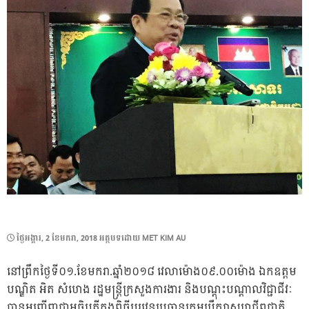
POSTED
ថ្ងៃ​អង្គារ, 2 ខែ​មករា, 2018
អត្ថបទដោយ
MET KIM AU
ON
នៅព្រឹកថ្ងៃទី០១.ខែមករា.ឆ្នាំ២០១៨ វេលាម៉ោង០៩.០០ម៉ោង ឯកឧត្តម
បណ្ឌិត អិត សំហេង រដ្ឋមន្ត្រីក្រសួងការងារ និងបណ្តុះបណ្តាលវិជ្ជាជីវៈ
បានអញ្ជើញជាអធិបតីក្នុងពិធីប្តូរវេនប្រធានក្រុមប្រឹក្សាសហជីពជាតិ