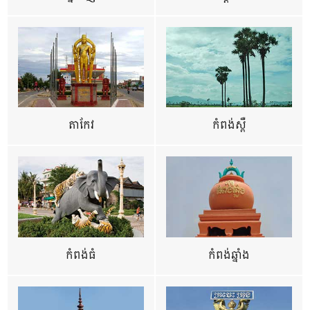
តាកែវ
កំពង់ស្ពឺ
កំពង់ធំ
កំពង់ឆ្នាំង