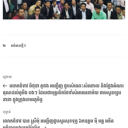
CATEGORIES
ពត៌មានថ្មីៗ
ការ​
អត្ថបទ
ក្រោយ
នាំទិស​
មុន
លោកជំទាវ មិថុនា ភូថង អញ្ជើញ ជួបសំណេះសំណាល និងថ្លែងអំណរ
ប្រកាស
គុណដល់ពូមីង បងៗ ដែលជាបុគ្គលិកថែទាំសំអាតអនាម័យ តាមសួនច្បារ
នានា ក្នុងក្រុងខេមរភូមិន្ទ
អត្ថបទ
បន្ទាប់
បន្ទាប់
លោកជំទាវ បាន ស្រីមុំ អញ្ជើញជួបសួរសុខទុក្ខ ឯកឧត្តម ម៉ី មគ្គ អតីត