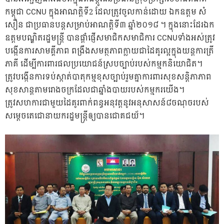
កម្ពុជា CCNU ក្នុងអាណត្តិទី2 ដែលត្រូវចូលកាន់ដោយ ឯកឧត្តម សំ
សឿន ជាប្រធានបន្តសម្រាប់អាណត្តិទី៣ ឆ្នាំ២០១៨ ។ ក្នុងនោះដែរឯក
ឧត្តមបណ្ឌិតរដ្ឋមន្ត្រី បានផ្តាំផ្ញើសមាជិកសមាជិការ CCNUទាំងអស់ត្រូវ
បង្កើនការសាមគ្គីភាព​ ពង្រឹងសមត្ថភាព​ក្លាយជាដៃគូរល្អក្នុងយន្តការត្រី
ភាគី​ ដើម្បីការពារផលប្រយោជន៍ស្របច្បាប់របស់កម្មកនិយោជិត។
ត្រូវបង្កើនការទប់ស្កាត់បាតុកម្មខុសច្បាប់រួមគ្នាការពារសុខសន្តិភាភាព
សុខសាន្តតាមរោងចក្រដែលជាឆ្នាំងបាយរបស់កម្មករយើង។
ត្រូវសហការជាមួយដៃគូរពាក់ពន្ធអនុវត្តនូវអនុសាសន៍៨ចណុចរបស់
សម្ដេចតេជោនាយករដ្ឋមន្រ្តីឲ្យបានជោគជយ័។