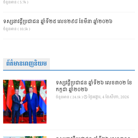
ចំនួនអាន ( 5.7k )
ទស្សនាវដ្ដីប្រជាជន ឆ្នាំទី២៥ លេខ២៩៨ ខែមីនា ឆ្នាំ២០២៦
ចំនួនអាន ( 10.5k )
ព័ត៌មានពេញនិយម
ទស្សវដ្តីប្រជាជន ឆ្នាំទី២៦ លេខ៣០២ ខែ
កក្កដា ឆ្នាំ២០២៦
ថ្ងៃ​អង្គារ, 4 ខែ​សីហា, 2026
ចំនួនអាន ( 24.1k )