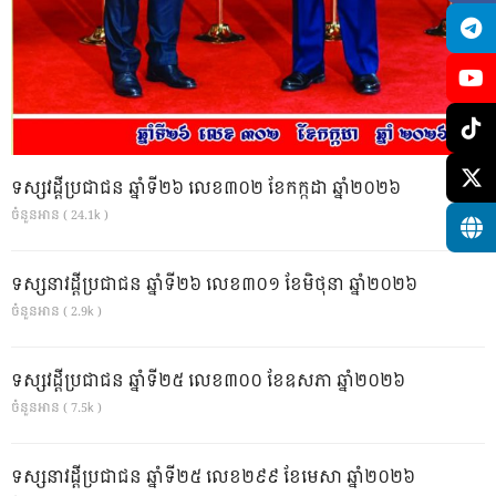
ទស្សវដ្តីប្រជាជន ឆ្នាំទី២៦ លេខ៣០២ ខែកក្កដា ឆ្នាំ២០២៦
ចំនួនអាន ( 24.1k )
ទស្សនាវដ្ដីប្រជាជន ឆ្នាំទី២៦ លេខ៣០១ ខែមិថុនា ឆ្នាំ២០២៦
ចំនួនអាន ( 2.9k )
ទស្សវដ្តីប្រជាជន ឆ្នាំទី២៥ លេខ៣០០ ខែឧសភា ឆ្នាំ២០២៦
ចំនួនអាន ( 7.5k )
ទស្សនាវដ្ដីប្រជាជន ឆ្នាំទី២៥ លេខ២៩៩ ខែមេសា ឆ្នាំ២០២៦