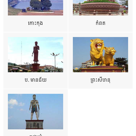
កោះកុង
កំពត
ប. មានជ័យ
ព្រះសីហនុ