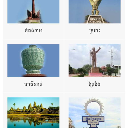
កំពង់ចាម
ក្រចេះ
ពោធិ៍សាត់
ព្រៃវែង