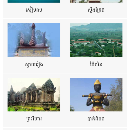
សៀមរាប
ស្ទឹងត្រែង
ស្វាយរៀង
ប៉ៃលិន
ព្រះវិហារ
បាត់ដំបង