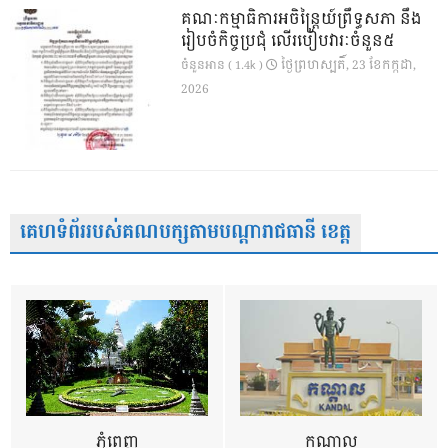
គណៈកម្មាធិការអចិន្ត្រៃយ៍ព្រឹទ្ធសភា នឹង
រៀបចំកិច្ចប្រជុំ លើរបៀបវារៈចំនួន៥
ថ្ងៃ​ព្រហស្បតិ៍, 23 ខែ​កក្កដា,
ចំនួនអាន ( 1.4k )
2026
គេហទំព័ររបស់គណបក្សតាមបណ្តារាជធានី ខេត្ត
ភ្នំពេញ
កណ្តាល