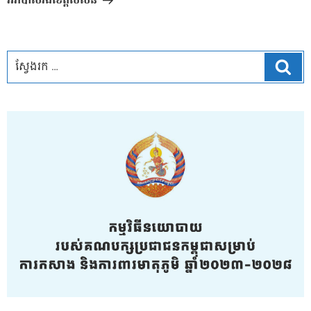
អភិបាលរងខេត្តប៉ៃលិន
ស្វែ