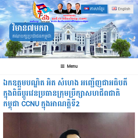
Skip
ភាសាខ្មែរ
English
to
content
វិមាន៧មករា
គណបក្សប្រជាជនកម្ពុជា
Menu
ឯកឧត្តមបណ្ឌិត អិត សំហេង អញ្ជើញជាអធិបតី
ក្នុងពិធីប្តូរវេនប្រធានក្រុមប្រឹក្សាសហជីពជាតិ
កម្ពុជា CCNU ក្នុងអាណត្តិទី2