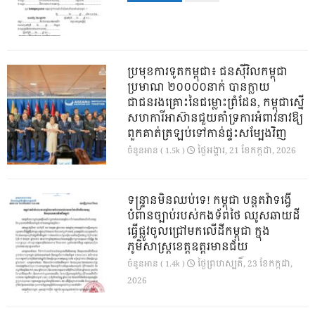
ប្រមុខការទូតកម្ពុជា៖ ជនស៊ីវិលកម្ពុជា
ប្រមាណ ២០០០០នាក់ បានក្លាយ
ជាជនរងគ្រោះនៃជម្លោះព្រំដែន, កម្ពុជាស្នើ
សហការីអាស៊ានជួយគាំទ្រការអំពាវនាវឱ្យ
ពួកគាត់ត្រឡប់ទៅកាន់ផ្ទះសម្បែងវិញ
ថ្ងៃ​អង្គារ, 21 ខែ​កក្កដា, 2026
ចំនួនអាន ( 1.5k )
ទន្ទ្រានមិនឈប់ទេ! កម្ពុជា បន្តតវ៉ាទង្វើ
បំពានច្បាប់របស់កងទ័ពថៃ ឈូសឆាយដី
ធ្វើផ្លូវចូលជ្រៅមកលើដីកម្ពុជា ក្នុង
ភូមិសាស្ត្រខេត្តឧត្តរមានជ័យ
ថ្ងៃ​ព្រហស្បតិ៍, 23 ខែ​កក្កដា,
ចំនួនអាន ( 1.4k )
2026