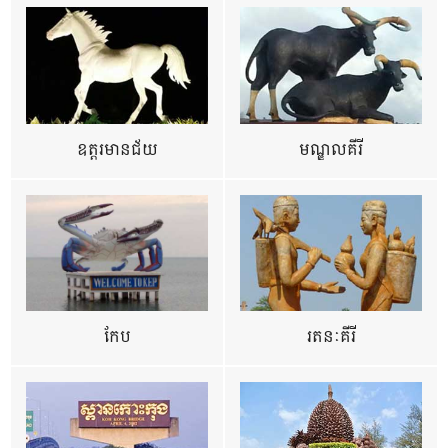
ឧត្ដរមានជ័យ
មណ្ឌលគីរី
កែប
រតនៈគីរី