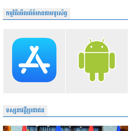
កម្មវិធីមើលព័ត៌មានតាមទូរស័ព្វ
ទស្សនាវដ្តីប្រជាជន