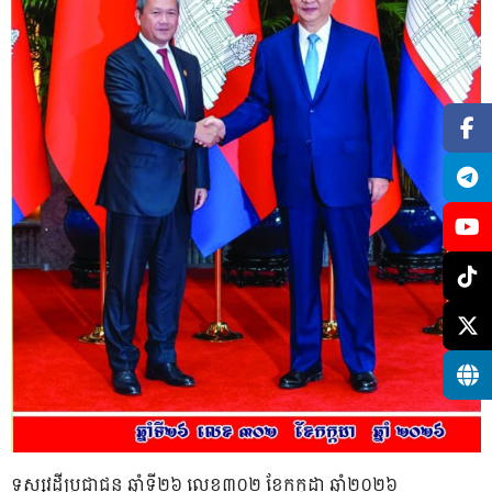
ទស្សវដ្តីប្រជាជន ឆ្នាំទី២៦ លេខ៣០២ ខែកក្កដា ឆ្នាំ២០២៦