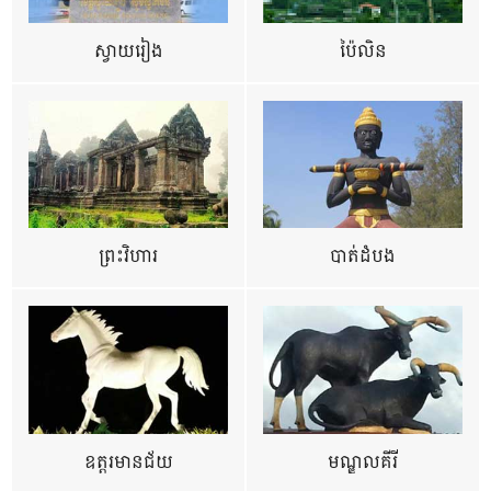
ស្វាយរៀង
ប៉ៃលិន
ព្រះវិហារ
បាត់ដំបង
ឧត្ដរមានជ័យ
មណ្ឌលគីរី