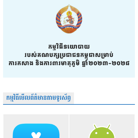
កម្មវិធីមើលព័ត៌មានតាមទូរស័ព្វ