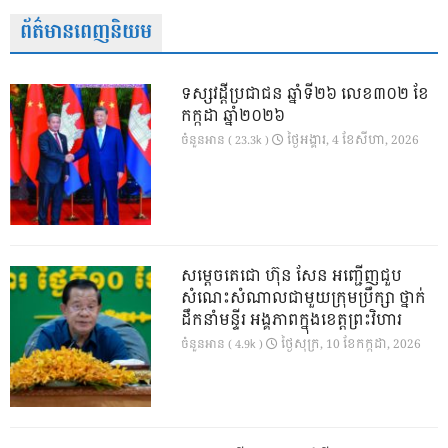
ព័ត៌មានពេញនិយម
ទស្សវដ្តីប្រជាជន ឆ្នាំទី២៦ លេខ៣០២ ខែ
កក្កដា ឆ្នាំ២០២៦
ថ្ងៃ​អង្គារ, 4 ខែ​សីហា, 2026
ចំនួនអាន ( 23.3k )
សម្តេចតេជោ ហ៊ុន សែន អញ្ជើញជួប
សំណេះសំណាលជាមួយក្រុមប្រឹក្សា ថ្នាក់
ដឹកនាំមន្ទីរ អង្គភាពក្នុងខេត្តព្រះវិហារ
ថ្ងៃ​សុក្រ, 10 ខែ​កក្កដា, 2026
ចំនួនអាន ( 4.9k )