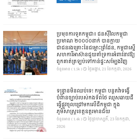
ប្រមុខការទូតកម្ពុជា៖ ជនស៊ីវិលកម្ពុជា
ប្រមាណ ២០០០០នាក់ បានក្លាយ
ជាជនរងគ្រោះនៃជម្លោះព្រំដែន, កម្ពុជាស្នើ
សហការីអាស៊ានជួយគាំទ្រការអំពាវនាវឱ្យ
ពួកគាត់ត្រឡប់ទៅកាន់ផ្ទះសម្បែងវិញ
ថ្ងៃ​អង្គារ, 21 ខែ​កក្កដា, 2026
ចំនួនអាន ( 1.5k )
ទន្ទ្រានមិនឈប់ទេ! កម្ពុជា បន្តតវ៉ាទង្វើ
បំពានច្បាប់របស់កងទ័ពថៃ ឈូសឆាយដី
ធ្វើផ្លូវចូលជ្រៅមកលើដីកម្ពុជា ក្នុង
ភូមិសាស្ត្រខេត្តឧត្តរមានជ័យ
ថ្ងៃ​ព្រហស្បតិ៍, 23 ខែ​កក្កដា,
ចំនួនអាន ( 1.4k )
2026