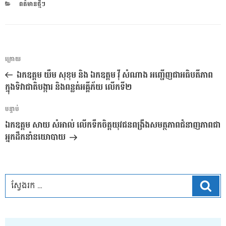
CATEGORIES
ពត៌មានថ្មីៗ
ការ​
អត្ថបទ
ក្រោយ
នាំទិស​
មុន
ឯកឧត្តម យឹម សុខុម និង ឯកឧត្តម វ៉ី សំណាង អញ្ជើញជាអធិបតីភាព
ប្រកាស
ក្នុងទិវាជាតិបង្ការ និងពន្លត់អគ្គីភ័យ លើកទី២
អត្ថបទ
បន្ទាប់
បន្ទាប់
ឯកឧត្តម សាយ សំអាល់ លើកទឹកចិត្តយុវជនពង្រឹងសមត្ថភាពជំនាញភាពជា
អ្នកដឹកនាំនយោបាយ
ស្វែ