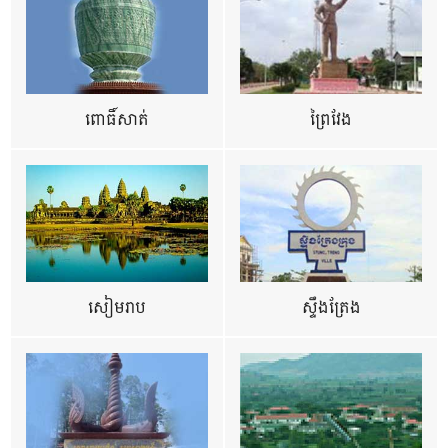
ពោធិ៍សាត់
ព្រៃវែង
សៀមរាប
ស្ទឹងត្រែង