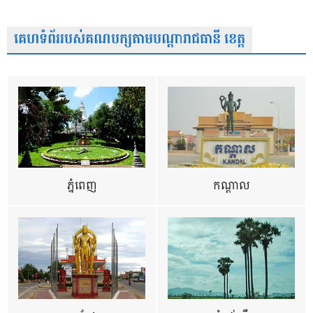
គេហទំព័ររបស់គណបក្សតាមបណ្តារាជធានី ខេត្ត
ភ្នំពេញ
កណ្តាល