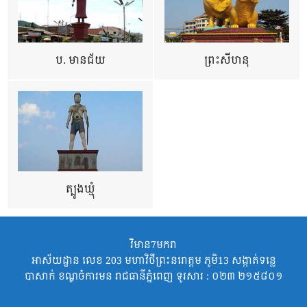
ប. មានជ័យ
ព្រះសីហនុ
ត្បូងឃ្មុំ
វិមាន7មករា
អាស័យដ្ឋាន លេខ 203 មហាវិថីព្រះនរោត្តម ភូមិ13 សង្កាត់ទន្លេ
បាសាក់ ខណ្ឌចំការមន រាជធានីភ្នំពេញ ទូរសារ : ០២៣ ២១៥៨០១