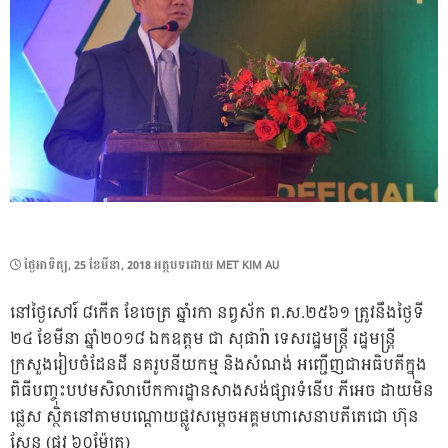
POSTED
ថ្ងៃ​អាទិត្យ, 25 ខែ​មីនា, 2018
អត្ថបទដោយ
MET KIM AU
ON
នៅថ្ងៃសៅរ៍ ៨កើត ខែចេត្រ ឆ្នាំរកា នព្វស័ក ព.ស.២៥៦១ ត្រូវនឹងថ្ងៃទី
២៤ ខែមីនា ឆ្នាំ២០១៨ ឯកឧត្តម ជា សុផារ៉ា ទេសរដ្ឋមន្រ្តី រដ្ឋមន្រ្តី
ក្រសួងរៀបចំដែនដី នគរូបនីយកម្ម និងសំណង់ អញ្ជើញជាអធិបតីក្នុង
ពិធីបញ្ចុះបឋមសិលាបើកការដ្ឋានសាងសង់ផ្សារទំនើប ភីអេច ដាយមិន
ផ្លេស ស្ថិតនៅតាមបណ្ដោយផ្លូវសម្ដេចអគ្គមហាសេនាបតីតេជោ ហ៊ុន
សែន (ផ្លូវ ៦០ម៉ែត្រ)