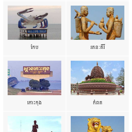
កែប
រតនៈគីរី
កោះកុង
កំពត