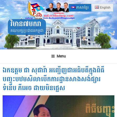
Skip
ភាសាខ្មែរ
English
to
content
វិមាន៧មករា
គណបក្សប្រជាជនកម្ពុជា
Menu
ឯកឧត្តម ជា សុផារ៉ា អញ្ជើញជាអធិបតីក្នុងពិធី
បញ្ចុះបឋមសិលាបើកការដ្ឋានសាងសង់ផ្សារ
ទំនើប ភីអេច ដាយមិនផ្លេស