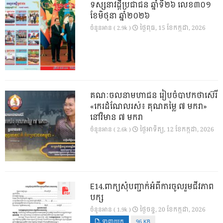
ទស្សនាវដ្ដីប្រជាជន ឆ្នាំទី២៦ លេខ៣០១
ខែមិថុនា ឆ្នាំ២០២៦
ថ្ងៃ​ពុធ, 15 ខែ​កក្កដា, 2026
ចំនួនអាន ( 2.9k )
គណៈចលនាមហាជន រៀបចំបាឋកថាស៊េរី
«កេរដំណែលរស់៖ គុណតម្លៃ ៧ មករា»
នៅវិមាន ៧ មករា
ថ្ងៃ​អាទិត្យ, 12 ខែ​កក្កដា, 2026
ចំនួនអាន ( 2.6k )
E14.ពាក្យសុំបញ្ជាក់អំពីការចូលរួមជីវភាព
បក្ស
ថ្ងៃ​ចន្ទ, 20 ខែ​កក្កដា, 2026
ចំនួនអាន ( 1.9k )
ទាញយក
96 KB