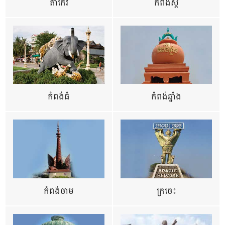
តាកែវ
កំពង់ស្ពឺ
កំពង់ធំ
កំពង់ឆ្នាំង
កំពង់ចាម
ក្រចេះ