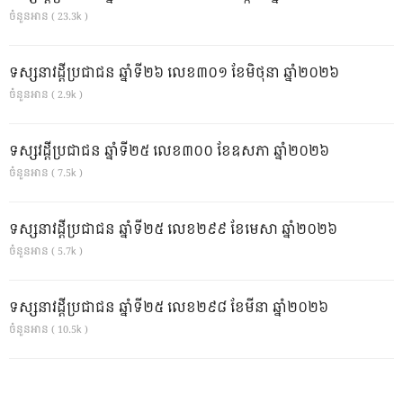
ចំនួនអាន ( 23.3k )
ទស្សនាវដ្ដីប្រជាជន ឆ្នាំទី២៦ លេខ៣០១ ខែមិថុនា ឆ្នាំ២០២៦
ចំនួនអាន ( 2.9k )
ទស្សវដ្តីប្រជាជន ឆ្នាំទី២៥ លេខ៣០០ ខែឧសភា ឆ្នាំ២០២៦
ចំនួនអាន ( 7.5k )
ទស្សនាវដ្ដីប្រជាជន ឆ្នាំទី២៥ លេខ២៩៩ ខែមេសា ឆ្នាំ២០២៦
ចំនួនអាន ( 5.7k )
ទស្សនាវដ្ដីប្រជាជន ឆ្នាំទី២៥ លេខ២៩៨ ខែមីនា ឆ្នាំ២០២៦
ចំនួនអាន ( 10.5k )