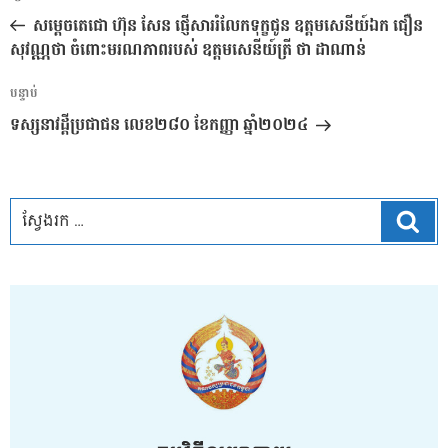
នាំទិស​
មុន
សម្តេចតេជោ ហ៊ុន សែន ផ្ញើសាររំលែកទុក្ខជូន ឧត្តមសេនីយ៍ឯក ជឿន
ប្រកាស
សុវណ្ណថា ចំពោះមរណភាពរបស់ ឧត្តមសេនីយ៍ត្រី ថា ដាណាន់
អត្ថបទ
បន្ទាប់
បន្ទាប់
ទស្សនាវដ្ដីប្រជាជន លេខ២៨០ ខែកញ្ញា ឆ្នាំ២០២៤
ស្វែ