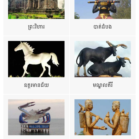
ព្រះវិហារ
បាត់ដំបង
ឧត្ដរមានជ័យ
មណ្ឌលគីរី