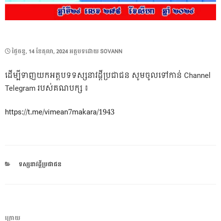
POSTED
ថ្ងៃ​ចន្ទ, 14 ខែ​តុលា, 2024
អត្ថបទដោយ
SOVANN
ON
ដើម្បីទាញយកអត្តបទទស្សនាវដ្តីប្រជាជន សូមចូលទៅកាន់ Channel
Telegram​ របស់គណបក្ស ៖
https://t.me/vimean7makara/1943
CATEGORIES
ទស្សនាវដ្តីប្រជាជន
ការ​
អត្ថបទ
ក្រោយ