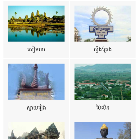
សៀមរាប
ស្ទឹងត្រែង
ស្វាយរៀង
ប៉ៃលិន