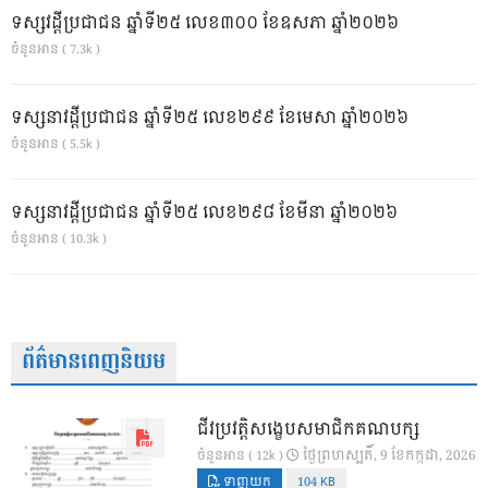
ទស្សវដ្តីប្រជាជន ឆ្នាំទី២៥ លេខ៣០០ ខែឧសភា ឆ្នាំ២០២៦
ចំនួនអាន ( 7.3k )
ទស្សនាវដ្ដីប្រជាជន ឆ្នាំទី២៥ លេខ២៩៩ ខែមេសា ឆ្នាំ២០២៦
ចំនួនអាន ( 5.5k )
ទស្សនាវដ្ដីប្រជាជន ឆ្នាំទី២៥ លេខ២៩៨ ខែមីនា ឆ្នាំ២០២៦
ចំនួនអាន ( 10.3k )
ព័ត៌មានពេញនិយម
ជីវប្រវត្តិសង្ខេបសមាជិកគណបក្ស
ថ្ងៃ​ព្រហស្បតិ៍, 9 ខែ​កក្កដា, 2026
ចំនួនអាន ( 12k )
ទាញយក
104 KB