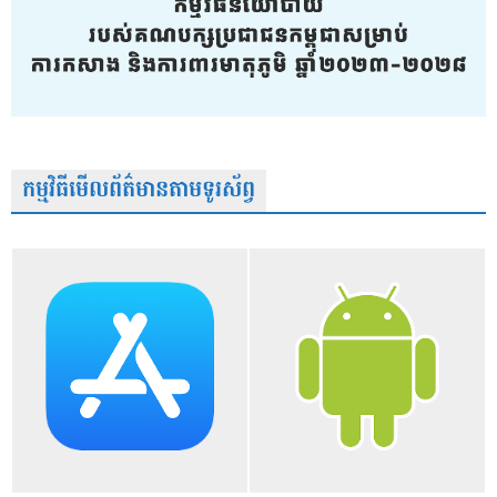
កម្មវិធីមើលព័ត៌មានតាមទូរស័ព្វ