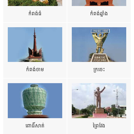
កំពង់ធំ
កំពង់ឆ្នាំង
កំពង់ចាម
ក្រចេះ
ពោធិ៍សាត់
ព្រៃវែង