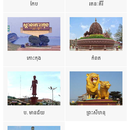
កែប
រតនៈគីរី
កោះកុង
កំពត
ប. មានជ័យ
ព្រះសីហនុ