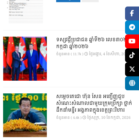
ទស្សវដ្តីប្រជាជន ឆ្នាំទី២៦ លេខ៣០២ ខែ
កក្កដា ឆ្នាំ២០២៦
ថ្ងៃ​អង្គារ, 4 ខែ​សីហា, 2026
ចំនួនអាន ( 11.7k )
សម្តេចតេជោ ហ៊ុន សែន អញ្ជើញជួប
សំណេះសំណាលជាមួយក្រុមប្រឹក្សា ថ្នាក់
ដឹកនាំមន្ទីរ អង្គភាពក្នុងខេត្តព្រះវិហារ
ថ្ងៃ​សុក្រ, 10 ខែ​កក្កដា, 2026
ចំនួនអាន ( 4.4k )