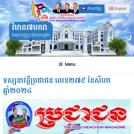
Skip
ភាសាខ្មែរ
English
to
content
វិមាន៧មករា
គណបក្សប្រជាជនកម្ពុជា
Menu
ទស្សនាវដ្ដីប្រជាជន លេខ២៧៩ ខែសីហា
ឆ្នាំ២០២៤