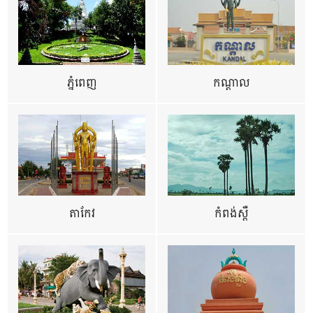
ភ្នំពេញ
កណ្តាល
តាកែវ
កំពង់ស្ពឺ