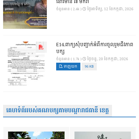
នៅវិមាន ៧ មករា
ថ្ងៃ​អាទិត្យ, 12 ខែ​កក្កដា, 2026
ចំនួនអាន ( 2.4k )
E14.ពាក្យសុំបញ្ជាក់អំពីការចូលរួមជីវភាព
បក្ស
ថ្ងៃ​ចន្ទ, 20 ខែ​កក្កដា, 2026
ចំនួនអាន ( 1.7k )
ទាញយក
96 KB
គេហទំព័ររបស់គណបក្សតាមបណ្តារាជធានី ខេត្ត