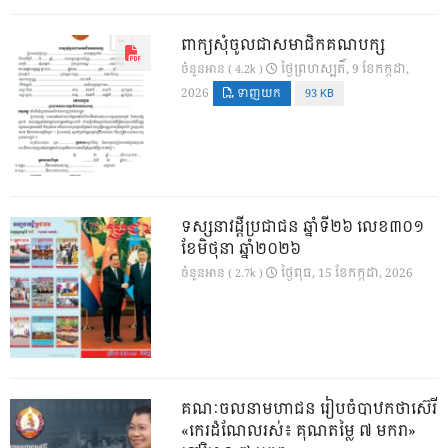
ពាក្យសុំចូលជាសមាជិកគណបក្ស
ថ្ងៃ​ព្រហស្បតិ៍, 9 ខែ​កក្កដា,
ចំនួនអាន ( 4.2k )
2026
ទាញយក
93 KB
ទស្សនាវដ្ដីប្រជាជន ឆ្នាំទី២៦ លេខ៣០១
ខែមិថុនា ឆ្នាំ២០២៦
ថ្ងៃ​ពុធ, 15 ខែ​កក្កដា, 2026
ចំនួនអាន ( 2.7k )
គណៈចលនាមហាជន រៀបចំបាឋកថាស៊េរី
«កេរដំណែលរស់៖ គុណតម្លៃ ៧ មករា»