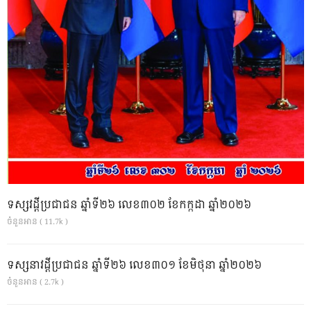
ទស្សវដ្តីប្រជាជន ឆ្នាំទី២៦ លេខ៣០២ ខែកក្កដា ឆ្នាំ២០២៦
ចំនួនអាន ( 11.7k )
ទស្សនាវដ្ដីប្រជាជន ឆ្នាំទី២៦ លេខ៣០១ ខែមិថុនា ឆ្នាំ២០២៦
ចំនួនអាន ( 2.7k )