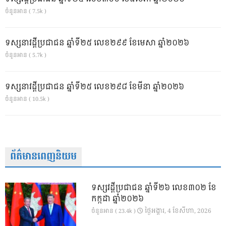
ចំនួនអាន ( 7.5k )
ទស្សនាវដ្ដីប្រជាជន ឆ្នាំទី២៥ លេខ២៩៩ ខែមេសា ឆ្នាំ២០២៦
ចំនួនអាន ( 5.7k )
ទស្សនាវដ្ដីប្រជាជន ឆ្នាំទី២៥ លេខ២៩៨ ខែមីនា ឆ្នាំ២០២៦
ចំនួនអាន ( 10.5k )
ព័ត៌មានពេញនិយម
ទស្សវដ្តីប្រជាជន ឆ្នាំទី២៦ លេខ៣០២ ខែ
កក្កដា ឆ្នាំ២០២៦
ថ្ងៃ​អង្គារ, 4 ខែ​សីហា, 2026
ចំនួនអាន ( 23.4k )