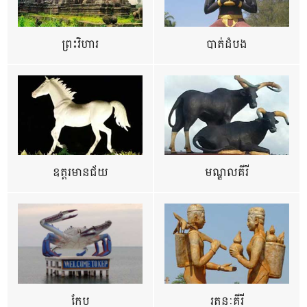
ព្រះវិហារ
បាត់ដំបង
ឧត្ដរមានជ័យ
មណ្ឌលគីរី
កែប
រតនៈគីរី