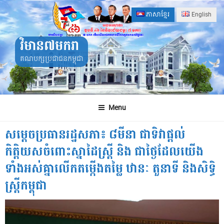
Skip
ភាសាខ្មែរ
English
to
content
វិមាន៧មករា
គណបក្សប្រជាជនកម្ពុជា
Menu
សម្តេចប្រធានរដ្ឋសភា៖ ៨មីនា ជាទិវាផ្តល់
កិត្តិយសចំពោះស្នាដៃស្ត្រី និង ជាថ្ងៃដែលយើង
ទាំងអស់គ្នាលើកតម្កើងតម្លៃ ឋានៈ តួនាទី និងសិទ្ធិ
ស្ត្រីកម្ពុជា