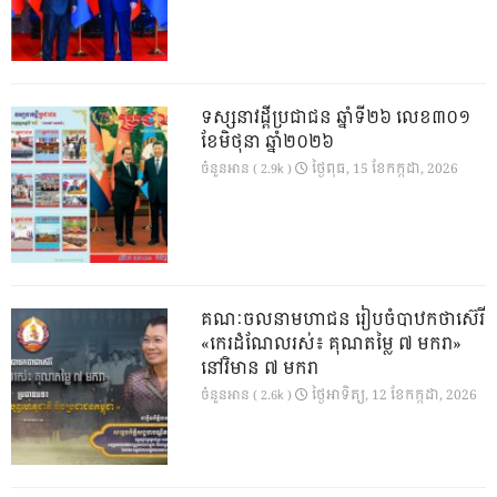
ទស្សនាវដ្ដីប្រជាជន ឆ្នាំទី២៦ លេខ៣០១
ខែមិថុនា ឆ្នាំ២០២៦
ថ្ងៃ​ពុធ, 15 ខែ​កក្កដា, 2026
ចំនួនអាន ( 2.9k )
គណៈចលនាមហាជន រៀបចំបាឋកថាស៊េរី
«កេរដំណែលរស់៖ គុណតម្លៃ ៧ មករា»
នៅវិមាន ៧ មករា
ថ្ងៃ​អាទិត្យ, 12 ខែ​កក្កដា, 2026
ចំនួនអាន ( 2.6k )