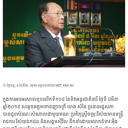
POSTED
ថ្ងៃ​ចន្ទ, 4 ខែ​មីនា, 2019
អត្ថបទដោយ
MET KIM AU
ON
ក្នុងការអបអរសាទរខួបលើកទី១០៨ នៃទិវាអន្តរជាតិនារី ថ្ងៃទី ៨មីនា
ឆ្នាំ២០១៩ សម្តេចអគ្គមហាពញាចក្រី ហេង សំរិន ប្រធានរដ្ឋសភា
បានជួបសំណេះសំណាលជាមួយគណៈប្រតិភូស្រ្តីចម្រុះវិស័យមានមន្រ្តី
រាជការ វិស័យឯកជន និងសង្គមស៊ីវិល ដឹកនាំដោយលោកជំទាវ អុឹង