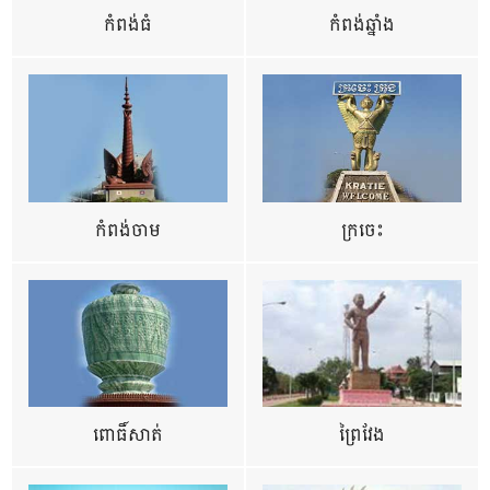
កំពង់ធំ
កំពង់ឆ្នាំង
កំពង់ចាម
ក្រចេះ
ពោធិ៍សាត់
ព្រៃវែង