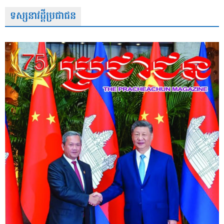
ទស្សនាវដ្តីប្រជាជន