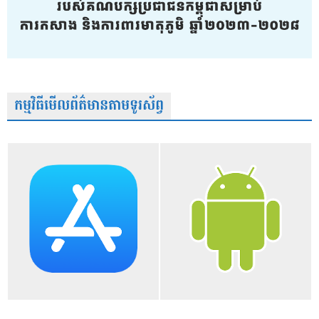
កម្មវិធីមើលព័ត៌មានតាមទូរស័ព្វ