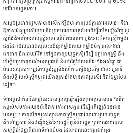
កន្ថាផាវី រដ្ឋមន្រ្តីក្រសួងកិច្ចការនារី នៅព្រឹកថ្ងៃទី០៤ ខែមីនា ឆ្នាំ២០១៩
នៅវិមានរដ្ឋសភា។
សម្តេចប្រធា
នរដ្ឋសភាបានលើកឡើងថា ការជួបជុំគ្នានៅពេលនេះ គឺជា
ឱកាសដ៏ល្អប្រសើរមួយ និងប្រកបដោយអត្ថន័យដើម្បីរំលឹកឡើងវិញ នូវ
ស្នាដៃដ៏មហិមារបស់ស្រ្តីនានា លើពិភពលោក ក្នុងនោះក៏មានស្ត្រីកម្ពុជា
ផងដែរ ដែលបានតស៊ូលះបង់នូវកម្លាំងកាយ កម្លាំងចិត្ត ពេលវេលា
ធនធាន និងអាយុជីវិត នៅក្នុងការប្រយុទ្ធតស៊ូដើម្បី បុព្វហេតុស្រ្តី និង
ដើម្បីបុព្វហេតុរបស់មនុស្សជាតិ និងជាថ្ងៃដែលយើងទាំងអស់គ្នា ជា
ពិសេសបុរសៗ ត្រូវតែបន្តជំរុញនិងលើក តម្កើងនូវតម្លៃ ឋានៈ តួនាទី
និងសិទ្ធិ របស់ស្ត្រីកម្ពុជាយើងឲ្យកាន់តែមានភាពប្រសើរ និងថ្លៃថ្លាថែម
ទៀត។
ទិវាអន្តរជាតិនារីនៅឆ្នាំនេះបានប្រារព្ធធ្វើឡើងក្រោមប្រធានបទ “លើក
កម្ពស់សមភាពយេនឌ័រនិងការគាំពារសង្គម ដើម្បីអភិវឌ្ឍន៍ធនធាន
មនុស្ស”។ ការលើកកម្ពស់ស្ថានភាពស្រ្តីកម្ពុជាដែលជាម្តាយ ជាអ្នក
ដឹកនាំគ្រួសារ និងជាឆ្អឹងខ្នងនៃសេដ្ឋកិច្ចនិងសង្គម ប្រកបដោយគុណ
សម្បត្តិដ៏ថ្លៃថ្លាគឺជាអាទិភាពចំបង ដែលពេលនេះកម្ពុជាកំពុង