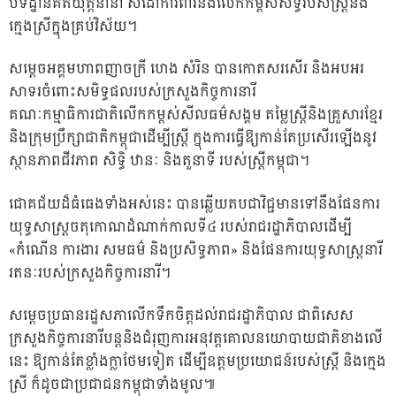
បទដ្ឋានគតិយុត្តនានា សំដៅការពារនិងលើកកម្ពស់សិទ្ធរបស់ស្រ្តីនិង
ក្មេងស្រីក្នុងគ្រប់វិស័យ។
សម្តេចអគ្គមហាពញាចក្រី ហេង សំរិន បានកោតសរសើរ និងអបអរ
សាទរចំពោះសមិទ្ធផលរបស់ក្រសួងកិច្ចការនារី
គណៈកម្មាធិការជាតិលើកកម្ពស់សីលធម៌សង្គម តម្លៃស្រ្តីនិងគ្រួសារខ្មែរ
និងក្រុមប្រឹក្សាជាតិកម្ពុជាដើម្បីស្រ្តី ក្នុងការធ្វើឱ្យកាន់តែប្រសើរឡើងនូវ
ស្ថានភាពជីវភាព សិទ្ធិ ឋានៈ និងតួនាទី របស់ស្រ្តីកម្ពុជា។
ជោគជ័យដ៏ធំធេងទាំងអស់នេះ បានឆ្លើយតបជាវិជ្ជមានទៅនឹងផែនការ
យុទ្ធសាស្រ្តចតុកោណដំណាក់កាលទី៤ របស់រាជរដ្ឋាភិបាលដើម្បី
«កំណើន ការងារ សមធម៌ និងប្រសិទ្ធភាព» និងផែនការយុទ្ធសាស្រ្តនារី
រតនៈរបស់ក្រសួងកិច្ចការនារី។
សម្តេចប្រធានរដ្ឋសភាលើកទឹកចិត្តដល់រាជរដ្ឋាភិបាល ជាពិសេស
ក្រសួងកិច្ចការនារីបន្តនិងជំរុញការអនុវត្តគោលនយោបាយជាតិខាងលើ
នេះ ឱ្យកាន់តែខ្លាំងក្លាថែមទៀត ដើម្បីឧត្តមប្រយោជន៍របស់ស្ត្រី និងក្មេង
ស្រី ក៏ដូចជាប្រជាជនកម្ពុជាទាំងមូល៕