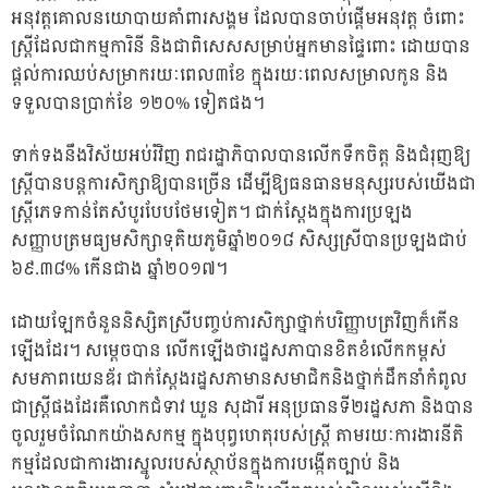
អនុវត្តគោលនយោបាយគាំពារសង្គម ដែលបានចាប់ផ្តើមអនុវត្ត ចំពោះ
ស្ត្រីដែលជាកម្មការិនី និងជាពិសេសសម្រាប់អ្នកមានផ្ទៃពោះ ដោយបាន
ផ្តល់ការឈប់សម្រាករយៈពេល៣ខែ ក្នុងរយៈពេលសម្រាលកូន និង
ទទួលបានប្រាក់ខែ ១២០% ទៀតផង។
ទាក់ទងនឹងវិស័យអប់រំវិញ រាជរដ្ឋាភិបាលបានលើកទឹកចិត្ត និងជំរុញឱ្យ
ស្ត្រីបានបន្តការសិក្សាឱ្យបានច្រើន ដើម្បីឱ្យធនធានមនុស្សរបស់យើងជា
ស្ត្រីភេទកាន់តែសំបូរបែបថែមទៀត។ ជាក់ស្តែងក្នុងការប្រឡង
សញ្ញាបត្រមធ្យមសិក្សាទុតិយភូមិឆ្នាំ២០១៨ សិស្សស្រីបានប្រឡងជាប់
៦៩.៣៨% កើនជាង ឆ្នាំ២០១៧។
ដោយឡែកចំនួននិស្សិតស្រីបញ្ចប់ការសិក្សាថ្នាក់បរិញ្ញាបត្រវិញក៏កើន
ឡើងដែរ។ សម្តេចបាន លើកឡើងថារដ្ឋសភាបានខិតខំលើកកម្ពស់
សមភាពយេនឌ័រ ជាក់ស្តែងរដ្ឋសភាមានសមាជិកនិងថ្នាក់ដឹកនាំកំពូល
ជាស្រ្តីផងដែរគឺលោកជំទាវ ឃួន សុដារី អនុប្រធានទី២រដ្ឋសភា និងបាន
ចូលរួមចំណែកយ៉ាងសកម្ម ក្នុងបុព្វហេតុរបស់ស្រ្តី តាមរយៈការងារនីតិ
កម្មដែលជាការងារស្នូលរបស់ស្ថាប័នក្នុងការបង្កើតច្បាប់ និង