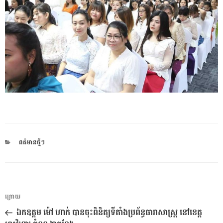
CATEGORIES
ពត៌មានថ្មីៗ
ការ​
អត្ថបទ
ក្រោយ
នាំទិស​
មុន
ឯកឧត្តម ម៉ៅ​ ហាក់ បានចុះពិនិត្យទីតាំងប្រព័ន្ធធារាសាស្ត្រ​ នៅខេត្ត
ប្រកាស