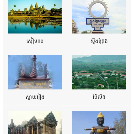
សៀមរាប
ស្ទឹងត្រែង
ស្វាយរៀង
ប៉ៃលិន