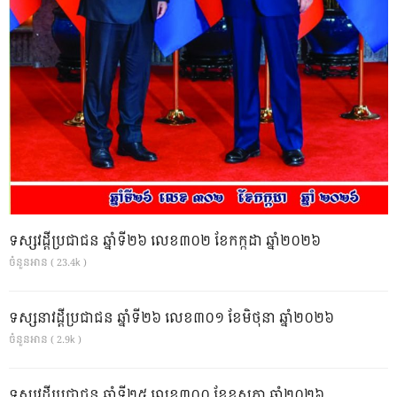
ទស្សវដ្តីប្រជាជន ឆ្នាំទី២៦ លេខ៣០២ ខែកក្កដា ឆ្នាំ២០២៦
ចំនួនអាន ( 23.4k )
ទស្សនាវដ្ដីប្រជាជន ឆ្នាំទី២៦ លេខ៣០១ ខែមិថុនា ឆ្នាំ២០២៦
ចំនួនអាន ( 2.9k )
ទស្សវដ្តីប្រជាជន ឆ្នាំទី២៥ លេខ៣០០ ខែឧសភា ឆ្នាំ២០២៦