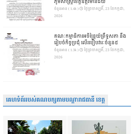
ភូមិសាស្ត្រខេត្តឧត្តរមានជ័យ
ថ្ងៃ​ព្រហស្បតិ៍, 23 ខែ​កក្កដា,
ចំនួនអាន ( 1.4k )
2026
គណៈកម្មាធិការអចិន្ត្រៃយ៍ព្រឹទ្ធសភា នឹង
រៀបចំកិច្ចប្រជុំ លើរបៀបវារៈចំនួន៥
ថ្ងៃ​ព្រហស្បតិ៍, 23 ខែ​កក្កដា,
ចំនួនអាន ( 1.3k )
2026
គេហទំព័ររបស់គណបក្សតាមបណ្តារាជធានី ខេត្ត