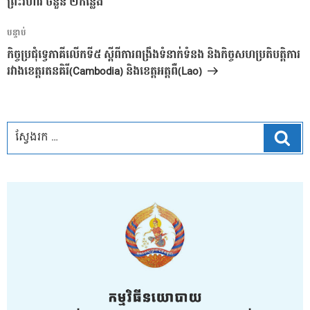
ព្រះវិហារ​ ចំនួន​ ២កន្លែង​
អត្ថបទ
បន្ទាប់
បន្ទាប់
កិច្ចប្រជុំទ្វេភាគីលើកទី៥ ស្តីពីការពង្រឹងទំនាក់ទំនង និងកិច្ចសហប្រតិបត្តិការ
រវាងខេត្តរតនគិរី(Cambodia) និងខេត្តអត្តពឺ(Lao)
ស្វែ