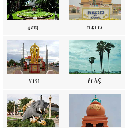
ភ្នំពេញ
កណ្តាល
តាកែវ
កំពង់ស្ពឺ