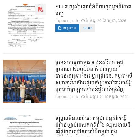
E14.ពាក្យសុំបញ្ជាក់អំពីការចូលរួមជីវភាព
បក្ស
ថ្ងៃ​ចន្ទ, 20 ខែ​កក្កដា, 2026
ចំនួនអាន ( 1.9k )
ទាញយក
96 KB
ប្រមុខការទូតកម្ពុជា៖ ជនស៊ីវិលកម្ពុជា
ប្រមាណ ២០០០០នាក់ បានក្លាយ
ជាជនរងគ្រោះនៃជម្លោះព្រំដែន, កម្ពុជាស្នើ
សហការីអាស៊ានជួយគាំទ្រការអំពាវនាវឱ្យ
ពួកគាត់ត្រឡប់ទៅកាន់ផ្ទះសម្បែងវិញ
ថ្ងៃ​អង្គារ, 21 ខែ​កក្កដា, 2026
ចំនួនអាន ( 1.5k )
ទន្ទ្រានមិនឈប់ទេ! កម្ពុជា បន្តតវ៉ាទង្វើ
បំពានច្បាប់របស់កងទ័ពថៃ ឈូសឆាយដី
ធ្វើផ្លូវចូលជ្រៅមកលើដីកម្ពុជា ក្នុង