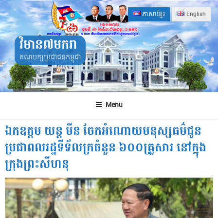
Skip
ភាសាខ្មែរ
English
to
content
វិមាន៧មករា
គណបក្សប្រជាជនកម្ពុជា
Menu
ឯកឧត្តម យន្ត មីន ចែកអំណោយមនុស្សធម៌ជូន
ប្រជាពលរដ្ឋទីទ័លក្រចំនួន ៦០០គ្រួសារ នៅក្នុង
ក្រុងព្រះសីហនុ