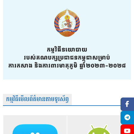
កម្មវិធីមើលព័ត៌មានតាមទូរស័ព្វ