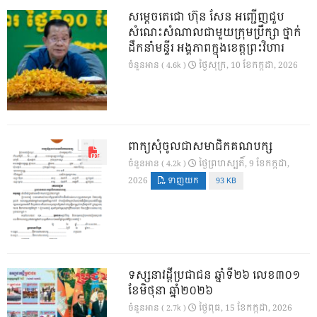
សម្តេចតេជោ ហ៊ុន សែន អញ្ជើញជួប
សំណេះសំណាលជាមួយក្រុមប្រឹក្សា ថ្នាក់
ដឹកនាំមន្ទីរ អង្គភាពក្នុងខេត្តព្រះវិហារ
ថ្ងៃ​សុក្រ, 10 ខែ​កក្កដា, 2026
ចំនួនអាន ( 4.6k )
ពាក្យសុំចូលជាសមាជិកគណបក្ស
ថ្ងៃ​ព្រហស្បតិ៍, 9 ខែ​កក្កដា,
ចំនួនអាន ( 4.2k )
2026
ទាញយក
93 KB
ទស្សនាវដ្ដីប្រជាជន ឆ្នាំទី២៦ លេខ៣០១
ខែមិថុនា ឆ្នាំ២០២៦
ថ្ងៃ​ពុធ, 15 ខែ​កក្កដា, 2026
ចំនួនអាន ( 2.7k )