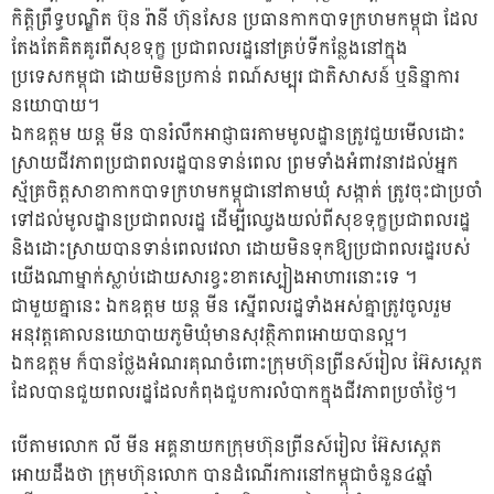
កិត្តិព្រឹទ្ធបណ្ឌិត ប៊ុន រ៉ានី ហ៊ុនសែន ប្រធានកាកបាទក្រហមកម
្ពុជា ដែល
តែងតែគិតគូរពីសុខទុក្ខ ប្រជាពលរដ្ឋនៅគ្រប់ទីកន្លែងនៅក្នុង
ប្រទេសកម្ពុជា ដោយមិនប្រកាន់ ពណ៍សម្បុរ ជាតិសាសន៍ ឬនិន្នាការ
នយោបាយ។
ឯកឧត្តម យន្ត មីន បានរំលឹកអាជ្ញាធរតាមមូលដ្ឋានត្រូវជួយមើលដោះ
ស្រាយជីវភាពប្រជាពលរដ្ឋបានទាន់ពេល ព្រមទាំងអំពាវនាវដល់អ្នក
ស្ម័គ្រចិត្តសាខាកាកបាទក្រហមកម្ពុជានៅតាមឃុំ សង្កាត់ ត្រូវចុះជាប្រចាំ
ទៅដល់មូលដ្ឋានប្រជាពលរដ្ឋ ដើម្បីឈ្វេងយល់ពីសុខទុក្ខប្រជាពលរដ្ឋ
និងដោះស្រាយបានទាន់ពេលវេលា ដោយមិនទុកឱ្យប្រជាពលរដ្ឋរបស់
យើងណាម្នាក់ស្លាប់ដោយសារខ្វះខាតស្បៀងអាហារនោះទេ ។
ជាមួយគ្នានេះ ឯកឧត្តម យន្ត មីន ស្នើពលរដ្ឋទាំងអស់គ្នាត្រូវចូលរួម
អនុវត្តគោលនយោបាយភូមិឃុំមានសុវត្ថិភាពអោយបានល្អ។
ឯកឧត្តម ក៏បានថ្លែងអំណរគុណចំពោះក្រុមហ៊ុនព្រីនស៍រៀល អ៊ែសស្តេត
ដែលបានជួយពលរដ្ឋដែលកំពុងជួបការលំបាកក្នុងជីវភាពប្រចាំថ្ងៃ។
បើតាមលោក លី មីន អគ្គនាយកក្រុមហ៊ុនព្រីនស៍រៀល អ៊ែសស្តេត
អោយដឹងថា ក្រុមហ៊ុនលោក បានដំណើរការនៅកម្ពុជាចំនួន៤ឆ្នាំ