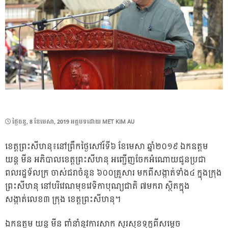
POSTED
ថ្ងៃ​ចន្ទ, 8 ខែ​មេសា, 2019
អត្ថបទដោយ
MET KIM AU
ON
ខេត្តព្រះសីហនុ៖នៅព្រឹកថ្ងៃសៅរ៍ទី៦ ខែមេសា ឆ្នាំ២០១៩ ឯកឧត្ដម
យន្ត មីន អភិបាលខេត្តព្រះសីហនុ អញ្ជើញចែកអំណោយជូនប្រជា
ពលរដ្ឋទ័លក្រ ចាស់ជរាចំនួន ៦០០គ្រួសារ មកពីសង្កាត់ទាំង៤ ក្នុងក្រុង
ព្រះសីហនុ នៅបរិវេណមុខវេទិកាបុណ្យជាតិ ៧មករា ស្ថិតក្នុង
សង្កាត់លេខ៣ ក្រុង ខេត្តព្រះសីហនុ។
ឯកឧត្តម យន្ត មីន ពាំនាំនូវការសាក សួរសុខទុក្ខពីសម្តេច