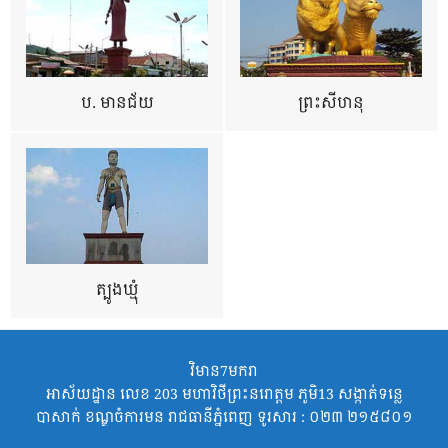
ប. មានជ័យ
ព្រះសីហនុ
ត្បូងឃ្មុំ
វិមាន7មករា
អាស័យដ្ឋាន លេខ 203 មហាវិថីព្រះនរោត្តម ភូមិ13 សង្កាត់ទន្លេ
បាសាក់ ខណ្ឌចំការមន រាជធានីភ្នំពេញ ទូរសារ : ០២៣ ២១៥៨០១