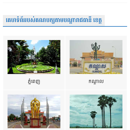
គេហទំព័ររបស់គណបក្សតាមបណ្តារាជធានី ខេត្ត
ភ្នំពេញ
កណ្តាល