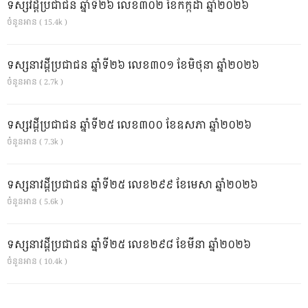
ទស្សវដ្តីប្រជាជន ឆ្នាំទី២៦ លេខ៣០២ ខែកក្កដា ឆ្នាំ២០២៦
ចំនួនអាន ( 15.4k )
ទស្សនាវដ្ដីប្រជាជន ឆ្នាំទី២៦ លេខ៣០១ ខែមិថុនា ឆ្នាំ២០២៦
ចំនួនអាន ( 2.7k )
ទស្សវដ្តីប្រជាជន ឆ្នាំទី២៥ លេខ៣០០ ខែឧសភា ឆ្នាំ២០២៦
ចំនួនអាន ( 7.3k )
ទស្សនាវដ្ដីប្រជាជន ឆ្នាំទី២៥ លេខ២៩៩ ខែមេសា ឆ្នាំ២០២៦
ចំនួនអាន ( 5.6k )
ទស្សនាវដ្ដីប្រជាជន ឆ្នាំទី២៥ លេខ២៩៨ ខែមីនា ឆ្នាំ២០២៦
ចំនួនអាន ( 10.4k )