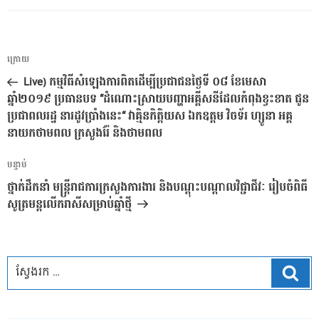
ការ​
អត្ថបទ
ក្រោយ
នាំទិស​
មុន
Live) កម្មវិធីសំឡេងការពិតដើម្បីប្រជាជនថ្ងៃទី ០៨ ខែមេសា
ប្រកាស
ឆ្នាំ២០១៩ ប្រធានបទ “ដំណោះស្រាយបញ្ហាអគ្គីសនីដែលកំពុងខ្វះខាត ជូន
ប្រជាពលរដ្ឋ នារដូវប្រាំងនេះ“ វាគ្មិនកិត្តិយស ឯកឧត្តម វិចទ័រ ហ្សូនា អគ្គ
នាយកថាមពល ក្រសួងរ៉ែ និងថាមពល
អត្ថបទ
បន្ទាប់
បន្ទាប់
ថ្នាក់ដឹកនាំ មន្ត្រីរាជការក្រសួងការងារ និងបណ្តុះបណ្តាលវិជ្ជាជីវៈ រៀបចំពិធី
សូត្រមន្តលើករាសីសម្រាប់ឆ្នាំថ្មី
ស្វែ