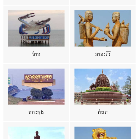
កែប
រតនៈគីរី
កោះកុង
កំពត