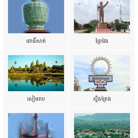
ពោធិ៍សាត់
ព្រៃវែង
សៀមរាប
ស្ទឹងត្រែង