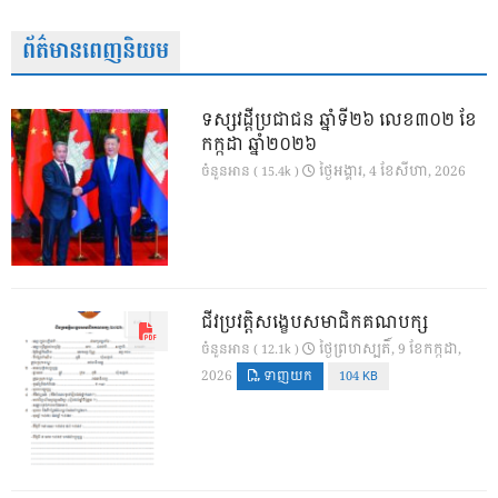
ព័ត៌មានពេញនិយម
ទស្សវដ្តីប្រជាជន ឆ្នាំទី២៦ លេខ៣០២ ខែ
កក្កដា ឆ្នាំ២០២៦
ថ្ងៃ​អង្គារ, 4 ខែ​សីហា, 2026
ចំនួនអាន ( 15.4k )
ជីវប្រវត្តិសង្ខេបសមាជិកគណបក្ស
ថ្ងៃ​ព្រហស្បតិ៍, 9 ខែ​កក្កដា,
ចំនួនអាន ( 12.1k )
2026
ទាញយក
104 KB