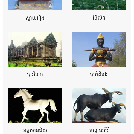
ស្វាយរៀង
ប៉ៃលិន
ព្រះវិហារ
បាត់ដំបង
ឧត្ដរមានជ័យ
មណ្ឌលគីរី