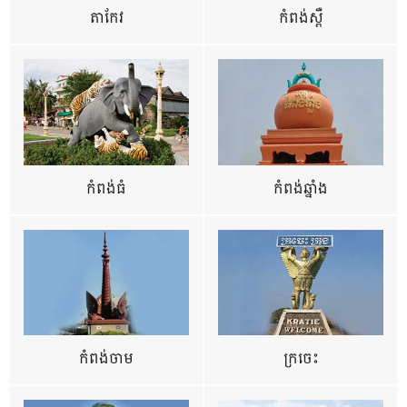
តាកែវ
កំពង់ស្ពឺ
កំពង់ធំ
កំពង់ឆ្នាំង
កំពង់ចាម
ក្រចេះ