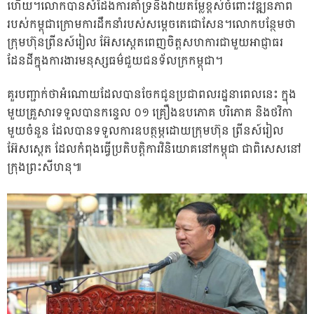
ហើយ។លោកបានសំដែងការគាំទ្រនិងវាយតម្លៃខ្ពស់ចំពោះវឌ្ឍនភាព
របស់កម្ពុជាក្រោមការដឹកនាំរបស់សម្តេចតេជោសែន។លោកបន្ថែមថា
ក្រុមហ៊ុនព្រីនស៍រៀល អ៊ែសស្តេតពេញចិត្តសហការជាមួយអាជ្ញាធរ
ដែនដីក្នុងការងារមនុស្សធម៌ជួយជនទ័លក្រកម្ពុជា។
គួរបញ្ជាក់ថាអំណោយដែលបានចែកជូនប្រជាពលរដ្ឋនាពេលនេះ ក្នុង
មួយគ្រួសារទទួលបានកន្ទេល ០១ គ្រឿងឧបភោគ បរិភោគ និងថវិកា
មួយចំនួន ដែលបានទទួលការឧបត្ថម្ភដោយក្រុមហ៊ុន ព្រីនស៍រៀល
អ៊ែសស្តេត ដែលកំពុងធ្វើប្រតិបត្តិការវិនិយោគនៅកម្ពុជា ជាពិសេសនៅ
ក្រុងព្រះសីហនុ៕