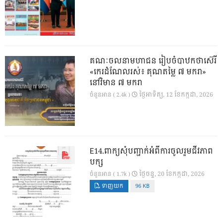
គណៈចលនាមហាជន រៀបចំបាឋកថាស៊េរី
«កេរដំណែលរស់៖ គុណតម្លៃ ៧ មករា»
នៅវិមាន ៧ មករា
ថ្ងៃ​អាទិត្យ, 12 ខែ​កក្កដា, 2026
ចំនួនអាន ( 2.4k )
E14.ពាក្យសុំបញ្ជាក់អំពីការចូលរួមជីវភាព
បក្ស
ថ្ងៃ​ចន្ទ, 20 ខែ​កក្កដា, 2026
ចំនួនអាន ( 1.7k )
ទាញយក
96 KB