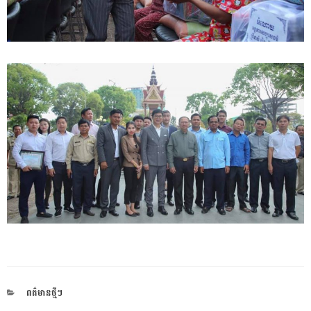
CATEGORIES
ពត៌មានថ្មីៗ