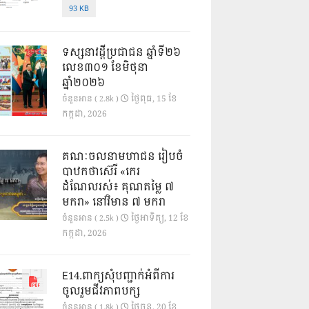
93 KB
ទស្សនាវដ្ដីប្រជាជន ឆ្នាំទី២៦
លេខ៣០១ ខែមិថុនា
ឆ្នាំ២០២៦
ថ្ងៃ​ពុធ, 15 ខែ​
ចំនួនអាន ( 2.8k )
កក្កដា, 2026
គណៈចលនាមហាជន រៀបចំ
បាឋកថាស៊េរី «កេរ
ដំណែលរស់៖ គុណតម្លៃ ៧
មករា» នៅវិមាន ៧ មករា
ថ្ងៃ​អាទិត្យ, 12 ខែ​
ចំនួនអាន ( 2.5k )
កក្កដា, 2026
E14.ពាក្យសុំបញ្ជាក់អំពីការ
ចូលរួមជីវភាពបក្ស
ថ្ងៃ​ចន្ទ, 20 ខែ​
ចំនួនអាន ( 1.8k )