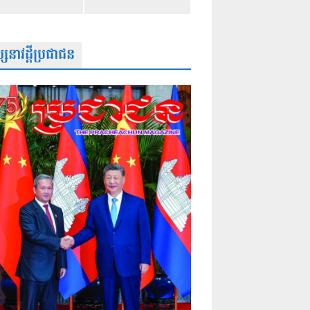
សនាវដ្តីប្រជាជន