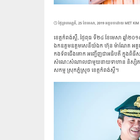
POSTED
ថ្ងៃ​ព្រហស្បតិ៍, 25 ខែ​មេសា, 2019
អត្ថបទដោយ
MET KIM
ON
ខេត្តកំពង់ស្ពឺ, ថ្ងៃពុធ ទី២៤ ខែមេសា ឆ្នាំ២០១
ឯកឧត្តមឧត្តមសេនីយ៍ឯក ហ៊ុន ម៉ាណែត អគ្គ
កងទ័ពជើងគោក អញ្ជើញជាអធិបតី ក្នុងពិធីសម
សំណេះសំណាលជាមួយនាយទាហាន និស្សិ
សកម្ម ស្រុកភ្នំស្រួច ខេត្តកំពង់ស្ពឺ។