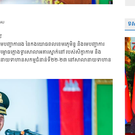
ទស្
 AU
៩
មេបញ្ជាការរង នៃកងយោធពលខេមរភូមិន្ទ និងមេបញ្ជាការ
្ពោធក្លោងទ្វារសាលាអគារស្នាក់នៅ របស់សិក្ខាកាម និង
តនាយទាហានសកម្មជំនាន់ទី២២-២៣ នៅសាលានាយទាហាន