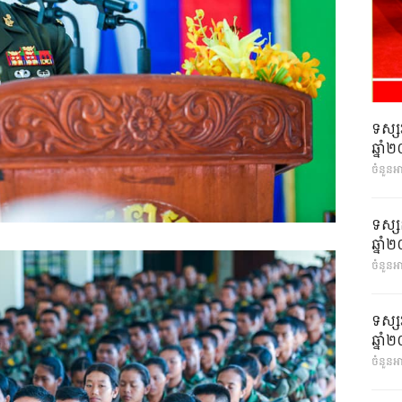
ទស្ស
ឆ្នា
ចំនួនអ
ទស្ស
ឆ្នា
ចំនួនអា
ទស្ស
ឆ្នា
ចំនួនអា