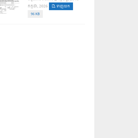
កក្កដា, 2026
ទាញយក
96 KB