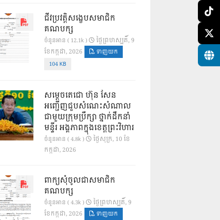
ជីវប្រវត្តិសង្ខេបសមាជិក
គណបក្ស
ថ្ងៃ​ព្រហស្បតិ៍, 9
ចំនួនអាន ( 12.1k )
ខែ​កក្កដា, 2026
ទាញយក
104 KB
សម្តេចតេជោ ហ៊ុន សែន
អញ្ជើញជួបសំណេះសំណាល
ជាមួយក្រុមប្រឹក្សា ថ្នាក់ដឹកនាំ
មន្ទីរ អង្គភាពក្នុងខេត្តព្រះវិហារ
ថ្ងៃ​សុក្រ, 10 ខែ​
ចំនួនអាន ( 4.8k )
កក្កដា, 2026
ពាក្យសុំចូលជាសមាជិក
គណបក្ស
ថ្ងៃ​ព្រហស្បតិ៍, 9
ចំនួនអាន ( 4.3k )
ខែ​កក្កដា, 2026
ទាញយក