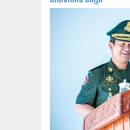
នាយទាហាន និស្សិត