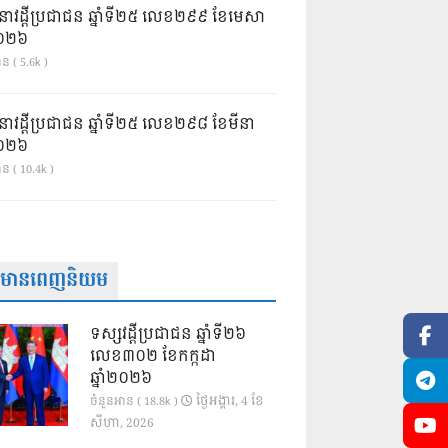
នាវដ្ដីប្រជាជន ឆ្នាំទី២៥ លេខ២៩៩ ខែមេសា
ំ២០២៦
ន ( 5.6k )
នាវដ្ដីប្រជាជន ឆ្នាំទី២៥ លេខ២៩៨ ខែមីនា
ំ២០២៦
ាន ( 10.4k )
ត៌មានពេញនិយម
ទស្សវដ្តីប្រជាជន ឆ្នាំទី២៦
លេខ៣០២ ខែកក្កដា
ឆ្នាំ២០២៦
ថ្ងៃ​អង្គារ, 4 ខែ​
ចំនួនអាន ( 18.8k )
សីហា, 2026