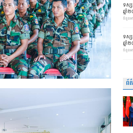
ទស្ស
ឆ្នា
ចំនួនអា
ទស្ស
ឆ្នា
ចំនួនអ
ព័