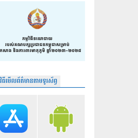
មវិធីមើលព័ត៌មានតាមទូរស័ព្វ