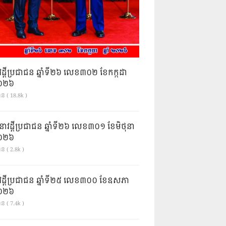
វដ្តីប្រជាជន ឆ្នាំទី២៦ លេខ៣០២ ខែកក្កដា
ំ២០២៦
ាន ( 18.8k )
នាវដ្ដីប្រជាជន ឆ្នាំទី២៦ លេខ៣០១ ខែមិថុនា
ំ២០២៦
ន ( 2.8k )
វដ្តីប្រជាជន ឆ្នាំទី២៥ លេខ៣០០ ខែឧសភា
ំ២០២៦
ន ( 7.4k )