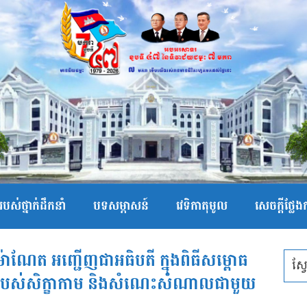
បស់ថ្នាក់ដឹកនាំ
បទសម្ភាសន៍
វេទិកាតុមូល
សេចក្ដីថ្លែ
៉ាណែត អញ្ជើញជាអធិបតី ក្នុងពិធីសម្ពោធ
ៅ របស់សិក្ខាកាម និងសំណេះសំណាលជាមួយ