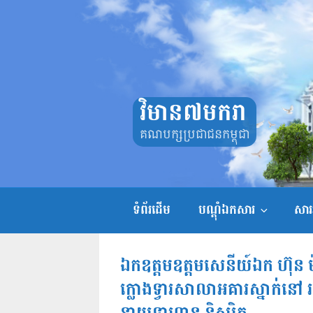
Skip
to
content
វិមាន៧មករា
គណបក្សប្រជាជនកម្ពុជា
ទំព័រដើម
បណ្តុំឯកសារ
សាររ
ឯកឧត្តមឧត្តមសេនីយ៍ឯក ហ៊ុន ម
ក្លោងទ្វារសាលាអគារស្នាក់ន