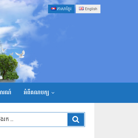
ភាសាខ្មែរ
English
ងការណ៍
អំពីគណបក្ស
ស្វែងរក