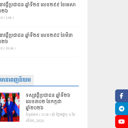
នាវដ្ដីប្រជាជន ឆ្នាំទី២៥ លេខ២៩៩ ខែមេសា
ំ២០២៦
ន ( 5.6k )
នាវដ្ដីប្រជាជន ឆ្នាំទី២៥ លេខ២៩៨ ខែមីនា
ំ២០២៦
ាន ( 10.4k )
ត៌មានពេញនិយម
ទស្សវដ្តីប្រជាជន ឆ្នាំទី២៦
លេខ៣០២ ខែកក្កដា
ឆ្នាំ២០២៦
ថ្ងៃ​អង្គារ, 4 ខែ​
ចំនួនអាន ( 15.5k )
សីហា, 2026