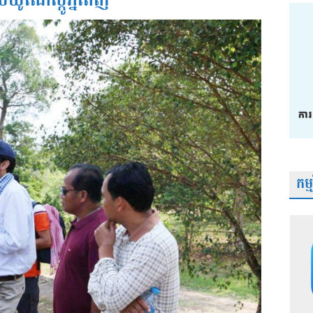
យូណេស្កូភ្នំពេញ
កម្