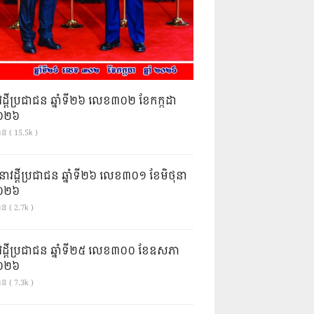
វដ្តីប្រជាជន ឆ្នាំទី២៦ លេខ៣០២ ខែកក្កដា
ំ២០២៦
ាន ( 15.5k )
នាវដ្ដីប្រជាជន ឆ្នាំទី២៦ លេខ៣០១ ខែមិថុនា
ំ២០២៦
ន ( 2.7k )
វដ្តីប្រជាជន ឆ្នាំទី២៥ លេខ៣០០ ខែឧសភា
ំ២០២៦
ន ( 7.3k )