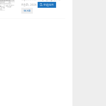
កក្កដា, 2026
ទាញយក
96 KB