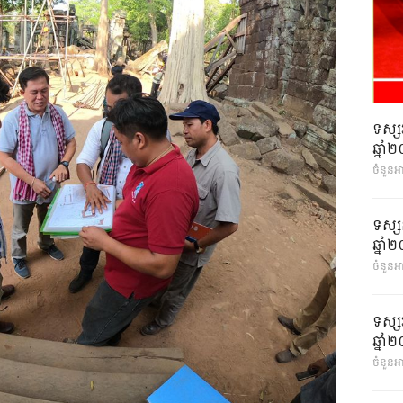
ទស្ស
ឆ្នា
ចំនួនអ
ទស្ស
ឆ្នា
ចំនួនអា
ទស្ស
ឆ្នា
ចំនួនអា