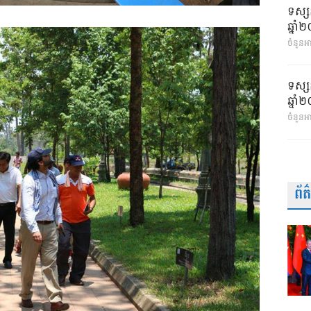
ទស្ស
ឆ្នា
ចំនួនអា
ទស្ស
ឆ្នា
ចំនួនអ
ព័