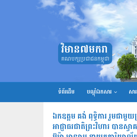
Skip
to
content
វិមាន៧មករា
គណបក្សប្រជាជនកម្ពុជា
ទំព័រដើម
បណ្តុំឯកសារ
សាររ
ឯកឧត្ដម គង់ ពុទ្ធិការ រួមជាមួ
អាជ្ញាធរជាតិព្រះវិហារ បានស