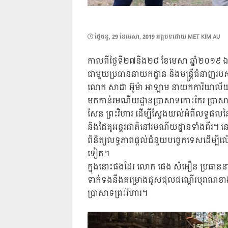
POSTED
ថ្ងៃ​ចន្ទ, 29 ខែ​មេសា, 2019
អត្ថបទដោយ
MET KIM AU
ON
កាលពីថ្ងៃទី២៧និង២៨ ខែមេសា ឆ្នាំ២០១៩ ឯកឧត្
ជាមួយប្រធាននាយកដ្ឋាន និងមន្រ្ដីជំនាញរបស
លោក សាដា អ៊ូម៉ា អាឡាម នាយកការិយាល័យយូណ
មកកាន់រមណីយដ្ឋានប្រាសាទកោះកែរ ប្រាសាទ
សែន ព្រះវិហារ ដើម្បីស្វែងយល់អំពីលទ្ធផលនៃ
និងដៃគូអន្តរជាតិនៅរមណីយដ្ឋានទាំងពីរ។ នៅ
ពិនិត្យលទ្ធភាពផ្តល់ជំនួយបច្ចេកទេសដើម្បីល
ទៀត។
ក្នុងនោះផងដែរ លោក ផេង សំអឿន ប្រធាននាយ
ទាក់ទងនឹងគម្រោងជួសជុលជណ្ដើរបុរាណខាងជើ
ប្រាសាទព្រះវិហារ។