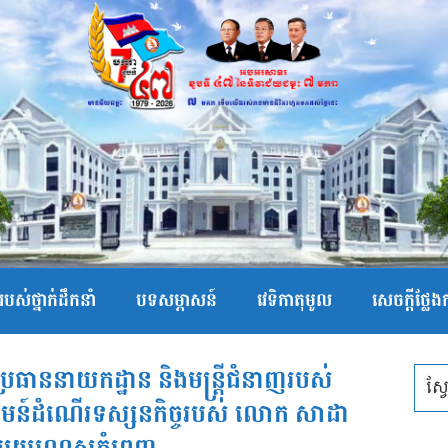
បស់ថ្នាក់ដឹកនាំ
បទសម្ភាសន៍
វេទិកាតុមូល
សេចក្ដីថ្លែ
យប្រធាននាយកដ្ឋាន និងមន្រ្ដីជំនាញរបស់
្វាគមន៍ដំណើរទស្សនកិច្ចរបស់ លោក សាដា