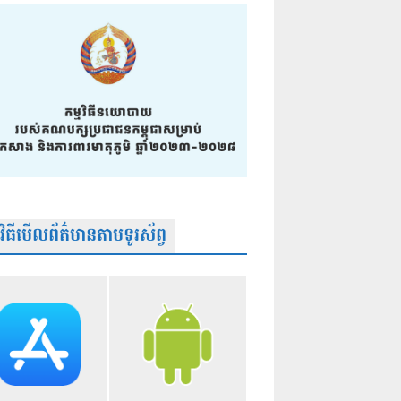
មវិធីមើលព័ត៌មានតាមទូរស័ព្វ