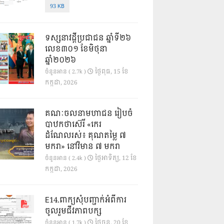
93 KB
ទស្សនាវដ្ដីប្រជាជន ឆ្នាំទី២៦
លេខ៣០១ ខែមិថុនា
ឆ្នាំ២០២៦
ថ្ងៃ​ពុធ, 15 ខែ​
ចំនួនអាន ( 2.7k )
កក្កដា, 2026
គណៈចលនាមហាជន រៀបចំ
បាឋកថាស៊េរី «កេរ
ដំណែលរស់៖ គុណតម្លៃ ៧
មករា» នៅវិមាន ៧ មករា
ថ្ងៃ​អាទិត្យ, 12 ខែ​
ចំនួនអាន ( 2.4k )
កក្កដា, 2026
E14.ពាក្យសុំបញ្ជាក់អំពីការ
ចូលរួមជីវភាពបក្ស
ថ្ងៃ​ចន្ទ, 20 ខែ​
ចំនួនអាន ( 1.7k )