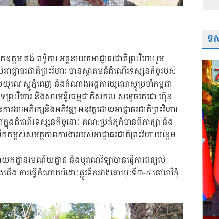
ទស្
ដម គង់ ពុទ្ធិការ អគ្គនាយកអាជ្ញាធរជាតិព្រះវិហារ រួម
់អាជ្ញាធរជាតិព្រះវិហារ បានស្វាគមន៍ដំណើរទស្សនកិច្ចរបស់
េស្កូភ្នំពេញ និងតំណាងអង្គការយូណេស្កូប្រចាំកម្ពុជា
ព្រះវិហារ និងសារមន្ទីរធម្មជាតិសកល សម្ដេចតេជោ ហ៊ុន
ការងារអភិរក្សនិងអភិវឌ្ឍ អនុវត្តដោយអាជ្ញាធរជាតិព្រះវិហារ
ក្នុងដំណើរទស្សនកិច្ចនោះ គណ:ប្រតិភូក៏បានពិភាក្សា និង
ើកកម្ពស់សមត្ថភាពការងាររបស់អាជ្ញាធរជាតិព្រះវិហារបន្ថែម
កដ្ឋានរមណីយដ្ឋាន និងបុរាណវិទ្យាបានធ្វើការពន្យល់
ង ការធ្វើកំណាយរំដោះផ្លូវទឹករវាងគោបុរៈទី៣-៤ នៅលើភ្នំ