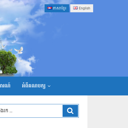
ភាសាខ្មែរ
English
ងការណ៍
អំពីគណបក្ស
ស្វែងរក