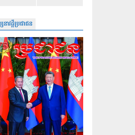
សនាវដ្តីប្រជាជន