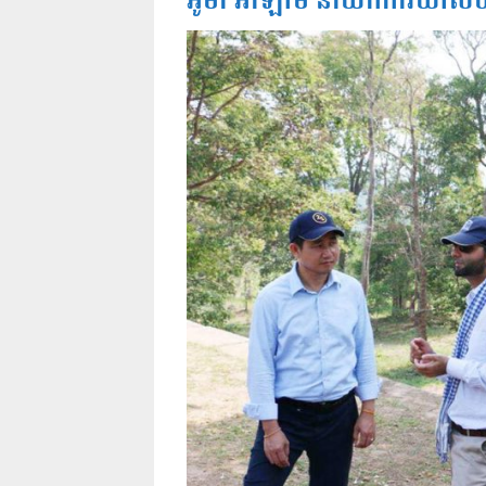
អ៊ូម៉ា អាឡាម នាយកការិយាល័យ