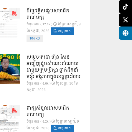
ជីវប្រវត្តិសង្ខេបសមាជិក
គណបក្ស
ថ្ងៃ​ព្រហស្បតិ៍, 9
ចំនួនអាន ( 12.1k )
ខែ​កក្កដា, 2026
ទាញយក
104 KB
សម្តេចតេជោ ហ៊ុន សែន
អញ្ជើញជួបសំណេះសំណាល
ជាមួយក្រុមប្រឹក្សា ថ្នាក់ដឹកនាំ
មន្ទីរ អង្គភាពក្នុងខេត្តព្រះវិហារ
ថ្ងៃ​សុក្រ, 10 ខែ​
ចំនួនអាន ( 4.6k )
កក្កដា, 2026
ពាក្យសុំចូលជាសមាជិក
គណបក្ស
ថ្ងៃ​ព្រហស្បតិ៍, 9
ចំនួនអាន ( 4.2k )
ខែ​កក្កដា, 2026
ទាញយក