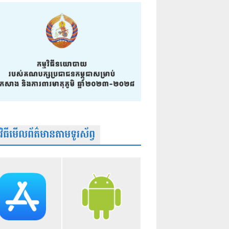
មវិធីមើលព័ត៌មានតាមទូរស័ព្វ