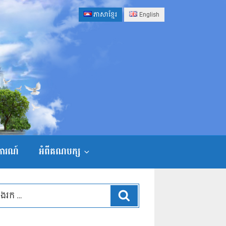
ភាសាខ្មែរ
English
ងការណ៍
អំពីគណបក្ស
ស្វែងរក