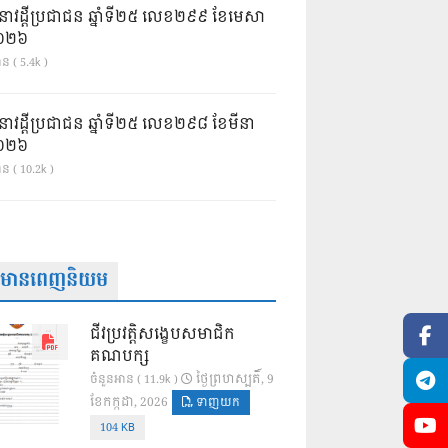
នាវដ្ដីប្រជាជន ឆ្នាំទី២៥ លេខ២៩៩ ខែមេសា
ំ២០២៦
ន ( 5.4k )
នាវដ្ដីប្រជាជន ឆ្នាំទី២៥ លេខ២៩៨ ខែមីនា
ំ២០២៦
ាន ( 10.2k )
ត៌មានពេញនិយម
ជីវប្រវត្តិសង្ខេបសមាជិក
គណបក្ស
ថ្ងៃ​ព្រហស្បតិ៍, 9
ចំនួនអាន ( 11.9k )
ខែ​កក្កដា, 2026
ទាញយក
104 KB