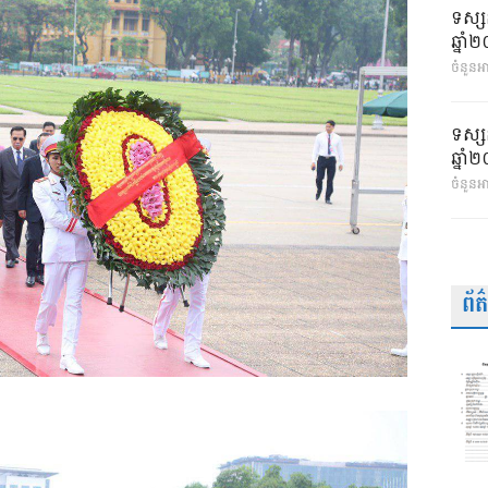
ទស្ស
ឆ្នា
ចំនួនអា
ទស្ស
ឆ្នា
ចំនួនអ
ព័