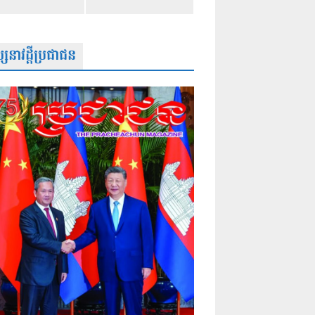
សនាវដ្តីប្រជាជន