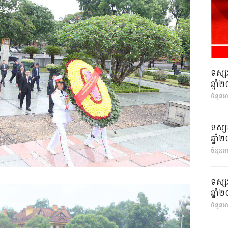
ទស្ស
ឆ្នា
ចំនួនអ
ទស្ស
ឆ្នា
ចំនួនអា
ទស្ស
ឆ្នា
ចំនួនអា