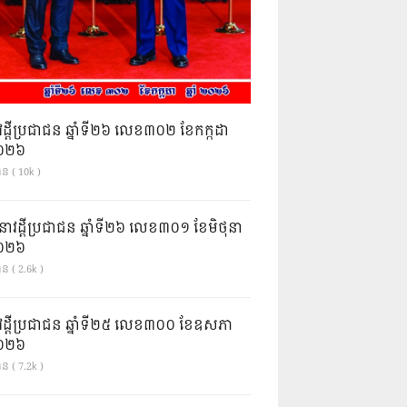
វដ្តីប្រជាជន ឆ្នាំទី២៦ លេខ៣០២ ខែកក្កដា
ំ២០២៦
ាន ( 10k )
នាវដ្ដីប្រជាជន ឆ្នាំទី២៦ លេខ៣០១ ខែមិថុនា
ំ២០២៦
ន ( 2.6k )
វដ្តីប្រជាជន ឆ្នាំទី២៥ លេខ៣០០ ខែឧសភា
ំ២០២៦
ន ( 7.2k )