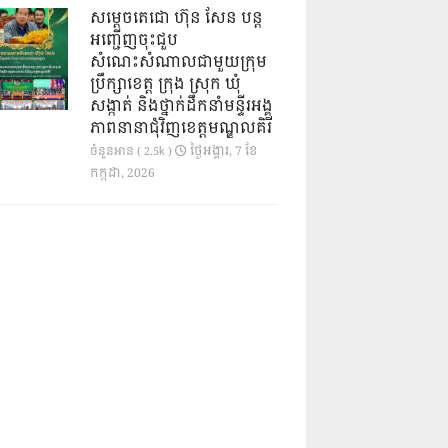
សម្តេចតេជោ ហ៊ុន សែន បន្ត
អញ្ជើញចុះជួប
សំណេះសំណាលជាមួយក្រុម
ប្រឹក្សាខេត្ត ក្រុង ស្រុក ឃុំ
សង្កាត់ និងថ្នាក់ដឹកនាំមន្ទីរអង្គ
ភាពនានាជុំវិញខេត្តមណ្ឌលគិរី
ថ្ងៃ​អង្គារ, 7 ខែ​
ចំនួនអាន ( 2.5k )
កក្កដា, 2026