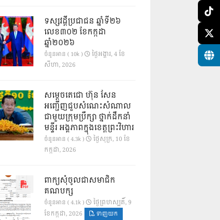
ទស្សវដ្តីប្រជាជន ឆ្នាំទី២៦
លេខ៣០២ ខែកក្កដា
ឆ្នាំ២០២៦
ថ្ងៃ​អង្គារ, 4 ខែ​
ចំនួនអាន ( 10k )
សីហា, 2026
សម្តេចតេជោ ហ៊ុន សែន
អញ្ជើញជួបសំណេះសំណាល
ជាមួយក្រុមប្រឹក្សា ថ្នាក់ដឹកនាំ
មន្ទីរ អង្គភាពក្នុងខេត្តព្រះវិហារ
ថ្ងៃ​សុក្រ, 10 ខែ​
ចំនួនអាន ( 4.3k )
កក្កដា, 2026
ពាក្យសុំចូលជាសមាជិក
គណបក្ស
ថ្ងៃ​ព្រហស្បតិ៍, 9
ចំនួនអាន ( 4.1k )
ខែ​កក្កដា, 2026
ទាញយក