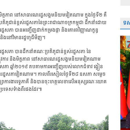
ិងមិត្តភាព នៅសាធារណរដ្ឋសង្គមនិយមវៀតណាម ក្នុងថ្ងៃទី២ គឺ
ទស្
តិភូជាន់ខ្ពស់រដ្ឋសភានៃព្រះរាជាណាចក្រកម្ពុជា ដឹកនាំដោយ
ដ្ឋសភា បានអញ្ជើញដាក់កម្រងផ្កា និងគោរពវិញ្ញាណក្ខន្ធ
ិងនៅវិមានរដ្ឋហូជីមីញ។
រដ្ឋសភា បានដឹកនាំគណៈប្រតិភូជាន់ខ្ពស់រដ្ឋសភា នៃ
ាផ្លូវការ និងមិត្តភាព នៅសាធារណរដ្ឋសង្គមនិយមវៀតណាម
ខែឧសភា ឆ្នាំ២០១៩ តបតាមការអញ្ជើញរបស់លោកជំទាវ ង្វៀន
ធានរដ្ឋសភាវៀតណាម។ កាលពីរសៀលថ្ងៃទី២៨ ឧសភា សម្តេច
ាក្សាការងារទ្វេភាគី និងបានចុះហត្ថលេខាលើអនុស្សរណៈយោគ
សភាប្រទេសទំាងពីរផងដែរ៕