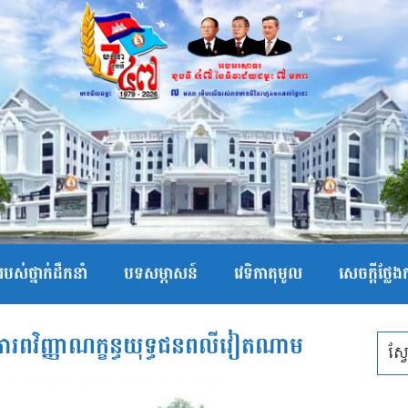
បស់ថ្នាក់ដឹកនាំ
បទសម្ភាសន៍
វេទិកាតុមូល
សេចក្ដីថ្លែ
គោរពវិញ្ញាណក្ខន្ធយុទ្ធជនពលីវៀតណាម