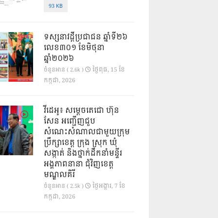
93 KB
ទស្សនាវដ្ដីប្រជាជន ឆ្នាំទី២៦
លេខ៣០១ ខែមិថុនា
ឆ្នាំ២០២៦
ថ្ងៃ​ពុធ, 15 ខែ​
ចំនួនអាន ( 2.6k )
កក្កដា, 2026
វីដេអូ៖ សម្តេចតេជោ ហ៊ុន
សែន អញ្ជើញជួប
សំណេះសំណាលជាមួយក្រុម
ប្រឹក្សាខេត្ត ក្រុង ស្រុក ឃុំ
សង្កាត់ និងថ្នាក់ដឹកនាំមន្ទីរ
អង្គភាពនានា ជុំវិញខេត្ត
មណ្ឌលគិរី
ថ្ងៃ​អង្គារ, 7 ខែ​
ចំនួនអាន ( 2.5k )
កក្កដា, 2026