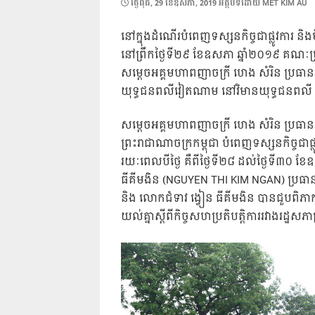
POSTED
ថ្ងៃ​ពុធ, 29 ខែ​ឧសភា, 2019
អត្ថបទដោយ
MET KIM AU
ON
នៅក្នុងដំណើរបំពេញទស្សនកិច្ចជាផ្លូវការ ន
នៅព្រឹកថ្ងៃទី២៩ ខែឧសភា ឆ្នាំ២០១៩ គណៈប្រ
សម្តេចអគ្គមហាពញាចក្រី ហេង សំរិន ប្រធានរ
យុទ្ធជនពលីវៀតណាម នៅវិមានយុទ្ធជនពលី ន
សម្តេចអគ្គមហាពញាចក្រី ហេង សំរិន ប្
រធាន
ព្រះរាជាណាចក្រកម្ពុជា បំពេញទស្សនកិច្ចជ
រយៈពេលបីថ្ងៃ គឺពីថ្ងៃទី២៨ ដល់ថ្ងៃទី៣០ 
ធីគីមងិន (NGUYEN THI KIM NGAN) ប្រ
និង លោកជំទាវ ង្វៀន ធីគីមងិន បានជួបពិភ
យល់គ្នាស្តីពីកិច្ចសហប្រតិបត្តិការរវាងរដ្ឋ