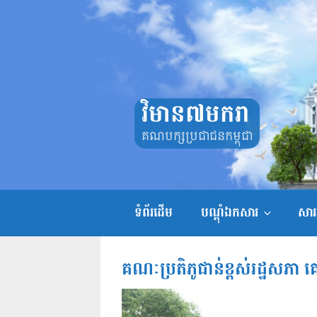
Skip
to
content
វិមាន៧មករា
គណបក្សប្រជាជនកម្ពុជា
ទំព័រដើម
បណ្តុំឯកសារ
សាររ
គណៈប្រតិភូជាន់ខ្ពស់រដ្ឋសភា 