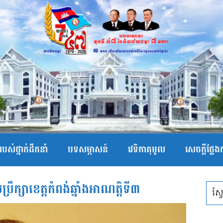
បស់ថ្នាក់ដឹកនាំ
បទសម្ភាសន៍
វេទិកាតុមូល
សេចក្ដីថ្លែ
ឹក្សាខេត្តកំពង់ឆ្នាំងអាណត្តិទី៣