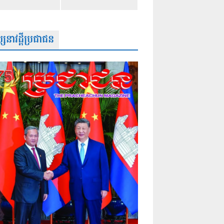
សនាវដ្តីប្រជាជន