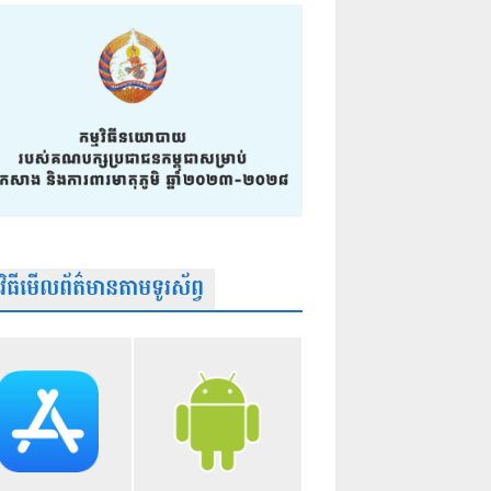
មវិធីមើលព័ត៌មានតាមទូរស័ព្វ