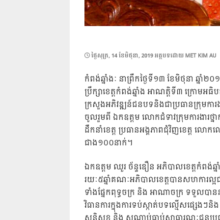
POSTED
ថ្ងៃ​សុក្រ, 14 ខែ​មិថុនា, 2019
អត្ថបទដោយ
MET KIM AU
ON
កំពង់ឆ្នាំងៈ នាព្រឹកថ្ងៃទី១៣ ខែមិថុនា ឆ្នាំ
ប្រឹក្សាខេត្តកំពង់ឆ្នាំង អាណត្តិទី៣ ក្រោមអធិបត
ក្រសួងអភិវឌ្ឍន៍ជនបទនិងជាប្រធានក្រុមការងា
ចូលរួមពី ឯកឧត្តម លោកជំទាវក្រុមការងារថ្នាក់
ដឹកនាំខេត្ត ប្រធានអង
្គភាពជុំវិញខេត្ត លោក
ជាង១០០នាក់។
ឯកឧត្តម ឈួរ ច័ន្ទឌឿន អភិបាលខេត្តកំពង់ឆ
រយៈ៥ឆ្នាំគណៈអភិបាលខេត្តបានសហការល្អជា
ទាំងផ្នែកពុទ្ធចក្រ និង អាណាចក្រ ទទួលប
វិធានការក្នុងការទប់ស្កាត់បទល្មើសផ្សេងៗនិ
សន្តិសុខ និង សណ្ដាប់ធ្នាប់សាធារណៈជូនប្រជ