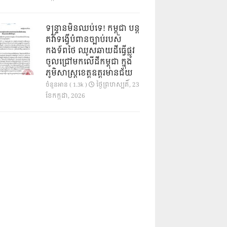
ទន្ទ្រានមិនឈប់ទេ! កម្ពុជា បន្ត
តវ៉ាទង្វើបំពានច្បាប់របស់
កងទ័ពថៃ ឈូសឆាយដីធ្វើផ្លូវ
ចូលជ្រៅមកលើដីកម្ពុជា ក្នុង
ភូមិសាស្ត្រខេត្តឧត្តរមានជ័យ
ថ្ងៃ​ព្រហស្បតិ៍, 23
ចំនួនអាន ( 1.3k )
ខែ​កក្កដា, 2026