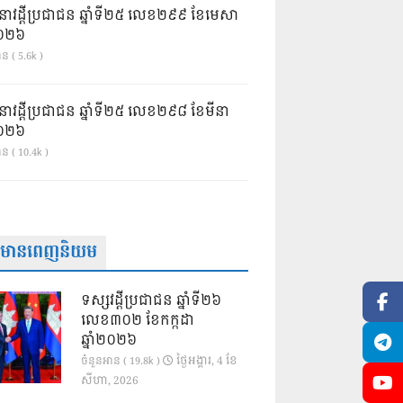
នាវដ្ដីប្រជាជន ឆ្នាំទី២៥ លេខ២៩៩ ខែមេសា
ំ២០២៦
ន ( 5.6k )
នាវដ្ដីប្រជាជន ឆ្នាំទី២៥ លេខ២៩៨ ខែមីនា
ំ២០២៦
ាន ( 10.4k )
ត៌មានពេញនិយម
ទស្សវដ្តីប្រជាជន ឆ្នាំទី២៦
លេខ៣០២ ខែកក្កដា
ឆ្នាំ២០២៦
ថ្ងៃ​អង្គារ, 4 ខែ​
ចំនួនអាន ( 19.8k )
សីហា, 2026