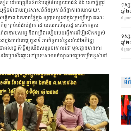
ែមទៀត ដោយត្រូវតែខិតខំបម្រើផលប្រយោជន៍ និង សេចក្តីត្រូវ
ទស្ស
យុត្តិធម៌ដោយពូជសាសន៍និងប្រកាន់និន្នាការនយោបាយ។
ឆ្នា
្គីភាព ឯកភាពផ្ទៃក្នុង ឲ្យបានល្អនៅក្នុងក្រុមប្រឹក្សា គណៈ
ចំនួនអា
ថកិច្ច គ្រប់លំដាប់ថ្នាក់ ដោយឈរលើមូលដ្ឋានលើកកម្ពស់
៍នានារបស់រដ្ឋ និងពង្រឹងរបៀបរបបធ្វើការដើម្បីលើកកម្ពស់
ទស្ស
នៅក្នុងការបំពេញតួនាទី ភារកិច្ចរបស់ខ្លួនសំដៅអភិវឌ្ឍ
ឆ្នា
្រជាពលរដ្ឋ គឺធ្វើឲ្យយើងសម្រេចគោលដៅ មូលដ្ឋានមានការ
ចំនួនអ
កាន់តែប្រសើរឆ្ពោះទៅប្រទេសមានចំណូលមធ្យមកម្រឹតខ្ពស់នៅ
ព័