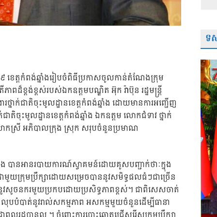
ទស្
២០១៩ ខេត្តកំពង់ឆ្នាំងរៀបចំពិធីប្រកាសចូលកាន់តំណែងក្រុម
ីភាពដ៏ខ្ពង់ខ្ពស់របស់ឯកឧត្តមបណ្ឌិត អ៊ុក រ៉ាប៊ុន រដ្ឋមន្រ្តី
រថ្នាក់ជាតិចុះមូលដ្ឋានខេត្តកំពង់ឆ្នាំង ដោយមានការអញ្ជើញ
ជាតិចុះមូលដ្ឋានខេត្តកំពង់ឆ្នាំង ឯកឧត្តម លោកជំទាវ ថ្នាក់
លោកស្រី អភិបាលក្រុង ស្រុក សរុបចំនួនប្រមាណ
្នាំង បានអានរបាយការណ៍ស្វាគមន៍ដោយគូសបញ្ជាក់ថាៈក្នុង
មួយក្រុមប្រឹក្សាដោយសម្រេចបាននូវសមិទ្ធផលធំៗជាច្រើន
ាននូវសូចនករមួយប្រកបដោយប្រសិទ្ធភាពខ្ពស់។ ជាពិសេសចាត់
ង លុបបំបាត់នូវរាល់សកម្មភាព អសកម្មមួយចំនួនដើម្បីធានា
ាពលរដ្ឋបានល្អ ។ ចំពោះការបោះឆ្នោតជ្រើសរើសក្រុមប្រឹក្សា