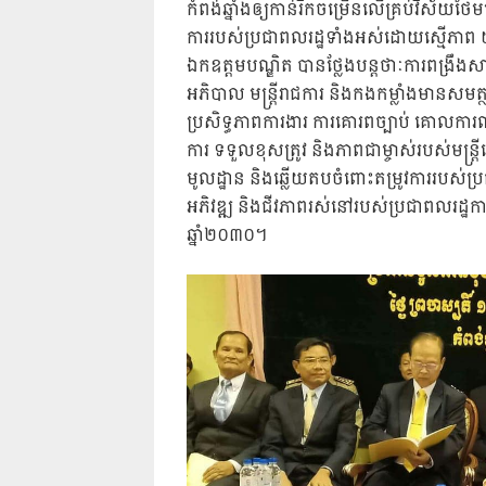
កំពង់ឆ្នាំងឲ្យកាន់រីកចម្រើនលើគ្រប់វិស័យថ
ការរបស់ប្រជាពលរដ្ឋទាំងអស់ដោយស្មើភាព 
ឯកឧត្តមបណ្ឌិត បានថ្លែងបន្តថាៈការពង្រឹងសាមគ
អភិបាល មន្រ្តីរាជការ និងកងកម្លាំងមានសមត្
ប្រសិទ្ធភាពការងារ ការគោរពច្បាប់ គោលការណ
ការ ទទួលខុសត្រូវ និងភាពជាម្ចាស់របស់មន្រ្តី
មូលដ្ឋាន និងឆ្លើយតបចំពោះតម្រូវការរបស់ប
អភិវឌ្ឍ និងជីវភាពរស់នៅរបស់ប្រជាពលរដ្ឋ
ឆ្នាំ២០៣០។