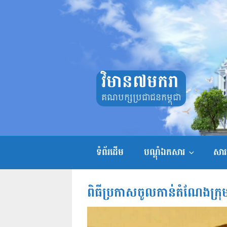
Skip
to
content
វិមាន៧មករា
គណបក្សប្រជាជនកម្ពុជា
ទំព័រដើម
បណ្តុំឯកសារ
សាររ
ពិធីប្រកាសចូលកាន់តំណែងក្រុមប្រ