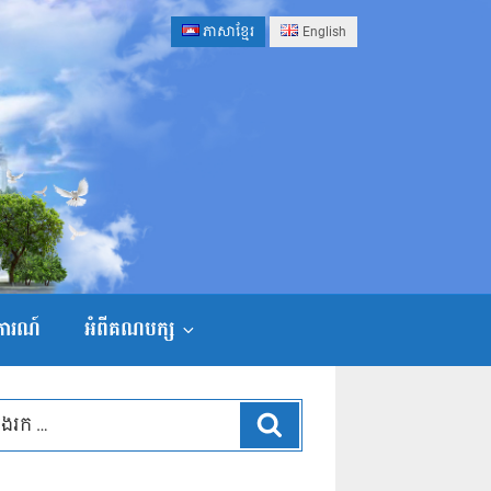
ភាសាខ្មែរ
English
ងការណ៍
អំពីគណបក្ស
ស្វែងរក