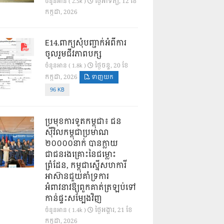
ថ្ងៃ​អាទិត្យ, 12 ខែ​
ចំនួនអាន ( 2.5k )
កក្កដា, 2026
E14.ពាក្យសុំបញ្ជាក់អំពីការ
ចូលរួមជីវភាពបក្ស
ថ្ងៃ​ចន្ទ, 20 ខែ​
ចំនួនអាន ( 1.8k )
កក្កដា, 2026
ទាញយក
96 KB
ប្រមុខការទូតកម្ពុជា៖ ជន
ស៊ីវិលកម្ពុជាប្រមាណ
២០០០០នាក់ បានក្លាយ
ជាជនរងគ្រោះនៃជម្លោះ
ព្រំដែន, កម្ពុជាស្នើសហការី
អាស៊ានជួយគាំទ្រការ
អំពាវនាវឱ្យពួកគាត់ត្រឡប់ទៅ
កាន់ផ្ទះសម្បែងវិញ
ថ្ងៃ​អង្គារ, 21 ខែ​
ចំនួនអាន ( 1.4k )
កក្កដា, 2026