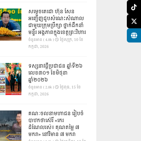
សម្តេចតេជោ ហ៊ុន សែន
អញ្ជើញជួបសំណេះសំណាល
ជាមួយក្រុមប្រឹក្សា ថ្នាក់ដឹកនាំ
មន្ទីរ អង្គភាពក្នុងខេត្តព្រះវិហារ
ថ្ងៃ​សុក្រ, 10 ខែ​
ចំនួនអាន ( 4.8k )
កក្កដា, 2026
ទស្សនាវដ្ដីប្រជាជន ឆ្នាំទី២៦
លេខ៣០១ ខែមិថុនា
ឆ្នាំ២០២៦
ថ្ងៃ​ពុធ, 15 ខែ​
ចំនួនអាន ( 2.8k )
កក្កដា, 2026
គណៈចលនាមហាជន រៀបចំ
បាឋកថាស៊េរី «កេរ
ដំណែលរស់៖ គុណតម្លៃ ៧
មករា» នៅវិមាន ៧ មករា