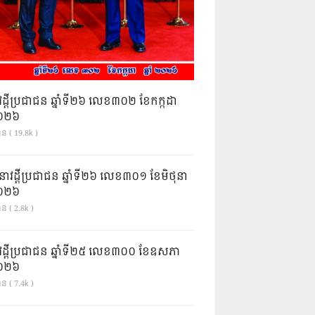
វដ្តីប្រជាជន ឆ្នាំទី២៦ លេខ៣០២ ខែកក្កដា
ំ២០២៦
ាន ( 19.8k )
នាវដ្ដីប្រជាជន ឆ្នាំទី២៦ លេខ៣០១ ខែមិថុនា
ំ២០២៦
ន ( 2.8k )
វដ្តីប្រជាជន ឆ្នាំទី២៥ លេខ៣០០ ខែឧសភា
ំ២០២៦
ន ( 7.4k )