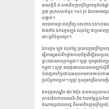
អាណត្តិទី ៣ សមាជិកក្រុមប្រឹក្សាខេត្តកំពង់ឆ្ន
ក្រុង ស្រុកសរុបចំនួន ១៤០ រូប ដែលមានអង្គ
សង្កាត់។
យោងតាមព្រះរាជក្រឹត្យ នស/រកត/០៦១៩/៧៤៧ ចុះ
តែងតាំង ឯកឧត្តមឡុង ឈុនឡៃ ជាប្រធានក្រុមប្
នោះស្រីចំនួន៣រូប។
ឯកឧត្តម ឡុង ឈុនឡៃ ប្រធានក្រុមប្រឹក្សាខេត្តទ
ធ្វើការឲ្យអស់ពីកម្លាំងកាយចិត្តដើម្បីផលប្រយោជ
ព្រះរាជាណាចក្រកម្ពុជា។ ប្តេជ្ញា ចូលរួមថែ
កម្ពុជា។ ប្តេជ្ញា អនុវត្តអោយបានតាមច្បាប់ស្តីពី
បំពេញភារកិច្ចដោយអនុលោមតាមគោលការណ៍ លិខ
ប្រសិទ្ធភាពខ្ពស់។ ប្តេជ្ញា ចូលរួមពង្រឹងសាមគ
ឯកឧត្តមបណ្ឌិត អ៊ុក រ៉ាប៊ុន បានមានប្រសាសន
សាទរនិងកោតសរសើរ និង វាយតម្លៃខ្ពស់ចំពោះសម
តំណាងប្រជាពលរដ្ឋ គឺសមាជិកក្រុមប្រឹក្សាឃុំ-សង