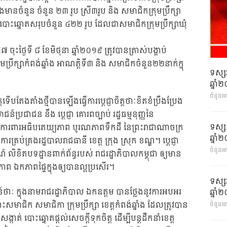
ាំងមានចំនួន ចំនួន ២៣ រូប ស្រី៣រូប និង សមាជិកក្រុមប្រឹក្សា
របោះឆ្នោតសរុបចំនួន ៤២២ រូប ដែលជាសមាជិកក្រុមប្រឹក្សាឃុំ
ថ្ងៃទី ៨ ខែមិថុនា ឆ្នាំ២០១៩ ត្រូវបានត្រាស់បង្គាប់
រឹក្សាកំពង់ឆ្នាំង អាណត្តិទី៣ និង សមាជិកចំនួន២២នាក់ក្នុ
ទស្ស
ឆ្នា
ចំនួនអ
ើបតែងតាំងថ្មីបានឡើងធ្វើការប្តេជ្ញាចិត្តថាៈខិតខំប្រឹងប្រែង
ន៍ប្រជាជន នឹង ប្តេជ្ញា គោរពច្បាប់ រដ្ឋធម្មនុញ្ញនៃ
ទស្ស
រក្សាការពារអធិបតេយ្យភាព បូរណភាពទឹកដី នៃព្រះរាជាណាចក្រ
ឆ្នា
ការគ្រប់គ្រងរដ្ឋបាលរាជធានី ខេត្ត ក្រុង ស្រុក ខណ្ឌ។ ប្តេជ្ញា
ចំនួនអា
ិតបទដ្ឋានពាក់ព័ន្ធរបស់ រាជរដ្ឋាភិបាលកម្ពុជា ឲ្យមាន
្គីភាព ឯកភាពផ្ទៃក្នុងឲ្យបានល្អប្រសើរ។
ទស្ស
៍ថាៈ ក្នុងនាមរាជរដ្ឋាភិបាល ឯកឧត្តម បានថ្លែងនូវការអបអរ
ឆ្នា
ាជិក សមាជិកា ក្រុមប្រឹក្សា ខេត្តកំពង់ឆ្នាំង ដែលត្រូវបាន
ចំនួនអា
្កាត់ បោះឆ្នោតផ្តល់សេចក្តីទុកចិត្ត ដើម្បីបន្តដឹកនាំខេត្ត