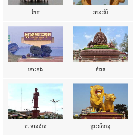
កែប
រតនៈគីរី
កោះកុង
កំពត
ប. មានជ័យ
ព្រះសីហនុ