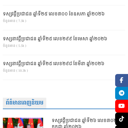
ទស្សវដ្តីប្រជាជន ឆ្នាំទី២៥ លេខ៣០០ ខែឧសភា ឆ្នាំ២០២៦
ចំនួនអាន ( 7.3k )
ទស្សនាវដ្ដីប្រជាជន ឆ្នាំទី២៥ លេខ២៩៩ ខែមេសា ឆ្នាំ២០២៦
ចំនួនអាន ( 5.5k )
ទស្សនាវដ្ដីប្រជាជន ឆ្នាំទី២៥ លេខ២៩៨ ខែមីនា ឆ្នាំ២០២៦
ចំនួនអាន ( 10.3k )
ព័ត៌មានពេញនិយម
ទស្សវដ្តីប្រជាជន ឆ្នាំទី២៦ លេខ៣០២ ខែ
កក្កដា ឆ្នាំ២០២៦