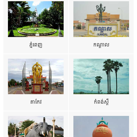
ភ្នំពេញ
កណ្តាល
តាកែវ
កំពង់ស្ពឺ