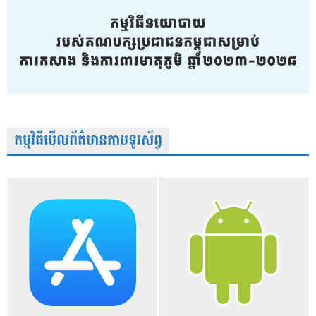
កម្មវិធីមើលព័ត៌មានតាមទូរស័ព្វ