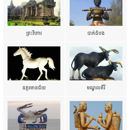
ព្រះវិហារ
បាត់ដំបង
ឧត្ដរមានជ័យ
មណ្ឌលគីរី