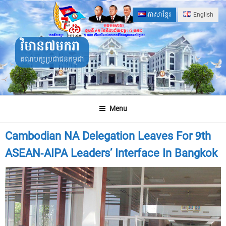
Skip
ភាសាខ្មែរ
English
to
content
វិមាន៧មករា
គណបក្សប្រជាជនកម្ពុជា
Menu
Cambodian NA Delegation Leaves For 9th
ASEAN-AIPA Leaders’ Interface In Bangkok