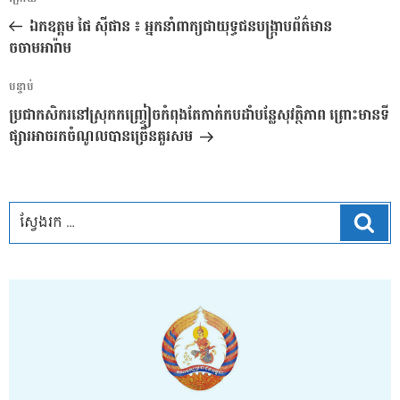
អត្ថបទ
នាំទិស​
មុន
ឯកឧត្តម ផៃ ស៊ីផាន ៖ អ្នកនាំពាក្យជាយុទ្ធជនបង្ក្រាបព័ត៌មាន
ប្រកាស
ចចាមអារ៉ាម
អត្ថបទ
បន្ទាប់
បន្ទាប់
ប្រជាកសិករនៅស្រុកកញ្ច្រៀចកំពុងតែកាក់កបដាំបន្លែសុវត្ថិភាព ព្រោះមានទី
ផ្សារអាចរកចំណូលបានច្រើនគួរសម
ស្វែ