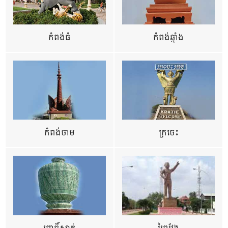
កំពង់ធំ
កំពង់ឆ្នាំង
កំពង់ចាម
ក្រចេះ