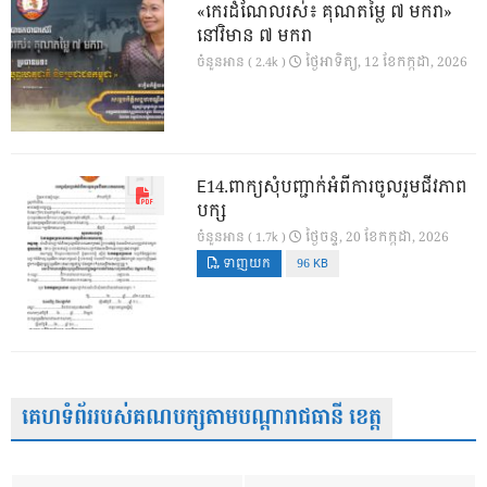
«កេរដំណែលរស់៖ គុណតម្លៃ ៧ មករា»
នៅវិមាន ៧ មករា
ថ្ងៃ​អាទិត្យ, 12 ខែ​កក្កដា, 2026
ចំនួនអាន ( 2.4k )
E14.ពាក្យសុំបញ្ជាក់អំពីការចូលរួមជីវភាព
បក្ស
ថ្ងៃ​ចន្ទ, 20 ខែ​កក្កដា, 2026
ចំនួនអាន ( 1.7k )
ទាញយក
96 KB
គេហទំព័ររបស់គណបក្សតាមបណ្តារាជធានី ខេត្ត