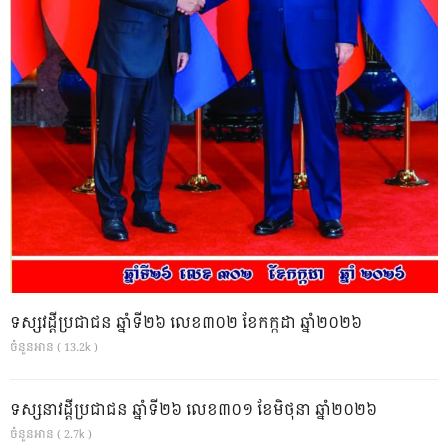
ទស្សវដ្តីប្រជាជន ឆ្នាំទី២៦ លេខ៣០២ ខែកក្កដា ឆ្នាំ២០២៦
ចំនួនអាន ( 13.2k )
ទស្សនាវដ្ដីប្រជាជន ឆ្នាំទី២៦ លេខ៣០១ ខែមិថុនា ឆ្នាំ២០២៦
ចំនួនអាន ( 2.7k )