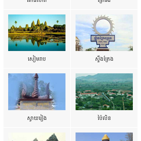
ពោធិ៍សាត់
ព្រៃវែង
សៀមរាប
ស្ទឹងត្រែង
ស្វាយរៀង
ប៉ៃលិន