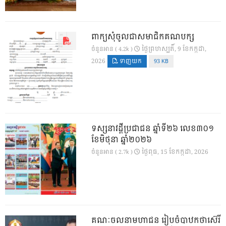
ពាក្យសុំចូលជាសមាជិកគណបក្ស
ថ្ងៃ​ព្រហស្បតិ៍, 9 ខែ​កក្កដា,
ចំនួនអាន ( 4.2k )
2026
ទាញយក
93 KB
ទស្សនាវដ្ដីប្រជាជន ឆ្នាំទី២៦ លេខ៣០១
ខែមិថុនា ឆ្នាំ២០២៦
ថ្ងៃ​ពុធ, 15 ខែ​កក្កដា, 2026
ចំនួនអាន ( 2.7k )
គណៈចលនាមហាជន រៀបចំបាឋកថាស៊េរី