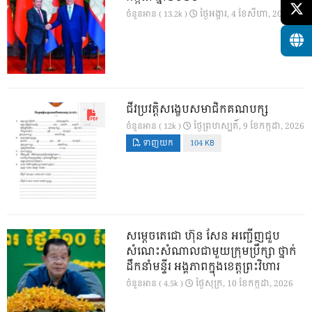
ថ្ងៃ​អង្គារ, 4 ខែ​សីហា, 2026
ចំនួនអាន ( 13.2k )
ជីវប្រវត្តិសង្ខេបសមាជិកគណបក្ស
ថ្ងៃ​ព្រហស្បតិ៍, 9 ខែ​កក្កដា, 2026
ចំនួនអាន ( 12k )
ទាញយក
104 KB
សម្តេចតេជោ ហ៊ុន សែន អញ្ជើញជួប
សំណេះសំណាលជាមួយក្រុមប្រឹក្សា ថ្នាក់
ដឹកនាំមន្ទីរ អង្គភាពក្នុងខេត្តព្រះវិហារ
ថ្ងៃ​សុក្រ, 10 ខែ​កក្កដា, 2026
ចំនួនអាន ( 4.5k )