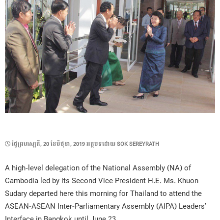
POSTED
ថ្ងៃ​ព្រហស្បតិ៍, 20 ខែ​មិថុនា, 2019
អត្ថបទដោយ
SOK SEREYRATH
ON
A high-level delegation of the National Assembly (NA) of
Cambodia led by its Second Vice President H.E. Ms. Khuon
Sudary departed here this morning for Thailand to attend the
ASEAN-ASEAN Inter-Parliamentary Assembly (AIPA) Leaders’
Interface in Bangkok until June 23.