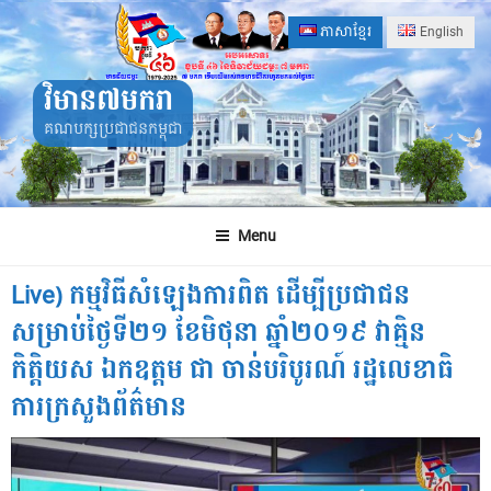
Skip
ភាសាខ្មែរ
English
to
content
វិមាន៧មករា
គណបក្សប្រជាជនកម្ពុជា
Menu
Live) កម្មវិធីសំឡេងការពិត ដើម្បីប្រជាជន
សម្រាប់ថ្ងៃទី២១ ខែមិថុនា ឆ្នាំ២០១៩ វាគ្មិន
កិត្តិយស ឯកឧត្តម ជា ចាន់បរិបូរណ៍ រដ្ឋលេខាធិ
ការក្រសួងព័ត៌មាន