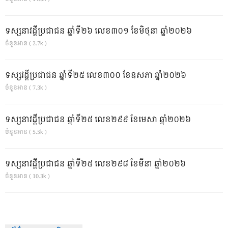
ទស្សនាវដ្ដីប្រជាជន ឆ្នាំទី២៦ លេខ៣០១ ខែមិថុនា ឆ្នាំ២០២៦
ចំនួនអាន ( 2.7k )
ទស្សវដ្តីប្រជាជន ឆ្នាំទី២៥ លេខ៣០០ ខែឧសភា ឆ្នាំ២០២៦
ចំនួនអាន ( 7.3k )
ទស្សនាវដ្ដីប្រជាជន ឆ្នាំទី២៥ លេខ២៩៩ ខែមេសា ឆ្នាំ២០២៦
ចំនួនអាន ( 5.5k )
ទស្សនាវដ្ដីប្រជាជន ឆ្នាំទី២៥ លេខ២៩៨ ខែមីនា ឆ្នាំ២០២៦
ចំនួនអាន ( 10.3k )