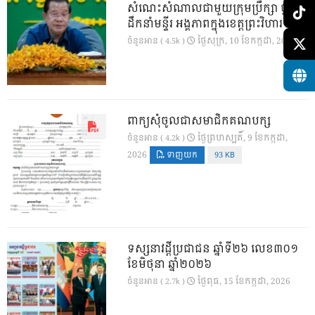
សំណេះសំណាលជាមួយក្រុមប្រឹក្សា ថ្នាក់
ដឹកនាំមន្ទីរ អង្គភាពក្នុងខេត្តព្រះវិហារ
ថ្ងៃ​សុក្រ, 10 ខែ​កក្កដា, 2026
ចំនួនអាន ( 4.5k )
ពាក្យសុំចូលជាសមាជិកគណបក្ស
ថ្ងៃ​ព្រហស្បតិ៍, 9 ខែ​កក្កដា,
ចំនួនអាន ( 4.2k )
2026
ទាញយក
93 KB
ទស្សនាវដ្ដីប្រជាជន ឆ្នាំទី២៦ លេខ៣០១
ខែមិថុនា ឆ្នាំ២០២៦
ថ្ងៃ​ពុធ, 15 ខែ​កក្កដា, 2026
ចំនួនអាន ( 2.7k )