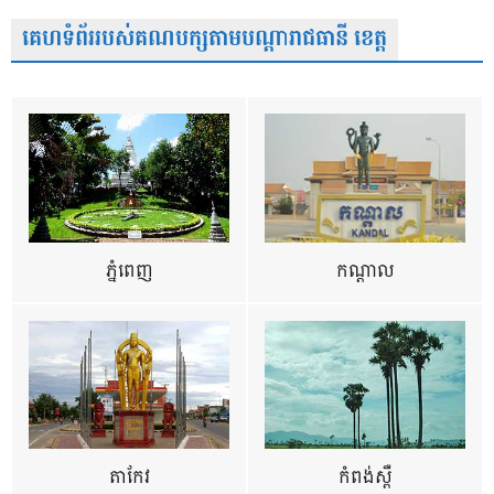
គេហទំព័ររបស់គណបក្សតាមបណ្តារាជធានី ខេត្ត
ភ្នំពេញ
កណ្តាល
តាកែវ
កំពង់ស្ពឺ