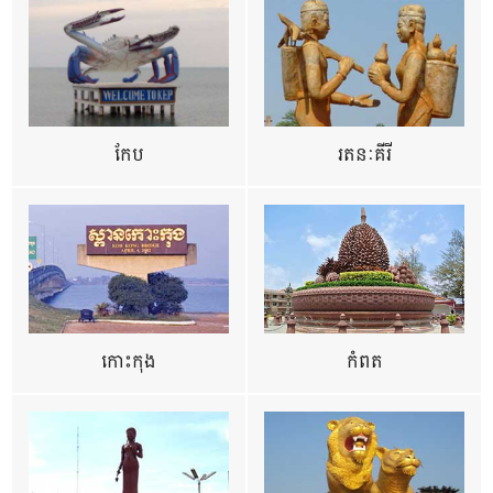
កែប
រតនៈគីរី
កោះកុង
កំពត