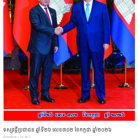
ទស្សវដ្តីប្រជាជន ឆ្នាំទី២៦ លេខ៣០២ ខែកក្កដា ឆ្នាំ២០២៦
ចំនួនអាន ( 14.5k )