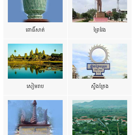
ពោធិ៍សាត់
ព្រៃវែង
សៀមរាប
ស្ទឹងត្រែង