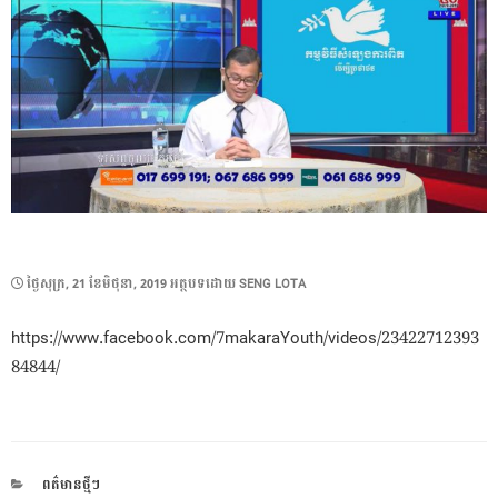
POSTED
ថ្ងៃ​សុក្រ, 21 ខែ​មិថុនា, 2019
អត្ថបទដោយ
SENG LOTA
ON
https://www.facebook.com/7makaraYouth/videos/23422712393
84844/
CATEGORIES
ពត៌មានថ្មីៗ