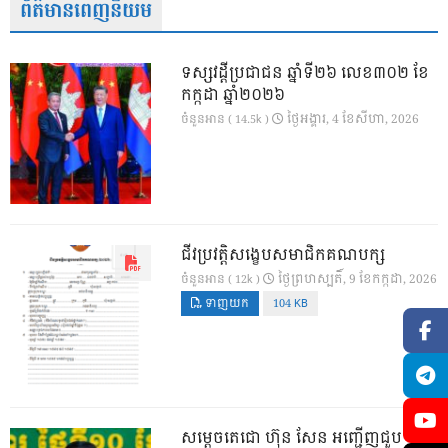
ព័ត៌មានពេញនិយម
ទស្សវដ្តីប្រជាជន ឆ្នាំទី២៦ លេខ៣០២ ខែ
កក្កដា ឆ្នាំ២០២៦
ថ្ងៃ​អង្គារ, 4 ខែ​សីហា, 2026
ចំនួនអាន ( 14.5k )
ជីវប្រវត្តិសង្ខេបសមាជិកគណបក្ស
ថ្ងៃ​ព្រហស្បតិ៍, 9 ខែ​កក្កដា, 2026
ចំនួនអាន ( 12k )
ទាញយក
104 KB
សម្តេចតេជោ ហ៊ុន សែន អញ្ជើញជួប