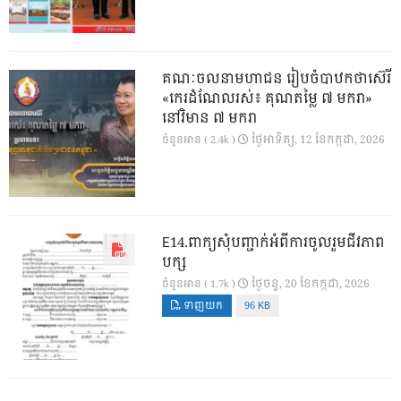
គណៈចលនាមហាជន រៀបចំបាឋកថាស៊េរី
«កេរដំណែលរស់៖ គុណតម្លៃ ៧ មករា»
នៅវិមាន ៧ មករា
ថ្ងៃ​អាទិត្យ, 12 ខែ​កក្កដា, 2026
ចំនួនអាន ( 2.4k )
E14.ពាក្យសុំបញ្ជាក់អំពីការចូលរួមជីវភាព
បក្ស
ថ្ងៃ​ចន្ទ, 20 ខែ​កក្កដា, 2026
ចំនួនអាន ( 1.7k )
ទាញយក
96 KB