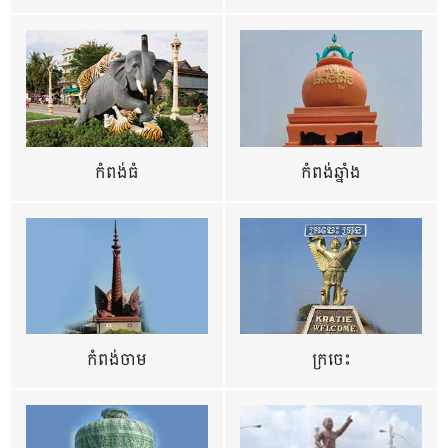
កំពង់ធំ
កំពង់ឆ្នាំង
កំពង់ចាម
ក្រចេះ