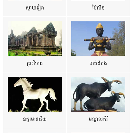
ស្វាយរៀង
ប៉ៃលិន
ព្រះវិហារ
បាត់ដំបង
ឧត្ដរមានជ័យ
មណ្ឌលគីរី