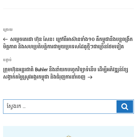
ការ​
អត្ថបទ
ក្រោយ
នាំទិស​
មុន
សម្តេចតេជោ ហ៊ុន សែន៖ ក្រៅពីអាស៊ានទាំង១០ គឺកម្ពុជានឹងបន្តពង្រីក
ប្រកាស
មិត្តភាព និងសហប្រតិបត្តិការជាមួយប្រទេសដៃគូថ្មីៗជាច្រើនថែមទៀត
អត្ថបទ
បន្ទាប់
បន្ទាប់
ក្រុមហ៊ុនអន្តរជាតិ Buhler នឹងនាំយកបច្ចេកវិទ្យាទំនើប ដើម្បីអភិវឌ្ឍន៍ខ្សែ
សង្វាក់តម្លៃស្រូវអង្ករកម្ពុជា និងជំរុញការនាំចេញ
ស្វែ