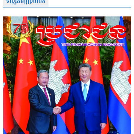
ទស្សនាវដ្តីប្រជាជន