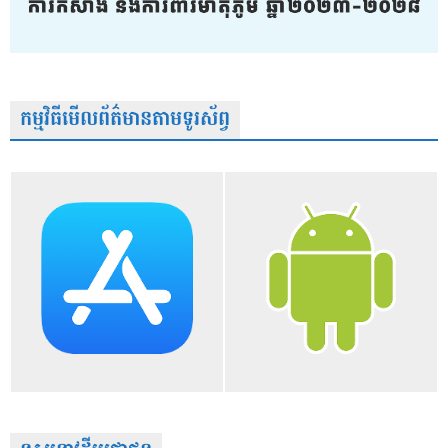
កម្មវិធីមើលព័ត៌មានតាមទូរស័ព្វ