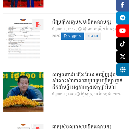
ជីវប្រវត្តិសង្ខេបសមាជិកគណបក្ស
ថ្ងៃ​ព្រហស្បតិ៍, 9 ខែ​កក្កដា,
ចំនួនអាន ( 12.1k )
2026
ទាញយក
104 KB
សម្តេចតេជោ ហ៊ុន សែន អញ្ជើញជួប
សំណេះសំណាលជាមួយក្រុមប្រឹក្សា ថ្នាក់
ដឹកនាំមន្ទីរ អង្គភាពក្នុងខេត្តព្រះវិហារ
ថ្ងៃ​សុក្រ, 10 ខែ​កក្កដា, 2026
ចំនួនអាន ( 4.6k )
ពាក្យសុំចូលជាសមាជិកគណបក្ស