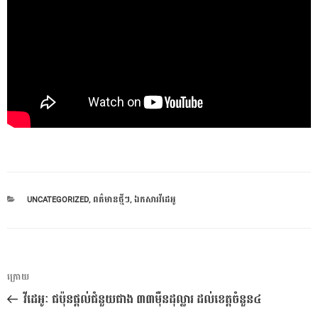
CATEGORIES
UNCATEGORIZED
,
ពត៌មានថ្មីៗ
,
ឯកសារវីដេអូ
ការ​
អត្ថបទ
ក្រោយ
នាំទិស​
មុន
វីដេអូៈ ជប៉ុនផ្តល់ជំនួយជាង ៣៣ម៉ឺនដុល្លារ ដល់ខេត្តចំនួន៤
ប្រកាស