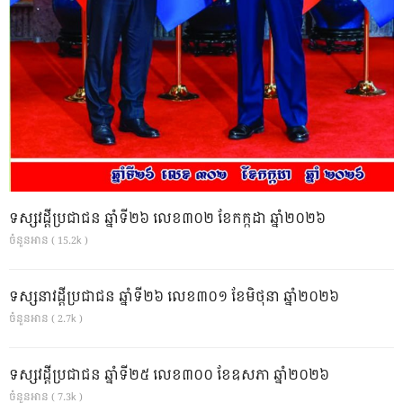
ទស្សវដ្តីប្រជាជន ឆ្នាំទី២៦ លេខ៣០២ ខែកក្កដា ឆ្នាំ២០២៦
ចំនួនអាន ( 15.2k )
ទស្សនាវដ្ដីប្រជាជន ឆ្នាំទី២៦ លេខ៣០១ ខែមិថុនា ឆ្នាំ២០២៦
ចំនួនអាន ( 2.7k )
ទស្សវដ្តីប្រជាជន ឆ្នាំទី២៥ លេខ៣០០ ខែឧសភា ឆ្នាំ២០២៦
ចំនួនអាន ( 7.3k )