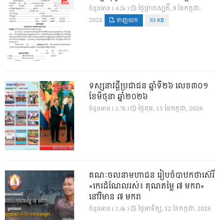
ថ្ងៃ​ព្រហស្បតិ៍, 9 ខែ​កក្កដា,
ចំនួនអាន ( 4.2k )
2026
ទាញយក
93 KB
ទស្សនាវដ្ដីប្រជាជន ឆ្នាំទី២៦ លេខ៣០១
ខែមិថុនា ឆ្នាំ២០២៦
ថ្ងៃ​ពុធ, 15 ខែ​កក្កដា, 2026
ចំនួនអាន ( 2.7k )
គណៈចលនាមហាជន រៀបចំបាឋកថាស៊េរី
«កេរដំណែលរស់៖ គុណតម្លៃ ៧ មករា»
នៅវិមាន ៧ មករា
ថ្ងៃ​អាទិត្យ, 12 ខែ​កក្កដា, 2026
ចំនួនអាន ( 2.4k )