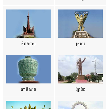
កំពង់ចាម
ក្រចេះ
ពោធិ៍សាត់
ព្រៃវែង