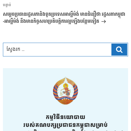
អត្ថបទ
បន្ទាប់
បន្ទាប់
សម្តេចប្រធានរដ្ឋសភានិងទូតប្រទេសអាល្លឺម៉ង់ មានជំនឿថា រដ្ឋសភាកម្ពុជា
-អាល្លឺម៉ង់ នឹងមានកិច្ចសហប្រតិបត្តិការល្អឡើងបន្ថែមទៀត
ស្វែ