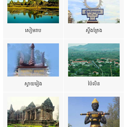
សៀមរាប
ស្ទឹងត្រែង
ស្វាយរៀង
ប៉ៃលិន