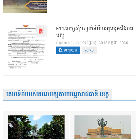
E14.ពាក្យសុំបញ្ជាក់អំពីការចូលរួមជីវភាព
បក្ស
ថ្ងៃ​ចន្ទ, 20 ខែ​កក្កដា, 2026
ចំនួនអាន ( 1.7k )
ទាញយក
96 KB
គេហទំព័ររបស់គណបក្សតាមបណ្តារាជធានី ខេត្ត