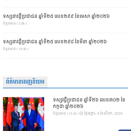
ទស្សនាវដ្ដីប្រជាជន ឆ្នាំទី២៥ លេខ២៩៩ ខែមេសា ឆ្នាំ២០២៦
ចំនួនអាន ( 5.6k )
ទស្សនាវដ្ដីប្រជាជន ឆ្នាំទី២៥ លេខ២៩៨ ខែមីនា ឆ្នាំ២០២៦
ចំនួនអាន ( 10.4k )
ព័ត៌មានពេញនិយម
ទស្សវដ្តីប្រជាជន ឆ្នាំទី២៦ លេខ៣០២ ខែ
កក្កដា ឆ្នាំ២០២៦
ថ្ងៃ​អង្គារ, 4 ខែ​សីហា, 2026
ចំនួនអាន ( 15.2k )