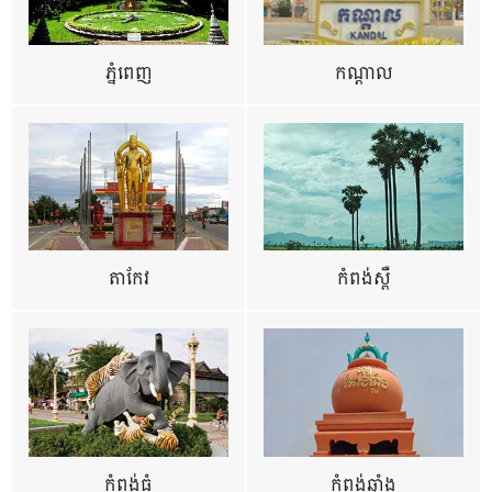
ភ្នំពេញ
កណ្តាល
តាកែវ
កំពង់ស្ពឺ
កំពង់ធំ
កំពង់ឆ្នាំង