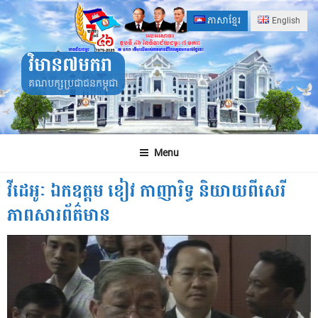
Skip
ភាសាខ្មែរ
English
to
content
វិមាន៧មករា
គណបក្សប្រជាជនកម្ពុជា
Menu
វីដេអូៈ ឯកឧត្តម ខៀវ កាញារិទ្ធ និយាយពីសេរី
ភាពសារព័ត៌មាន