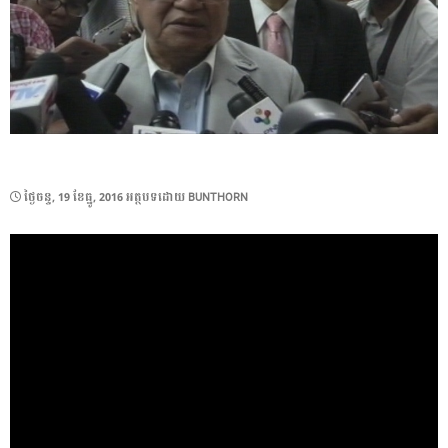
POSTED
ថ្ងៃ​ចន្ទ, 19 ខែ​ធ្នូ, 2016
អត្ថបទដោយ
BUNTHORN
ON