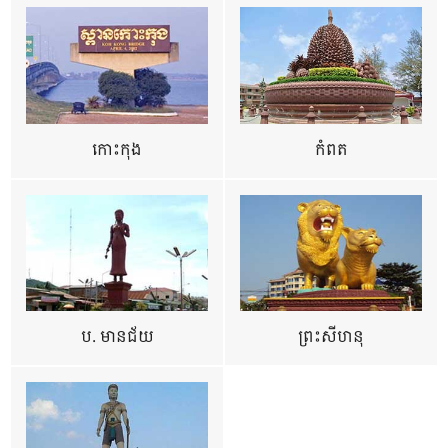
កោះកុង
កំពត
ប. មានជ័យ
ព្រះសីហនុ