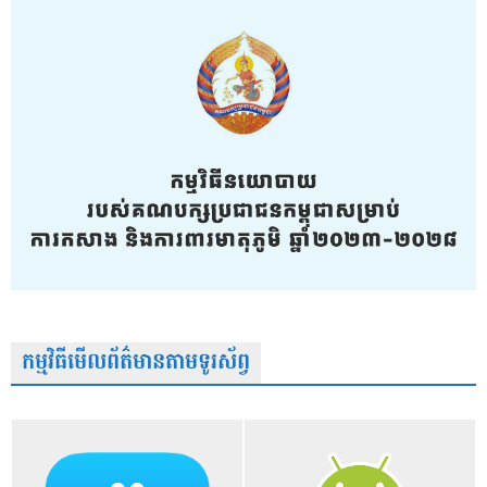
កម្មវិធីមើលព័ត៌មានតាមទូរស័ព្វ