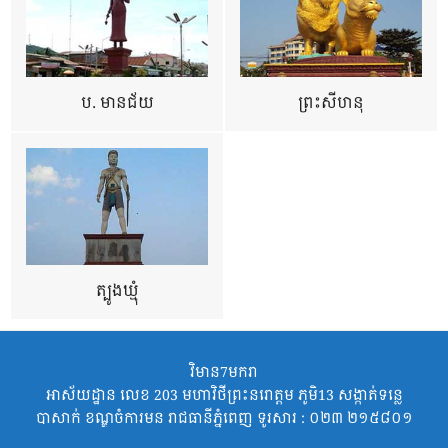
ប. មានជ័យ
ព្រះសីហនុ
ត្បូងឃ្មុំ
វិមាន7មករា
អាស័យដ្ឋាន លេខ 203 មហាវិថីព្រះនរោត្តម ភូមិ13 សង្កាត់ទន្លេ
បាសាក់ ខណ្ឌចំការមន រាជធានីភ្នំពេញ ទូរសារ : ០២៣ ២១៥៨០១