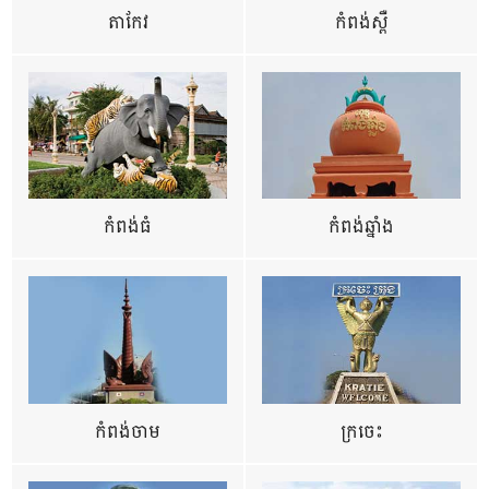
តាកែវ
កំពង់ស្ពឺ
កំពង់ធំ
កំពង់ឆ្នាំង
កំពង់ចាម
ក្រចេះ