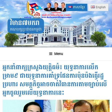
Skip
ភាសាខ្មែរ
English
to
content
វិមាន៧មករា
គណបក្សប្រជាជនកម្ពុជា
Menu
អ្នកនាំពាក្យក្រសួងយុត្តិធម៌៖ យុទ្ធនាការលើក
ម្រាម៩ ជាយុទ្ធនាការគាំទ្រផែនការប៉ុនប៉ងធ្វើរដ្ឋ
ប្រហារ សមត្ថកិច្ចអាចចាត់វិធានការតាមច្បាប់លើ
អ្នកចូលរួមលើយុទ្ធនាការនេះ