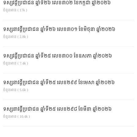
ទស្សវដ្តីប្រជាជន ឆ្នាំទី២៦ លេខ៣០២ ខែកក្កដា ឆ្នាំ២០២៦
ចំនួនអាន ( 17k )
ទស្សនាវដ្ដីប្រជាជន ឆ្នាំទី២៦ លេខ៣០១ ខែមិថុនា ឆ្នាំ២០២៦
ចំនួនអាន ( 2.8k )
ទស្សវដ្តីប្រជាជន ឆ្នាំទី២៥ លេខ៣០០ ខែឧសភា ឆ្នាំ២០២៦
ចំនួនអាន ( 7.4k )
ទស្សនាវដ្ដីប្រជាជន ឆ្នាំទី២៥ លេខ២៩៩ ខែមេសា ឆ្នាំ២០២៦
ចំនួនអាន ( 5.6k )
ទស្សនាវដ្ដីប្រជាជន ឆ្នាំទី២៥ លេខ២៩៨ ខែមីនា ឆ្នាំ២០២៦
ចំនួនអាន ( 10.4k )