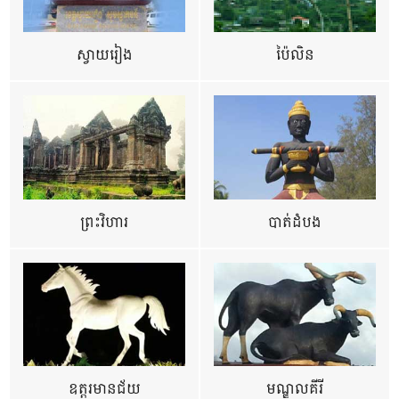
ស្វាយរៀង
ប៉ៃលិន
ព្រះវិហារ
បាត់ដំបង
ឧត្ដរមានជ័យ
មណ្ឌលគីរី