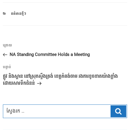
CATEGORIES
ពត៌មានថ្មីៗ
ការ​
អត្ថបទ
ក្រោយ
នាំទិស​
មុន
NA Standing Committee Holds a Meeting
ប្រកាស
អត្ថបទ
បន្ទាប់
បន្ទាប់
ផ្លូវ និងស្ពាន នៅស្រុកស្ទឹងត្រង់ ខេត្តកំពង់ចាម រងការខូចខាតយ៉ាងខ្លាំង
ដោយសារទឹកជំនន់
ស្វែ