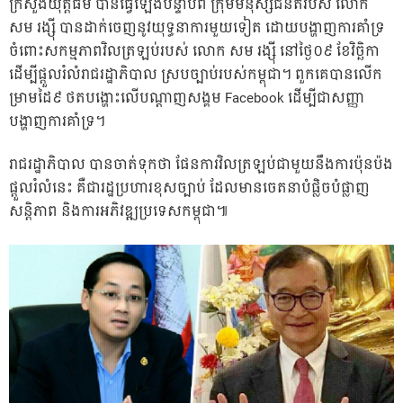
ក្រសួងយុត្តិធម៌ បានធ្វើឡើងបន្ទាប់ពី ក្រុមមនុស្សជំនិតរបស់ លោក
សម រង្ស៉ី បានដាក់ចេញនូវយុទ្ធនាការមួយទៀត ដោយបង្ហាញការគាំទ្រ
ចំពោះសកម្មភាពវិលត្រឡប់របស់ លោក សម រង្ស៉ី នៅថ្ងៃ០៩ ខែវិច្ឆិកា
ដើម្បីផ្តួលរំលំរាជរដ្ឋាភិបាល ស្របច្បាប់របស់កម្ពុជា។ ពួកគេបានលើក
ម្រាមដៃ៩ ថតបង្ហោះលើបណ្តាញសង្គម Facebook ដើម្បីជាសញ្ញា
បង្ហាញការគាំទ្រ។
រាជរដ្ឋាភិបាល បានចាត់ទុកថា ផែនការវិលត្រឡប់ជាមួយនឹងការប៉ុនប៉ង
ផ្តួលរំលំនេះ គឺជារដ្ឋប្រហារខុសច្បាប់ ដែលមានចេតនាបំផ្លិចបំផ្លាញ
សន្តិភាព និងការអភិវឌ្ឍប្រទេសកម្ពុជា៕