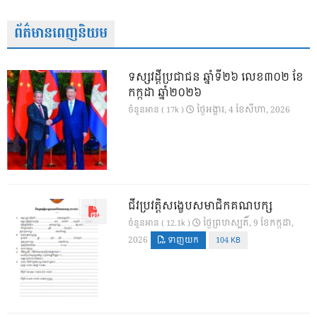
ព័ត៌មានពេញនិយម
ទស្សវដ្តីប្រជាជន ឆ្នាំទី២៦ លេខ៣០២ ខែ
កក្កដា ឆ្នាំ២០២៦
ថ្ងៃ​អង្គារ, 4 ខែ​សីហា, 2026
ចំនួនអាន ( 17k )
ជីវប្រវត្តិសង្ខេបសមាជិកគណបក្ស
ថ្ងៃ​ព្រហស្បតិ៍, 9 ខែ​កក្កដា,
ចំនួនអាន ( 12.1k )
2026
ទាញយក
104 KB