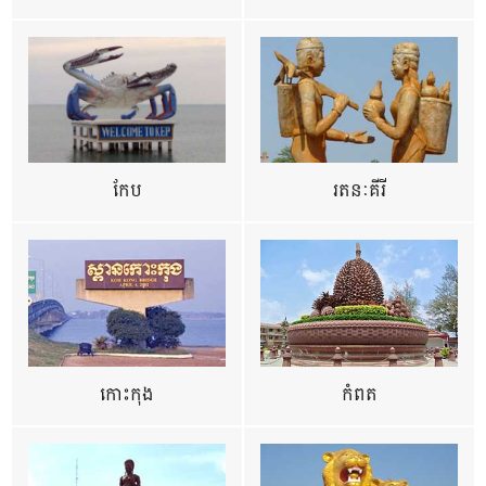
កែប
រតនៈគីរី
កោះកុង
កំពត