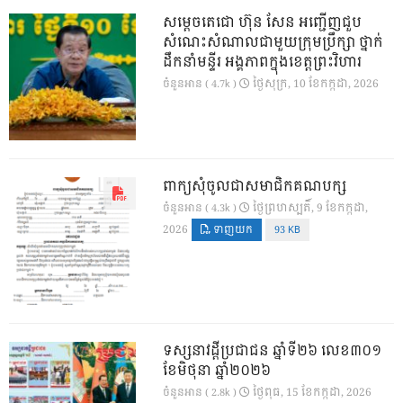
សម្តេចតេជោ ហ៊ុន សែន អញ្ជើញជួប
សំណេះសំណាលជាមួយក្រុមប្រឹក្សា ថ្នាក់
ដឹកនាំមន្ទីរ អង្គភាពក្នុងខេត្តព្រះវិហារ
ថ្ងៃ​សុក្រ, 10 ខែ​កក្កដា, 2026
ចំនួនអាន ( 4.7k )
ពាក្យសុំចូលជាសមាជិកគណបក្ស
ថ្ងៃ​ព្រហស្បតិ៍, 9 ខែ​កក្កដា,
ចំនួនអាន ( 4.3k )
2026
ទាញយក
93 KB
ទស្សនាវដ្ដីប្រជាជន ឆ្នាំទី២៦ លេខ៣០១
ខែមិថុនា ឆ្នាំ២០២៦
ថ្ងៃ​ពុធ, 15 ខែ​កក្កដា, 2026
ចំនួនអាន ( 2.8k )