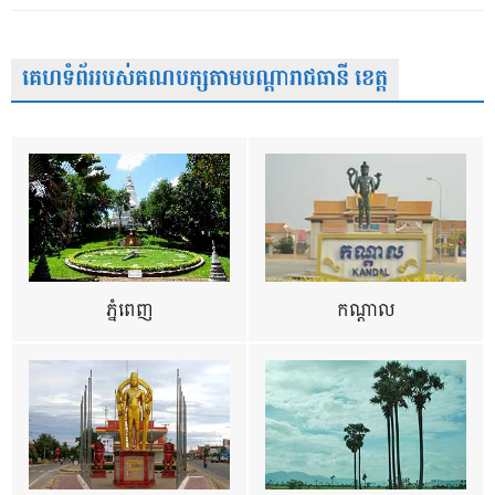
គេហទំព័ររបស់គណបក្សតាមបណ្តារាជធានី ខេត្ត
ភ្នំពេញ
កណ្តាល