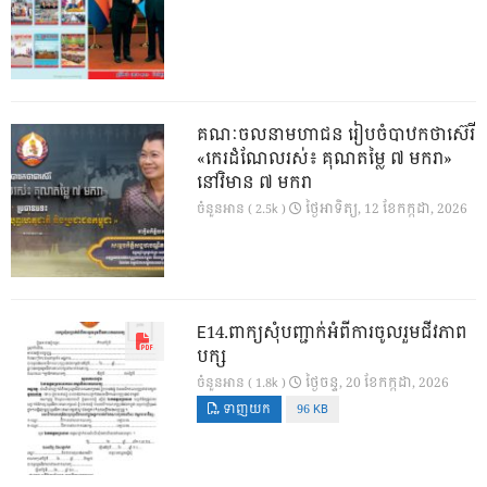
គណៈចលនាមហាជន រៀបចំបាឋកថាស៊េរី
«កេរដំណែលរស់៖ គុណតម្លៃ ៧ មករា»
នៅវិមាន ៧ មករា
ថ្ងៃ​អាទិត្យ, 12 ខែ​កក្កដា, 2026
ចំនួនអាន ( 2.5k )
E14.ពាក្យសុំបញ្ជាក់អំពីការចូលរួមជីវភាព
បក្ស
ថ្ងៃ​ចន្ទ, 20 ខែ​កក្កដា, 2026
ចំនួនអាន ( 1.8k )
ទាញយក
96 KB