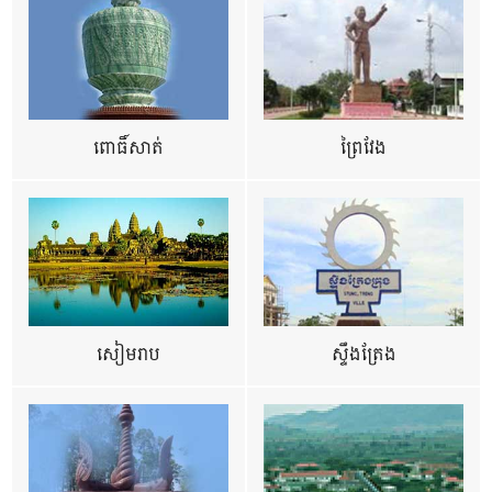
ពោធិ៍សាត់
ព្រៃវែង
សៀមរាប
ស្ទឹងត្រែង