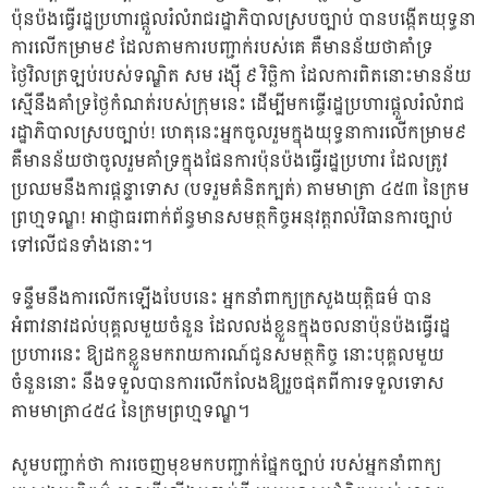
ប៉ុនប៉ងធ្វើរដ្ឋប្រហារផ្តួលរំលំរាជរដ្ឋាភិបាលស្របច្បាប់ បានបង្កើតយុទ្ធនា
ការលើកម្រាម៩ ដែលតាមការបញ្ជាក់របស់គេ គឺមានន័យថាគាំទ្រ
ថ្ងៃវិលត្រឡប់របស់ទណ្ឌិត សម រង្ស៉ី ៩ វិច្ឆិកា ដែលការពិតនោះមានន័យ
ស្មើនឹងគាំទ្រថ្ងៃកំណត់របស់ក្រុមនេះ ដើម្បីមកធ្ចើរដ្ឋប្រហារផ្តួលរំលំរាជ
រដ្ឋាភិបាលស្របច្បាប់! ហេតុនេះអ្នកចូលរួមក្នុងយុទ្ធនាការលើកម្រាម៩
គឺមានន័យថាចូលរួមគាំទ្រក្នុងផែនការប៉ុនប៉ងធ្វើរដ្ឋប្រហារ ដែលត្រូវ
ប្រឈមនឹងការផ្តន្ទាទោស (បទរួមគំនិតក្បត់) តាមមាត្រា ៤៥៣ នៃក្រម
ព្រហ្មទណ្ឌ! អាជ្ញាធរពាក់ព័ន្ធមានសមត្ថកិច្ចអនុវត្តរាល់វិធានការច្បាប់
ទៅលើជនទាំងនោះ។
ទន្ទឹមនឹងការលើកឡើងបែបនេះ អ្នកនាំពាក្យក្រសួងយុត្តិធម៌ បាន
អំពាវនាវដល់បុគ្គលមួយចំនួន ដែលលង់ខ្លួនក្នុងចលនាប៉ុនប៉ងធ្វើរដ្ឋ
ប្រហារនេះ ឱ្យដកខ្លួនមករាយការណ៍ជូនសមត្ថកិច្ច នោះបុគ្គលមួយ
ចំនួននោះ នឹងទទួលបានការលើកលែងឱ្យរួចផុតពីការទទួលទោស
តាមមាត្រា៤៥៤ នៃក្រមព្រហ្មទណ្ឌ។
សូមបញ្ជាក់ថា ការចេញមុខមកបញ្ជាក់ផ្នែកច្បាប់ របស់អ្នកនាំពាក្យ