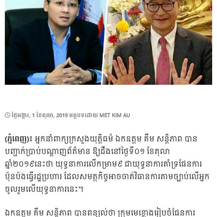
POSTED
ថ្ងៃ​អង្គារ, 1 ខែ​តុលា, 2019
អត្ថបទដោយ
MET KIM AU
ON
(ភ្នំពេញ)៖
អ្នកនាំពាក្យក្រសួងយុត្តិធម៌ ឯកឧត្តម គឹម សន្តិភាព បាន
បញ្ជាក់ប្រាប់បណ្តាញព័ត៌មាន ឱ្យដឹងនៅថ្ងៃទី០១ ខែតុលា
ឆ្នាំ២០១៩នេះថា យុទ្ធនាការលើកម្រាម៩ ជាយុទ្ធនាការគាំទ្រផែនការ
ប៉ុនប៉ងធ្វើរដ្ឋប្រហារ ដែលសមត្ថកិច្ចអាចចាត់វិធានការតាមច្បាប់លើអ្នក
ចូលរួមលើយុទ្ធនាការនេះ។
ឯកឧត្តម គឹម សន្តិភាព បានពន្យល់ថា ក្រុមមេខ្លោងរៀបចំផែនការ