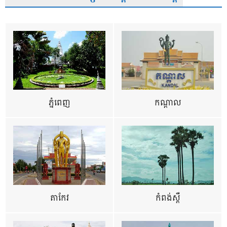
ភ្នំពេញ
កណ្តាល
តាកែវ
កំពង់ស្ពឺ