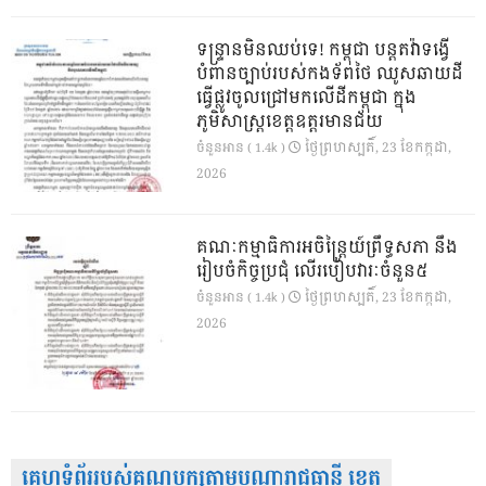
ទន្ទ្រានមិនឈប់ទេ! កម្ពុជា បន្តតវ៉ាទង្វើ
បំពានច្បាប់របស់កងទ័ពថៃ ឈូសឆាយដី
ធ្វើផ្លូវចូលជ្រៅមកលើដីកម្ពុជា ក្នុង
ភូមិសាស្ត្រខេត្តឧត្តរមានជ័យ
ថ្ងៃ​ព្រហស្បតិ៍, 23 ខែ​កក្កដា,
ចំនួនអាន ( 1.4k )
2026
គណៈកម្មាធិការអចិន្ត្រៃយ៍ព្រឹទ្ធសភា នឹង
រៀបចំកិច្ចប្រជុំ លើរបៀបវារៈចំនួន៥
ថ្ងៃ​ព្រហស្បតិ៍, 23 ខែ​កក្កដា,
ចំនួនអាន ( 1.4k )
2026
គេហទំព័ររបស់គណបក្សតាមបណ្តារាជធានី ខេត្ត