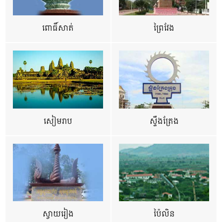
ពោធិ៍សាត់
ព្រៃវែង
សៀមរាប
ស្ទឹងត្រែង
ស្វាយរៀង
ប៉ៃលិន