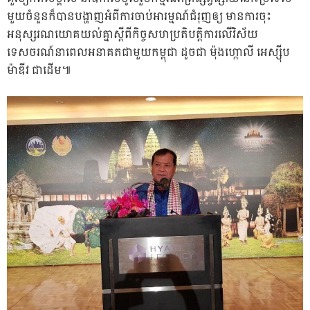
មួយចំនួនក៏បានបង្ហាញអំពីការចាប់អារម្មណ៍ជំរុញឲ្យ មានការចុះ
អនុស្សរណយោគយល់គ្នាស្ដីពីកិច្ចសហប្រតិបត្តិការលើវិស័យ
ទេសចរណ៍នាពេលអនាគតជាមួយកម្ពុជា ដូចជា ម៉ុងហ្កោលី អេស្ស៊ីប
ម៉ាឌីវ ជាដើម៕