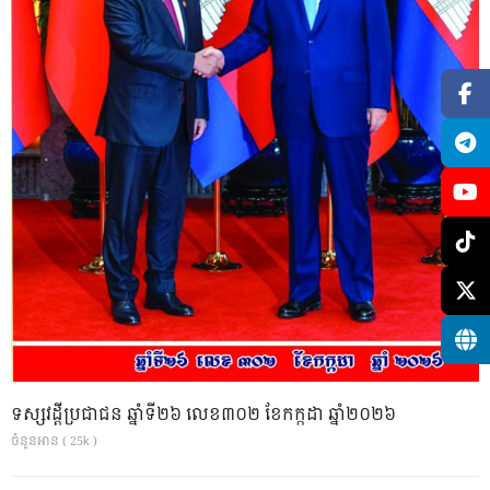
ទស្សវដ្តីប្រជាជន ឆ្នាំទី២៦ លេខ៣០២ ខែកក្កដា ឆ្នាំ២០២៦
ចំនួនអាន ( 25k )