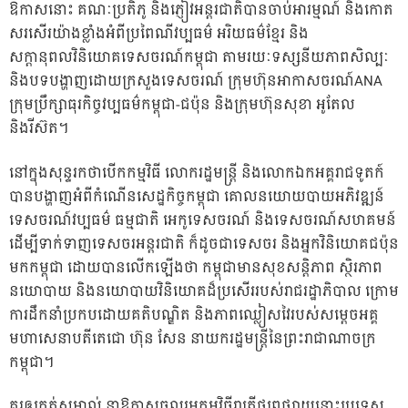
ឱកាសនោះ គណៈប្រតិភូ និងភ្ញៀវអន្តរជាតិបានចាប់អារម្មណ៍ និងកោត
សរសើរយ៉ាងខ្លាំងអំពីប្រពៃណីវប្បធម៌ អរិយធម៌ខ្មែរ និង
សក្ដានុពលវិនិយោគទេសចរណ៍កម្ពុជា តាមរយៈទស្សនីយភាពសិល្បៈ
និងបទបង្ហាញដោយក្រសួងទេសចរណ៍ ក្រុមហ៊ុនអាកាសចរណ៍ANA
ក្រុមប្រឹក្សាធុរកិច្ចវប្បធម៌កម្ពុជា-ជប៉ុន និងក្រុមហ៊ុនសុខា អូតែល
និងរីស៊ត។
នៅក្នុងសុន្ទរកថាបើកកម្មវិធី លោករដ្ឋមន្ត្រី និងលោកឯកអគ្គរាជទូតក៍
បានបង្ហាញអំពីកំណើនសេដ្ឋកិច្ចកម្ពុជា គោលនយោយបាយអភិវឌ្ឍន៍
ទេសចរណ៍វប្បធម៌ ធម្មជាតិ អេកូទេសចរណ៍ និងទេសចរណ៍សហគមន៍
ដើម្បីទាក់ទាញទេសចរអន្តរជាតិ ក៏ដូចជាទេសចរ និងអ្នកវិនិយោគជប៉ុន
មកកម្ពុជា ដោយបានលើកឡើងថា កម្ពុជាមានសុខសន្តិភាព ស្ថិរភាព
នយោបាយ និងនយោបាយវិនិយោគដ៏ប្រសើររបស់រាជរដ្ឋាភិបាល ក្រោម
ការដឹកនាំប្រកបដោយគតិបណ្ឌិត និងភាពឈ្លៀសវៃរបស់សម្ដេចអគ្គ
មហាសេនាបតីតេជោ ហ៊ុន សែន នាយករដ្ឋមន្ត្រីនៃព្រះរាជាណាចក្រ
កម្ពុជា។
គួរឲ្យកត់សម្គាល់ នាឱកាសចូលរួមកម្មវិធីរាត្រីផ្សព្វផ្សាយនោះប្រទេស