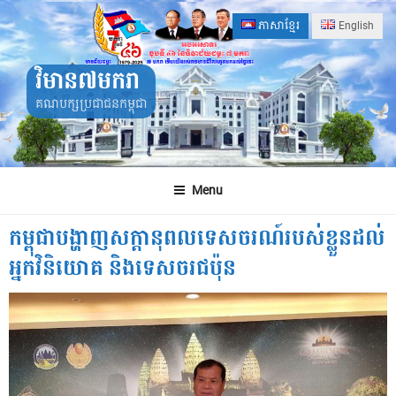
Skip
ភាសាខ្មែរ
English
to
content
វិមាន៧មករា
គណបក្សប្រជាជនកម្ពុជា
Menu
កម្ពុជាបង្ហាញសក្ដានុពលទេសចរណ៍របស់ខ្លួនដល់
អ្នកវិនិយោគ និងទេសចរជប៉ុន