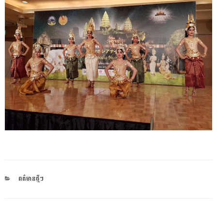
CATEGORIES
ពត៌មានថ្មីៗ