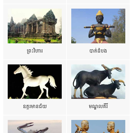
ព្រះវិហារ
បាត់ដំបង
ឧត្ដរមានជ័យ
មណ្ឌលគីរី