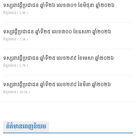
ទស្សនាវដ្ដីប្រជាជន ឆ្នាំទី២៦ លេខ៣០១ ខែមិថុនា ឆ្នាំ២០២៦
ចំនួនអាន ( 2.9k )
ទស្សវដ្តីប្រជាជន ឆ្នាំទី២៥ លេខ៣០០ ខែឧសភា ឆ្នាំ២០២៦
ចំនួនអាន ( 7.5k )
ទស្សនាវដ្ដីប្រជាជន ឆ្នាំទី២៥ លេខ២៩៩ ខែមេសា ឆ្នាំ២០២៦
ចំនួនអាន ( 5.7k )
ទស្សនាវដ្ដីប្រជាជន ឆ្នាំទី២៥ លេខ២៩៨ ខែមីនា ឆ្នាំ២០២៦
ចំនួនអាន ( 10.5k )
ព័ត៌មានពេញនិយម