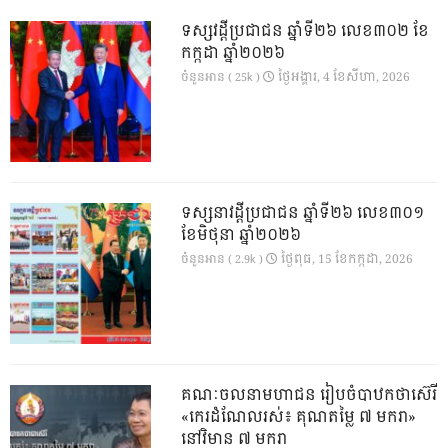
ទស្សវដ្តីប្រជាជន ឆ្នាំទី២៦ លេខ៣០២ ខែ
កក្កដា ឆ្នាំ២០២៦
ថ្ងៃ​អង្គារ, 4 ខែ​សីហា, 2026
ចំនួនអាន ( 25k )
ទស្សនាវដ្ដីប្រជាជន ឆ្នាំទី២៦ លេខ៣០១
ខែមិថុនា ឆ្នាំ២០២៦
ថ្ងៃ​ពុធ, 15 ខែ​កក្កដា, 2026
ចំនួនអាន ( 2.9k )
គណៈចលនាមហាជន រៀបចំបាឋកថាស៊េរី
«កេរដំណែលរស់៖ គុណតម្លៃ ៧ មករា»
នៅវិមាន ៧ មករា