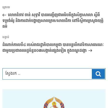
ការ​
អត្ថបទ
ក្រោយ
នាំទិស​
មុន
លោកជំទាវ ចាន់ សុទ្ធាវី បានអញ្ជើញជាអធិបតីក្នុងសិក្ខាសាលា ស្តីពី
ប្រកាស
ទម្រង់គំរូ និងការដាក់បង្ហាញសាលក្រម/សាលដីកា នៅទីស្តីការក្រសួងយុត្តិ
ធម៌
អត្ថបទ
បន្ទាប់
បន្ទាប់
ដំណាក់កាលទី៤ របស់រាជរដ្ឋាភិបាលកម្ពុជា បានបន្តបើកវេទិកាសាធារណៈ
ជាមួយប្រជាពលរដ្ឋចំនួន០៣សង្កាត់ផ្សេងទៀត ក្នុងខណ្ឌដង្កោ
ស្វែ