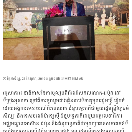
POSTED
ថ្ងៃ​អាទិត្យ, 27 ខែ​តុលា, 2019
អត្ថបទដោយ
MET KIM AU
ON
(អូសាកា)៖ នាឱកាសនៃការចូលរួមពិព័រណ៍សកលលោក-ជប៉ុន នៅ
ទីក្រុងអូសាកា ក្រៅពីការចូលរួមជាវាគ្មិននាវេទិកាតុមូលរដ្ឋមន្ត្រី រៀបចំ
ដោយអង្គការទេសចរណ៍ពិភពលោក ជំនួបទ្វេភាគីជាមួយរដ្ឋមន្ត្រីវប្បធម៌
សិល្បៈ និងទេសចរណ៍ម៉ាឡេស៊ី ជំនួបទ្វេភាគីជាមួយអគ្គលេខាធិការ
មជ្ឈមណ្ឌលអាស៊ាន-ជប៉ុន និងជំនួបទ្វេភាគីជាមួយប្រធានសមាគមន៍ទី
ភ្នាក់ងារទេសចរណ៍ជប៉ុន លោក ថោង ខុន រដ្ឋមន្ត្រីក្រសួងទេសចរណ៍