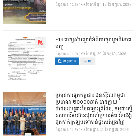
ថ្ងៃ​អាទិត្យ, 12 ខែ​កក្កដា, 2026
ចំនួនអាន ( 2.6k )
E14.ពាក្យសុំបញ្ជាក់អំពីការចូលរួមជីវភាព
បក្ស
ថ្ងៃ​ចន្ទ, 20 ខែ​កក្កដា, 2026
ចំនួនអាន ( 1.9k )
ទាញយក
96 KB
ប្រមុខការទូតកម្ពុជា៖ ជនស៊ីវិលកម្ពុជា
ប្រមាណ ២០០០០នាក់ បានក្លាយ
ជាជនរងគ្រោះនៃជម្លោះព្រំដែន, កម្ពុជាស្នើ
សហការីអាស៊ានជួយគាំទ្រការអំពាវនាវឱ្យ
ពួកគាត់ត្រឡប់ទៅកាន់ផ្ទះសម្បែងវិញ
ថ្ងៃ​អង្គារ, 21 ខែ​កក្កដា, 2026
ចំនួនអាន ( 1.5k )