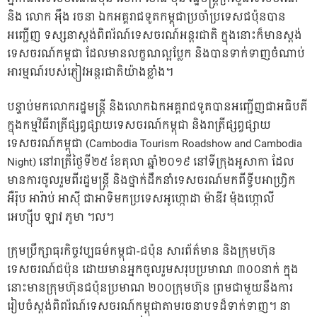
និង លោក អ៉ឹង រចនា ឯកអគ្គរាជទូតកម្ពុជាប្រចាំប្រទេសជប
៉ុនបាន
អញ្ជើញ ទស្សនាស្តង់ពិពរ័ណ៍ទេសចរណ៍អន្តរជាតិ ក្នុងនោះក៏មានស្តង់
ទេសចរណ៍កម្ពជា ដែលមានលក្ខណល្អប្លែក និងបានទាក់ទាញចំណាប់
អារម្មណ៍របស់ភ្ញៀវអន្តរជាតិយ៉ាងខ្លាំង។
បន្ទាប់មកលោករដ្ឋមន្ត្រី និងលោកឯកអគ្គរាជទូតបានអញ្ជើញជាអធិបតី
ក្នុងកម្មវិធីរាត្រីផ្សព្វផ្សាយទេសចរណ៍កម្ពុជា និងរាត្រីផ្សព្វផ្សាយ
ទេសចរណ៍កម្ពុជា (Cambodia Tourism Roadshow and Cambodia
Night) នៅរាត្រីថ្ងៃទី២៥ ខែតុលា ឆ្នាំ២០១៩ នៅទីក្រុងអូសាកា ដែល
មានការចូលរួមពីរដ្ឋមន្ត្រី និងថ្នាក់ដឹកនាំទេសចរណ៍មកពីទ្វីបអាហ្វ្រិក
អឺរ៉ុប អារ៉ាប់ អាស៊ី ជាអាទិមកប្រទេសអូហ្កោដា ម៉ាឌីវ ម៉ុងហ្កោលី
អេហ្ស៊ីប ឡាវ ភូមា ។ល។
ក្រុមប្រឹក្សាធុរកិច្ចវប្បធម៌កម្ពុជា-ជប៉ុន សារព័ត៌មាន និងក្រុមហ៊ុន
ទេសចរណ៍ជប៉ុន ដោយមានអ្នកចូលរួមសរុបប្រមាណ ៣០០នាក់ ក្នុង
នោះមានក្រុមហ៊ុនជប៉ុនប្រមាណ ២០០ក្រុមហ៊ុន ព្រមជាមួយនឹងការ
រៀបចំស្តង់ពិពរ័ណ៍ទេសចរណ៍កម្ពុជាតាមរចនាបទដ៏ទាក់ទាញ។ នា