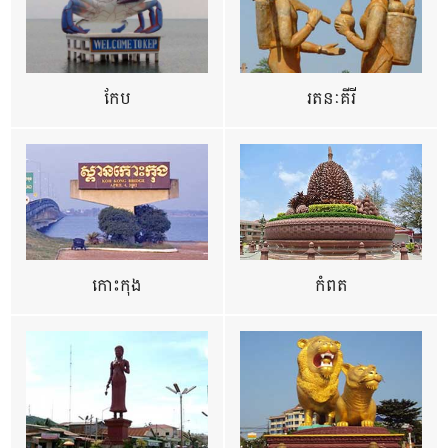
កែប
រតនៈគីរី
កោះកុង
កំពត