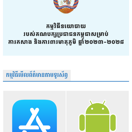
កម្មវិធីមើលព័ត៌មានតាមទូរស័ព្វ