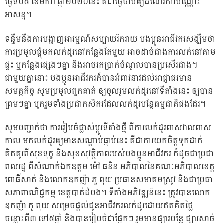
ថ្ងៃទី០៥ ខែមករា ឆ្នាំ២០២០នេះ គឺជាថ្ងៃចាប់ឲ្យដំណើរការបណ្ណោះ
អាសន្ន។
ទន្ទឹមនឹងការបង្ហាញអារម្មណ៍សប្ប
ាយរីករាយ បងប្អូនអាជីវករសង្ឃឹមថា
ការប្រមូលផ្តុំមកលក់ដូរនៅកន្លែងតែមួយ អាចដាច់ជាងការលក់នៅតាម
ផ្ទះ ឬកន្លែងផ្សេងៗគ្នា និងអាចរកប្រាក់ចំណូលបានប្រសើរជាង។
ជាមួយគ្នានោះ បងប្អូនអាជីវករក៏បានអំពាវនាវដល់អាជ្ញាធរមាន
សមត្ថកិច្ច សូមប្រមូលពួកគាត់ ឲ្យចូលរួមលក់ដូរនៅទីតាំងនេះ ឲ្យបាន
ព្រមៗគ្នា បូករួមទាំងប្រជាកសិករដែលលក់ដូរបន្ថែធម្មជាតិផងដែរ។
សូមបញ្ជាក់ថា ការរៀបចំផ្លាស់ប្តូរទីតាំងថ្មី ពីការលក់ដូរពាសវាលពាស
កាល មកលក់ដូរឲ្យមានសណ្តាប់ធ្នាប់នេះ គឺជាការយកចិត្តទុកដាក់
គិតគូរពីសុខទុក្ខ និងសុខសុវត្ថិភាពរបស់បងប្អូនអាជីវករ ក៏ដូចជាប្រជា
ពលរដ្ឋ ពីសំណាក់ឯកឧត្តម ម៉ៅ ធនិន អភិបាលនៃគណៈអភិបាលខេត្ត
ពោធិ៍សាត់ និងលោកឧកញ៉ា ភួ ពុយ ប្រធានសមាគមស្រូវ និងជាប្រធា
សភាពាណិជ្ជកម្ម ខេត្តបាត់ដំបង។ ទីតាំងអភិវឌ្ឍន៍នេះ ត្រូវបានលោក
ឧកញ៉ា ភួ ពុយ សម្រេចផ្តល់ជូនអាជីវករលក់ដូរដោយឥតគិតថ្លៃ
ចន្លោះពី៣ ទៅ៥ឆ្នាំ និងបានរៀបចំជាផ្នែកៗ រួមមានផ្សារបន្លែ ផ្សារសាច់