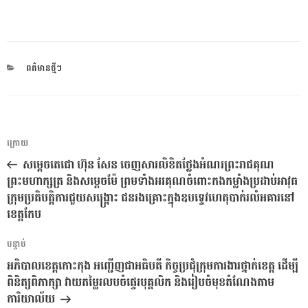
CATEGORIES
ពត៌មានថ្មីៗ
ការ​
អត្ថបទ
ក្រោយ
នាំទិស​
មុន
សម្តេចតេជោ ហ៊ុន សែន ចេញសារលិខិតថ្លែងអំណរព្រះរាជគុណ
ប្រកាស
ព្រះមហាក្សត្រ និងសម្តេចម៉ែ ព្រមទាំងអរគុណចំពោះកងកម្លាំងប្រដាប់អាវុធ
ក្រុមប្រតិបត្តិការជួយសង្គ្រោះ ជនរងគ្រោះក្នុងឧបទ្ទេវហេតុបាក់រលំអគារនៅ
ខេត្តកែប
អត្ថបទ
បន្ទាប់
បន្ទាប់
អភិបាលខេត្តកោះកុង អញ្ជើញជាអធិបតី កិច្ចប្រជុំក្រុមការងារថ្នាក់ខេត្ត ដើម្បី
ពិនិត្យពិភាក្សា វាយតម្លៃរលបចំផ្ទេរបុគ្គលិក និងរៀបចំមុខតំណែងតាម
ការិយាល័យ