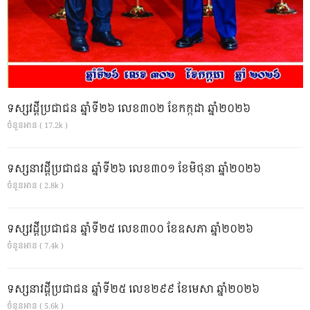
ទស្សវដ្តីប្រជាជន ឆ្នាំទី២៦ លេខ៣០២ ខែកក្កដា ឆ្នាំ២០២៦
ចំនួនអាន ( 17.2k )
ទស្សនាវដ្ដីប្រជាជន ឆ្នាំទី២៦ លេខ៣០១ ខែមិថុនា ឆ្នាំ២០២៦
ចំនួនអាន ( 2.8k )
ទស្សវដ្តីប្រជាជន ឆ្នាំទី២៥ លេខ៣០០ ខែឧសភា ឆ្នាំ២០២៦
ចំនួនអាន ( 7.4k )
ទស្សនាវដ្ដីប្រជាជន ឆ្នាំទី២៥ លេខ២៩៩ ខែមេសា ឆ្នាំ២០២៦
ចំនួនអាន ( 5.6k )