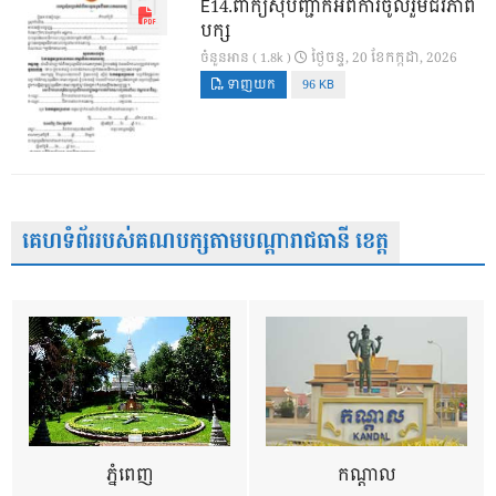
E14.ពាក្យសុំបញ្ជាក់អំពីការចូលរួមជីវភាព
បក្ស
ថ្ងៃ​ចន្ទ, 20 ខែ​កក្កដា, 2026
ចំនួនអាន ( 1.8k )
ទាញយក
96 KB
គេហទំព័ររបស់គណបក្សតាមបណ្តារាជធានី ខេត្ត
ភ្នំពេញ
កណ្តាល