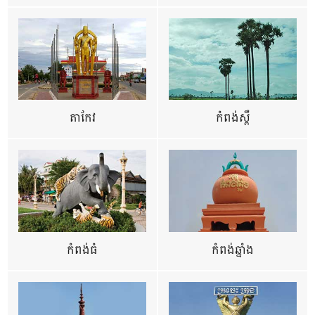
តាកែវ
កំពង់ស្ពឺ
កំពង់ធំ
កំពង់ឆ្នាំង