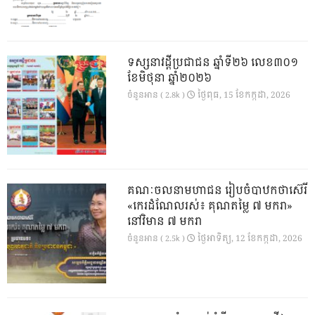
ទស្សនាវដ្ដីប្រជាជន ឆ្នាំទី២៦ លេខ៣០១
ខែមិថុនា ឆ្នាំ២០២៦
ថ្ងៃ​ពុធ, 15 ខែ​កក្កដា, 2026
ចំនួនអាន ( 2.8k )
គណៈចលនាមហាជន រៀបចំបាឋកថាស៊េរី
«កេរដំណែលរស់៖ គុណតម្លៃ ៧ មករា»
នៅវិមាន ៧ មករា
ថ្ងៃ​អាទិត្យ, 12 ខែ​កក្កដា, 2026
ចំនួនអាន ( 2.5k )