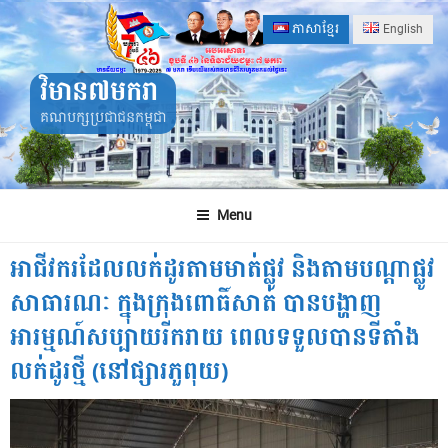
Skip
ភាសាខ្មែរ
English
to
content
វិមាន៧មករា
គណបក្សប្រជាជនកម្ពុជា
Menu
អាជីវករដែលលក់ដូរតាមមាត់ផ្លូវ និងតាមបណ្តាផ្លូវ
សាធារណៈ ក្នុងក្រុងពោធិ៍សាត់ បានបង្ហាញ
អារម្មណ៍សប្បាយរីករាយ ពេលទទួលបានទីតាំង
លក់ដូរថ្មី (នៅផ្សារភួពុយ)