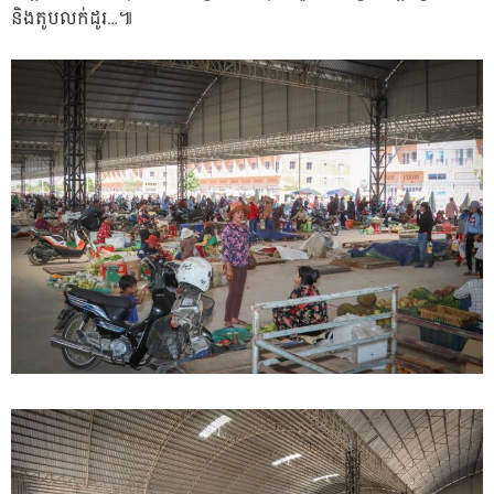
និងតូបលក់ដូរ…៕