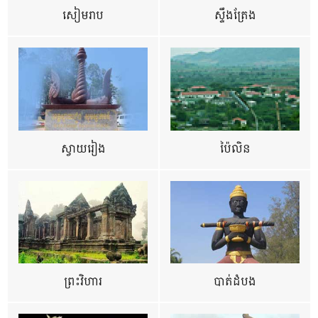
សៀមរាប
ស្ទឹងត្រែង
ស្វាយរៀង
ប៉ៃលិន
ព្រះវិហារ
បាត់ដំបង