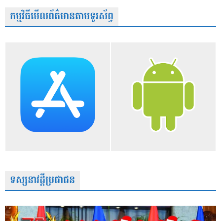
កម្មវិធីមើលព័ត៌មានតាមទូរស័ព្វ
ទស្សនាវដ្តីប្រជាជន