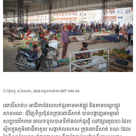
POSTED
ថ្ងៃ​ចន្ទ, 6 ខែ​មករា, 2020
អត្ថបទដោយ
MET KIM AU
ON
(ពោធិ៍សាត់)៖ អាជីវករដែលលក់ដូរតាមមាត់ផ្លូវ និងតាមបណ្តាផ្លូវ
សាធារណៈ ជុំវិញទីប្រជុំជនក្រុងពោធិ៍សាត់ បានបង្ហាញអារម្មណ៍
សប្បាយរីករាយ ពេលទទួលបានទីតាំងលក់ដូរថ្មី (នៅផ្សារភួពុយ) ដែល
ស្ថិតក្នុងភូមិពោធិ៍តាគួយ សង្កាត់លលកស ក្រុងពោធិ៍សាត់ ខណៈដែល