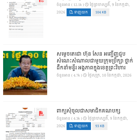
ថ្ងៃ​ព្រហស្បតិ៍, 9 ខែ​កក្កដា,
ចំនួនអាន ( 12.1k )
2026
ទាញយក
104 KB
សម្តេចតេជោ ហ៊ុន សែន អញ្ជើញជួប
សំណេះសំណាលជាមួយក្រុមប្រឹក្សា ថ្នាក់
ដឹកនាំមន្ទីរ អង្គភាពក្នុងខេត្តព្រះវិហារ
ថ្ងៃ​សុក្រ, 10 ខែ​កក្កដា, 2026
ចំនួនអាន ( 4.7k )
ពាក្យសុំចូលជាសមាជិកគណបក្ស
ថ្ងៃ​ព្រហស្បតិ៍, 9 ខែ​កក្កដា,
ចំនួនអាន ( 4.3k )
2026
ទាញយក
93 KB