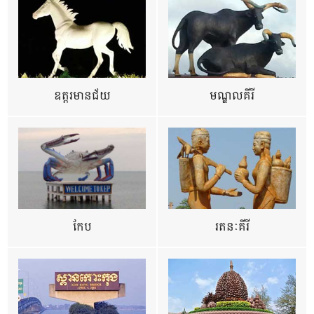
ឧត្ដរមានជ័យ
មណ្ឌលគីរី
កែប
រតនៈគីរី