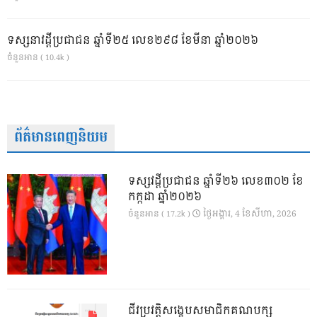
ទស្សនាវដ្ដីប្រជាជន ឆ្នាំទី២៥ លេខ២៩៨ ខែមីនា ឆ្នាំ២០២៦
ចំនួនអាន ( 10.4k )
ព័ត៌មានពេញនិយម
ទស្សវដ្តីប្រជាជន ឆ្នាំទី២៦ លេខ៣០២ ខែ
កក្កដា ឆ្នាំ២០២៦
ថ្ងៃ​អង្គារ, 4 ខែ​សីហា, 2026
ចំនួនអាន ( 17.2k )
ជីវប្រវត្តិសង្ខេបសមាជិកគណបក្ស