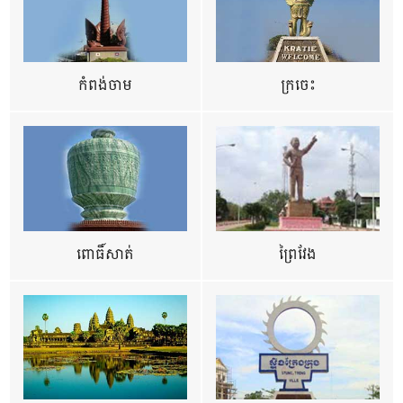
កំពង់ចាម
ក្រចេះ
ពោធិ៍សាត់
ព្រៃវែង