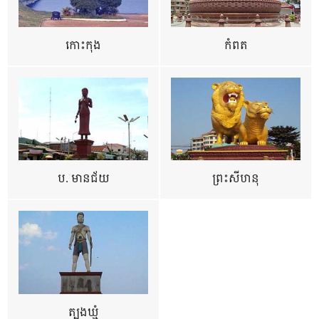
កោះកុង
កំពត
ប. មានជ័យ
ព្រះសីហនុ
ត្បូងឃ្មុំ