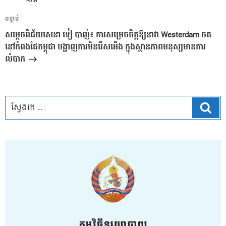
អត្ថបទ
បន្ទាប់
បន្ទាប់
សម្តេចពិជ័យសេនា ទៀ បាញ់៖ ការសម្រេចចិត្តឱ្យនាវា Westerdam ចត
នៅកំពងផែកម្ពុជា បង្ហាញការមិនរើសអើង ក្នុងស្ថានភាពមនុស្សមានការ
លំបាក
ស្វែ