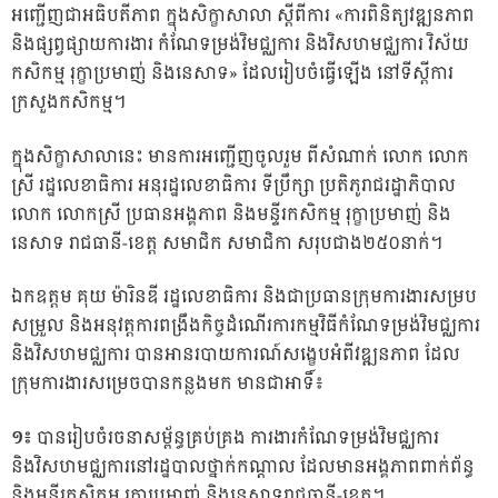
អញ្ជើញជាអធិបតីភាព ក្នុងសិក្ខាសាលា ស្តីពីការ «ការពិនិត្យវឌ្ឍនភាព
និងផ្សព្វផ្សាយការងារ កំណែទម្រង់វិមជ្ឈការ និងវិសហមជ្ឈការ វិស័យ
កសិកម្ម រុក្ខាប្រមាញ់ និងនេសាទ» ដែលរៀបចំធ្វើឡើង នៅទីស្ដីការ
ក្រសួងកសិកម្ម។
ក្នុងសិក្ខាសាលានេះ មានការអញ្ជើញចូលរួម ពីសំណាក់ លោក លោក
ស្រី រដ្ឋលេខាធិការ អនុរដ្ឋលេខាធិការ ទីប្រឹក្សា ប្រតិភូរាជរដ្ឋាភិបាល
លោក លោកស្រី ប្រធានអង្គភាព និងមន្ទីរកសិកម្ម រុក្ខាប្រមាញ់ និង
នេសាទ រាជធានី-ខេត្ត សមាជិក សមាជិកា សរុបជាង២៥០នាក់។
ឯកឧត្តម គុយ ម៉ារិនឌី រដ្ឋលេខាធិការ និងជាប្រធានក្រុមការងារសម្រប
សម្រួល និងអនុវត្តការពង្រឹងកិច្ចដំណើរការកម្មវិធីកំណែទម្រង់វិមជ្ឈការ
និងវិសហមជ្ឈការ បានអានរបាយការណ៍សង្ខេបអំពីវឌ្ឍនភាព ដែល
ក្រុមការងារសម្រេចបានកន្លងមក មានជាអាទិ៍៖
១៖
បានរៀបចំរចនាសម្ព័ន្ធគ្រប់គ្រង ការងារកំណែទម្រង់វិមជ្ឈការ
និងវិសហមជ្ឈការនៅរដ្ឋបាលថ្នាក់កណ្តាល ដែលមានអង្គភាពពាក់ព័ន្ធ
និងមន្ទីរកសិកម្ម រុក្ខាប្រមាញ់ និងនេសាទរាជធានី-ខេត្ត។