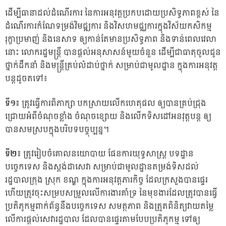
ដើម្បីធានាដល់ដំណើរការ នៃការអនុវត្តប្រកបដោយប្រសិទ្ធភាពខ្ពស់ នៃ
ដំណើរការកំណែទម្រង់វិមជ្ឍការ និងវិសហមជ្ឈការក្នុងវិស័យកសិកម្ម
រុក្ខាប្រមាញ់ និងនេសាទ ឲ្យកាន់តែមានប្រសិទ្ធភាព និងទាន់ពេលវេលា
នោះ លោករដ្ឋមន្ត្រី បានផ្តល់អនុសាសន៍មួយចំនួន ដើម្បីជាធាតុចូលជូន
ថ្នាក់ដឹកនាំ និងមន្រ្តីគ្រប់លំដាប់ថ្នាក់ សម្រាប់ជាមូលដ្ឋាន ក្នុងការអនុវត្ត
បន្តដូចតទៅ៖
ទី១៖
ត្រូវធ្វើការពិភាក្សា បកស្រាយលើកហេតុផល ឲ្យបានគ្រប់ជ្រុង
ជ្រោយអំពីចំណុចខ្លាំង ចំណុចខ្សោយ និងលើកទិសដៅអនវុត្តបន្ត ឲ្យ
បានសមស្របក្នុងបរិបទបច្ចុប្បន្ន។
ទី២៖
ត្រូវរៀបចំគោលនយោបាយ ផែនការយុទ្ធសាស្ត្រ បទដ្ឋាន
បច្ចេកទេស និងស្តង់ដាសេវា សម្រាប់ជាមូលដ្ឋានតម្រង់ទិសដល់
រដ្ឋបាលក្រុង ស្រុក ខណ្ឌ ក្នុងការអនុវត្តភារកិច្ច ដែលក្រសួងបានផ្ទេរ
ហើយត្រូវចុះសម្របសម្រួលលើការងារគាំទ្រ នៃមុខងារដែលត្រូវបានធ្វើ
ប្រតិភូកម្មពាក់ព័ន្ធនឹងបច្ចេកទេស សមត្ថភាព និងត្រួតពិនិត្យវាយតម្លៃ
លើការផ្តល់សេវារដ្ឋបាល ដែលបានផ្ទេរតាមបែបប្រតិភូកម្ម ទៅឲ្យ