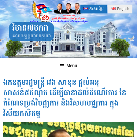
Skip
ភាសាខ្មែរ
English
to
content
វិមាន៧មករា
គណបក្សប្រជាជនកម្ពុជា
Menu
ឯកឧត្តមរដ្ឋមន្ដ្រី វេង សាខុន ផ្ដល់អនុ
សាសន៍៥ចំណុច ដើម្បីធានាដល់ដំណើរការ នៃ
កំណែទម្រង់វិមជ្ឍការ និងវិសហមជ្ឈការ ក្នុង
វិស័យកសិកម្ម