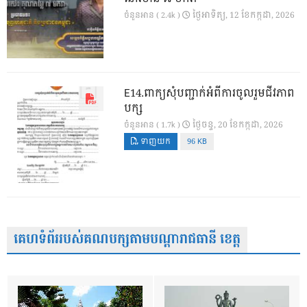
ថ្ងៃ​អាទិត្យ, 12 ខែ​កក្កដា, 2026
ចំនួនអាន ( 2.4k )
E14.ពាក្យសុំបញ្ជាក់អំពីការចូលរួមជីវភាព
បក្ស
ថ្ងៃ​ចន្ទ, 20 ខែ​កក្កដា, 2026
ចំនួនអាន ( 1.7k )
ទាញយក
96 KB
គេហទំព័ររបស់គណបក្សតាមបណ្តារាជធានី ខេត្ត