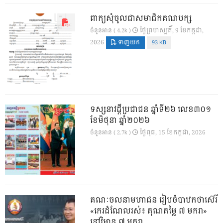
ពាក្យសុំចូលជាសមាជិកគណបក្ស
ថ្ងៃ​ព្រហស្បតិ៍, 9 ខែ​កក្កដា,
ចំនួនអាន ( 4.2k )
2026
ទាញយក
93 KB
ទស្សនាវដ្ដីប្រជាជន ឆ្នាំទី២៦ លេខ៣០១
ខែមិថុនា ឆ្នាំ២០២៦
ថ្ងៃ​ពុធ, 15 ខែ​កក្កដា, 2026
ចំនួនអាន ( 2.7k )
គណៈចលនាមហាជន រៀបចំបាឋកថាស៊េរី
«កេរដំណែលរស់៖ គុណតម្លៃ ៧ មករា»
នៅវិមាន ៧ មករា