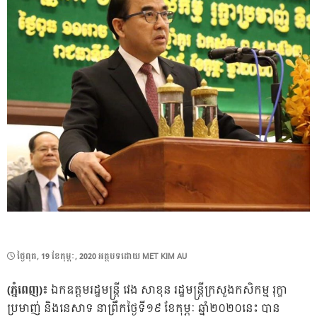
POSTED
ថ្ងៃ​ពុធ, 19 ខែ​កុម្ភៈ, 2020
អត្ថបទដោយ
MET KIM AU
ON
(ភ្នំពេញ)៖
ឯកឧត្តមរដ្ឋមន្ដ្រី វេង សាខុន រដ្ឋមន្ដ្រីក្រសួងកសិកម្ម រុក្ខា
ប្រមាញ់ និងនេសាទ នាព្រឹកថ្ងៃទី១៩ ខែកុម្ភៈ ឆ្នាំ២០២០នេះ បាន