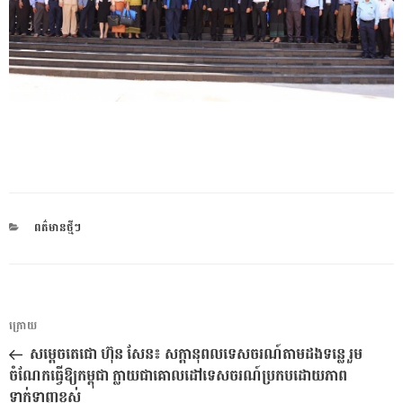
CATEGORIES
ពត៌មានថ្មីៗ
ការ​
អត្ថបទ
ក្រោយ
នាំទិស​
មុន
សម្ដេចតេជោ ហ៊ុន សែន៖ សក្ដានុពលទេសចរណ៍តាមដងទន្លេ រួម
ប្រកាស
ចំណែកធ្វើឱ្យកម្ពុជា ក្លាយជាគោលដៅទេសចរណ៍ប្រកបដោយភាព
ទាក់ទាញខ្ពស់