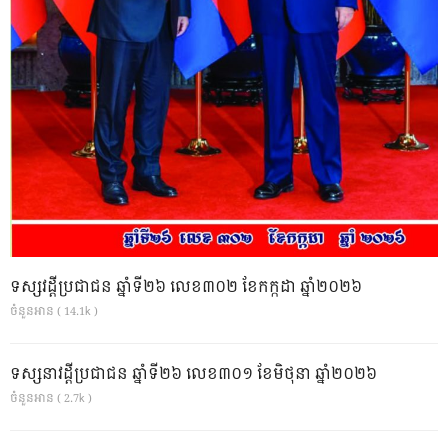
ទស្សវដ្តីប្រជាជន ឆ្នាំទី២៦ លេខ៣០២ ខែកក្កដា ឆ្នាំ២០២៦
ចំនួនអាន ( 14.1k )
ទស្សនាវដ្ដីប្រជាជន ឆ្នាំទី២៦ លេខ៣០១ ខែមិថុនា ឆ្នាំ២០២៦
ចំនួនអាន ( 2.7k )