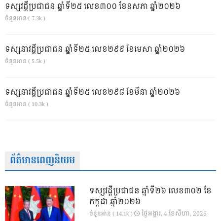
ទស្សវដ្តីប្រជាជន ឆ្នាំទី២៥ លេខ៣០០ ខែឧសភា ឆ្នាំ២០២៦
ចំនួនអាន ( 7.3k )
ទស្សនាវដ្ដីប្រជាជន ឆ្នាំទី២៥ លេខ២៩៩ ខែមេសា ឆ្នាំ២០២៦
ចំនួនអាន ( 5.5k )
ទស្សនាវដ្ដីប្រជាជន ឆ្នាំទី២៥ លេខ២៩៨ ខែមីនា ឆ្នាំ២០២៦
ចំនួនអាន ( 10.3k )
ព័ត៌មានពេញនិយម
ទស្សវដ្តីប្រជាជន ឆ្នាំទី២៦ លេខ៣០២ ខែ
កក្កដា ឆ្នាំ២០២៦
ថ្ងៃ​អង្គារ, 4 ខែ​សីហា, 2026
ចំនួនអាន ( 14.1k )