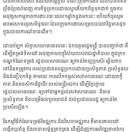
បានកោតសរសើរ និងវាយតម្លៃខ្ពស់ ចំពោះក្រុមការងារ ដែលបានខិតខំ
ប្រឹងប្រែងបំពេញ ភារកិច្ចប្រកបដោយស្មារតីយកចិត្តទុកដាក់ ក្នុងការ
អនុវត្តសកម្មភាពការងារ រយៈពេល១ឆ្នាំកន្លងមកនេះ ហើយក៏ចូលរួម
អបអរសាទរនូវសមិទ្ធផល ដែលក្រុមការងារសម្រេចបានជាវិជ្ជមានដូច
ក្នុងរបាយការណ៍ខាងដើម។
ដោយឡែក សិក្ខាសាលានាពេលនេះ ឯកឧត្តមរដ្ឋមន្ត្រី បានបញ្ជាក់ថា គឺ
ដើម្បីតម្រង់ទិសដៅ អនុវត្តតាមចក្ខុវិស័យរបស់រាជរដ្ឋាភិបាល ក្នុងក្រប
ខណ្ឌកំណែទម្រង់ រដ្ឋបាលសាធារណៈឲ្យកាន់តែល្អប្រសើរ ឆ្លើយតប
ទៅនឹងតម្រូវការ របស់ប្រជាពលរដ្ឋប្រកបដោយប្រសិទ្ធភាព ប្រសិទ្ធផល
និងជំនឿទុកចិត្ត តាមរយៈការលើកកម្ពស់សេវាសាធារណៈដោយភក្តី
ភាព និងមនសិការវិជ្ជាជីវៈរបស់មន្ត្រីរាជការ ដើម្បីប្រែក្លាយ
រដ្ឋបាលសាធារណៈ ឲ្យទៅជាអ្នកផ្តល់សេវាសាធារណៈ ដ៏មាន
ប្រសិទ្ធភាព និងបម្រើផលប្រយោជន៍ ដល់ប្រជាពលរដ្ឋ ឲ្យកាន់តែ
ប្រសើរឡើង។
រីឯកម្មវិធីកំណែទម្រង់វិមជ្ឈការ និងវិសហមជ្ឈការ គឺមានគោលដៅ
បង្កើតប្រព័ន្ធ និងរចនាសម្ព័ន្ធគ្រប់គ្រង ដើម្បីជំរុញការអភិវឌ្ឍតាមបែប