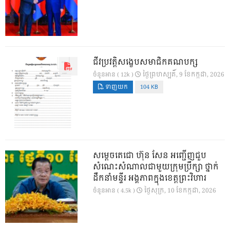
ជីវប្រវត្តិសង្ខេបសមាជិកគណបក្ស
ថ្ងៃ​ព្រហស្បតិ៍, 9 ខែ​កក្កដា, 2026
ចំនួនអាន ( 12k )
ទាញយក
104 KB
សម្តេចតេជោ ហ៊ុន សែន អញ្ជើញជួប
សំណេះសំណាលជាមួយក្រុមប្រឹក្សា ថ្នាក់
ដឹកនាំមន្ទីរ អង្គភាពក្នុងខេត្តព្រះវិហារ
ថ្ងៃ​សុក្រ, 10 ខែ​កក្កដា, 2026
ចំនួនអាន ( 4.5k )