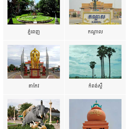
ភ្នំពេញ
កណ្តាល
តាកែវ
កំពង់ស្ពឺ