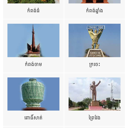
កំពង់ធំ
កំពង់ឆ្នាំង
កំពង់ចាម
ក្រចេះ
ពោធិ៍សាត់
ព្រៃវែង