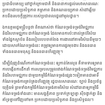
ប្រជាធិបតេយ្យ នៅថ្នាក់ក្រោមជាតិ និងធានាការផ្តល់សេវាសាធារណៈ
ប្រកបដោយប្រសិទ្ធភាព តម្លាភាព និងគណនេយ្យភាព សំដៅឆ្លើយ
តបនឹងសេចក្តីត្រូវការ របស់ប្រជាពលរដ្ឋនៅមូលដ្ឋាន។
ឯកឧត្តមរដ្ឋមន្ត្រីបន្ដថា ពិតណាស់ថា កំណែទម្រង់ទម្រង់វិមជ្ឈការ
និងវិសហមជ្ឈការ ជាកំណែទម្រង់ ដែលមានការប៉ះពាល់គ្រប់វិស័យ
ទាំងផ្នែកស្ថាប័ន និងរបៀបរបបចាត់ចែង ការងារនៅតាមវិស័យនីមួយៗ
ដោយសារកំណែទម្រង់នេះ តម្រូវឲ្យមានការផ្ទេរមុខងារ និងធនធាន
ទាំងធនធានមនុស្ស និងធនធានហិរញ្ញវត្ថុ។
ដើម្បីជំរុញដំណើរការកំណែទម្រង់នេះ ឲ្យកាន់តែរលូន គឺទាមទារឲ្យមាន
ការបង្កើនការដឹកនាំ ការសម្របសម្រួលរវាងកំណែទម្រង់ទម្រង់វិមជ្ឈការ
និងវិសហមជ្ឈការ ជាមួយកម្មវិធីកំណែទម្រង់ផ្សេងៗទៀតមានជាអាទិ៍
កំណែទម្រង់ការគ្រប់គ្រងហិរញ្ញវត្ថុ រដ្ឋបាលសាធារណៈ ច្បាប់ និងប្រព័ន្ធ
យុត្តិធម៌ ព្រមទាំងកម្មវិធីកំណែទម្រង់តាមវិស័យ សំដៅធានាឲ្យកម្មវិធី
កំណែទម្រង់ទាំងនោះ មានសង្គត្តិភាព ប្រទាក់ក្រឡាគ្នា ស៊ីចង្វាក់គ្នា និង
គាំទ្រគ្នាទៅវិញទៅមក ប្រកបដោយប្រសិទ្ធភាព និងប្រសិទ្ធផល។