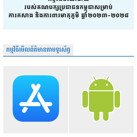
កម្មវិធីមើលព័ត៌មានតាមទូរស័ព្វ