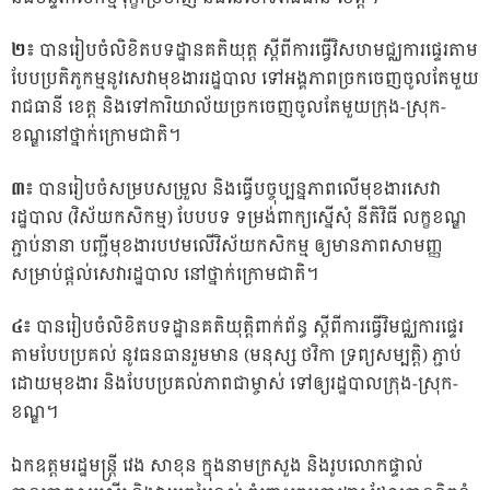
២៖
បានរៀបចំលិខិតបទដ្ឋានគតិយុត្ត ស្តីពីការធ្វើវិសហមជ្ឈការផ្ទេរតាម
បែបប្រតិភូកម្មនូវសេវាមុខងាររដ្ឋបាល ទៅអង្គភាពច្រកចេញចូលតែមួយ
រាជធានី ខេត្ត និងទៅការិយាល័យច្រកចេញចូលតែមួយក្រុង-ស្រុក-
ខណ្ឌនៅថ្នាក់ក្រោមជាតិ។
៣៖
បានរៀបចំសម្របសម្រួល និងធ្វើបច្ចុប្បន្នភាពលើមុខងារសេវា
រដ្ឋបាល (វិស័យកសិកម្ម) បែបបទ ទម្រង់ពាក្យស្នើសុំ នីតិវិធី លក្ខខណ្ឌ
ភ្ជាប់នានា បញ្ជីមុខងារបឋមលើវិស័យកសិកម្ម ឲ្យមានភាពសាមញ្ញ
សម្រាប់ផ្តល់សេវារដ្ឋបាល នៅថ្នាក់ក្រោមជាតិ។
៤៖
បានរៀបចំលិខិតបទដ្ឋានគតិយុត្តិពាក់ព័ន្ធ ស្តីពីការធ្វើវិមជ្ឈការផ្ទេរ
តាមបែបប្រគល់ នូវធនធានរួមមាន (មនុស្ស ថវិកា ទ្រព្យសម្បត្តិ) ភ្ជាប់
ដោយមុខងារ និងបែបប្រគល់ភាពជាម្ចាស់ ទៅឲ្យរដ្ឋបាលក្រុង-ស្រុក-
ខណ្ឌ។
ឯកឧត្តមរដ្ឋមន្ត្រី វេង សាខុន ក្នុងនាមក្រសួង និងរូបលោកផ្ទាល់