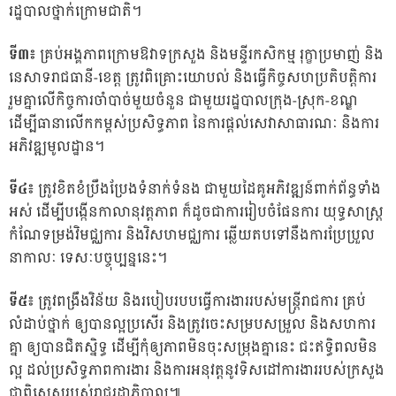
រដ្ឋបាលថ្នាក់ក្រោមជាតិ។
ទី៣៖
គ្រប់អង្គភាពក្រោមឱវាទក្រសួង និងមន្ទីរកសិកម្ម រុក្ខាប្រមាញ់ និង
នេសាទរាជធានី-ខេត្ត ត្រូវពិគ្រោះយោបល់ និងធ្វើកិច្ចសហប្រតិបត្តិការ
រួមគ្នាលើកិច្ចការចាំបាច់មួយចំនួន ជាមួយរដ្ឋបាលក្រុង-ស្រុក-ខណ្ឌ
ដើម្បីធានាលើកកម្ពស់ប្រសិទ្ធភាព នៃការផ្តល់សេវាសាធារណៈ និងការ
អភិវឌ្ឍមូលដ្ឋាន។
ទី៤៖
ត្រូវខិតខំប្រឹងប្រែងទំនាក់ទំនង ជាមួយដៃគូអភិវឌ្ឍន៍ពាក់ព័ន្ធទាំង
អស់ ដើម្បីបង្កើនកាលានុវត្តភាព ក៏ដូចជាការរៀបចំផែនការ យុទ្ធសាស្រ្ត
កំណែទម្រង់វិមជ្ឈការ និងវិសហមជ្ឈការ ឆ្លើយតបទៅនឹងការប្រែប្រួល
នាកាលៈ ទេសៈបច្ចុប្បន្ននេះ។
ទី៥៖
ត្រូវពង្រឹងវិន័យ និងរបៀបរបបធ្វើការងាររបស់មន្រ្តីរាជការ គ្រប់
លំដាប់ថ្នាក់ ឲ្យបានល្អប្រសើរ និងត្រូវចេះសម្របសម្រួល និងសហការ
គ្នា ឲ្យបានជិតស្និទ្ធ ដើម្បីកុំឲ្យភាពមិនចុះសម្រុងគ្នានេះ ជះឥទ្ធិពលមិន
ល្អ ដល់ប្រសិទ្ធភាពការងារ និងការអនុវត្តនូវទិសដៅការងាររបស់ក្រសួង
ជាពិសេសរបស់រាជរដ្ឋាភិបាល៕