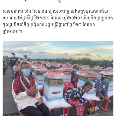
សម្តេចតេជោ ហ៊ុន សែន បំពេញបេសកកម្ម នៅខេត្តបន្ទាយមានជ័យ
រយៈពេល២ថ្ងៃ គឺថ្ងៃទី២១-២២ ខែតុលា ឆ្នាំ២០២០ ហើយនឹងត្រឡប់មក
ចូលរួមដឹកនាំកិច្ចប្រជុំគណៈរដ្ឋមន្ត្រីវិញនៅថ្ងៃទី២៣ ខែតុលា
ឆ្នាំ២០២០៕