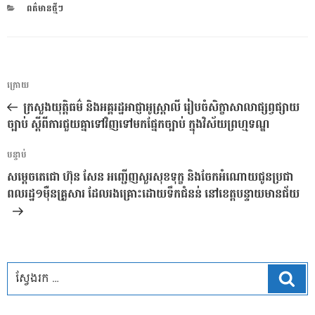
CATEGORIES
ពត៌មានថ្មីៗ
ការ​
អត្ថបទ
ក្រោយ
នាំទិស​
មុន
ក្រសួងយុត្តិធម៌ និងអគ្គរដ្ឋអាជ្ញាអូស្រ្តាលី រៀបចំសិក្ខាសាលាផ្សព្វផ្សាយ
ប្រកាស
ច្បាប់ ស្តីពីការជួយគ្នាទៅវិញទៅមកផ្នែកច្បាប់ ក្នុងវិស័យព្រហ្មទណ្ឌ
អត្ថបទ
បន្ទាប់
បន្ទាប់
សម្ដេចតេជោ ហ៊ុន សែន អញ្ជើញសួរសុខទុក្ខ និងចែកអំណោយជូនប្រជា
ពលរដ្ឋ១ម៉ឺនគ្រួសារ ដែលរងគ្រោះដោយទឹកជំនន់ នៅខេត្តបន្ទាយមានជ័យ
ស្វែ