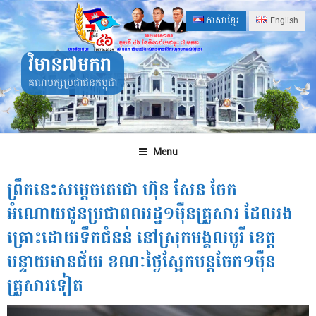
Skip
ភាសាខ្មែរ
English
to
content
វិមាន៧មករា
គណបក្សប្រជាជនកម្ពុជា
Menu
ព្រឹកនេះសម្ដេចតេជោ ហ៊ុន សែន ចែក
អំណោយជូនប្រជាពលរដ្ឋ១ម៉ឺនគ្រួសារ ដែលរង
គ្រោះដោយទឹកជំនន់ នៅស្រុកមង្គលបូរី ខេត្ត
បន្ទាយមានជ័យ ខណៈថ្ងៃស្អែកបន្តចែក១ម៉ឺន
គ្រួសារទៀត