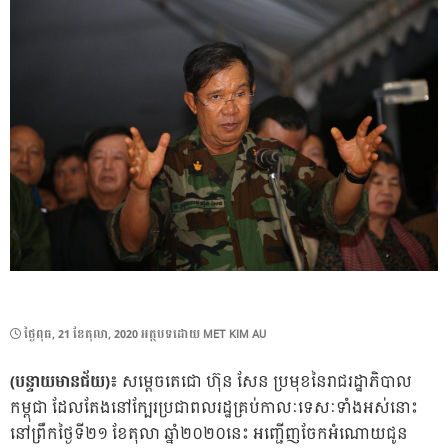
POSTED
ថ្ងៃ​ពុធ, 21 ខែ​តុលា, 2020
អត្ថបទដោយ
MET KIM AU
ON
(បន្ទាយមានជ័យ)៖
សម្ដេចតេជោ ហ៊ុន សែន ប្រមុខនៃរាជរដ្ឋាភិបាល
កម្ពុជា ដែលតែងនៅក្បែរប្រជាពលរដ្ឋគ្រប់កាលៈទេសៈទាំងអស់នោះ
នៅព្រឹកថ្ងៃទី២១ ខែតុលា ឆ្នាំ២០២០នេះ អញ្ជើញចែកអំណោយជូន