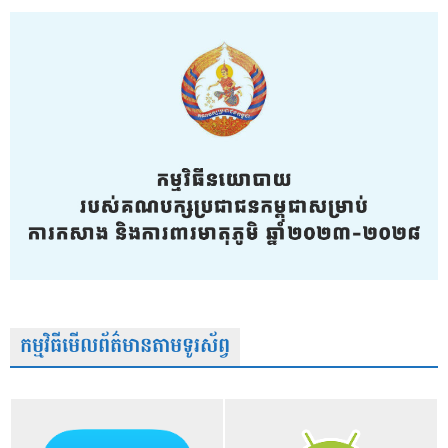
កម្មវិធីមើលព័ត៌មានតាមទូរស័ព្វ