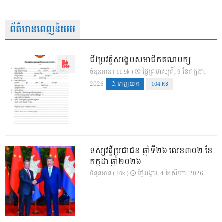
ព័ត៌មានពេញនិយម
ជីវប្រវត្តិសង្ខេបសមាជិកគណបក្ស
ថ្ងៃ​ព្រហស្បតិ៍, 9 ខែ​កក្កដា,
ចំនួនអាន ( 11.9k )
2026
ទាញយក
104 KB
ទស្សវដ្តីប្រជាជន ឆ្នាំទី២៦ លេខ៣០២ ខែ
កក្កដា ឆ្នាំ២០២៦
ថ្ងៃ​អង្គារ, 4 ខែ​សីហា, 2026
ចំនួនអាន ( 10k )