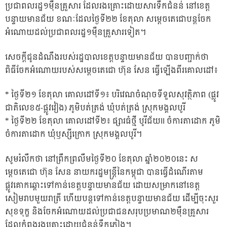
ប្រជាពលរដ្ឋ១ម៉ឺនគ្រួសារ ដែលរងគ្រោះដោយសារទឹកជំនន់ នៅខេត្ត
បន្ទាយមានជ័យ ខណៈដែលថ្ងៃទី២២ ខែតុលា សម្តេចតេជោបន្តចែក
អំណោយដល់ប្រជាពលរដ្ឋ១ម៉ឺនគ្រួសារទៀត។
សេចក្ដីជូនដំណឹងរបស់រដ្ឋបាលខេត្តបន្ទាយមានជ័យ បានបញ្ជាក់ថា
ពិធីចែកអំណោយរបស់សម្ដេចតេជោ ហ៊ុន សែន ធ្វើឡើងពីរគោលដៅ៖
* ថ្ងៃទី២១ ខែតុលា គោលដៅទី១៖ បរិវេណចំណុចទីទួលសុវត្ថិភាព (ផ្លូវ
ជាតិលេខ៥-ផ្លូវវៀង) ភូមិបត់ត្រង់ ឃុំបត់ត្រង់ ស្រុកមង្គលបូរី
* ថ្ងៃទី២២ ខែតុលា គោលដៅទី២៖ ផ្សារធំថ្មី បូរីជ័យII ចំការតាដោក ភូមិ
ចំការតាដោក ឃុំឫស្សីក្រោក ស្រុកមង្គលបូរី។
សូមរំលឹកថា នៅព្រឹកព្រលឹមថ្ងៃទី២០ ខែតុលា ឆ្នាំ២០២០នេះ ស
ម្តេចតេជោ ហ៊ុន សែន នាយករដ្ឋមន្ត្រីនៃកម្ពុជា បានធ្វើដំណើរតាម
ផ្លូវគោកឆ្ពោះទៅកាន់ខេត្តបន្ទាយមានជ័យ ដោយសម្រាកនៅខេត្ត
សៀមរាបមួយរាត្រី ហើយបន្តទៅកាន់ខេត្តបន្ទាយមានជ័យ ដើម្បីចុះសួរ
សុខទុក្ខ និងចែកអំណោយដល់ប្រជាជនសរុបប្រមាណ២ម៉ឺនគ្រួសារ
ដែលកំពុងរងគ្រោះដោយជំនន់ទឹកភ្លៀង។