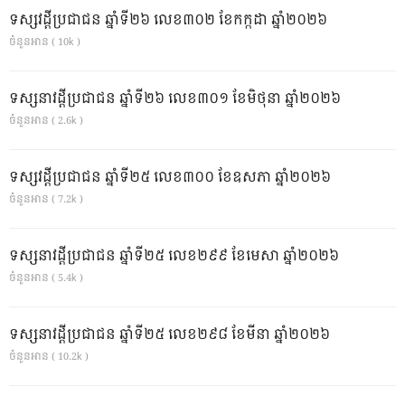
ទស្សវដ្តីប្រជាជន ឆ្នាំទី២៦ លេខ៣០២ ខែកក្កដា ឆ្នាំ២០២៦
ចំនួនអាន ( 10k )
ទស្សនាវដ្ដីប្រជាជន ឆ្នាំទី២៦ លេខ៣០១ ខែមិថុនា ឆ្នាំ២០២៦
ចំនួនអាន ( 2.6k )
ទស្សវដ្តីប្រជាជន ឆ្នាំទី២៥ លេខ៣០០ ខែឧសភា ឆ្នាំ២០២៦
ចំនួនអាន ( 7.2k )
ទស្សនាវដ្ដីប្រជាជន ឆ្នាំទី២៥ លេខ២៩៩ ខែមេសា ឆ្នាំ២០២៦
ចំនួនអាន ( 5.4k )
ទស្សនាវដ្ដីប្រជាជន ឆ្នាំទី២៥ លេខ២៩៨ ខែមីនា ឆ្នាំ២០២៦
ចំនួនអាន ( 10.2k )