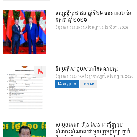
ទស្សវដ្តីប្រជាជន ឆ្នាំទី២៦ លេខ៣០២ ខែ
កក្កដា ឆ្នាំ២០២៦
ថ្ងៃ​អង្គារ, 4 ខែ​សីហា, 2026
ចំនួនអាន ( 13.2k )
ជីវប្រវត្តិសង្ខេបសមាជិកគណបក្ស
ថ្ងៃ​ព្រហស្បតិ៍, 9 ខែ​កក្កដា, 2026
ចំនួនអាន ( 12k )
ទាញយក
104 KB
សម្តេចតេជោ ហ៊ុន សែន អញ្ជើញជួប
សំណេះសំណាលជាមួយក្រុមប្រឹក្សា ថ្នាក់