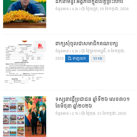
ដឹកនាំមន្ទីរ អង្គភាពក្នុងខេត្តព្រះវិហារ
ថ្ងៃ​សុក្រ, 10 ខែ​កក្កដា, 2026
ចំនួនអាន ( 4.5k )
ពាក្យសុំចូលជាសមាជិកគណបក្ស
ថ្ងៃ​ព្រហស្បតិ៍, 9 ខែ​កក្កដា,
ចំនួនអាន ( 4.2k )
2026
ទាញយក
93 KB
ទស្សនាវដ្ដីប្រជាជន ឆ្នាំទី២៦ លេខ៣០១
ខែមិថុនា ឆ្នាំ២០២៦
ថ្ងៃ​ពុធ, 15 ខែ​កក្កដា, 2026
ចំនួនអាន ( 2.7k )