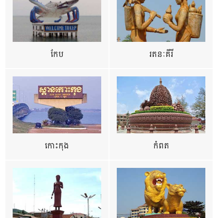
កែប
រតនៈគីរី
កោះកុង
កំពត