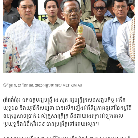
POSTED
ថ្ងៃ​ពុធ, 21 ខែ​តុលា, 2020
អត្ថបទដោយ
MET KIM AU
ON
(កំពង់ធំ)៖
ឯកឧត្តមរដ្ឋមន្ត្រី វង សូត រដ្ឋមន្ត្រីក្រសួងសង្គមកិច្ច អតីត
យុទ្ធជន និងយុវនីតិសម្បទា បានលើកឡើងអំពីទិដ្ឋភាពទូទៅនៃកម្មវិធី
ឧបត្ថម្ភសាច់ប្រាក់ ដល់គ្រួសារក្រីក្រ និងងាយរងគ្រោះអំឡុងពេល
ប្រយុទ្ធនឹងជំងឺកូវីដ១៩ បានប្រព្រឹត្តទៅដោយរលូន។