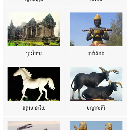
ព្រះវិហារ
បាត់ដំបង
ឧត្ដរមានជ័យ
មណ្ឌលគីរី