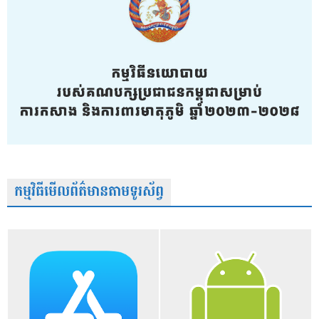
កម្មវិធីមើលព័ត៌មានតាមទូរស័ព្វ