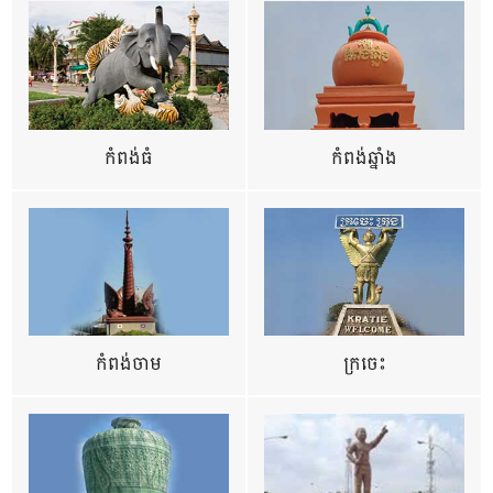
កំពង់ធំ
កំពង់ឆ្នាំង
កំពង់ចាម
ក្រចេះ