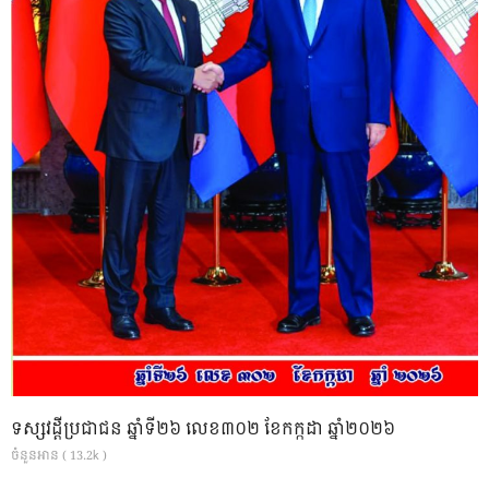
ទស្សវដ្តីប្រជាជន ឆ្នាំទី២៦ លេខ៣០២ ខែកក្កដា ឆ្នាំ២០២៦
ចំនួនអាន ( 13.2k )