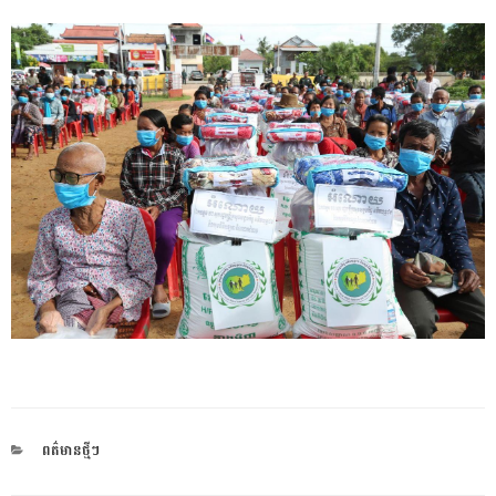
CATEGORIES
ពត៌មានថ្មីៗ