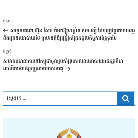
ការ​
អត្ថបទ
ក្រោយ
នាំទិស​
មុន
សម្តេចតេជោ ហ៊ុន សែន ចំអកឱ្យទណ្ឌិត សម រង្ស៉ី ដែលត្រូវប្រជាពលរដ្ឋ
ប្រកាស
និងអ្នកនយោបាយថៃ ព្រមានកុំឱ្យជ្រៀតជ្រែកចូលកិច្ចការផ្ទៃក្នុងថៃ
អត្ថបទ
បន្ទាប់
បន្ទាប់
សមាគមធានាគារនៅកម្ពុជាចូលរួមគាំទ្រគោលនយោបាយរាជរដ្ឋាភិបា
លលើការងារប្រែប្រួលអាកាសធាតុ
ស្វែ