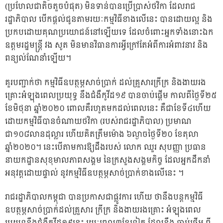
(ប្រហែលជាតិចតួចបំផុត) មិនទាន់បានប្រើប្រាស់ថវិកា ដែលរាជ
រដ្ឋាភិបាល បើកផ្តល់ជូនតាមរយៈកម្មវិធីខាងលើនេះ បានដោយល្អ និង
ប្រកបដោយគុណប្រយោជន៍នៅឡើយទេ ដែលចំពោះអ្នកទាំងនោះឯក
ឧត្តមរដ្ឋមន្ត្រី វង សូត មិនមានវិធានការអ្វីក្រៅតែអំពីការអំពាវនាវ និង
ពន្យល់ណែនាំឡើយ។
គួរបញ្ជាក់ថា កម្មវិធីឧបត្ថម្ភសាច់ប្រាក់ ដល់គ្រួសារក្រីក្រ និងងាយរង
គ្រោះអំឡុងពេលប្រយុទ្ធ នឹងជំងឺកូវីដ១៩ បានចាប់ផ្តើម កាលពីថ្ងៃទី២៥
ខែមិថុនា ឆ្នាំ២០២០ ពោលគឺរហូតមកដល់ពេលនេះ គឺជាខែទី៤ហើយ
ដោយកម្មវិធីបានចំណាយថវិកា (របស់រាជរដ្ឋាភិបាល) ប្រមាណ
ជា១០៨លានដុល្លារ ហើយគិតត្រឹមម៉ោង ៦ល្ងាចថ្ងៃទី២០ ខែតុលា
ឆ្នាំ២០២០។ នេះបើតាមការឱ្យដឹងរបស់ លោក ឈួរ សុបញ្ញា ប្រធាន
នាយកដ្ឋានសុខុមាលភាពសង្គម នៃក្រសួងសង្គមកិច្ច ដែលអ្នកដឹកនាំ
អនុវត្តដោយផ្ទាល់ នូវកម្មវិធីឧបត្ថម្ភសាច់ប្រាក់ខាងលើនេះ ។
រាជរដ្ឋាភិបាលកម្ពុជា បានប្រកាសជាផ្លូវការ ហើយ ថានឹងបន្តកម្មវិធី
ឧបត្ថម្ភសាច់ប្រាក់ដល់គ្រួសារ ក្រីក្រ និងងាយរងគ្រោះ អំឡុងពេល