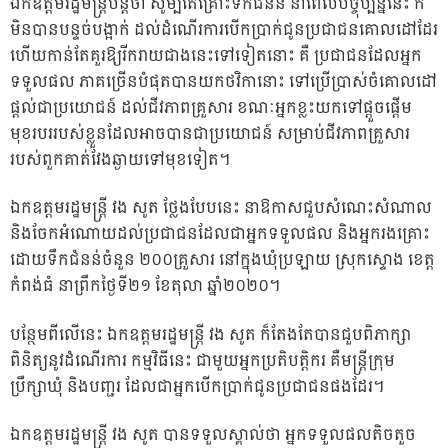
ឯកឧត្តមរដ្ឋមន្ត្រីបន្តថា សូម្បីតែគ្រោះទឹកជំនន់ នាពេលបច្ចុប្បន្ននេះ ក៏
មិនបានបន្ទច់បង្អាក់ ដល់ដំណើរការបើកប្រាក់ជូនប្រជាជនគោលដៅដែរ
ហើយកាន់តែគួរឱ្យរីករាយជាងនេះទៅទៀតនោះ គឺ ប្រជាជនដែលអ្នក
ទទួលផល ភាគច្រើនបំផុតបានយកថវិកានោះ ទៅប្រើប្រាស់ចំគោលដៅ
ផ្តល់ជាប្រយោជន៍ ដល់ជីវភាពគ្រួសារ ខណៈអ្នកខ្លះយកទៅផ្តួចផ្តើម
មុខរបររបស់ខ្លួនដែលអាចបានជាប្រយោជន៍ សម្រាប់ជីវភាពគ្រួសារ
របស់ពួកគាត់វែងឆ្ងាយទៅមុខទៀត។
ឯកឧត្តមរដ្ឋមន្ត្រី វង សូត ថ្លែងបែបនេះ នាឱកាសជួបសំណេះសំណាល
និងចែកអំណោយដល់ប្រជាជនដែលជាអ្នកទទួលផល និងអ្នករងគ្រោះ
ដោយទឹកជំនន់ចំនួន ២០០គ្រួសារ នៅក្នុងឃុំប្រឡាយ ស្រុកស្ទោង ខេត្ត
កំពង់ធំ នាព្រឹកថ្ងៃទី២១ ខែតុលា ឆ្នាំ២០២០។
បន្ថែមពីលើនេះ ឯកឧត្តមរដ្ឋមន្ត្រី វង សូត ក៏តែងតែបានជួបពិភាក្សា
ពិនិត្យនូវដំណើរការ កម្មវិធីនេះ ជាមួយអ្នកប្រតិបត្តិករ គឺមន្ត្រីក្រុម
ប្រឹក្សាឃុំ និងបញ្ជរ ដែលជាអ្នកបើកប្រាក់ជូនប្រជាជនផងដែរ។
ឯកឧត្តមរដ្ឋមន្ត្រី វង សូត បានទទួលស្គាល់ថា អ្នកទទួលផលតិចតួច