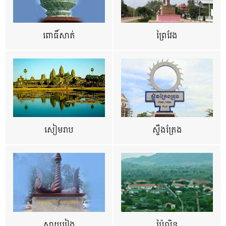
ពោធិ៍សាត់
ព្រៃវែង
សៀមរាប
ស្ទឹងត្រែង
ស្វាយរៀង
ប៉ៃលិន