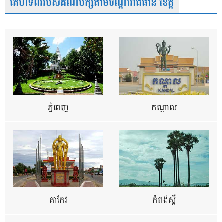
គេហទំព័ររបស់គណបក្សតាមបណ្តារាជធានី ខេត្ត
ភ្នំពេញ
កណ្តាល
តាកែវ
កំពង់ស្ពឺ