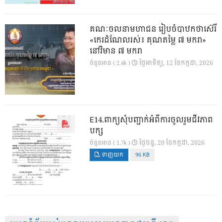
គណៈចលនាមហាជន រៀបចំបាឋកថាស៊េរី
«កេរដំណែលរស់៖ គុណតម្លៃ ៧ មករា»
នៅវិមាន ៧ មករា
ថ្ងៃ​អាទិត្យ, 12 ខែ​កក្កដា, 2026
ចំនួនអាន ( 2.4k )
E14.ពាក្យសុំបញ្ជាក់អំពីការចូលរួមជីវភាព
បក្ស
ថ្ងៃ​ចន្ទ, 20 ខែ​កក្កដា, 2026
ចំនួនអាន ( 1.7k )
ទាញយក
96 KB