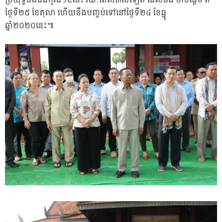
ប្រយុទ្ធនឹងជំងឺកូវីដ១៩នេះ រយៈពេល៣ខែទៀត ដែលនឹង ចាប់ផ្តើម ពី
ថ្ងៃទី២៥ ខែតុលា ហើយនឹងបញ្ចប់ទៅនៅថ្ងៃទី២៤ ខែធ្នូ
ឆ្នាំ២០២០នេះ៕