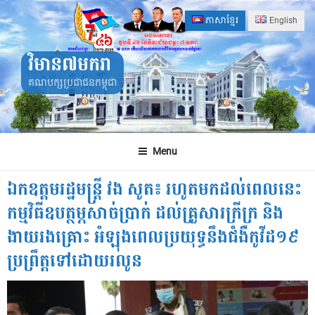
Skip
ភាសាខ្មែរ
English
to
content
វិមាន៧មករា
គណបក្សប្រជាជនកម្ពុជា
Menu
ឯកឧត្តមរដ្ឋមន្ត្រី វង សូត៖ រហូតមកដល់ពេលនេះ
កម្មវិធីឧបត្ថម្ភសាច់ប្រាក់ ដល់គ្រួសារក្រីក្រ និង
ងាយរងគ្រោះ អំឡុងពេលប្រយុទ្ធនឹងជំងឺកូវីដ១៩
ប្រព្រឹត្តទៅដោយរលូន