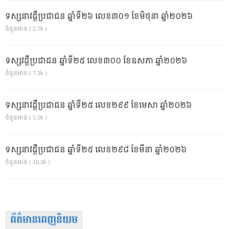
ទស្សនាវដ្ដីប្រជាជន ឆ្នាំទី២៦ លេខ៣០១ ខែមិថុនា ឆ្នាំ២០២៦
ចំនួនអាន ( 2.7k )
ទស្សវដ្តីប្រជាជន ឆ្នាំទី២៥ លេខ៣០០ ខែឧសភា ឆ្នាំ២០២៦
ចំនួនអាន ( 7.3k )
ទស្សនាវដ្ដីប្រជាជន ឆ្នាំទី២៥ លេខ២៩៩ ខែមេសា ឆ្នាំ២០២៦
ចំនួនអាន ( 5.5k )
ទស្សនាវដ្ដីប្រជាជន ឆ្នាំទី២៥ លេខ២៩៨ ខែមីនា ឆ្នាំ២០២៦
ចំនួនអាន ( 10.3k )
ព័ត៌មានពេញនិយម