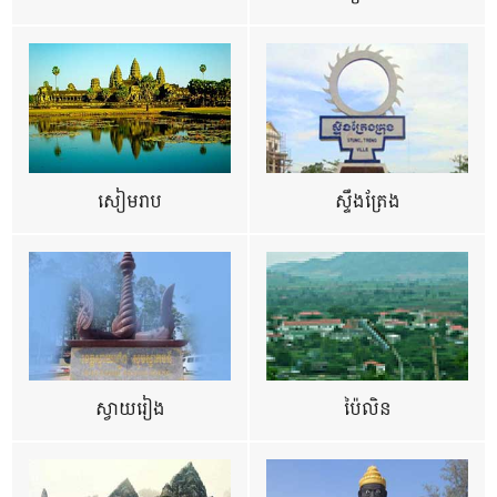
សៀមរាប
ស្ទឹងត្រែង
ស្វាយរៀង
ប៉ៃលិន