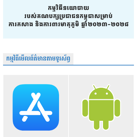
កម្មវិធីមើលព័ត៌មានតាមទូរស័ព្វ