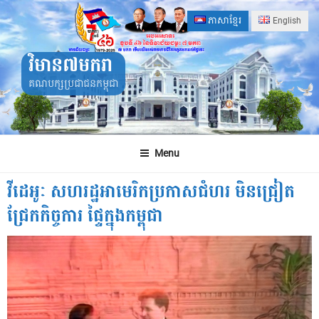
Skip
ភាសាខ្មែរ
English
to
content
វិមាន៧មករា
គណបក្សប្រជាជនកម្ពុជា
Menu
វីដេអូៈ សហរដ្ឋអាមេរិកប្រកាសជំហរ មិនជ្រៀត
ជ្រែកកិច្ចការ ផ្ទៃក្នុងកម្ពុជា