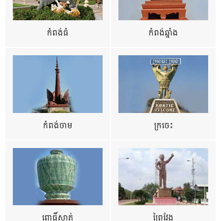
កំពង់ធំ
កំពង់ឆ្នាំង
កំពង់ចាម
ក្រចេះ
ពោធិ៍សាត់
ព្រៃវែង