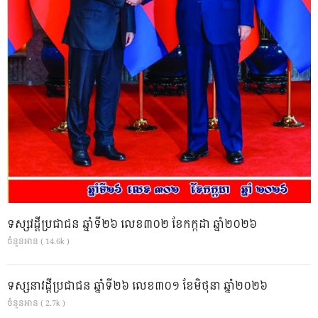
ទស្សវដ្តីប្រជាជន ឆ្នាំទី២៦ លេខ៣០២ ខែកក្កដា ឆ្នាំ២០២៦
ចំនួនអាន ( 14.6k )
ទស្សនាវដ្ដីប្រជាជន ឆ្នាំទី២៦ លេខ៣០១ ខែមិថុនា ឆ្នាំ២០២៦
ចំនួនអាន ( 2.7k )