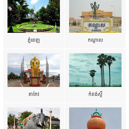
ភ្នំពេញ
កណ្តាល
តាកែវ
កំពង់ស្ពឺ