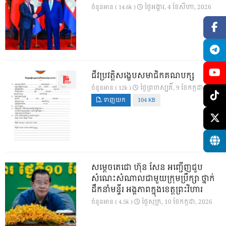
ថ្ងៃ​អង្គារ, 4 ខែ​សីហា, 2026
ចំនួនអាន ( 14.6k )
ជីវប្រវត្តិសង្ខេបសមាជិកគណបក្ស
ថ្ងៃ​ព្រហស្បតិ៍, 9 ខែ​កក្កដា, 2026
ចំនួនអាន ( 12k )
ទាញយក
104 KB
សម្តេចតេជោ ហ៊ុន សែន អញ្ជើញជួប
សំណេះសំណាលជាមួយក្រុមប្រឹក្សា ថ្នាក់
ដឹកនាំមន្ទីរ អង្គភាពក្នុងខេត្តព្រះវិហារ
ថ្ងៃ​សុក្រ, 10 ខែ​កក្កដា, 2026
ចំនួនអាន ( 4.5k )