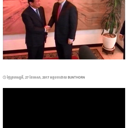
POSTED
ថ្ងៃ​ព្រហស្បតិ៍, 27 ខែ​មេសា, 2017
អត្ថបទដោយ
BUNTHORN
ON