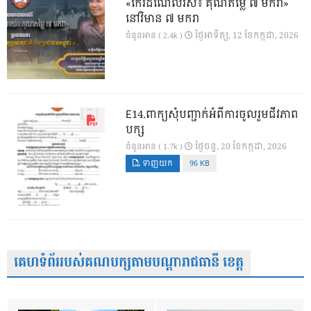
«កេរដំណែលរស់៖ គុណតម្លៃ ៧ មករា»
នៅវិមាន ៧ មករា
ថ្ងៃ​អាទិត្យ, 12 ខែ​កក្កដា, 2026
ចំនួនអាន ( 2.4k )
E14.ពាក្យសុំបញ្ជាក់អំពីការចូលរួមជីវភាព
បក្ស
ថ្ងៃ​ចន្ទ, 20 ខែ​កក្កដា, 2026
ចំនួនអាន ( 1.7k )
ទាញយក
96 KB
គេហទំព័ររបស់គណបក្សតាមបណ្តារាជធានី ខេត្ត