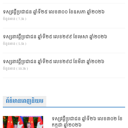
ទស្សវដ្តីប្រជាជន ឆ្នាំទី២៥ លេខ៣០០ ខែឧសភា ឆ្នាំ២០២៦
ចំនួនអាន ( 7.3k )
ទស្សនាវដ្ដីប្រជាជន ឆ្នាំទី២៥ លេខ២៩៩ ខែមេសា ឆ្នាំ២០២៦
ចំនួនអាន ( 5.5k )
ទស្សនាវដ្ដីប្រជាជន ឆ្នាំទី២៥ លេខ២៩៨ ខែមីនា ឆ្នាំ២០២៦
ចំនួនអាន ( 10.3k )
ព័ត៌មានពេញនិយម
ទស្សវដ្តីប្រជាជន ឆ្នាំទី២៦ លេខ៣០២ ខែ
កក្កដា ឆ្នាំ២០២៦