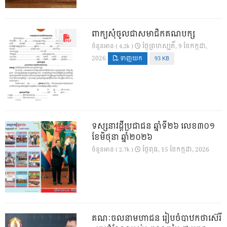
ពាក្យសុំចូលជាសមាជិកគណបក្ស
ថ្ងៃ​ព្រហស្បតិ៍, 9 ខែ​កក្កដា,
ចំនួនអាន ( 4.2k )
2026
ទាញយក
93 KB
ទស្សនាវដ្ដីប្រជាជន ឆ្នាំទី២៦ លេខ៣០១
ខែមិថុនា ឆ្នាំ២០២៦
ថ្ងៃ​ពុធ, 15 ខែ​កក្កដា, 2026
ចំនួនអាន ( 2.7k )
គណៈចលនាមហាជន រៀបចំបាឋកថាស៊េរី