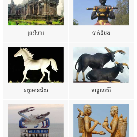
ព្រះវិហារ
បាត់ដំបង
ឧត្ដរមានជ័យ
មណ្ឌលគីរី