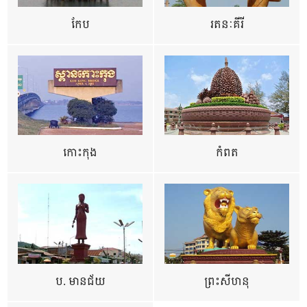
កែប
រតនៈគីរី
កោះកុង
កំពត
ប. មានជ័យ
ព្រះសីហនុ