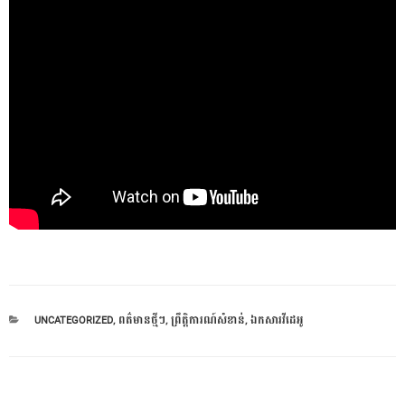
CATEGORIES
UNCATEGORIZED
,
ពត៌មានថ្មីៗ
,
ព្រឹត្តិការណ៍សំខាន់
,
ឯកសារវីដេអូ