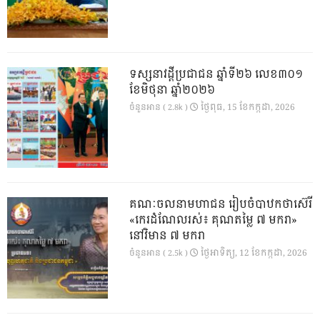
ទស្សនាវដ្ដីប្រជាជន ឆ្នាំទី២៦ លេខ៣០១
ខែមិថុនា ឆ្នាំ២០២៦
ថ្ងៃ​ពុធ, 15 ខែ​កក្កដា, 2026
ចំនួនអាន ( 2.8k )
គណៈចលនាមហាជន រៀបចំបាឋកថាស៊េរី
«កេរដំណែលរស់៖ គុណតម្លៃ ៧ មករា»
នៅវិមាន ៧ មករា
ថ្ងៃ​អាទិត្យ, 12 ខែ​កក្កដា, 2026
ចំនួនអាន ( 2.5k )