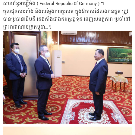
សហព័ន្ធអាល្លីម៉ង់ ( Federal Republic 0f Germany ) ។
ចូលជូនសារតាំង និងសម្តែងការគួរសម ក្នុងឱកាសដែលឯកឧត្តម ត្រូវ
បានប្រធានាធិបតី តែងតាំងជាឯកអគ្គរដ្ឋទូត ពេញសមត្ថភាព ប្រចាំនៅ
ព្រះរាជាណាចក្រកម្ពុជា…។