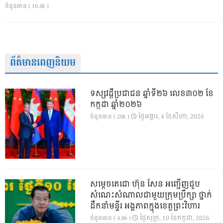
ចំនួនអាន ( 10.4k )
ព័ត៌មានពេញនិយម
ទស្សវដ្តីប្រជាជន ឆ្នាំទី២៦ លេខ៣០២ ខែ
កក្កដា ឆ្នាំ២០២៦
ថ្ងៃ​អង្គារ, 4 ខែ​សីហា, 2026
ចំនួនអាន ( 20k )
សម្តេចតេជោ ហ៊ុន សែន អញ្ជើញជួប
សំណេះសំណាលជាមួយក្រុមប្រឹក្សា ថ្នាក់
ដឹកនាំមន្ទីរ អង្គភាពក្នុងខេត្តព្រះវិហារ
ថ្ងៃ​សុក្រ, 10 ខែ​កក្កដា, 2026
ចំនួនអាន ( 4.8k )