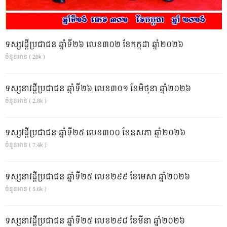
ទស្សវដ្តីប្រជាជន ឆ្នាំទី២៦ លេខ៣០២ ខែកក្កដា ឆ្នាំ២០២៦
ចំនួនអាន ( 20k )
ទស្សនាវដ្ដីប្រជាជន ឆ្នាំទី២៦ លេខ៣០១ ខែមិថុនា ឆ្នាំ២០២៦
ចំនួនអាន ( 2.8k )
ទស្សវដ្តីប្រជាជន ឆ្នាំទី២៥ លេខ៣០០ ខែឧសភា ឆ្នាំ២០២៦
ចំនួនអាន ( 7.4k )
ទស្សនាវដ្ដីប្រជាជន ឆ្នាំទី២៥ លេខ២៩៩ ខែមេសា ឆ្នាំ២០២៦
ចំនួនអាន ( 5.6k )
ទស្សនាវដ្ដីប្រជាជន ឆ្នាំទី២៥ លេខ២៩៨ ខែមីនា ឆ្នាំ២០២៦