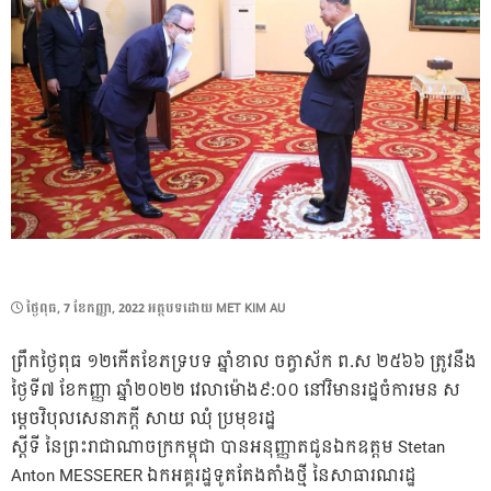
POSTED
ថ្ងៃ​ពុធ, 7 ខែ​កញ្ញា, 2022
អត្ថបទដោយ
MET KIM AU
ON
ព្រឹកថ្ងៃពុធ ១២កើតខែភទ្របទ ឆ្នាំខាល ចត្វាស័ក ព.ស ២៥៦៦ ត្រូវនឹង
ថ្ងៃទី៧ ខែកញ្ញា ឆ្នាំ២០២២ វេលាម៉ោង៩:០០ នៅវិមានរដ្ឋចំការមន ស
ម្តេចវិបុលសេនាភក្តី សាយ ឈុំ ប្រមុខរដ្ឋ
ស្តីទី នៃព្រះរាជាណាចក្រកម្ពុជា បានអនុញ្ញាតជូនឯកឧត្តម Stetan
Anton MESSERER ឯកអគ្គរដ្ឋទូតតែងតាំងថ្មី នៃសាធារណរដ្ឋ