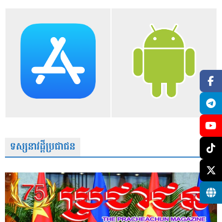
ទស្សនាវដ្តីប្រជាជន