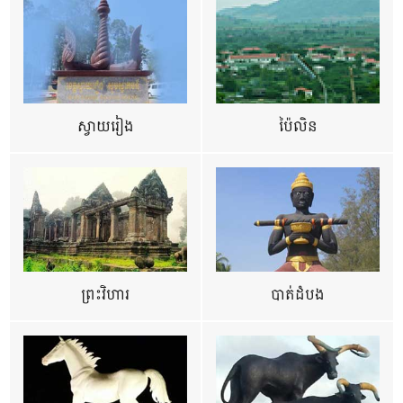
ស្វាយរៀង
ប៉ៃលិន
ព្រះវិហារ
បាត់ដំបង