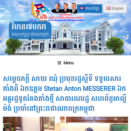
Skip
ភាសាខ្មែរ
English
to
content
វិមាន៧មករា
គណបក្សប្រជាជនកម្ពុជា
Menu
សម្តេចភក្តី សាយ ឈុំ ប្រមុខរដ្ឋស្តីទី ទទួលសារ
តាំងពី ឯកឧត្តម Stetan Anton MESSERER ឯក
អគ្គរដ្ឋទូតតែងតាំងថ្មី សាធារណរដ្ឋ សហព័ន្ធអាល្លី
ម៉ង់ ប្រចាំនៅព្រះរាជាណាចក្រកម្ពុជា