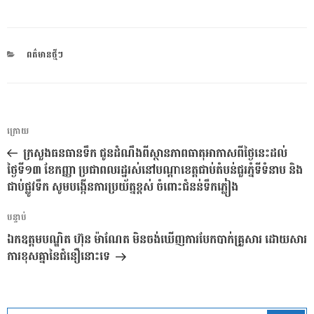
CATEGORIES
ពត៌មានថ្មីៗ
ការ​
អត្ថបទ
ក្រោយ
នាំទិស​
មុន
ក្រសួងធនធានទឹក ជូនដំណឹងពីស្ថានភាពធាតុអាកាសពីថ្ងៃនេះដល់
ប្រកាស
ថ្ងៃទី១៣ ខែកញ្ញា ប្រជាពលរដ្ឋរស់នៅបណ្តាខេត្តជាប់តំបន់ជួរភ្នំទីទំនាប និង
ជាប់ផ្លូវទឹក សូមបង្កើនការប្រយ័ត្នខ្ពស់ ចំពោះជំនន់ទឹកភ្លៀង
អត្ថបទ
បន្ទាប់
បន្ទាប់
ឯកឧត្តមបណ្ឌិត ហ៊ុន ម៉ាណែត មិនចង់ឃើញការបែកបាក់គ្រួសារ ដោយសារ
ការខុសគ្នានៃជំនឿនោះទេ