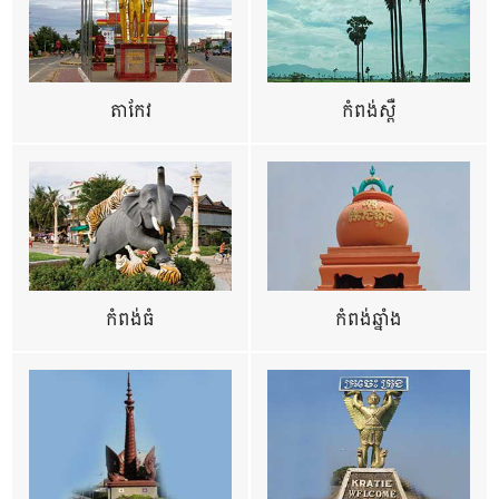
តាកែវ
កំពង់ស្ពឺ
កំពង់ធំ
កំពង់ឆ្នាំង