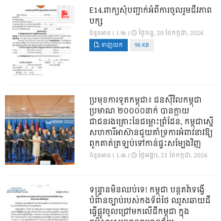
E14.ពាក្យសុំបញ្ជាក់អំពីការចូលរួមជីវភាព
បក្ស
ថ្ងៃ​ចន្ទ, 20 ខែ​កក្កដា, 2026
ចំនួនអាន ( 1.9k )
ទាញយក
96 KB
ប្រមុខការទូតកម្ពុជា៖ ជនស៊ីវិលកម្ពុជា
ប្រមាណ ២០០០០នាក់ បានក្លាយ
ជាជនរងគ្រោះនៃជម្លោះព្រំដែន, កម្ពុជាស្នើ
សហការីអាស៊ានជួយគាំទ្រការអំពាវនាវឱ្យ
ពួកគាត់ត្រឡប់ទៅកាន់ផ្ទះសម្បែងវិញ
ថ្ងៃ​អង្គារ, 21 ខែ​កក្កដា, 2026
ចំនួនអាន ( 1.4k )
ទន្ទ្រានមិនឈប់ទេ! កម្ពុជា បន្តតវ៉ាទង្វើ
បំពានច្បាប់របស់កងទ័ពថៃ ឈូសឆាយដី
ធ្វើផ្លូវចូលជ្រៅមកលើដីកម្ពុជា ក្នុង