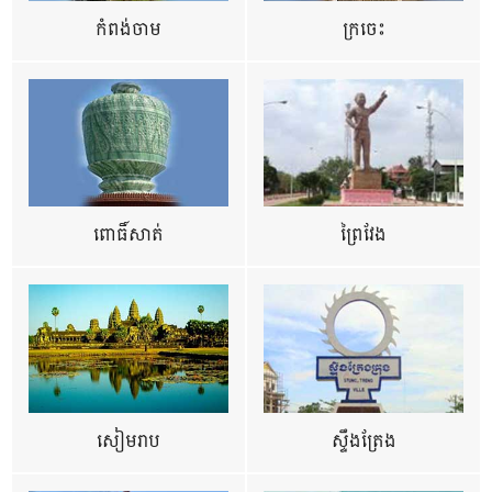
កំពង់ចាម
ក្រចេះ
ពោធិ៍សាត់
ព្រៃវែង
សៀមរាប
ស្ទឹងត្រែង