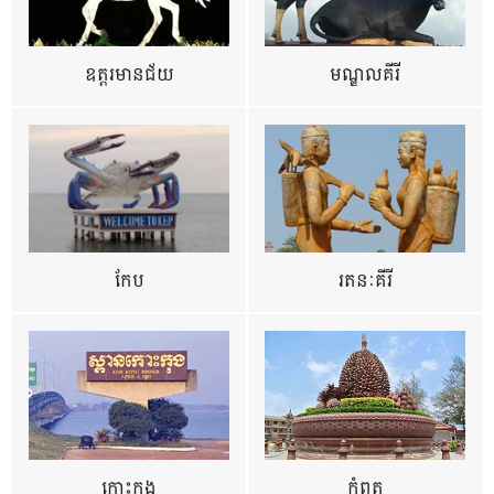
ឧត្ដរមានជ័យ
មណ្ឌលគីរី
កែប
រតនៈគីរី
កោះកុង
កំពត