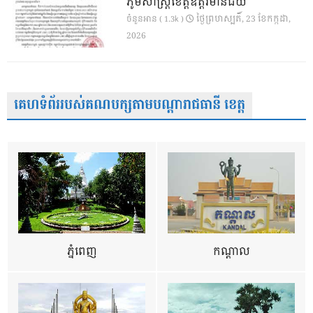
ភូមិសាស្ត្រខេត្តឧត្តរមានជ័យ
ថ្ងៃ​ព្រហស្បតិ៍, 23 ខែ​កក្កដា,
ចំនួនអាន ( 1.3k )
2026
គេហទំព័ររបស់គណបក្សតាមបណ្តារាជធានី ខេត្ត
ភ្នំពេញ
កណ្តាល