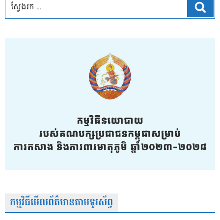
ស្វែ
កម្មវិធីមើលព័ត៌មានតាមទូរស័ព្វ