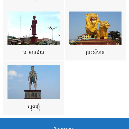
ប. មានជ័យ
ព្រះសីហនុ
ត្បូងឃ្មុំ