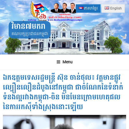
Skip
ភាសាខ្មែរ
English
to
content
វិមាន៧មករា
គណបក្សប្រជាជនកម្ពុជា
Menu
ឯកឧត្តមទេសរដ្ឋមន្ត្រី ស៊ុន ចាន់ថុល៖ វត្តមានផ្លូវ
ល្បឿនលឿនដំបូងនៅកម្ពុជា ជាចំណែកនៃទំនាក់
ទំនងល្អរវាងកម្ពុជា-ចិន មិនមែនក្រោមហេតុផល
នៃការរកស៊ីទាំងស្រុងនោះឡើយ