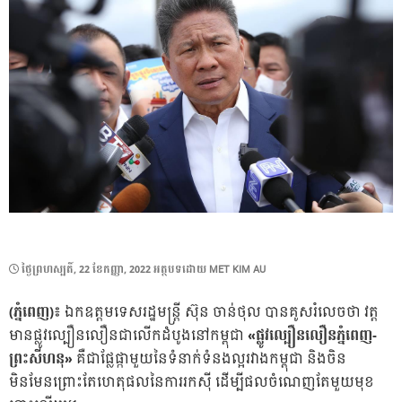
POSTED
ថ្ងៃ​ព្រហស្បតិ៍, 22 ខែ​កញ្ញា, 2022
អត្ថបទដោយ
MET KIM AU
ON
(ភ្នំពេញ)៖
ឯកឧត្តមទេសរដ្ឋមន្ត្រី ស៊ុន ចាន់ថុល បានគូសរំលេចថា វត្ត
មានផ្លូវល្បឿនលឿនជាលើកដំបូងនៅកម្ពុជា
«ផ្លូវល្បឿនលឿនភ្នំពេញ-
ព្រះសីហនុ»
គឺជាផ្លែផ្កាមួយនៃទំនាក់ទំនងល្អរវាងកម្ពុជា និងចិន
មិនមែនព្រោះតែហេតុផលនៃការរកស៊ី ដើម្បីផលចំណេញតែមួយមុខ