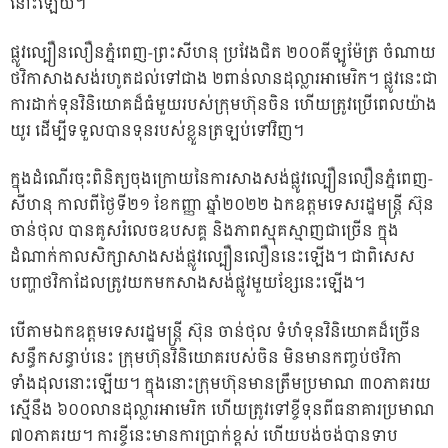
នោះឡើយ។
ផ្លូវល្បឿនលឿនភ្នំពេញ-ព្រះសីហនុ ប្រវែងជិត ២០០គីឡូម៉ែត្រ ចំណាយ
ថវិកាសាងសង់រហូតដល់ទៅជាង ២ពាន់លានដុល្លារអាមេរិក។ ផ្លូវនេះជា
ការដាក់ទុនវិនិយោគដ៏ធំមួយរបស់ក្រុមហ៊ុនចិន ហើយត្រូវប្រើពេលយ៉ាង
យូរ ដើម្បីទទួលបានទុនរបស់ខ្លួនត្រឡប់ទៅវិញ។
ក្នុងដំណើរចុះពិនិត្យចុងក្រោយនៃការសាងសង់ផ្លូវល្បឿនលឿនភ្នំពេញ-
សីហនុ កាលពីថ្ងៃទី២១ ខែកញ្ញា ឆ្នាំ២០២២ ឯកឧត្តមទេសរដ្ឋមន្ត្រី ស៊ុន
ចាន់ថុល បានគូសរំលេចឧបសគ្គ និងភាពស្មុគស្មាញជាច្រើន ក្នុង
ដំណាក់កាលសិក្សាសាងសង់ផ្លូវល្បឿនលឿននេះឡើង។ ជាពិសេស
បញ្ហាថវិកាដែលត្រូវយកមកសាងសង់ផ្លូវមួយខ្សែនេះឡើង។
បើតាមឯកឧត្តមទេសរដ្ឋមន្ត្រី ស៊ុន ចាន់ថុល ទំហំទុនវិនិយោគដ៏ច្រើន
សន្ធឹកសន្ធាប់នេះ ក្រុមហ៊ុនវិនិយោគរបស់ចិន មិនមានកញ្ចប់ថវិកា
ទាំងដុលនោះឡើយ។ ក្នុងនោះក្រុមហ៊ុនមានត្រឹមប្រមាណ ៣០ភាគរយ
ស្មើនឹង ៦០០លានដុល្លារអាមេរិក ហើយត្រូវទៅខ្ចីទុនពីធនាគារប្រមាណ
៧០ភាគរយ។ ការខ្ចីនេះមានការប្រាក់ខ្ពស់ ហើយបង់ចង់បានទាប