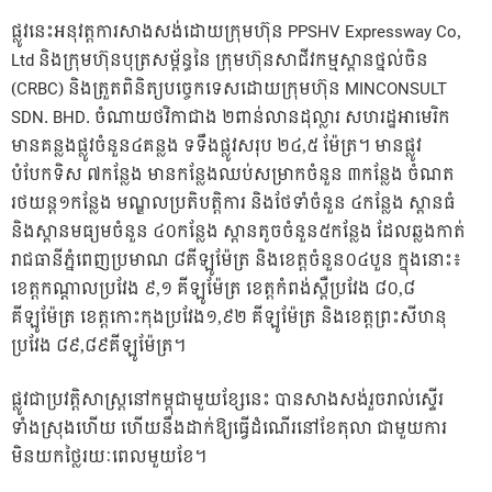
ផ្លូវនេះអនុវត្តការសាងសង់ដោយក្រុមហ៊ុន PPSHV Expressway Co,
Ltd និងក្រុមហ៊ុនបុត្រសម្ព័ន្ធនៃ ក្រុមហ៊ុនសាជីវកម្មស្ពានថ្នល់ចិន
(CRBC) និងត្រួតពិនិត្យបច្ចេកទេសដោយក្រុមហ៊ុន MINCONSULT
SDN. BHD. ចំណាយថវិកាជាង ២ពាន់លានដុល្លារ សហរដ្ឋអាមេរិក
មានគន្លងផ្លូវចំនួន៤គន្លង ទទឹងផ្លូវសរុប ២៤,៥ ម៉ែត្រ។ មានផ្លូវ
បំបែកទិស ៧កន្លែង មានកន្លែងឈប់សម្រាកចំនួន ៣កន្លែង ចំណត
រថយន្ត១កន្លែង មណ្ឌលប្រតិបត្តិការ និងថែទាំចំនួន ៤កន្លែង ស្ពានធំ
និងស្ពានមធ្យមចំនួន ៤០កន្លែង ស្ពានតូចចំនួន៥កន្លែង ដែលឆ្លងកាត់
រាជធានីភ្នំពេញប្រមាណ ៨គីឡូម៉ែត្រ និងខេត្តចំនួន០៤បួន ក្នុងនោះ៖
ខេត្តកណ្តាលប្រវែង ៩,១ គីឡូម៉ែត្រ ខេត្តកំពង់ស្ពឺប្រវែង ៨០,៨
គីឡូម៉ែត្រ ខេត្តកោះកុងប្រវែង១,៩២ គីឡូម៉ែត្រ និងខេត្តព្រះសីហនុ
ប្រវែង ៨៩,៨៩គីឡូម៉ែត្រ។
ផ្លូវជាប្រវត្តិសាស្ត្រនៅកម្ពុជាមួយខ្សែនេះ បានសាងសង់រួចរាល់ស្ទើរ
ទាំងស្រុងហើយ ហើយនឹងដាក់ឱ្យធ្វើដំណើរនៅខែតុលា ជាមួយការ
មិនយកថ្លៃរយៈពេលមួយខែ។