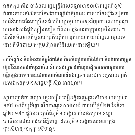
ឯកឧត្តម ស៊ុន ចាន់ថុល រដ្ឋមន្ត្រីដែលទទួលបានចាប់អារម្មណ៍ខ្ពស់
ចំពោះភាពរស់រវើកលើការងារបម្រើជាតិរូបនេះ បានលើកឡើងទៀតថា
ការវិនិយោគដែលប្រើទុនធំ ហើយប្រមូលយកទុនវិញរយៈពេលយូរដូច
ការសាងសង់ផ្លូវល្បឿនលឿន គឺពិបាកក្នុងការរកក្រុមហ៊ុនវិនិយោគ។
បើសិនមិនមានកិច្ចសហប្រតិបត្តិការ ឬការយោគយល់ល្អណាមួយទេ
នោះ គឺមិនងាយរកក្រុមហ៊ុនមកវិនិយោគនោះឡើយ។
«បើមិត្តចិន មិនមែនជាមិត្តដែកថែប ក៏គេមិនជួយយើងដែរ។ មិនងាយរកក្រុម
ហ៊ុនវិនិយោគដាក់ទុនរាប់ពាន់លានដុល្លារ ដាក់លុយដុំ មកយកលុយរាយ
បន្តិចម្តងៗទេ។ នេះដោយសារទំនាក់ទំនងល្អ»
។ នេះជាការគូសរបញ្ជាក់
របស់ឯកឧត្តមទេសរដ្ឋមន្ត្រី ស៊ុន ចាន់ថុល។
សូមបញ្ជាក់ថា គម្រោងផ្លូវល្បឿនលឿនភ្នំពេញ-ព្រះសីហនុ មានប្រវែង
១៨៧.០៥គីឡូម៉ែត្រ បើកការដ្ឋានសាងសង់ កាលពីថ្ងៃទី២២ ខែមីនា
ឆ្នាំ២០១៩។ ផ្លូវនេះតភ្ជាប់ពីភូមិ១ សង្កាត់ សំរោងក្រោម ខណ្ឌ
ពោធិ៍សែនជ័យ រាជធានីភ្នំពេញ ដល់ភូមិ១ សង្កាត់លេខ៣ ក្រុង
ព្រះសីហនុ ខេត្តព្រះសីហនុ។