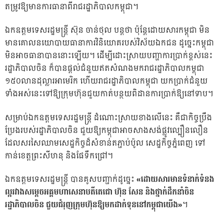
តម្រូវឱ្យមានការធានាពីរាជរដ្ឋាភិបាលកម្ពុជា។
ឯកឧត្តមទេសរដ្ឋមន្ត្រី ស៊ុន ចាន់ថុល បន្តថា ប៉ុន្តែដោយសារកម្ពុជា មិន
មានគោលនយោបាយធានាការវិនិយោគរបស់វិស័យឯកជន ដូច្នេះកម្ពុជា
មិនអាចធានាបាននោះឡើយ។ ដើម្បីដោះស្រាយបញ្ហាការប្រាក់ខ្ពស់នេះ
រដ្ឋាភិបាលចិន ក៏បានផ្តល់ជំនួយឥតសំណងមករាជរដ្ឋាភិបាលកម្ពុជា
១៥០លានដុល្លារអាមេរិក ហើយរាជរដ្ឋាភិបាលកម្ពុជា យកប្រាក់ជំនួយ
ទាំងអស់នេះទៅឱ្យក្រុមហ៊ុនជួយកាត់បន្ថយពិដានការប្រាក់ឱ្យនៅទាប។
សម្រាប់ឯកឧត្តមទេសរដ្ឋមន្ត្រី ដំណោះស្រាយខាងលើនេះ គឺជាកិច្ចប្រឹង
ប្រែងរបស់រដ្ឋាភិបាលចិន ជួយឱ្យកម្ពុជាអាចសាងសង់ផ្លូវល្បឿនលឿន
ដែលសរសៃឈាមសេដ្ឋកិច្ចដ៏សំខាន់តភ្ជាប់ប៉ូល សេដ្ឋកិច្ចភ្នំពេញ ទៅ
កាន់ខេត្តព្រះសីហនុ និងផែទឹកជ្រៅ។
ឯកឧត្តមទេសរដ្ឋមន្ត្រី បានគូសបញ្ជាក់ដូច្នេះ
«ដោយសារមានទំនាក់ទំនង
ល្អរវាងសម្តេចអគ្គមហាសេនាបតីតេជោ ហ៊ុន សែន និងថ្នាក់ដឹកនាំចិន
រដ្ឋាភិបាលចិន ជួយជំរុញក្រុមហ៊ុនឱ្យមកដាក់ទុននៅកម្ពុជាយើង»
។