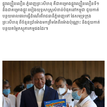
ផ្លូវល្បឿនលឿន-ភ្នំពេញព្រះសីហនុ គឺជាគម្រោងផ្លូវល្បឿនលឿនទី១
និងជាគម្រោងផ្លូវ របៀងយុទ្ធសាស្ត្រសំខាន់បំផុតនៅកម្ពុជា ជួយកាត់
បន្ថយពេលវេលាធ្វើដំណើរពីរាជធានីភ្នំពេញទៅ ផែសមុទ្រក្រុង
ព្រះសីហនុ ពីចំនួនប្រាំម៉ោងមកត្រឹមតែពីរម៉ោងប៉ុណ្ណោះ និងជួយកាត់
បន្ថយតម្លៃភស្តុភារកម្មផងដែរ៕