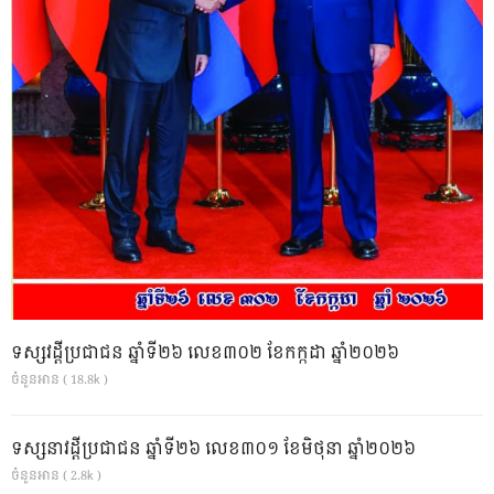
ទស្សវដ្តីប្រជាជន ឆ្នាំទី២៦ លេខ៣០២ ខែកក្កដា ឆ្នាំ២០២៦
ចំនួនអាន ( 18.8k )
ទស្សនាវដ្ដីប្រជាជន ឆ្នាំទី២៦ លេខ៣០១ ខែមិថុនា ឆ្នាំ២០២៦
ចំនួនអាន ( 2.8k )