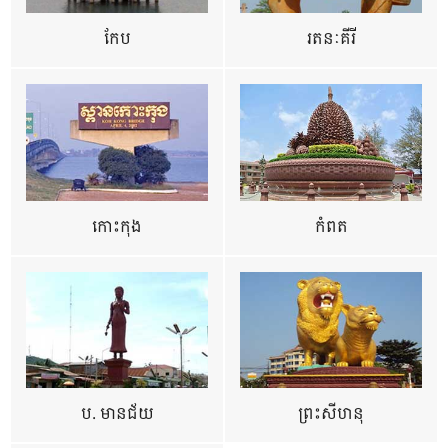
កែប
រតនៈគីរី
កោះកុង
កំពត
ប. មានជ័យ
ព្រះសីហនុ