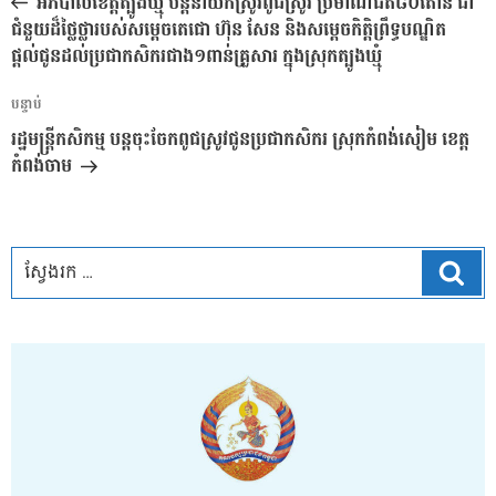
អភិបាលខេត្តត្បូងឃ្មុំ បន្តនាំយកស្រូវពូជស្រូវ ប្រមាណជិត៨០តោន ជា
ប្រកាស
ជំនួយដ៏ថ្លៃថ្លារបស់សម្ដេចតេជោ ហ៊ុន សែន និងសម្ដេចកិត្តិព្រឹទ្ធបណ្ឌិត
ផ្ដល់ជូនដល់ប្រជាកសិករជាង១ពាន់គ្រួសារ ក្នុងស្រុកត្បូងឃ្មុំ
អត្ថបទ
បន្ទាប់
បន្ទាប់
រដ្ឋមន្ត្រីកសិកម្ម បន្តចុះចែកពូជស្រូវជូនប្រជាកសិករ ស្រុកកំពង់សៀម ខេត្ត
កំពង់ចាម
ស្វែ