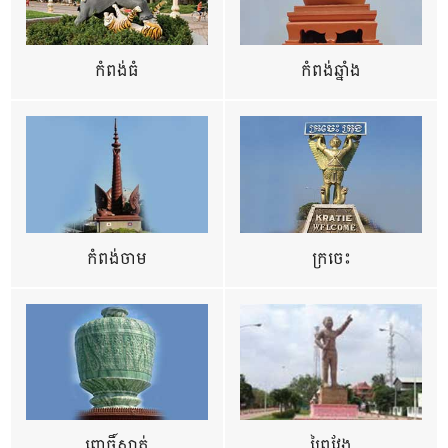
កំពង់ធំ
កំពង់ឆ្នាំង
កំពង់ចាម
ក្រចេះ
ពោធិ៍សាត់
ព្រៃវែង