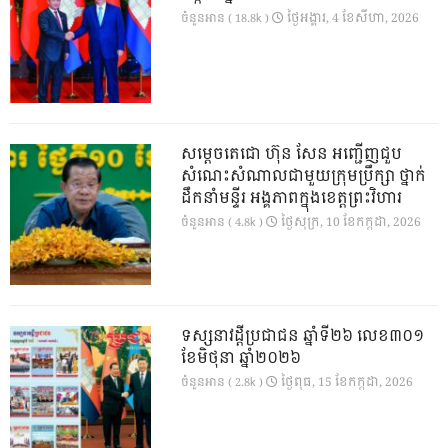
ថ្ងៃ​អង្គារ, 4 ខែ​សីហា, 2026
ចំនួនអាន ( 18.8k )
សម្តេចតេជោ ហ៊ុន សែន អញ្ជើញជួប
សំណេះសំណាលជាមួយក្រុមប្រឹក្សា ថ្នាក់
ដឹកនាំមន្ទីរ អង្គភាពក្នុងខេត្តព្រះវិហារ
ថ្ងៃ​សុក្រ, 10 ខែ​កក្កដា, 2026
ចំនួនអាន ( 4.8k )
ទស្សនាវដ្ដីប្រជាជន ឆ្នាំទី២៦ លេខ៣០១
ខែមិថុនា ឆ្នាំ២០២៦
ថ្ងៃ​ពុធ, 15 ខែ​កក្កដា, 2026
ចំនួនអាន ( 2.8k )