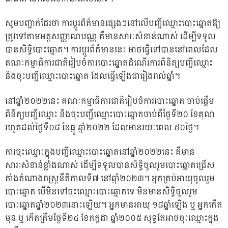
សូមបញ្ជាក់ដែរថា ការប្តូរព័ត៌មានផ្សេងៗនៅលើបញ្ជីឈ្មោះបោះឆ្នោតឱ្យ
ត្រូវទៅតាមអត្តសញ្ញាណបណ្ណ គឺមានសារៈសំខាន់ណាស់ ដើម្បីទទួល
បានសិទ្ធិបោះឆ្នោត។ ការប្តូរព័ត៌មាននេះ អាចធ្វើទៅបាននៅពេលដែល
គណៈកម្មាធិការជាតិរៀបចំការបោះឆ្នោតដំណើរការពិនិត្យបញ្ជីឈ្មោះ
និងចុះបញ្ជីឈ្មោះបោះឆ្នោត ដែលធ្វើឡើងជារៀងរាល់ឆ្នាំ។
នៅឆ្នាំ២០២២នេះ គណៈកម្មាធិការជាតិរៀបចំការបោះឆ្នោត ចាប់ផ្តើម
ពិនិត្យបញ្ជីឈ្មោះ និងចុះបញ្ជីឈ្មោះបោះឆ្នោតចាប់ពីថ្ងៃទី២០ ខែតុលា
រហូតដល់ថ្ងៃទី០៨ ខែធ្នូ ឆ្នាំ២០២២ ដែលមានរយៈពេល ៥០ថ្ងៃ។
ការចុះឈ្មោះក្នុងបញ្ជីឈ្មោះបោះឆ្នោតនៅឆ្នាំ២០២២នេះ គឺមាន
សារៈសំខាន់ខ្លាំងណាស់ ដើម្បីទទួលបានសិទ្ធិចូលរួមបោះឆ្នោតជ្រើស
តាំងតំណាងរាស្ត្រនីតិកាលទី៧ នៅឆ្នាំ២០២៣។ អ្នកគ្រប់អាយុចូលរួម
បោះឆ្នោត បើមិនទៅចុះឈ្មោះបោះឆ្នោតទេ មិនមានសិទ្ធិចូលរួម
បោះឆ្នោតឆ្នាំ២០២៣នោះឡើយ។ អ្នកមានអាយុ ១៨ឆ្នាំឡើង ឬ អ្នកកើត
មុន ឬ កើតត្រឹមថ្ងៃទី២៤ ខែកក្កដា ឆ្នាំ២០០៥ សុទ្ធតែអាចចុះឈ្មោះក្នុង