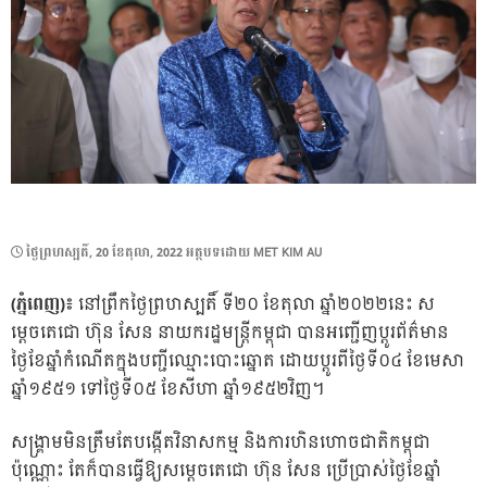
POSTED
ថ្ងៃ​ព្រហស្បតិ៍, 20 ខែ​តុលា, 2022
អត្ថបទដោយ
MET KIM AU
ON
(ភ្នំពេញ)៖
នៅព្រឹកថ្ងៃព្រហស្បតិ៍ ទី២០ ខែតុលា ឆ្នាំ២០២២នេះ ស
ម្តេចតេជោ ហ៊ុន សែន នាយករដ្ឋមន្ត្រីកម្ពុជា បានអញ្ជើញប្តូរព័ត៌មាន
ថ្ងៃខែឆ្នាំកំណើតក្នុងបញ្ជីឈ្មោះបោះឆ្នោត ដោយប្តូរពីថ្ងៃទី០៤ ខែមេសា
ឆ្នាំ១៩៥១ ទៅថ្ងៃទី០៥ ខែសីហា ឆ្នាំ១៩៥២វិញ។
សង្គ្រាមមិនត្រឹមតែបង្កើតវិនាសកម្ម និងការហិនហោចជាតិកម្ពុជា
ប៉ុណ្ណោះ តែក៏បានធ្វើឱ្យសម្តេចតេជោ ហ៊ុន សែន ប្រើប្រាស់ថ្ងៃខែឆ្នាំ