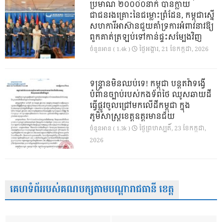
ប្រមាណ ២០០០០នាក់ បានក្លាយ
ជាជនរងគ្រោះនៃជម្លោះព្រំដែន, កម្ពុជាស្នើ
សហការីអាស៊ានជួយគាំទ្រការអំពាវនាវឱ្យ
ពួកគាត់ត្រឡប់ទៅកាន់ផ្ទះសម្បែងវិញ
ថ្ងៃ​អង្គារ, 21 ខែ​កក្កដា, 2026
ចំនួនអាន ( 1.4k )
ទន្ទ្រានមិនឈប់ទេ! កម្ពុជា បន្តតវ៉ាទង្វើ
បំពានច្បាប់របស់កងទ័ពថៃ ឈូសឆាយដី
ធ្វើផ្លូវចូលជ្រៅមកលើដីកម្ពុជា ក្នុង
ភូមិសាស្ត្រខេត្តឧត្តរមានជ័យ
ថ្ងៃ​ព្រហស្បតិ៍, 23 ខែ​កក្កដា,
ចំនួនអាន ( 1.3k )
2026
គេហទំព័ររបស់គណបក្សតាមបណ្តារាជធានី ខេត្ត