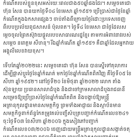
កំណើតរបស់ខ្លួនខុសអស់រយៈពេលជាង៥០ឆ្នាំផងដែរ។ សម្តេចតេជោ
ហ៊ុន សែន បានយកថ្ងៃទី០៤ ខែមេសា ឆ្នាំ១៩៥១ ប្រើប្រាស់ជាថ្ងៃខែឆ្នាំ
កំណើតក្នុងឯកសារផ្សេងៗ ចាប់តាំងពីក្រោយថ្ងៃរំដោះប្រទេសចេញ
ពីរបបប្រល័យពូជសាសន៍ ប៉ុលពត។ ថ្ងៃទី៤ ខែមេសា ជាថ្ងៃដែលស
ម្តេចចូលព្រៃតស៊ូវាយផ្តួលរបបសាធារណរដ្ឋខ្មែរ តាមការអំពាវនាវរបស់
សម្តេច នរោត្តម សីហនុ។ រីឯឆ្នាំកំណើត ឆ្នាំ១៩៥១ គឺជាឆ្នាំដែលអ្នកវាយ
អង្គុលីលេខវាយខុស។
ទើបតែឆ្នាំ២០២២នេះ សម្តេចតេជោ ហ៊ុន សែន បានស្នើទៅតុលាការ
ដើម្បីផ្លាស់ប្តូរថ្ងៃខែឆ្នាំកំណត់ មកថ្ងៃខែឆ្នាំកំណើតពិតវិញ គឺថ្ងៃទី០៥ ខែ
សីហា ឆ្នាំ១៩៥២។ នៅថ្ងៃទី២០ ខែមិថុនា ឆ្នាំ២០២២ លោក តាំង
ស៊ុនឡាយ ប្រធានសាលាដំបូង និងជាចៅក្រមសាលាដំបូងរាជធានី
សម្រេចឱ្យប្រើប្រាស់ថ្ងៃខែឆ្នាំកំណើតពិត និងបង្គាប់ឱ្យមន្ត្រី
អត្រានុកូលដ្ឋានមានសមត្ថកិច្ច ព្រមទាំងអាជ្ញាធរ និងស្ថាប័នមាន
សមត្ថកិច្ចពាក់ព័ន្ធកែតម្រូវគល់បញ្ជីសំបុត្របញ្ជាក់កំណើតលេខ២៤១
ចុះថ្ងៃទី០៣ ខែសីហា ឆ្នាំ២០០៦ ក្នុងសៀវភៅបញ្ជាក់
កំណើតលេខ០៣/២០០៦ ចេញដោយមន្ត្រីអត្រានុកូលដ្ឋានសង្កាត់ចតុ