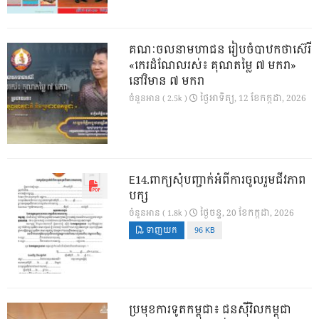
គណៈចលនាមហាជន រៀបចំបាឋកថាស៊េរី
«កេរដំណែលរស់៖ គុណតម្លៃ ៧ មករា»
នៅវិមាន ៧ មករា
ថ្ងៃ​អាទិត្យ, 12 ខែ​កក្កដា, 2026
ចំនួនអាន ( 2.5k )
E14.ពាក្យសុំបញ្ជាក់អំពីការចូលរួមជីវភាព
បក្ស
ថ្ងៃ​ចន្ទ, 20 ខែ​កក្កដា, 2026
ចំនួនអាន ( 1.8k )
ទាញយក
96 KB
ប្រមុខការទូតកម្ពុជា៖ ជនស៊ីវិលកម្ពុជា