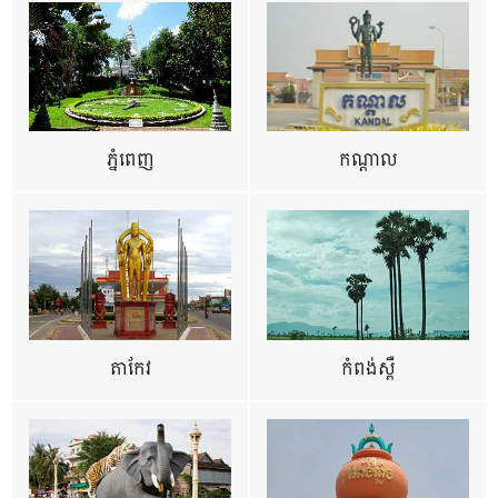
ភ្នំពេញ
កណ្តាល
តាកែវ
កំពង់ស្ពឺ