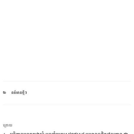
CATEGORIES
ពត៌មានថ្មីៗ
ការ​
អត្ថបទ
ក្រោយ
នាំទិស​
មុន