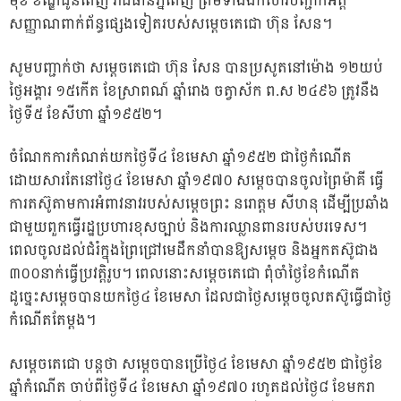
មុខ ខណ្ឌដូនពេញ រាជធានីភ្នំពេញ ព្រមទាំងឯកសារបញ្ជាក់អត្ត
សញ្ញាណពាក់ព័ន្ធផ្សេងទៀតរបស់សម្តេចតេជោ ហ៊ុន សែន។
សូមបញ្ជាក់ថា សម្តេចតេជោ ហ៊ុន សែន បានប្រសូតនៅម៉ោង ១២យប់
ថ្ងៃអង្គារ ១៥កើត ខែស្រាពណ៍ ឆ្នាំរោង ចត្វាស័ក ព.ស ២៤៩៦ ត្រូវនឹង
ថ្ងៃទី៥ ខែសីហា ឆ្នាំ១៩៥២។
ចំណែកការកំណត់យកថ្ងៃទី៤ ខែមេសា ឆ្នាំ១៩៥២ ជាថ្ងៃកំណើត
ដោយសារតែ​នៅថ្ងៃ៤ ខែមេសា ឆ្នាំ១៩៧០ សម្តេចបាន​ចូលព្រៃម៉ាគី ធ្វើ
ការតស៊ូតាម​ការអំពាវនាវរបស់សម្តេចព្រះ នរោត្តម សីហនុ ដើម្បីប្រឆាំង
ជាមួយពួកធ្វើរដ្ឋប្រហារខុសច្បាប់ និងការឈ្លានពានរបស់បរទេស។
ពេលចូលដល់ជំរំក្នុងព្រៃជ្រៅមេដឹកនាំបានឱ្យសម្តេច និងអ្នកតស៊ូជាង
៣០០នាក់ធ្វើប្រវត្តិរូប។ ពេលនោះសម្តេចតេជោ ​ពុំចាំថ្ងៃខែកំណើត
ដូច្នេះសម្តេច​បានយក​ថ្ងៃ៤ ខែមេសា ដែលជាថ្ងៃសម្តេច​ចូលតស៊ូធ្វើជាថ្ងៃ
កំណើតតែម្តង។
សម្តេចតេជោ បន្តថា សម្តេចបានប្រើថ្ងៃ៤ ខែមេសា ឆ្នាំ១៩៥២ ជាថ្ងៃខែ
ឆ្នាំកំណើត ចាប់ពីថ្ងៃទី៤ ខែមេសា ឆ្នាំ១៩៧០ រហូតដល់ថ្ងៃ៨ ខែមករា