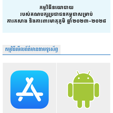
កម្មវិធីមើលព័ត៌មានតាមទូរស័ព្វ