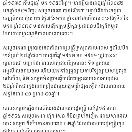
ឆ្នាំ១៩៧៩ ទើបដូរឆ្នាំ មក ១៩៥១វិញ។ ហេតុអ្វីបានជាដូរឆ្នាំពី១៩៥២
មកឆ្នាំ១៩៥១ វិញ? សម្តេចតេជោ បានរំលឹកថា បន្ទាប់ពីរំដោះកម្ពុជា
ចេញពីរបប ប៉ុល ពត ថ្ងៃ៧ ខែមករា ឆ្នាំ១៩៧៩ហើយនោះ នៅថ្ងៃទី៨ ខែ
មករា ឆ្នាំ១៩៧៩ មានការបង្កើតក្រុមប្រឹក្សាប្រជាជនបដិវត្តន៍កម្ពុជា
ដែលជាឈ្មោះរដ្ឋាភិបាលនាពេលនោះ។
សម្តេចតេជោ ត្រូវបានតែងតាំងជារដ្ឋមន្ត្រីក្រសួងការបរទេស ក្នុងវ័យមិន
ទាន់គ្រប់ ២៧ឆ្នាំផង។ ការដូរពីឆ្នាំ១៩៥២ មក ១៩៥១ ត្រូវបានស
ម្តេចតេជោ បញ្ជាក់ថា មានហេតុផលពីររួមមាន៖ ទី១ អ្នកវាយ
អង្គុលីលេខវាយខុស ហើយយក​ទៅផ្សព្វផ្សាយតាមវិទ្យុផ្សាយសម្លេងរួច
ទៅហើយ, ទី២ សម្តេច​មិនព្រមធ្វើការកែតម្រូវដោយសារ​អាយុជាង
២៦ឆ្នាំ ពិតជាក្មេងពេកប្រៀបជាមួយរដ្ឋមន្ត្រីផ្សេងទៀត ដែលមានអាយុ
សុទ្ធតែជាង ៤០ ឬជាង ៥០ឆ្នាំ។
ពេលសម្តេចឡើងកាន់តំណែងជានាយករដ្ឋមន្ត្រី នៅថ្ងៃ១៤ មករា
ឆ្នាំ១៩៨៥ សម្តេចតេជោ ហ៊ុន សែន ក៏មិនព្រមកែទៀត ដោយសារពេល
នោះ សម្តេច​ ក៏ទើបមានអាយុជាង ៣២ឆ្នាំ ដែលជានាយករដ្ឋមន្ត្រីក្មេង
ជាងគេ នៅលើលោកនាពេលនោះ។