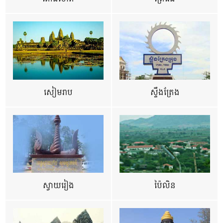
សៀមរាប
ស្ទឹងត្រែង
ស្វាយរៀង
ប៉ៃលិន