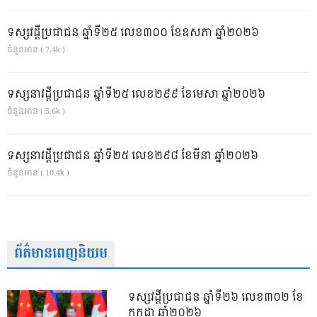
ទស្សវដ្តីប្រជាជន ឆ្នាំទី២៥ លេខ៣០០ ខែឧសភា ឆ្នាំ២០២៦
ចំនួនអាន ( 7.4k )
ទស្សនាវដ្ដីប្រជាជន ឆ្នាំទី២៥ លេខ២៩៩ ខែមេសា ឆ្នាំ២០២៦
ចំនួនអាន ( 5.6k )
ទស្សនាវដ្ដីប្រជាជន ឆ្នាំទី២៥ លេខ២៩៨ ខែមីនា ឆ្នាំ២០២៦
ចំនួនអាន ( 10.4k )
ព័ត៌មានពេញនិយម
ទស្សវដ្តីប្រជាជន ឆ្នាំទី២៦ លេខ៣០២ ខែ
កក្កដា ឆ្នាំ២០២៦