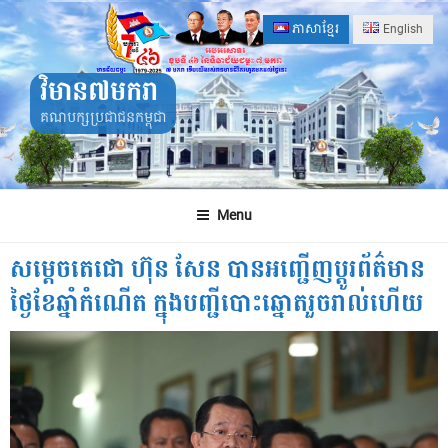
Skip
ភាសាខ្មែរ
English
to
content
វិមាន៧មករា
គណបក្សប្រជាជនកម្ពុជា
Menu
សម្តេចតេជោ ហ៊ុន សែន បានអញ្ជើញប្តូរព័ត៌មាន
ថ្ងៃខែឆ្នាំកំណើត ក្នុងបញ្ជីបោះឆ្នោតរួចរាល់ហើយ