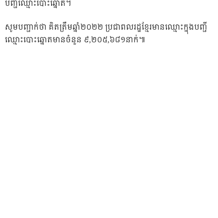
បញ្ជីឈ្មោះបោះឆ្នោត។
សូមបញ្ជាក់ថា គិតត្រឹមឆ្នាំ២០២២ ប្រជាពលរដ្ឋខ្មែរមានឈ្មោះក្នុងបញ្ជី
ឈ្មោះបោះឆ្នោតមានចំនួន ៩,២០៥,៦៨១នាក់៕