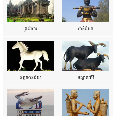
ព្រះវិហារ
បាត់ដំបង
ឧត្ដរមានជ័យ
មណ្ឌលគីរី