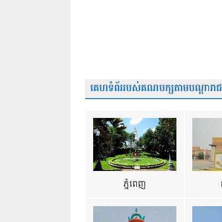
គេហទំព័ររបស់គណបក្សតាមបណ្តារាជធា
ភ្នំពេញ