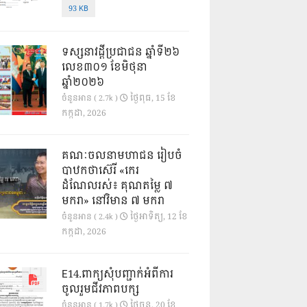
93 KB
ទស្សនាវដ្ដីប្រជាជន ឆ្នាំទី២៦
លេខ៣០១ ខែមិថុនា
ឆ្នាំ២០២៦
ថ្ងៃ​ពុធ, 15 ខែ​
ចំនួនអាន ( 2.7k )
កក្កដា, 2026
គណៈចលនាមហាជន រៀបចំ
បាឋកថាស៊េរី «កេរ
ដំណែលរស់៖ គុណតម្លៃ ៧
មករា» នៅវិមាន ៧ មករា
ថ្ងៃ​អាទិត្យ, 12 ខែ​
ចំនួនអាន ( 2.4k )
កក្កដា, 2026
E14.ពាក្យសុំបញ្ជាក់អំពីការ
ចូលរួមជីវភាពបក្ស
ថ្ងៃ​ចន្ទ, 20 ខែ​
ចំនួនអាន ( 1.7k )