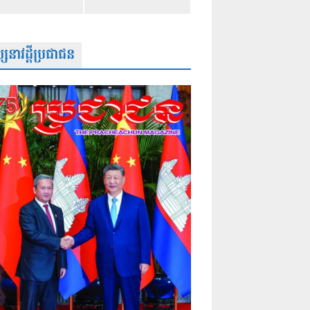
សនាវដ្តីប្រជាជន