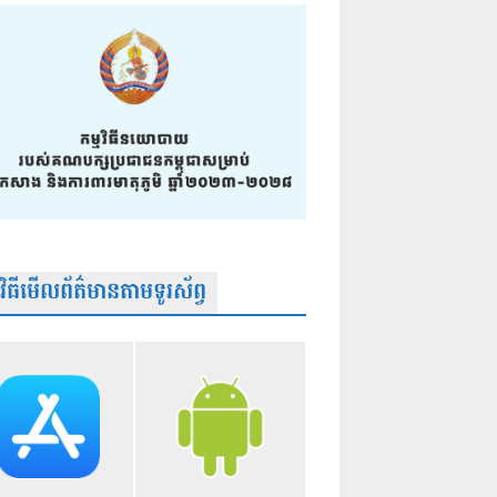
មវិធីមើលព័ត៌មានតាមទូរស័ព្វ