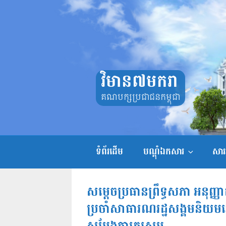
Skip
to
content
វិមាន៧មករា
គណបក្សប្រជាជនកម្ពុជា
ទំព័រដើម
បណ្តុំឯកសារ
សាររ
សម្តេចប្រធានព្រឹទ្ធសភា អនុញ្ញា
ប្រចាំសាធារណរដ្ឋសង្គមនិ