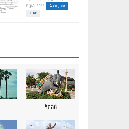
កក្កដា, 2026
ទាញយក
96 KB
ឺ
កំពង់ធំ