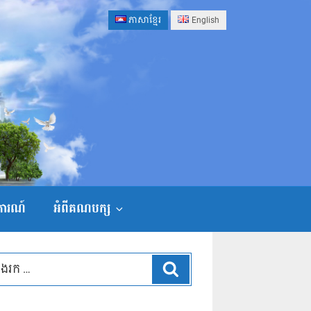
ភាសាខ្មែរ
English
ងការណ៍
អំពីគណបក្ស
ស្វែងរក