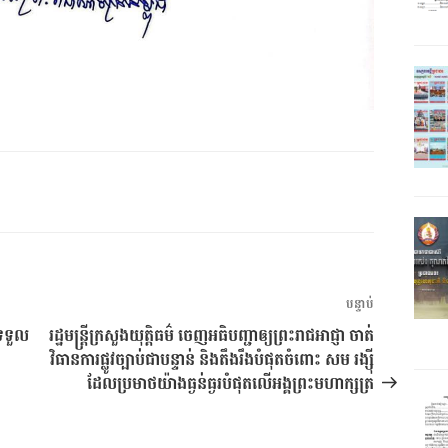
អត្ថបទ
បន្ទាប់
បន្ទាប់
ាទទួល
រដ្ឋមន្រ្តីក្រសួងយុត្តិធម៌ ចេញអធិបញ្ជាឲ្យព្រះរាជអាជ្ញា ចាត់
វិធានការផ្លូវច្បាប់ជាបន្ទាន់ និងតឹងរឹងបំផុតចំពោះ សម រង្ស៉ី
ដែលប្រមាថយ៉ាងធ្ងន់ធ្ងរបំផុតលើអង្គព្រះមហាក្សត្រ