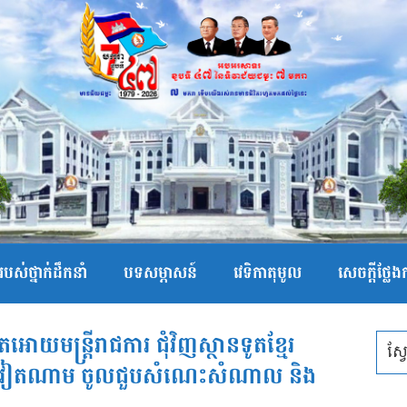
បស់ថ្នាក់ដឹកនាំ
បទសម្ភាសន៍
វេទិកាតុមូល
សេចក្ដីថ្លែ
តអោយមន្ត្រីរាជការ ជុំវិញស្ថានទូតខ្មែរ
យមវៀតណាម ចូលជួបសំណេះសំណាល និង