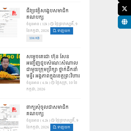
ជីវប្រវត្តិសង្ខេបសមាជិក
គណបក្ស
ថ្ងៃ​ព្រហស្បតិ៍, 9
ចំនួនអាន ( 12k )
ខែ​កក្កដា, 2026
ទាញយក
104 KB
សម្តេចតេជោ ហ៊ុន សែន
អញ្ជើញជួបសំណេះសំណាល
ជាមួយក្រុមប្រឹក្សា ថ្នាក់ដឹកនាំ
មន្ទីរ អង្គភាពក្នុងខេត្តព្រះវិហារ
ថ្ងៃ​សុក្រ, 10 ខែ​
ចំនួនអាន ( 4.5k )
កក្កដា, 2026
ពាក្យសុំចូលជាសមាជិក
គណបក្ស
ថ្ងៃ​ព្រហស្បតិ៍, 9
ចំនួនអាន ( 4.2k )
ខែ​កក្កដា, 2026
ទាញយក