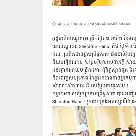
POSTED
ថ្ងៃ​ពុធ, 26 ខែ​តុលា, 2022
អត្ថបទដោយ
MET KIM AU
ON
(រដ្ឋធានីហាណូយ)៖ ព្រឹកថ្ងៃពុធ ២កើត ខែអស្
នៅសណ្ឋាគារ Sheraton Hanoi គឺជាថ្ងៃទី៣ នៃ
គណៈប្រតិភូជាន់ខ្ពស់ព្រឹទ្ធសភា និងជាថ្ងៃបញ
និយមវៀតណាម សម្តេចវិបុលសេនាភក្តី សាយ ឈុ
អនុញ្ញាតអោយមន្ត្រីរាជការ ជុំវិញស្ថានទូ
និងពេញសមត្ថភាព នៃព្រះរាជាណាចក្រកម្ពុ
សំណេះសំណាល និងសម្តែងការគួរសម។
បន្ទាប់មក សម្តេចប្រធានព្រឹទ្ធសភា បានអ
Sheraton Hanoi ទុកជាកម្រងអនុស្សាវរីយ៍ 