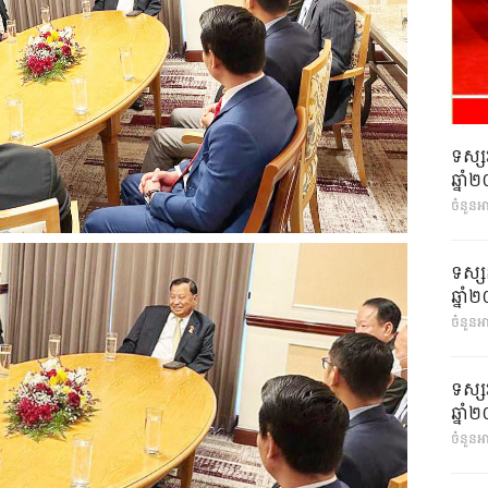
ទស្ស
ឆ្នា
ចំនួនអ
ទស្ស
ឆ្នា
ចំនួនអា
ទស្ស
ឆ្នា
ចំនួនអា