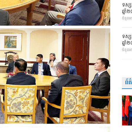
ទស្ស
ឆ្នា
ចំនួនអា
ទស្ស
ឆ្នា
ចំនួនអ
ព័