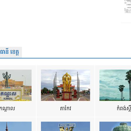
នី ខេត្ត
កណ្តាល
តាកែវ
កំពង់ស្ព