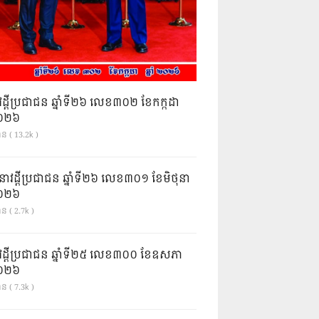
វដ្តីប្រជាជន ឆ្នាំទី២៦ លេខ៣០២ ខែកក្កដា
ំ២០២៦
ាន ( 13.2k )
នាវដ្ដីប្រជាជន ឆ្នាំទី២៦ លេខ៣០១ ខែមិថុនា
ំ២០២៦
ន ( 2.7k )
វដ្តីប្រជាជន ឆ្នាំទី២៥ លេខ៣០០ ខែឧសភា
ំ២០២៦
ន ( 7.3k )