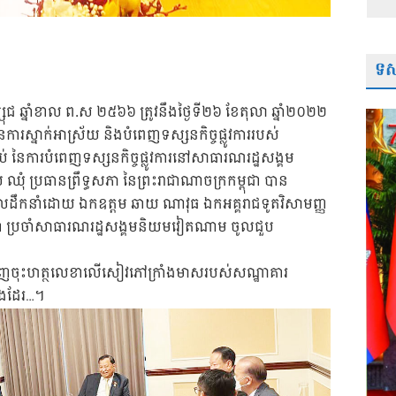
ទស្
សុជ ឆ្នាំខាល ព.ស ២៥៦៦ ត្រូវនឹងថ្ងៃទី២៦ ខែតុលា ឆ្នាំ២០២២
ការស្នាក់អាស្រ័យ និងបំពេញទស្សនកិច្ចផ្លូវការរបស់
្ចប់ នៃការបំពេញទស្សនកិច្ចផ្លូវការនៅសាធារណរដ្ឋសង្គម
ំ ប្រធានព្រឹទ្ធសភា នៃព្រះរាជាណាចក្រកម្ពុជា បាន
ត ដែលដឹកនាំដោយ ឯកឧត្តម ឆាយ ណាវុធ ឯកអគ្គរាជទូតវិសាមញ្ញ
ជា ប្រចាំសាធារណរដ្ឋសង្គមនិយមវៀតណាម ចូលជួប
ញ្ជើញចុះហត្ថលេខាលើសៀវភៅក្រាំងមាសរបស់សណ្ឋាគារ
ផងដែរ…។