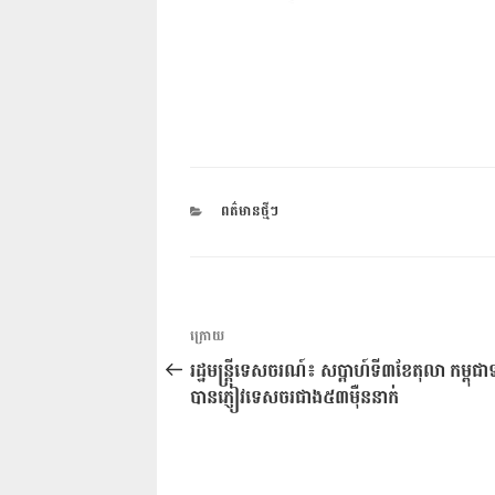
CATEGORIES
ពត៌មានថ្មីៗ
ការ​
អត្ថបទ
ក្រោយ
នាំទិស​
មុន
រដ្ឋមន្ត្រីទេសចរណ៍៖ សប្ដាហ៍ទី៣ខែតុលា កម្ពុជ
ប្រកាស
បានភ្ញៀវទេសចរជាង៥៣ម៉ឺននាក់