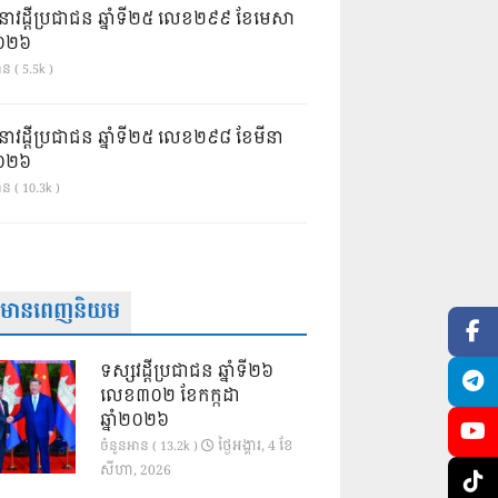
នាវដ្ដីប្រជាជន ឆ្នាំទី២៥ លេខ២៩៩ ខែមេសា
ំ២០២៦
ន ( 5.5k )
នាវដ្ដីប្រជាជន ឆ្នាំទី២៥ លេខ២៩៨ ខែមីនា
ំ២០២៦
ាន ( 10.3k )
ត៌មានពេញនិយម
ទស្សវដ្តីប្រជាជន ឆ្នាំទី២៦
លេខ៣០២ ខែកក្កដា
ឆ្នាំ២០២៦
ថ្ងៃ​អង្គារ, 4 ខែ​
ចំនួនអាន ( 13.2k )
សីហា, 2026