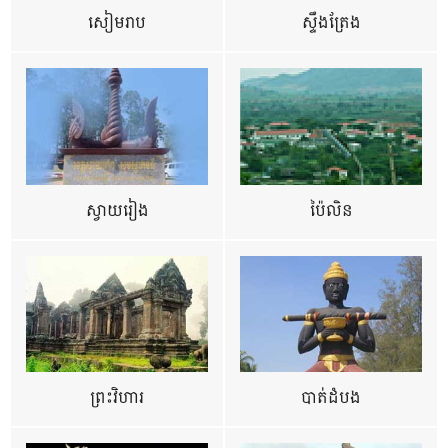
សៀមរាប
ស្ទឹងត្រែង
ស្វាយរៀង
ប៉ៃលិន
ព្រះវិហារ
បាត់ដំបង