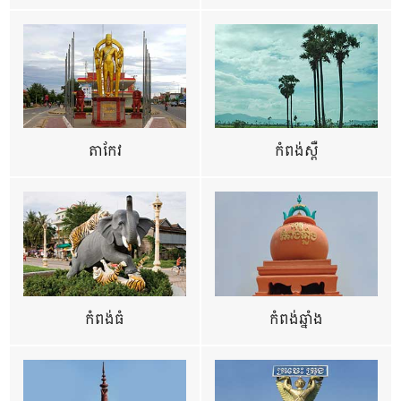
តាកែវ
កំពង់ស្ពឺ
កំពង់ធំ
កំពង់ឆ្នាំង