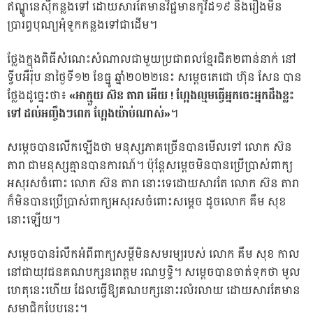
ឥណ្ឌូនេស៊ីកន្លងទៅ ដោយសារតែមានវិជ្ជមានកូវីដ១៩ និងរឿងមិន
ប្រារព្ធបុណ្យអុំទូកកន្លងទៅជាដើម។
ថ្លែងក្នុងពិធីសំណេះសំណាលជាមួយប្រជាពលខ្មែរជិត២ពាន់នាក់ នៅ
ទ្វីបអឺរ៉ុប នាថ្ងៃទី១២ ខែធ្នូ ឆ្នាំ២០២២នេះ សម្តេចតេជោ ហ៊ុន សែន បាន
ថ្លែងដូច្នេះថា៖
«អាក្មួយ ស៊ន តារា អើយ ! ហ្អែងល្មមធ្វើអ្នកចេះអ្នកដឹងខ្លះ
ទៅ ដល់អញ្ចឹងៗពេក ហ្អែងយ៉ាប់ណាស់»
។
សម្តេចបានលើកឡើងថា មនុស្សភាគច្រើនបានមើលទៅ លោក ស៊ន
តារា ជាមនុស្សគ្មានបានការណ៍។ ប៉ុន្តែសម្តេចមិនបានប្រើប្រាស់ពាក្យ
អសុរសចំពោះ លោក ស៊ន តារា នោះទេដោយសារតែ លោក ស៊ន តារា
ក៏មិនបានប្រើប្រាស់ពាក្យអសុរសចំពោះសម្តេច ដូចលោក គឹម សុខ
នោះឡើយ។
សម្តេចបានរំលឹកអំពីពាក្យសម្តីមិនសមរម្យរបស់ លោក គឹម សុខ កាល
នៅជាយុវជនគណបក្សនរោត្តម រណឫទ្ធិ។ សម្តេចបានចាត់ទុកថា មូល
ហេតុនេះហើយ ដែលធ្វើឱ្យគណបក្សនោះរលំរលាយ ដោយសារតែមាន
សមាជិកបែបនេះ។