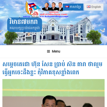
Skip
ភាសាខ្មែរ
English
to
content
វិមាន៧មករា
គណបក្សប្រជាជនកម្ពុជា
Menu
សម្តេចតេជោ ហ៊ុន សែន ប្រាប់ ស៊ន តារា ថាល្មម
ធ្វើអ្នកចេះដឹងខ្លះ កុំវិភាគខុសខ្លាំងពេក