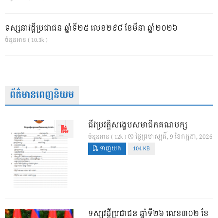
ទស្សនាវដ្ដីប្រជាជន ឆ្នាំទី២៥ លេខ២៩៨ ខែមីនា ឆ្នាំ២០២៦
ចំនួនអាន ( 10.3k )
ព័ត៌មានពេញនិយម
ជីវប្រវត្តិសង្ខេបសមាជិកគណបក្ស
ថ្ងៃ​ព្រហស្បតិ៍, 9 ខែ​កក្កដា, 2026
ចំនួនអាន ( 12k )
ទាញយក
104 KB
ទស្សវដ្តីប្រជាជន ឆ្នាំទី២៦ លេខ៣០២ ខែ