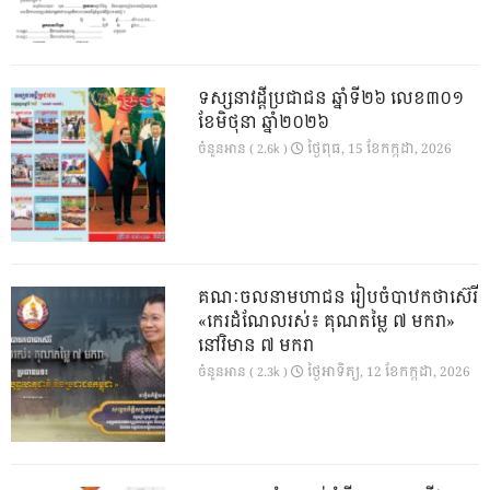
ទស្សនាវដ្ដីប្រជាជន ឆ្នាំទី២៦ លេខ៣០១
ខែមិថុនា ឆ្នាំ២០២៦
ថ្ងៃ​ពុធ, 15 ខែ​កក្កដា, 2026
ចំនួនអាន ( 2.6k )
គណៈចលនាមហាជន រៀបចំបាឋកថាស៊េរី
«កេរដំណែលរស់៖ គុណតម្លៃ ៧ មករា»
នៅវិមាន ៧ មករា
ថ្ងៃ​អាទិត្យ, 12 ខែ​កក្កដា, 2026
ចំនួនអាន ( 2.3k )