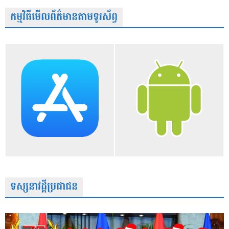
កម្មវិធីមើលព័ត៌មានតាមទូរស័ព្វ
ទស្សនាវដ្តីប្រជាជន