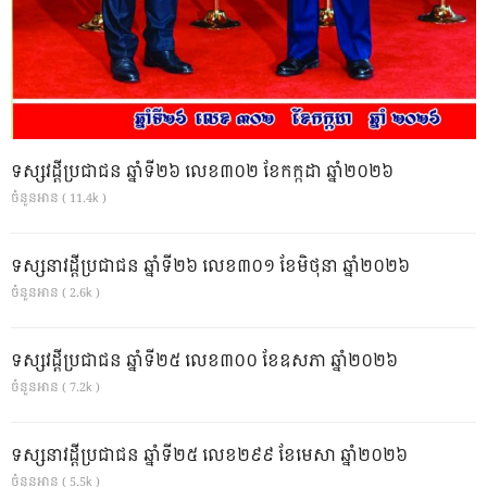
ទស្សវដ្តីប្រជាជន ឆ្នាំទី២៦ លេខ៣០២ ខែកក្កដា ឆ្នាំ២០២៦
ចំនួនអាន ( 11.4k )
ទស្សនាវដ្ដីប្រជាជន ឆ្នាំទី២៦ លេខ៣០១ ខែមិថុនា ឆ្នាំ២០២៦
ចំនួនអាន ( 2.6k )
ទស្សវដ្តីប្រជាជន ឆ្នាំទី២៥ លេខ៣០០ ខែឧសភា ឆ្នាំ២០២៦
ចំនួនអាន ( 7.2k )
ទស្សនាវដ្ដីប្រជាជន ឆ្នាំទី២៥ លេខ២៩៩ ខែមេសា ឆ្នាំ២០២៦
ចំនួនអាន ( 5.5k )