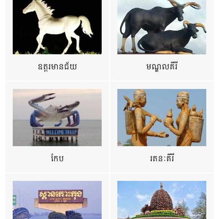
ឧត្ដរមានជ័យ
មណ្ឌលគីរី
កែប
រតនៈគីរី