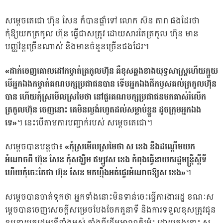
សម្តេចតេជោ ហ៊ុន សែន ក៏បានផ្តាំទៅ លោក ស៊ន តារា ផងដែរថា
កុំឱ្យយកត្រកូល ហ៊ុន ធ្វើជាសត្រូវ ដោយសារតែត្រកូល ហ៊ុន មាន
បញ្ញវ័ន្តច្រើនណាស់ និងមានចំនួនច្រើនផងដែរ។
«ដាក់ចេញគោលដៅកម្ចាត់ត្រកូលហ៊ុន គឺខុសឆ្គងខាងយុទ្ធសាស្ត្រហើយក្មួយ
បើអ្នកឯងកម្ចាត់គណបក្សប្រជាជនបាន ទើបអ្នកឯងជីកឫសគល់ត្រកូលហ៊ុន
បាន ហើយកុំស្រមើលស្រមៃថា នៅជួរគណបក្សប្រជាជនមកគាស់រំលើក
ត្រកូលហ៊ុន ចេញនោះ គេមិនល្ងង់រហូតដល់សម្លាប់ខ្លួន ដូចក្រុមអ្នកឯង
ទេ»
។ នេះបើតាមការបញ្ជាក់របស់ សម្តេចតេជោ។
សម្តេចបានបន្តថា៖
«កុំស្រមើលស្រមៃថា ស ខេង នឹងដណ្តើមយក
អំណាចពី ហ៊ុន សែន កុំសង្ឃឹម ឥឡូវស ខេង​ កំពុងធ្វើនាយករដ្ឋមន្ត្រីស្តីទី​
ហើយកុំចេះតែថា ហ៊ុន សែន មកហ្នឹងអត់ផ្ទេរអំណាចឱ្យស ខេង»
។
សម្តេចបានចាត់ទុកថា អ្នកទាំងនោះមិនទាន់ចេះធ្វើការងាររដ្ឋ ខណៈស
ម្តេចបានចេញសេចក្តីសម្រេចបែងចែកតួនាទី និងការទទួលខុសត្រូវជូន