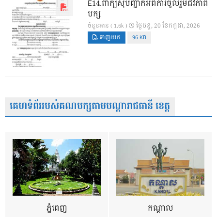
E14.ពាក្យសុំបញ្ជាក់អំពីការចូលរួមជីវភាព
បក្ស
ថ្ងៃ​ចន្ទ, 20 ខែ​កក្កដា, 2026
ចំនួនអាន ( 1.6k )
ទាញយក
96 KB
គេហទំព័ររបស់គណបក្សតាមបណ្តារាជធានី ខេត្ត
ភ្នំពេញ
កណ្តាល