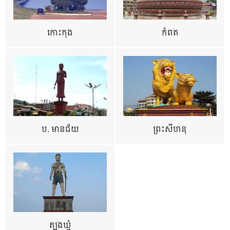
កោះកុង
កំពត
ប. មានជ័យ
ព្រះសីហនុ
ត្បូងឃ្មុំ