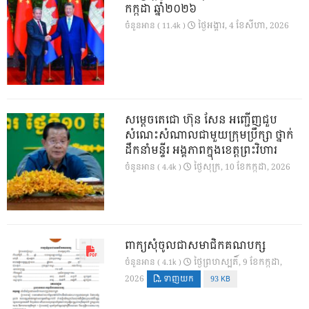
កក្កដា ឆ្នាំ២០២៦
ថ្ងៃ​អង្គារ, 4 ខែ​សីហា, 2026
ចំនួនអាន ( 11.4k )
សម្តេចតេជោ ហ៊ុន សែន អញ្ជើញជួប
សំណេះសំណាលជាមួយក្រុមប្រឹក្សា ថ្នាក់
ដឹកនាំមន្ទីរ អង្គភាពក្នុងខេត្តព្រះវិហារ
ថ្ងៃ​សុក្រ, 10 ខែ​កក្កដា, 2026
ចំនួនអាន ( 4.4k )
ពាក្យសុំចូលជាសមាជិកគណបក្ស
ថ្ងៃ​ព្រហស្បតិ៍, 9 ខែ​កក្កដា,
ចំនួនអាន ( 4.1k )
2026
ទាញយក
93 KB