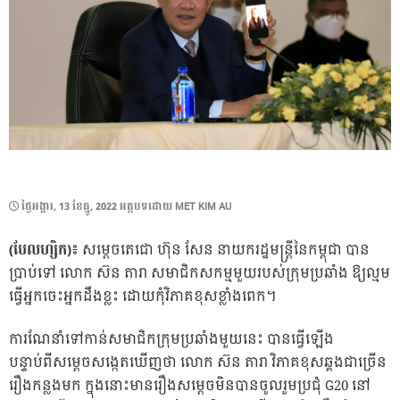
POSTED
ថ្ងៃ​អង្គារ, 13 ខែ​ធ្នូ, 2022
អត្ថបទដោយ
MET KIM AU
ON
(បែលហ្សិក)៖
សម្តេចតេជោ ហ៊ុន សែន នាយករដ្ឋមន្ត្រីនៃកម្ពុជា បាន
ប្រាប់ទៅ លោក ស៊ន តារា សមាជិកសកម្មមួយរបស់ក្រុមប្រឆាំង ឱ្យល្មម
ធ្វើអ្នកចេះអ្នកដឹងខ្លះ ដោយកុំវិភាគខុសខ្លាំងពេក។
ការណែនាំទៅកាន់សមាជិកក្រុមប្រឆាំងមួយនេះ បានធ្វើឡើង
បន្ទាប់ពីសម្តេចសង្កេតឃើញថា លោក ស៊ន តារា វិភាគខុសឆ្គងជាច្រើន
រឿងកន្លងមក ក្នុងនោះមានរឿងសម្តេចមិនបានចូលរួមប្រជុំ G20 នៅ