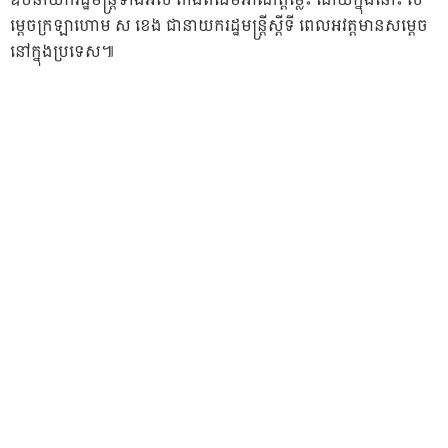
ឧបនាយករដ្ឋមន្ត្រីទាំងអស់ តាំងពីដើមអាណត្តិម្ល៉េះ ដោយក្នុងនោះ ស
ម្តេចក្រឡាហោម ស ខេង ជានាយករដ្ឋមន្ត្រីស្តីទី ពេលអវត្តមានសម្តេច
នៅក្នុងប្រទេស៕