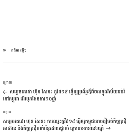
CATEGORIES
ពត៌មានថ្មីៗ
ការ​
អត្ថបទ
ក្រោយ
នាំទិស​
មុន
សម្ដេចតេជោ ហ៊ុន សែន៖ កូវីដ១៩ ធ្វើឲ្យប្រព័ន្ធឌីជីថលក្នុងវិស័យអប់រំ
ប្រកាស
នៅកម្ពុជា ដើរមុនផែនការ១០ឆ្នាំ
អត្ថបទ
បន្ទាប់
បន្ទាប់
សម្ដេចតេជោ ហ៊ុន​ សែន៖ ការឈ្នះកូវីដ១៩ ធ្វើឲ្យកម្ពុជាអាចរៀបចំកិច្ចប្រជុំ
អាស៊ាន និងកិច្ចប្រជុំពាក់ព័ន្ធដោយផ្ទាល់ ក្រោយខកខាន២ឆ្នាំ