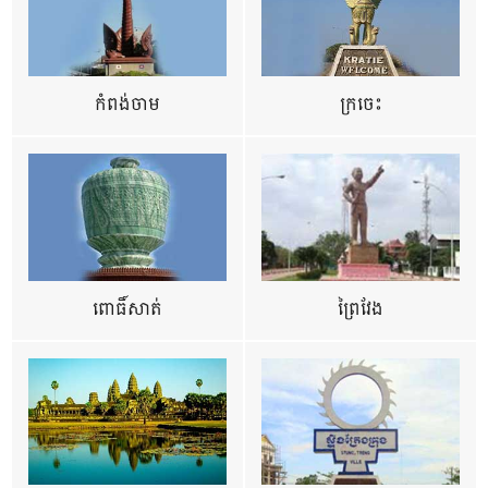
កំពង់ចាម
ក្រចេះ
ពោធិ៍សាត់
ព្រៃវែង